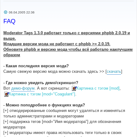
С
06.04.2005 22:36
о
о
FAQ
б
щ
е
Moderator Tags 1.3.0 работает только с версиями phpbb 2.0.19 и
н
и
выше.
е
Младшие версии мода не работают с phpbb >= 2.0.19.
Обновите phpbb и версию мода чтобы всё работало наилучшим
образом
- Какая последняя версия мода?
Самую свежую версию мода можно скачать здесь >> [
скачать
]
- Где можно увидеть демо/скриншот?
Вот
демо-форум
. А вот скриншоты:
Картинка с тэгом [mod]
,
Картинка с тэгом [mod="Coagulant"]
.
- Можно поподробнее о функциях мода?
[+] отмодерированные сообщения могут удаляться и изменяться
только администраторами и модераторами
[+] поддержка тегов [mod="Имя модератора"] для обозначения
модератора
[+] модераторы имеют права использовать теги только в своих