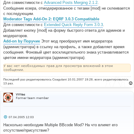
Для совместимости с
Advanced Posts Merging 2.1.2
.
Сообщение юзера, отмодерированное с тегами [mod] не склеивается
с последующим.
Moderator Tags Add-On 2: EQRF 3.0.3 Compatitable
Для совместимости с
Extended Quick Reply Form 3.0.3
.
Добавляет кнопку [mod] на форму быстрого ответа для админов и
модераторов.
Add-on by Поручик
Этот мод преобразует имя модератора
(администратора) в ссылку на профиль, а также добавляет время
сообщения. Фоновый цвет восклицательного знака устанавливается
цветом имени модератора (администратора).
У вас нет необходимых прав для просмотра вложений в этом
сообщении.
Последний раз редактировалось
Coagulant
10.01.2007 19:28, всего редактировалось
13 раз.
VVVas
Former team member
С
07.04.2005 12:03
о
о
Насколько необходим Multiple BBcode Mod? На что влияет его
б
отсутствие/присутствие?
щ