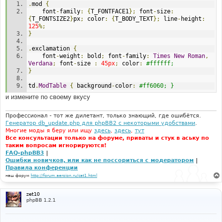
.
mod 
{
	font
-
family
:
{
T_FONTFACE1
};
 font
-
size
:
{
T_FONTSIZE2
}
px
;
 color
:
{
T_BODY_TEXT
};
 line
-
height
:
125
%;
}
.
exclamation 
{
	font
-
weight
:
 bold
;
 font
-
family
:
Times
New
Roman
,
Verdana
;
 font
-
size 
:
45px
;
 color
:
#ffffff;
}
td
.
ModTable
{
 background
-
color
:
#ff6060; }
и измените по своему вкусу
Профессионал - тот же дилетант, только знающий, где ошибётся.
Генератор db_update.php для phpBB2 с некоторыми удобствами
.
Многие моды я беру или ищу
здесь
,
здесь
,
тут
Все консультации только на форуме, приваты и стук в аську по
таким вопросам игнорируются!
FAQ-phpBB3
|
Ошибки новичков, или как не поссориться с модератором
|
Правила конференции
наш форум
http://forum.aeroion.ru/cat1.html
zet10
phpBB 1.2.1