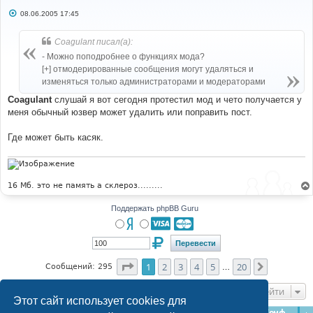
С
08.06.2005 17:45
о
о
б
Coagulant писал(а):
щ
е
- Можно поподробнее о функциях мода?
н
[+] отмодерированные сообщения могут удаляться и
и
е
изменяться только администраторами и модераторами
Coagulant
слушай я вот сегодня протестил мод и чето получается у
меня обычный юзвер может удалить или поправить пост.
Где может быть касяк.
16 Мб. это не память а склероз.........
Поддержать phpBB Guru
Страница
1
из
20
1
2
3
4
5
20
След.
Сообщений: 295
…
Перейти
Этот сайт использует cookies для
Главная
Форумы
Наша команда
О команде
Конфиденциальность