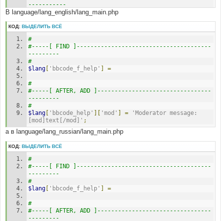
----------- 
В language/lang_english/lang_main.php
#
$lang
КОД:
ВЫДЕЛИТЬ ВСЁ
# 
#
#-----[ IN-LINE AFTER, ADD ]-------------------------
#-----[ FIND ]---------------------------------------
----------------- 
---------
#
#
,
$is_auth
,
$userdata
,
$HTTP_SERVER_VARS
$lang
[
'bbcode_f_help'
]
=
#
#
#-----[ FIND ]---------------------------------
#-----[ AFTER, ADD ]---------------------------------
#
---------
//NOTE: the first element of each array must be 
#
''   Add new elements AFTER the ''
$lang
[
'bbcode_help'
][
'mod'
]
=
'Moderator message: 
$EMBB_widths
=
array
(
''
)
;
[mod]text[/mod]'
;
$EMBB_values
=
array
(
''
)
;
а в language/lang_russian/lang_main.php
# 
#-----[ AFTER, ADD ]---------------------------------
КОД:
ВЫДЕЛИТЬ ВСЁ
--------- 
#
#
#-----[ FIND ]---------------------------------------
// BEGIN Moderator Tags
---------
if
(
(
$is_auth
[
'auth_mod'
])
||
(
#
(
$userdata
[
'user_level'
]
!=
0
)
&&
(
strpos
(
$lang
[
'bbcode_f_help'
]
=
basename
(
$HTTP_SERVER_VARS
[
'PHP_SELF'
]),
'privmsg'
)
!==
false
)
)
)
#
{
#-----[ AFTER, ADD ]---------------------------------
$EMBB_widths
[]
=
'40'
;
---------
$EMBB_values
[]
=
'MOD'
;