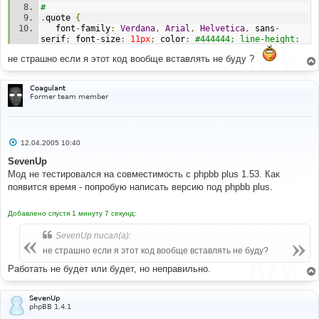
# 
.
quote 
{
   font
-
family
:
Verdana
,
Arial
,
Helvetica
,
 sans
-
serif
;
 font
-
size
:
11px
;
 color
:
#444444; line-height: 
125%; 
не страшно если я этот код вообще вставлять не буду ?
   background
-
color
:
#FAFAFA; border: #D1D7DC; 
border-style: solid; 
   border
-
left
-
width
:
1px
;
 border
-
top
-
width
:
1px
;
Coagulant
border
-
right
-
width
:
1px
;
 border
-
bottom
-
width
:
1px
Former team member
}
# 
#-----[ AFTER, ADD ]---------------------------------
С
12.04.2005 10:40
---------
о
# 
о
SevenUp
.
mod 
{
б
Мод не тестировался на совместимость с phpbb plus 1.53. Как
щ
	font
-
family
:
{
T_FONTFACE1
};
 font
-
size
:
е
появится время - попробую написать версию под phpbb plus.
{
T_FONTSIZE2
}
px
;
 color
:
{
T_BODY_TEXT
};
 line
-
height
:
н
125
%;
и
}
е
Добавлено спустя 1 минуту 7 секунд:
.
exclamation 
{
SevenUp писал(а):
	font
-
weight
:
 bold
;
 font
-
family
:
Times
New
Roman
,
не страшно если я этот код вообще вставлять не буду?
Verdana
;
 font
-
size 
:
45px
;
 color
:
#ffffff;
}
Работать не будет или будет, но неправильно.
td
.
ModTable
{
 background
-
color
:
#ff6060; }
SevenUp
# 
phpBB 1.4.1
#-----[ OPEN ]---------------------------------------