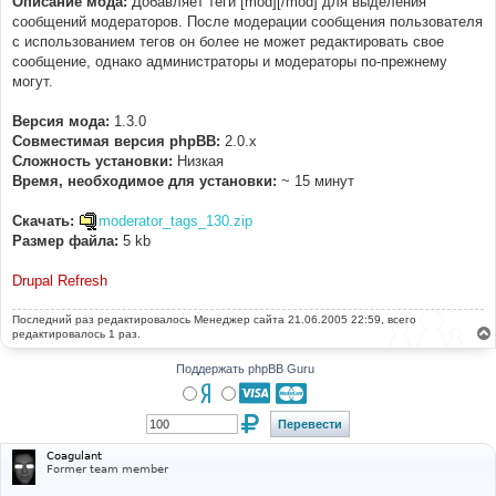
Описание мода:
Добавляет теги [mod][/mod] для выделения
н
сообщений модераторов. После модерации сообщения пользователя
и
е
с использованием тегов он более не может редактировать свое
сообщение, однако администраторы и модераторы по-прежнему
могут.
Версия мода:
1.3.0
Совместимая версия phpBB:
2.0.x
Cложность установки:
Низкая
Время, необходимое для установки:
~ 15 минут
Скачать:
moderator_tags_130.zip
Размер файла:
5 kb
Drupal Refresh
Последний раз редактировалось
Менеджер сайта
21.06.2005 22:59, всего
редактировалось 1 раз.
Поддержать phpBB Guru
Coagulant
Former team member