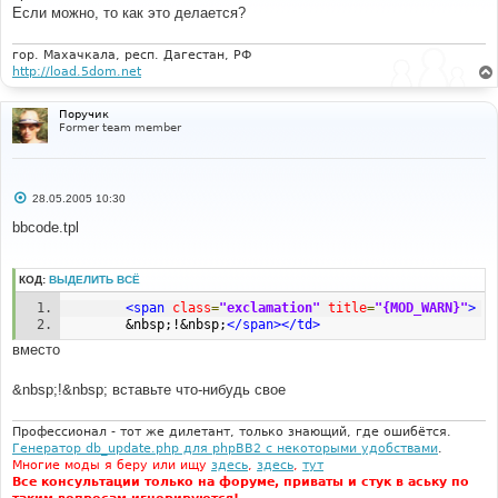
.
mod 
{
е
Если можно, то как это делается?
	font
-
family
:
{
T_FONTFACE1
};
 font
-
size
:
н
{
T_FONTSIZE2
}
px
;
 color
:
{
T_BODY_TEXT
};
 line
-
height
:
и
е
125
%;
гор. Махачкала, респ. Дагестан, РФ
}
http://load.5dom.net
.
exclamation 
{
Поручик
	font
-
weight
:
 bold
;
 font
-
family
:
Times
New
Roman
,
Former team member
Verdana
;
 font
-
size 
:
45px
;
 color
:
#ffffff;
}
td
.
ModTable
{
 background
-
color
:
#ff6060; } 
С
28.05.2005 10:30
о
о
bbcode.tpl
б
щ
е
н
КОД:
ВЫДЕЛИТЬ ВСЁ
и
е
<span
class
=
"exclamation"
title
=
"{MOD_WARN}"
>
        &nbsp;!&nbsp;
</span></td>
вместо
&nbsp;!&nbsp; вставьте что-нибудь свое
Профессионал - тот же дилетант, только знающий, где ошибётся.
Генератор db_update.php для phpBB2 с некоторыми удобствами
.
Многие моды я беру или ищу
здесь
,
здесь
,
тут
Все консультации только на форуме, приваты и стук в аську по