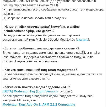
форумах и личных сообщениях (для удобства использования в
posting.php добавляется кнопка MOD)
[+] при цитировании всего сообщения (кнопка quote) теги модератора
вырезаются
[+] запрещено использовать теги в подписи
- Не могу найти строчку
global $template,
в файле
includes/bbcode.php, что делать?
Перед установкой мода необходимо инсталлировать
вспомогательный мод Multiple BBcode Mod 1.4.0с [
скачать
].
- Есть ли проблемы с нестандартными стилями?
В них придется сделать изменения по аналогии с subSilver в .tpl и
.css файлах. Поддержка оказывается только по моду, а не по
стилям. Надеюсь на ваше понимание.
- Как изменить внешний вид тегов модератора?
За это отвечают файлы
bbcode.tpl
и
ваше_название_стиля.css
или
аналогичные для вашего стиля.
- Какие есть похожие моды / аддоны к MT?
[BETA] Moderator Tag (Light Version)
(by quazi)
Более простой мод с подобной идеей, пододет тем, кому все
навороты MT не нужны.
Moderator Tags Add-On 1: APM 2.1.2 Compatible