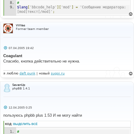
#
}
$lang
[
'bbcode_help'
][
'mod'
]
=
'Сообщение модератора: 
// END Moderator Tags 
[mod]текст[/mod]'
;
VVVas
Former team member
С
07.04.2005 19:42
о
о
Coagulant
б
Спасибо, кнопка действительно не нужна.
щ
е
н
и
я люблю
daft punk
| новый
sugoi.ru
е
SevenUp
phpBB 1.4.1
С
12.04.2005 0:25
о
о
пользуюсь phpbb plus 1.53 И не могу найти
б
щ
КОД:
ВЫДЕЛИТЬ ВСЁ
е
н
# 
и