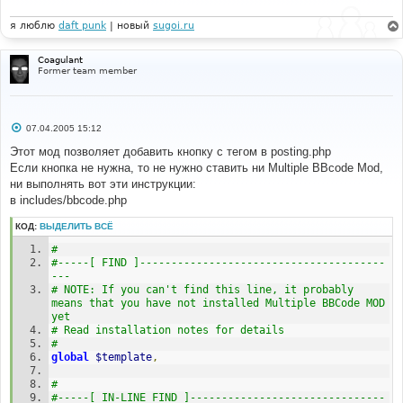
е
н
и
я люблю
daft punk
| новый
sugoi.ru
е
Coagulant
Former team member
С
07.04.2005 15:12
о
о
Этот мод позволяет добавить кнопку с тегом в posting.php
б
Если кнопка не нужна, то не нужно ставить ни Multiple BBcode Mod,
щ
е
ни выполнять вот эти инструкции:
н
в includes/bbcode.php
и
е
КОД:
ВЫДЕЛИТЬ ВСЁ
# 
#-----[ FIND ]---------------------------------------
--- 
# NOTE: If you can't find this line, it probably 
means that you have not installed Multiple BBCode MOD 
yet
# Read installation notes for details
#
global
$template
,
# 
#-----[ IN-LINE FIND ]-------------------------------