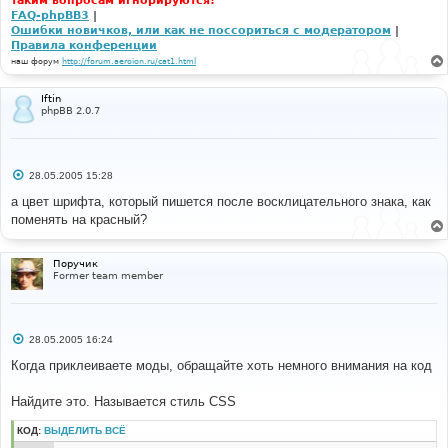
таким вопросам игнорируются!
FAQ-phpBB3
|
Ошибки новичков, или как не поссориться с модератором
|
Правила конференции
наш форум
http://forum.aeroion.ru/cat1.html
Iftin
phpBB 2.0.7
С
28.05.2005 15:28
о
о
а цвет шрифта, который пишется после восклицательного знака, как
б
поменять на красный?
щ
е
н
и
Поручик
е
Former team member
С
28.05.2005 16:24
о
о
Когда приклеиваете моды, обращайте хоть немного внимания на код
б
щ
е
Найдите это. Называется стиль CSS
н
и
КОД:
ВЫДЕЛИТЬ ВСЁ
е