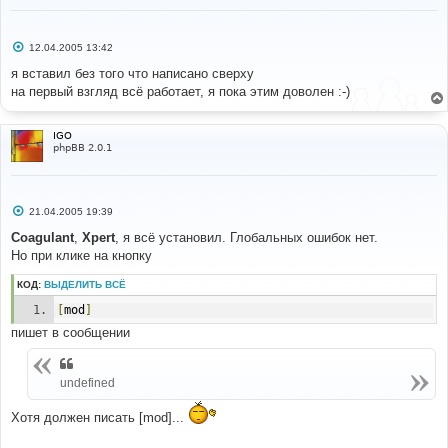
---
# 
templates
/
subSilver
/
overall_header
.
tpl
С
12.04.2005 13:42
о
о
# 
я вставил без того что написано сверху
б
#-----[ FIND ]---------------------------------------
на первый взгляд всё работает, я пока этим доволен :-)
щ
---
е
# 
н
и
.
quote 
{
IGO
е
   font
-
family
:
{
T_FONTFACE1
};
 font
-
size
:
phpBB 2.0.1
{
T_FONTSIZE2
}
px
;
 color
:
{
T_FONTCOLOR1
};
 line
-
height
:
125
%;
   background
-
color
:
{
T_TD_COLOR1
};
 border
:
{
T_TR_COLOR3
};
 border
-
style
:
 solid
;
С
21.04.2005 19:39
   border
-
left
-
width
:
1px
;
 border
-
top
-
width
:
1px
;
о
о
Coagulant
,
Xpert
, я всё установил. Глобальных ошибок нет.
border
-
right
-
width
:
1px
;
 border
-
bottom
-
width
:
1px
б
}
Но при клике на кнопку
щ
е
# 
н
КОД:
ВЫДЕЛИТЬ ВСЁ
и
#-----[ AFTER, ADD ]---------------------------------
е
[
mod
]
---------
# 
пишет в сообщении
.
mod 
{
	font
-
family
:
{
T_FONTFACE1
};
 font
-
size
:
{
T_FONTSIZE2
}
px
;
 color
:
{
T_BODY_TEXT
};
 line
-
height
:
undefined
125
%;
}
Хотя должен писать [mod]...
.
exclamation 
{
	font
-
weight
:
 bold
;
 font
-
family
:
Times
New
Roman
,