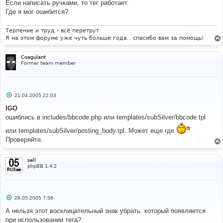
Если написать ручками, то тег работает.
Verdana
;
 font
-
size 
:
45px
;
 color
:
#ffffff;
Где я мог ошибится?
}
td
.
ModTable
{
 background
-
color
:
#ff6060; }
Терпение и труд - всё перетрут
Я на этом форуме уже чуть больше года.. спасибо вам за помощь!
# 
#-----[ OPEN ]---------------------------------------
Coagulant
---
Former team member
# 
templates
/
subSilver
/
simple_header
.
tpl 
# 
С
21.04.2005 22:03
#-----[ FIND ]---------------------------------------
о
---
о
IGO
# 
б
ошиблись в includes/bbcode.php или templates/subSilver/bbcode.tpl
щ
.
quote 
{
е
   font
-
family
:
{
T_FONTFACE1
};
 font
-
size
:
или templates/subSilver/posting_body.tpl. Может еще где
н
{
T_FONTSIZE2
}
px
;
 color
:
{
T_FONTCOLOR1
};
 line
-
height
:
и
Проверяйте.
125
%;
е
   background
-
color
:
{
T_TD_COLOR1
};
 border
:
{
T_TR_COLOR3
};
 border
-
style
:
 solid
;
sell
   border
-
left
-
width
:
1px
;
 border
-
top
-
width
:
1px
;
phpBB 1.4.2
border
-
right
-
width
:
1px
;
 border
-
bottom
-
width
:
1px
}
# 
С
28.05.2005 7:58
#-----[ AFTER, ADD ]---------------------------------
о
---------
о
А нельзя этот восклицательный знак убрать. который появляется
б
# 
при использовании тега?
щ