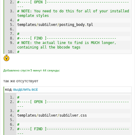
е
#-----[ OPEN ]---------------------------------------
---
# NOTE: You need to do this for all of your installed 
template styles 
# 
templates
/
subSilver
/
posting_body
.
tpl
# 
#-----[ FIND ]---------------------------------
# NOTE: the actual line to find is MUCH longer, 
containing all the bbcode tags 
# 
bbtags 
=
new
Array
(
Добавлено спустя 5 минут 44 секунды:
так же отсутствует
КОД:
ВЫДЕЛИТЬ ВСЁ
# 
#-----[ OPEN ]---------------------------------------
---
# 
templates
/
subSilver
/
subSilver
.
css 
# 
#-----[ FIND ]---------------------------------------
---