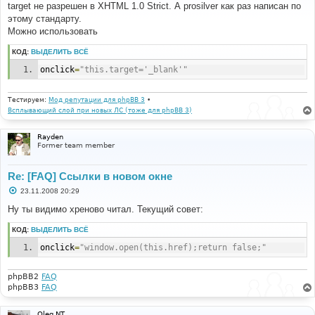
target не разрешен в XHTML 1.0 Strict. А prosilver как раз написан по
щ
е
этому стандарту.
н
Можно использовать
и
е
КОД:
ВЫДЕЛИТЬ ВСЁ
onclick
=
"this.target='_blank'"
Тестируем:
Мод репутации для phpBB 3
•
Всплывающий слой при новых ЛС (тоже для phpBB 3)
Rayden
Former team member
Re: [FAQ] Ссылки в новом окне
С
23.11.2008 20:29
о
о
Ну ты видимо хреново читал. Текущий совет:
б
щ
КОД:
ВЫДЕЛИТЬ ВСЁ
е
н
onclick
=
"window.open(this.href);return false;"
и
е
phpBB2
FAQ
phpBB3
FAQ
Oleg NT