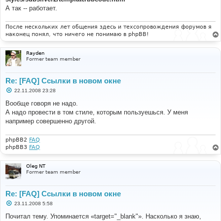
А так -- работает.
После нескольких лет общения здесь и техсопровождения форумов я
наконец понял, что ничего не понимаю в phpBB!
Rayden
Former team member
Re: [FAQ] Ссылки в новом окне
С
22.11.2008 23:28
о
о
Вообще говоря не надо.
б
А надо провести в том стиле, которым пользуешься. У меня
щ
е
например совершенно другой.
н
и
е
phpBB2
FAQ
phpBB3
FAQ
Oleg NT
Former team member
Re: [FAQ] Ссылки в новом окне
С
23.11.2008 5:58
о
о
Почитал тему. Упоминается «target="_blank"». Насколько я знаю,
б