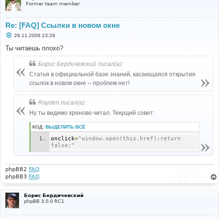
Former team member
Re: [FAQ] Ссылки в новом окне
С
29.11.2008 23:29
о
о
Ты читаешь плохо?
б
щ
Борис Бердичевский писал(а):
е
н
Статья в официальной базе знаний, касающаяся открытия
и
е
ссылок в новом окне -- проблем нет!
Rayden писал(а):
Ну ты видимо хреново читал. Текущий совет:
КОД:
ВЫДЕЛИТЬ ВСЁ
onclick
=
"window.open(this.href);return 
false;"
phpBB2
FAQ
phpBB3
FAQ
Борис Бердичевский
phpBB 3.0.0 RC1