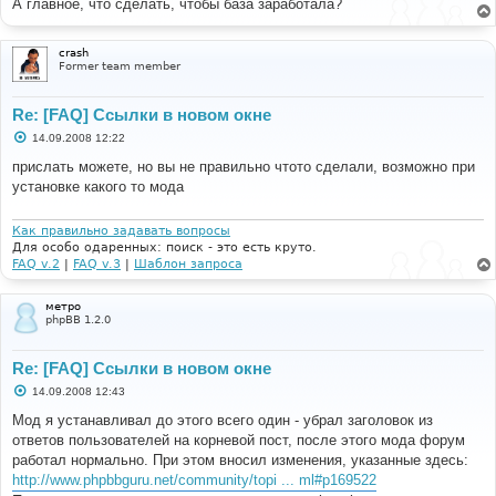
А главное, что сделать, чтобы база заработала?
щ
е
н
и
crash
е
Former team member
Re: [FAQ] Ссылки в новом окне
С
14.09.2008 12:22
о
о
прислать можете, но вы не правильно чтото сделали, возможно при
б
установке какого то мода
щ
е
н
и
Как правильно задавать вопросы
е
Для особо одаренных: поиск - это есть круто.
FAQ v.2
|
FAQ v.3
|
Шаблон запроса
метро
phpBB 1.2.0
Re: [FAQ] Ссылки в новом окне
С
14.09.2008 12:43
о
о
Мод я устанавливал до этого всего один - убрал заголовок из
б
ответов пользователей на корневой пост, после этого мода форум
щ
е
работал нормально. При этом вносил изменения, указанные здесь:
н
http://www.phpbbguru.net/community/topi ... ml#p169522
и
е