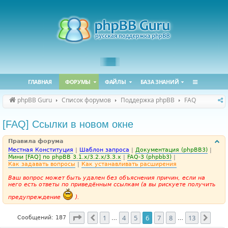
ГЛАВНАЯ
ФОРУМЫ
ФАЙЛЫ
БАЗА ЗНАНИЙ
phpBB Guru
Список форумов
Поддержка phpBB
FAQ
[FAQ] Ссылки в новом окне
Правила форума
Местная Конституция
|
Шаблон запроса
|
Документация (phpBB3)
|
Мини [FAQ] по phpBB 3.1.x/3.2.x/3.3.x
|
FAQ-3 (phpbb3)
|
Как задавать вопросы
|
Как устанавливать расширения
Ваш вопрос может быть удален без объяснения причин, если на
него есть ответы по приведённым ссылкам (а вы рискуете получить
предупреждение
).
Страница
6
из
13
1
4
5
6
7
8
13
Пред.
След
Сообщений: 187
…
…