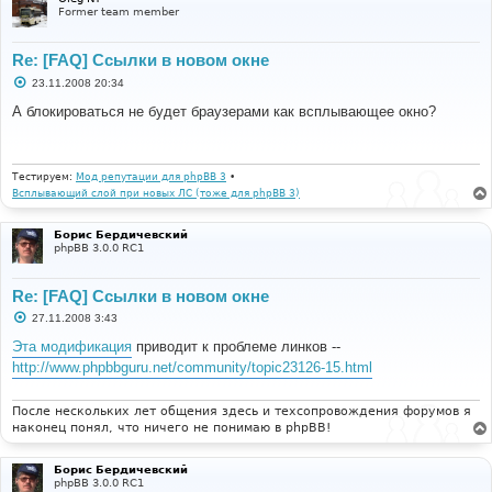
Former team member
Re: [FAQ] Ссылки в новом окне
С
23.11.2008 20:34
о
о
А блокироваться не будет браузерами как всплывающее окно?
б
щ
е
н
и
Тестируем:
Мод репутации для phpBB 3
•
е
Всплывающий слой при новых ЛС (тоже для phpBB 3)
Борис Бердичевский
phpBB 3.0.0 RC1
Re: [FAQ] Ссылки в новом окне
С
27.11.2008 3:43
о
о
Эта модификация
приводит к проблеме линков --
б
http://www.phpbbguru.net/community/topic23126-15.html
щ
е
н
и
После нескольких лет общения здесь и техсопровождения форумов я
е
наконец понял, что ничего не понимаю в phpBB!
Борис Бердичевский
phpBB 3.0.0 RC1