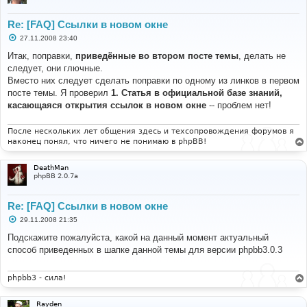
Re: [FAQ] Ссылки в новом окне
С
27.11.2008 23:40
о
о
Итак, поправки,
приведённые во втором посте темы
, делать не
б
следует, они глючные.
щ
е
Вместо них следует сделать поправки по одному из линков в первом
н
посте темы. Я проверил
1. Статья в официальной базе знаний,
и
е
касающаяся открытия ссылок в новом окне
-- проблем нет!
После нескольких лет общения здесь и техсопровождения форумов я
наконец понял, что ничего не понимаю в phpBB!
DeathMan
phpBB 2.0.7a
Re: [FAQ] Ссылки в новом окне
С
29.11.2008 21:35
о
о
Подcкажите пожалуйста, какой на данный момент актуальный
б
способ приведенных в шапке данной темы для версии phpbb3.0.3
щ
е
н
и
phpbb3 - сила!
е
Rayden