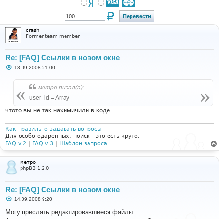
crash
Former team member
Re: [FAQ] Ссылки в новом окне
С
13.09.2008 21:00
о
о
б
метро писал(а):
щ
е
user_id = Array
н
и
чтото вы не так нахимичили в коде
е
Как правильно задавать вопросы
Для особо одаренных: поиск - это есть круто.
FAQ v.2
|
FAQ v.3
|
Шаблон запроса
метро
phpBB 1.2.0
Re: [FAQ] Ссылки в новом окне
С
14.09.2008 9:20
о
о
Могу прислать редактировавшиеся файлы.
б