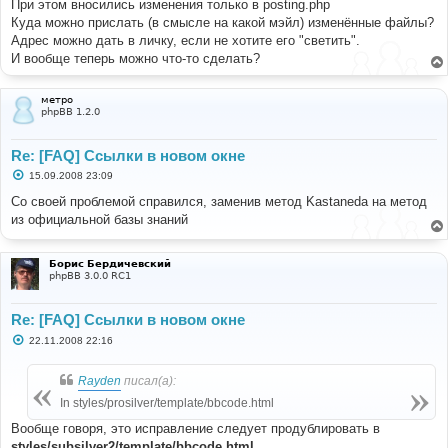
При этом вносились изменения только в posting.php
Куда можно прислать (в смысле на какой мэйл) изменённые файлы?
Адрес можно дать в личку, если не хотите его "светить".
И вообще теперь можно что-то сделать?
метро
phpBB 1.2.0
Re: [FAQ] Ссылки в новом окне
С
15.09.2008 23:09
о
о
Со своей проблемой справился, заменив метод Kastaneda на метод
б
из официальной базы знаний
щ
е
н
и
Борис Бердичевский
е
phpBB 3.0.0 RC1
Re: [FAQ] Ссылки в новом окне
С
22.11.2008 22:16
о
о
б
Rayden
писал(а):
щ
е
In styles/prosilver/template/bbcode.html
н
и
Вообще говоря, это исправление следует продублировать в
е
styles/subsilver2/template/bbcode.html