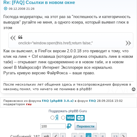
Re: [FAQ] Ссылки в новом окне
С
09.12.2008 21:26
о
о
Господа модераторы, на этот раз за "поспешность и категоричность
б
выводов" ругайте не меня, а одного юзера, который выявил глюк в
щ
е
этом
н
и
е
onclick="window.open(this.href);return false;"
Как он выяснил, в FireFox версии 2.0.0.18 это приводит к тому, что
клик на линк + Ctrl клавиша (которая должна открывать линк в новом
табе) -- открывает линк одновременно и в новом табе, и в новом
окне! В Майкрософт Интернет Эксплорере все нормально.
Ругать кривую версию ФайрФокса -- ваше право.
После нескольких лет общения здесь и техсопровождения форумов я
наконец понял, что ничего не понимаю в phpBB!
Перенесено из форума
FAQ (phpBB 3.0.x)
в форум
FAQ
28.09.2016 15:02
модератором
rxu
Поддержать phpBB Guru
Страница
6
из
13
1
4
5
6
7
8
13
Пред.
След
Сообщений: 187
…
…