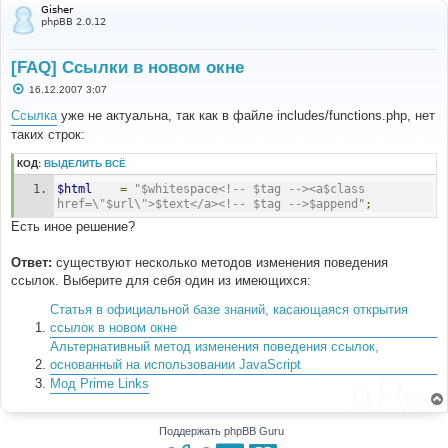
Gisher
phpBB 2.0.12
[FAQ] Ссылки в новом окне
С
16.12.2007 3:07
о
о
Ссылка
уже не актуальна, так как в файле includes/functions.php, нет
б
таких строк:
щ
е
н
КОД:
ВЫДЕЛИТЬ ВСЁ
и
е
$html
=
"$whitespace<!-- $tag --><a$class 
href=\"$url\">$text</a><!-- $tag -->$append"
;
Есть иное решение?
Ответ:
существуют несколько методов изменения поведения
ссылок. Выберите для себя один из имеющихся:
Статья в официальной базе знаний, касающаяся открытия
ссылок в новом окне
Альтернативный метод изменения поведения ссылок,
основанный на использовании JavaScript
Мод Prime Links
Поддержать phpBB Guru