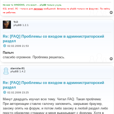
Не все то WINDOWS, что висит... phpBB только учусь.
ICQ, email, ЛС - только для
личных
сообщений. Вопросы по phpbb только на форумах. По найму
не работаю.
Trill
phpBB 1.2.1
Re: [FAQ] Проблемы со входом в администраторский
раздел
С
02.02.2009 21:53
о
о
Палыч
б
спасибо огромное. Проблема решилась.
щ
е
н
и
stanislav91
е
phpBB 1.4.2
Re: [FAQ] Проблемы со входом в администраторский
раздел
С
02.02.2009 23:25
о
о
Минут двадцать изучал всю тему. Читал FAQ. Такая проблема:
б
При авторизации ставлю галочку запомнить, закрываю браузер,
щ
е
захожу опять на форум, и потом либо захожу в любой раздел либо
н
просто обновляю страницу и меня выкидывает с форума. Хотя в
и