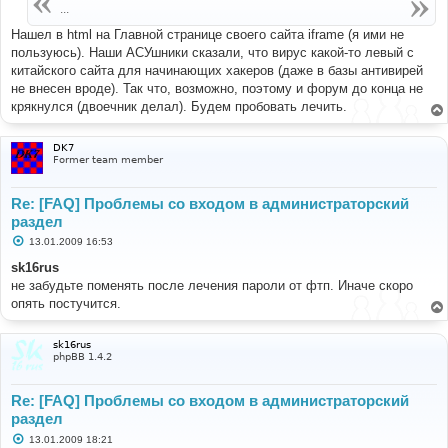
е
...
н
и
Нашел в html на Главной странице своего сайта iframe (я ими не
е
пользуюсь). Наши АСУшники сказали, что вирус какой-то левый с
китайского сайта для начинающих хакеров (даже в базы антивирей
не внесен вроде). Так что, возможно, поэтому и форум до конца не
крякнулся (двоечник делал). Будем пробовать лечить.
DK7
Former team member
Re: [FAQ] Проблемы со входом в администраторский
раздел
С
13.01.2009 16:53
о
о
sk16rus
б
не забудьте поменять после лечения пароли от фтп. Иначе скоро
щ
е
опять постучится.
н
и
е
sk16rus
phpBB 1.4.2
Re: [FAQ] Проблемы со входом в администраторский
раздел
С
13.01.2009 18:21