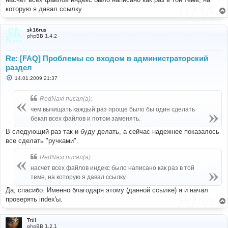
н
которую я давал ссылку.
и
е
sk16rus
phpBB 1.4.2
Re: [FAQ] Проблемы со входом в администраторский
раздел
С
14.01.2009 21:37
о
о
б
RedNaxi писал(а):
щ
е
чем вычищать каждый раз проще было бы один сделать
н
бекап всех файлов и потом заменять.
и
е
В следующий раз так и буду делать, а сейчас надежнее показалось
все сделать "ручками".
RedNaxi писал(а):
насчет всех файлов индекс было написано как раз в той
теме, на которую я давал ссылку.
Да, спасибо. Именно благодаря этому (данной ссылке) я и начал
проверять index'ы.
Trill
phpBB 1.2.1