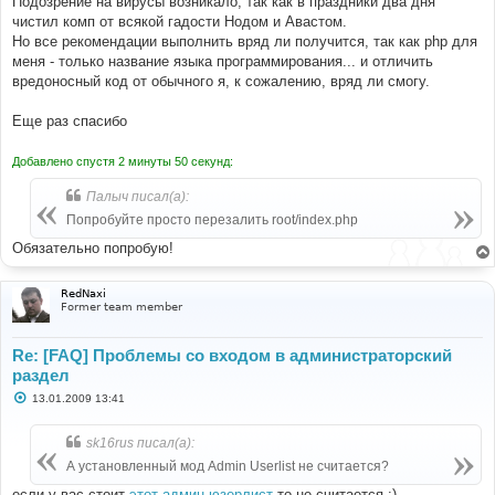
Подозрение на вирусы возникало, так как в праздники два дня
чистил комп от всякой гадости Нодом и Авастом.
Но все рекомендации выполнить вряд ли получится, так как php для
меня - только название языка программирования... и отличить
вредоносный код от обычного я, к сожалению, вряд ли смогу.
Еще раз спасибо
Добавлено спустя 2 минуты 50 секунд:
Палыч писал(а):
Попробуйте просто перезалить root/index.php
Обязательно попробую!
RedNaxi
Former team member
Re: [FAQ] Проблемы со входом в администраторский
раздел
С
13.01.2009 13:41
о
о
б
sk16rus писал(а):
щ
е
А установленный мод Admin Userlist не считается?
н
и
если у вас стоит
этот админ юзерлист
то не считается :)