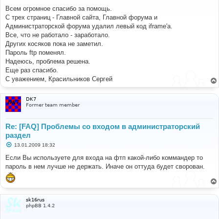
о
о
Всем огромное спасибо за помощь.
б
С трех страниц - Главной сайта, Главной форума и
щ
е
Администраторской форума удалил левый код iframe'a.
н
Все, что не работало - заработало.
и
е
Других косяков пока не заметил.
Пароль ftp поменял.
Надеюсь, проблема решена.
Еще раз спасибо.
С уважением, Красильников Сергей
DK7
Former team member
Re: [FAQ] Проблемы со входом в администраторский
раздел
С
13.01.2009 18:32
о
о
Если Вы используете для входа на фтп какой-либо коммандер то
б
пароль в нем лучше не держать. Иначе он оттуда будет сворован.
щ
е
н
и
е
sk16rus
phpBB 1.4.2