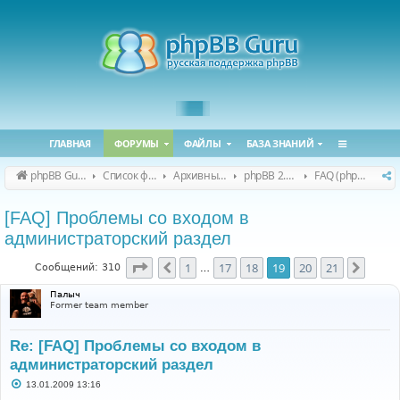
ГЛАВНАЯ
ФОРУМЫ
ФАЙЛЫ
БАЗА ЗНАНИЙ
phpBB Guru
Список форумов
Архивные форумы
phpBB 2.0.x (архив)
FAQ (phpBB 2.0.x)
[FAQ] Проблемы со входом в
администраторский раздел
Страница
19
из
21
1
17
18
19
20
21
Пред.
След.
Сообщений: 310
…
Палыч
Former team member
Re: [FAQ] Проблемы со входом в
администраторский раздел
С
13.01.2009 13:16
о