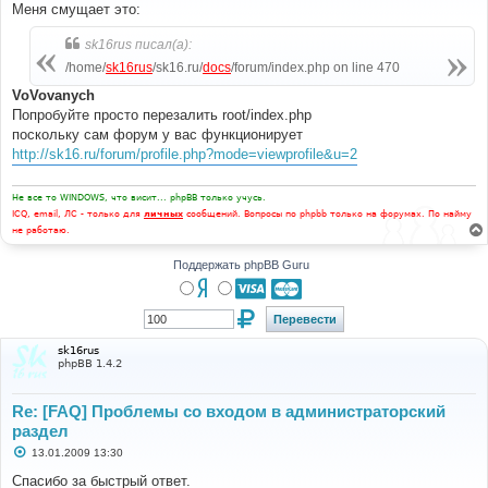
о
Меня смущает это:
б
щ
sk16rus писал(а):
е
н
/home/
sk16rus
/sk16.ru/
docs
/forum/index.php on line 470
и
е
VoVovanych
Попробуйте просто перезалить root/index.php
поскольку сам форум у вас функционирует
http://sk16.ru/forum/profile.php?mode=viewprofile&u=2
Не все то WINDOWS, что висит... phpBB только учусь.
ICQ, email, ЛС - только для
личных
сообщений. Вопросы по phpbb только на форумах. По найму
не работаю.
Поддержать phpBB Guru
sk16rus
phpBB 1.4.2
Re: [FAQ] Проблемы со входом в администраторский
раздел
С
13.01.2009 13:30
о
о
Спасибо за быстрый ответ.