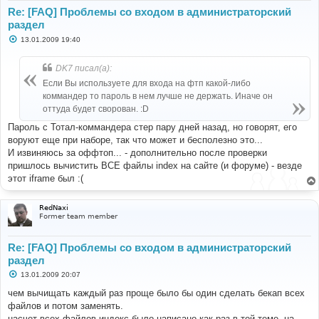
Re: [FAQ] Проблемы со входом в администраторский
раздел
С
13.01.2009 19:40
о
о
б
DK7 писал(а):
щ
е
Если Вы используете для входа на фтп какой-либо
н
коммандер то пароль в нем лучше не держать. Иначе он
и
е
оттуда будет сворован. :D
Пароль с Тотал-коммандера стер пару дней назад, но говорят, его
воруют еще при наборе, так что может и бесполезно это...
И извиняюсь за оффтоп... - дополнительно после проверки
пришлось вычистить ВСЕ файлы index на сайте (и форуме) - везде
этот iframe был :(
RedNaxi
Former team member
Re: [FAQ] Проблемы со входом в администраторский
раздел
С
13.01.2009 20:07
о
о
чем вычищать каждый раз проще было бы один сделать бекап всех
б
файлов и потом заменять.
щ
е
насчет всех файлов индекс было написано как раз в той теме, на