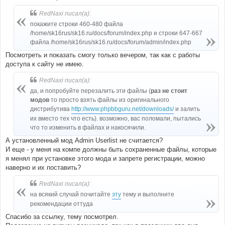
б
щ
RedNaxi писал(а):
е
н
покажите строки 460-480 файла
и
е
/home/sk16rus/sk16.ru/docs/forum/index.php и строки 647-667
файла /home/sk16rus/sk16.ru/docs/forum/admin/index.php
Посмотреть и показать смогу только вечером, так как с работы
доступа к сайту не имею.
RedNaxi писал(а):
да, и попробуйте перезалить эти файлы (
раз не стоит
модов
то просто взять файлы из оригинального
дистрибутива
http://www.phpbbguru.net/downloads/
и залить
их вместо тех что есть). возможно, вас поломали, пытались
что то изменить в файлах и накосячили.
А установленный мод Admin Userlist не считается?
И еще - у меня на компе должны быть сохраненные файлы, которые
я менял при установке этого мода и запрете регистрации, можно
наверно и их поставить?
RedNaxi писал(а):
на всякий случай почитайте
эту
тему и выполните
рекомендации оттуда
Спасибо за ссылку, тему посмотрел.