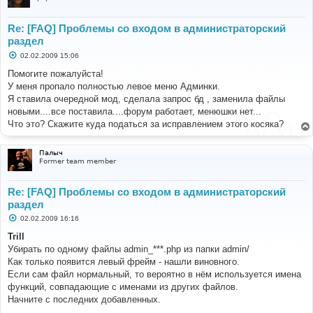
Re: [FAQ] Проблемы со входом в администраторский
раздел
С
02.02.2009 15:06
о
о
Помогите пожалуйста!
б
У меня пропало полностью левое меню Админки.
щ
е
Я ставила очередной мод, сделала запрос бд , заменила файлы
н
новыми....все поставила....форум работает, менюшки нет...
и
е
Что это? Скажите куда податься за исправлением этого косяка?
Палыч
Former team member
Re: [FAQ] Проблемы со входом в администраторский
раздел
С
02.02.2009 16:16
о
о
Trill
б
Убирать по одному файлы admin_***.php из папки admin/
щ
е
Как только появится левый фрейм - нашли виновного.
н
Если сам файл нормальный, то вероятно в нём используется имена
и
е
функций, совпадающие с именами из других файлов.
Начните с последних добавленных.