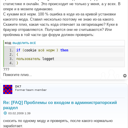
е
статистике я онлайн. Это происходит не только у меня, а у всех. В
опере и в мозиле одинаково.
С куками всё норм. 100 % ошибка в коде из-за кривой установки
какогото мода. Ставил несколько поэтому не знаю из-за какого.
Скажите плиз, какая часть кода отвечает за овтаризацию? Куки в
браузер отправляются. Получается они не считываются? Или
проблема в той части где форум должен проверить:
КОД:
ВЫДЕЛИТЬ ВСЁ
if
(
cookie 
всё
норм
)
then
{
пользователь
 logget
}
???
Помогите плиз...
DK7
Former team member
Re: [FAQ] Проблемы со входом в администраторский
раздел
С
03.02.2009 1:39
о
о
сносить по одному моду и проверять, после какого нормально
б
заработает.
щ