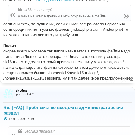
е
sk16rus писал(а):
у меня на компе должны быть сохраненные файлы
если они есть, то лучше их, если с ними все работало нормально.
если среди них нет нужных файлов (index.php и admin/index.php) то
их можно взять из чистого дистрибутива.
Палыч
скорее всего у хостера так папка называется в которую файлы надо
лить.. типа /home - это сервера, sk16rus/ - это его ник у хостера,
sk16.ru/ - это домен который привязан к его нику у хостера, docs/ -
папка куда надо лить файлы которые на этом домене открываются.
а еще например бывает /home/sk16rus/sk16.ru/logs/,
/home/sk16rus/sk16.ru/sessions/ ну и так далее (мое предположение)
sk16rus
phpBB 1.4.2
Re: [FAQ] Проблемы со входом в администраторский
раздел
С
13.01.2009 16:19
о
о
б
RedNaxi писал(а):
щ