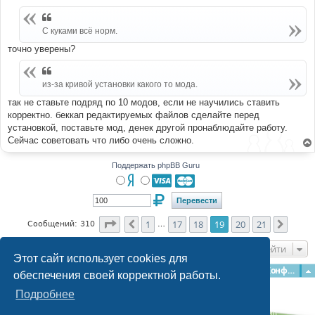
е
н
и
С куками всё норм.
е
точно уверены?
из-за кривой установки какого то мода.
так не ставьте подряд по 10 модов, если не научились ставить
корректно. беккап редактируемых файлов сделайте перед
установкой, поставьте мод, денек другой пронаблюдайте работу.
Сейчас советовать что либо очень сложно.
Поддержать phpBB Guru
Страница
19
из
21
1
17
18
19
20
21
Пред.
След.
Сообщений: 310
…
Перейти
Этот сайт использует cookies для
Главная
Форумы
Наша команда
О команде
Конфиденциальность
обеспечения своей корректной работы.
Подробнее
Time: 0.144s
| Peak Memory Usage: 3.11 МБ | GZIP: Off |
Queries: 40