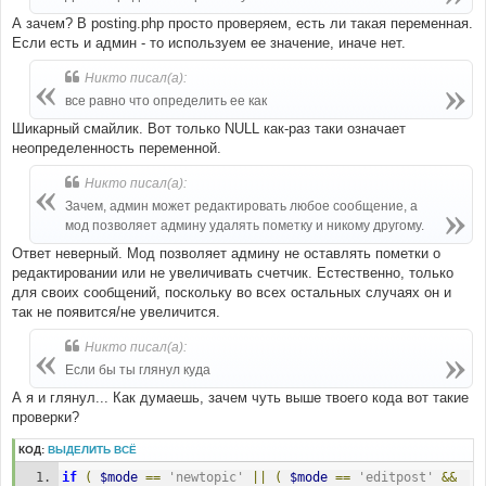
н
и
А зачем? В posting.php просто проверяем, есть ли такая переменная.
е
Если есть и админ - то используем ее значение, иначе нет.
Никто писал(а):
все равно что определить ее как
Шикарный смайлик. Вот только NULL как-раз таки означает
неопределенность переменной.
Никто писал(а):
Зачем, админ может редактировать любое сообщение, а
мод позволяет админу удалять пометку и никому другому.
Ответ неверный. Мод позволяет админу не оставлять пометки о
редактировании или не увеличивать счетчик. Естественно, только
для своих сообщений, поскольку во всех остальных случаях он и
так не появится/не увеличится.
Никто писал(а):
Если бы ты глянул куда
А я и глянул... Как думаешь, зачем чуть выше твоего кода вот такие
проверки?
КОД:
ВЫДЕЛИТЬ ВСЁ
if
(
$mode
==
'newtopic'
||
(
$mode
==
'editpost'
&&