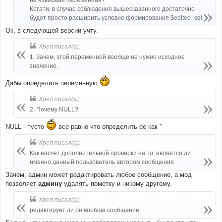
Кстати, в случае соблюдения вышесказанного достаточно
будет просто расширить условие формирования $edited_sql
Ок, в следующей версии учту.
Xpert писал(а):
1. Зачем, этой переменной вообще не нужно исходное
значение.
Дабы определить переменную
Xpert писал(а):
2. Почему NULL?
NULL - пусто
все равно что определить ее как ''
Xpert писал(а):
Как насчет дополнительной проверки на то, является ли
именно данный пользователь автором сообщения
Зачем, админ может редактировать любое сообщение, а мод
позволяет
админу
удалять пометку и никому другому.
Xpert писал(а):
редактирует ли он вообще сообщение