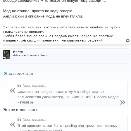
вообще сообщение? А то может он новую тему заводит...
Мод не ставил, просто по коду говорю...
Английский и описание мода не впечатлили.
Эксперт - это человек, который избегает мелких ошибок на пути к
грандиозному провалу.
Любая более-менее сложная задача имеет несколько простых,
изящных, лёгких для понимания неправильных решений
Никто
Advanced Lamers Team
С
14.03.2006 14:26
о
о
б
Xpert писал(а):
щ
е
Фамилие говорящее, я вам скажу А вообще, там ник
н
пользователя указывается, но никак не ФИО. Шаблон модов
и
е
изучил бы.
Это не столь важно.
Xpert писал(а):
Этой проверке стоит быть в posting.php, кроме того, почему
не языковая переменная?