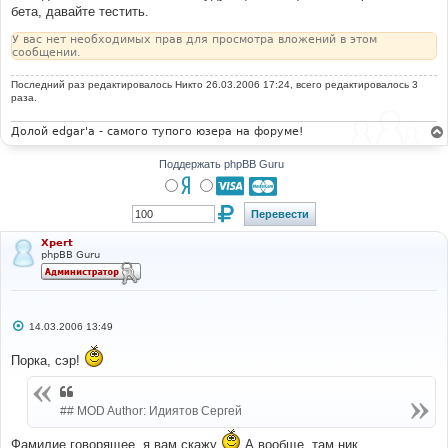
и
бета, давайте тестить.
е
У вас нет необходимых прав для просмотра вложений в этом
сообщении.
Последний раз редактировалось
Никто
26.03.2006 17:24, всего редактировалось 3
раза.
Долой edgar'a - самого тупого юзера на форуме!
Поддержать phpBB Guru
Xpert
phpBB Guru
С
14.03.2006 13:49
о
о
Порка, сэр!
б
щ
е
н
и
## MOD Author: Идиятов Сергей
е
Фамилие говорящее, я вам скажу
А вообще, там ник