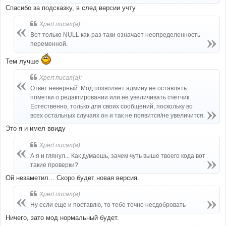
Спасибо за подсказку, в след версии учту
Xpert писал(а):
Вот только NULL как-раз таки означает неопределенность
переменной.
Тем лучше
Xpert писал(а):
Ответ неверный. Мод позволяет админу не оставлять
пометки о редактировании или не увеличивать счетчик.
Естественно, только для своих сообщений, поскольку во
всех остальных случаях он и так не появится/не увеличится.
Это я и имел ввиду
Xpert писал(а):
А я и глянул... Как думаешь, зачем чуть выше твоего кода вот
такие проверки?
Ой незаметил... Скоро будет новая версия.
Xpert писал(а):
Ну если еще и поставлю, то тебе точно несдобровать
Ничего, зато мод нормальный будет.