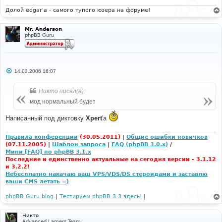
Долой edgar'a - самого тупого юзера на форуме!
Mr. Anderson
phpBB Guru
С
14.03.2006 16:07
о
о
б
Никто писал(а):
щ
е
мод нормальный будет
н
и
Написанный под диктовку
Xpert
'а
е
Правила конференции
(30.05.2011)
|
Общие ошибки новичков
(07.11.2005)
|
Шаблон запроса
|
FAQ (phpBB 3.0.x)
/
Мини [FAQ] по phpBB 3.1.x
Последние и единственно актуальные на сегодня версии - 3.1.12
и 3.2.2!
Небесплатно накачаю ваш VPS/VDS/DS стероидами и заставлю
ваши CMS летать =)
phpBB Guru blog
|
Тестируем phpBB 3.3 здесь!
|
Никто
Advanced Lamers Team