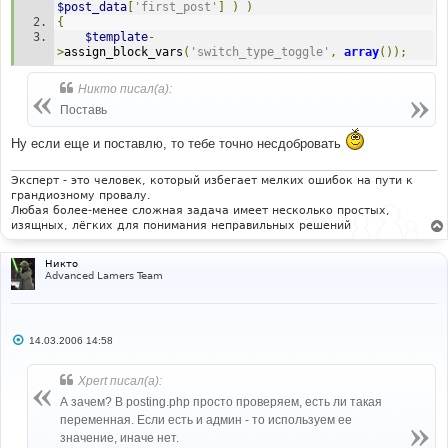
$post_data
[
'first_post'
]
)
)
{
$template
-
>
assign_block_vars
(
'switch_type_toggle'
,
array
());
Никто писал(а):
Поставь
Ну если еще и поставлю, то тебе точно несдобровать
Эксперт - это человек, который избегает мелких ошибок на пути к
грандиозному провалу.
Любая более-менее сложная задача имеет несколько простых,
изящных, лёгких для понимания неправильных решений
Никто
Advanced Lamers Team
С
14.03.2006 14:58
о
о
б
Xpert писал(а):
щ
е
А зачем? В posting.php просто проверяем, есть ли такая
н
переменная. Если есть и админ - то используем ее
и
е
значение, иначе нет.