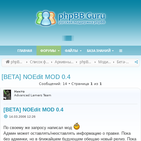
ГЛАВНАЯ
ФОРУМЫ
ФАЙЛЫ
БАЗА ЗНАНИЙ
phpBB Guru
Список форумов
Архивные форумы
phpBB 2.0.x (архив)
Модификация phpBB 2.0.x
Бета-версии модов для phpBB 2.0.x
[BETA] NOEdit MOD 0.4
Сообщений: 14 • Страница
1
из
1
Никто
Advanced Lamers Team
[BETA] NOEdit MOD 0.4
С
14.03.2006 12:26
о
о
По своему же запросу написал мод
б
щ
Админ может оставлять/неоставлять информацию о правке. Пока
е
без админки, но в ближайшем будующем обещаю новый релиз. Пока
н