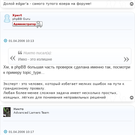
Долой edgar'a - самого тупого юзера на форуме!
Xpert
phpBB Guru
С
01.04.2006 10:13
о
о
б
Никто писал(а):
щ
е
Имхо - это излишне
н
и
Хм, в phpBB большая часть проверок сделана именно так, посмотри
е
к примеру topic_type...
Эксперт - это человек, который избегает мелких ошибок на пути к
грандиозному провалу.
Любая более-менее сложная задача имеет несколько простых,
изящных, лёгких для понимания неправильных решений
Никто
Advanced Lamers Team
С
01.04.2006 10:17
о