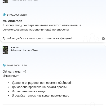
С
14.03.2006 23:58
о
о
Mr. Anderson
б
К этому моду эксперт не имеет никакого отношения, а
щ
е
рекомендованные изменения ещё не внесены.
н
и
е
Долой edgar'a - самого тупого юзера на форуме!
Никто
Advanced Lamers Team
С
26.03.2006 17:26
о
о
Обновляемся =)
б
Изменения:
щ
е
н
Удалено определение переменной $noedit
и
Добавлена проверка на режим правки
е
Исравлена шапка мода
В ошибке теперь языковая переменная.