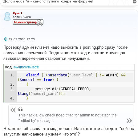
Долой edgar'a - самого тупого юзера на форуме!
Xpert
phpBB Guru
С
27.03.2006 17:23
о
о
Проверку админ или нет надо выносить в posting.php сразу после
б
получения переменной. Тогда и вот этот код и соответствующая
щ
е
языковая переменная становятся ненужными.
н
и
КОД:
ВЫДЕЛИТЬ ВСЁ
е
elseif
(
(
$userdata
[
'user_level'
]
!=
 ADMIN
)
&&
(
$noedit
==
true
)
)
{
		message_die
(
GENERAL_ERROR
,
$lang
[
'noedit_cant'
]);
}
This hack allow check noedit flag for admin to not atach the
"edited by" message.
Я кажется объяснил что мод делает. Или как в том анекдоте "сейчас
запустим написанное и узнаем что это"?