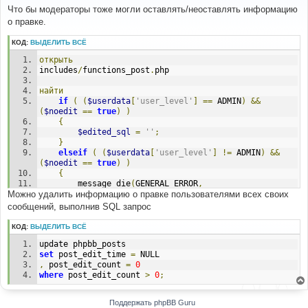
о
Что бы модераторы тоже могли оставлять/неоставлять информацию
б
о правке.
щ
е
н
КОД:
ВЫДЕЛИТЬ ВСЁ
и
е
открыть
includes
/
functions_post
.
php
найти
if
(
(
$userdata
[
'user_level'
]
==
 ADMIN
)
&&
(
$noedit
==
true
)
)
{
$edited_sql
=
''
;
}
elseif
(
(
$userdata
[
'user_level'
]
!=
 ADMIN
)
&&
(
$noedit
==
true
)
)
{
		message_die
(
GENERAL_ERROR
,
Можно удалить информацию о правке пользователями всех своих
$lang
[
'noedit_cant'
]);
}
сообщений, выполнив SQL запрос
else
{
КОД:
ВЫДЕЛИТЬ ВСЁ
$edited_sql
=
(
$mode
==
'editpost'
&&
update phpbb_posts
!
$post_data
[
'last_post'
]
&&
set
 post_edit_time 
=
 NULL
$post_data
[
'poster_post'
])
?
", post_edit_time = 
,
 post_edit_count 
=
0
$current_time, post_edit_count = post_edit_count + 1 
where
 post_edit_count 
>
0
;
"
:
""
;
}
Поддержать phpBB Guru
заменить