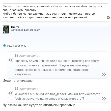
Эксперт - это человек, который избегает мелких ошибок на пути к
грандиозному провалу.
Любая более-менее сложная задача имеет несколько простых,
изящных, лёгких для понимания неправильных решений
Никто
Advanced Lamers Team
С
01.04.2006 9:42
о
о
б
Xpert писал(а):
щ
е
Проверку админ или нет надо выносить в posting.php сразу
н
после получения переменной. Тогда и вот этот код и
и
е
соответствующая языковая переменная становятся
ненужными.
Имхо - это излишне
Xpert писал(а):
Я кажется объяснил что мод делает. Или как в том анекдоте
"сейчас запустим написанное и узнаем что это"?
Ну скажи как это будет по английски правильно...