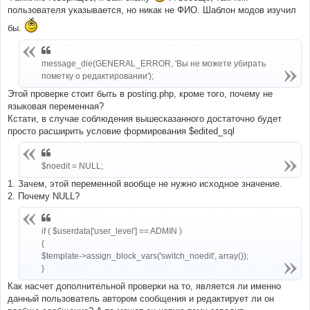
пользователя указывается, но никак не ФИО. Шаблон модов изучил
бы.
message_die(GENERAL_ERROR, 'Вы не можете убирать
пометку о редактировании');
Этой проверке стоит быть в posting.php, кроме того, почему не
языковая переменная?
Кстати, в случае соблюдения вышесказанного достаточно будет
просто расширить условие формирования $edited_sql
$noedit = NULL;
1. Зачем, этой переменной вообще не нужно исходное значение.
2. Почему NULL?
if ( $userdata['user_level'] == ADMIN )
{
$template->assign_block_vars('switch_noedit', array());
}
Как насчет дополнительной проверки на то, является ли именно
данный пользователь автором сообщения и редактирует ли он