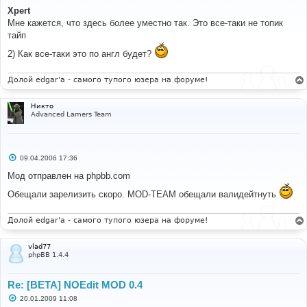
о
Xpert
б
Мне кажется, что здесь более уместно так. Это все-таки не топик
щ
е
тайп
н
и
2) Как все-таки это по англ будет?
е
Долой edgar'a - самого тупого юзера на форуме!
Никто
Advanced Lamers Team
С
09.04.2006 17:36
о
о
Мод отправлен на phpbb.com
б
щ
Обещали зарелизить скоро. MOD-TEAM обещали валидейтнуть
е
н
и
Долой edgar'a - самого тупого юзера на форуме!
е
vlad77
phpBB 1.4.4
Re: [BETA] NOEdit MOD 0.4
С
20.01.2009 11:08
о