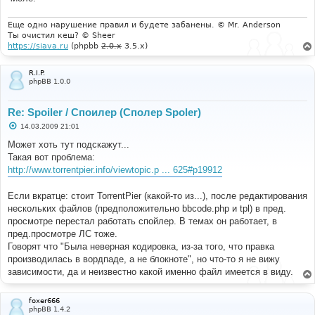
и
е
Еще одно нарушение правил и будете забанены. © Mr. Anderson
Ты очистил кеш? © Sheer
https://siava.ru
(phpbb
2.0.x
3.5.x)
R.I.P.
phpBB 1.0.0
Re: Spoiler / Споилер (Сполер Spoler)
С
14.03.2009 21:01
о
о
Может хоть тут подскажут...
б
Такая вот проблема:
щ
е
http://www.torrentpier.info/viewtopic.p ... 625#p19912
н
и
е
Если вкратце: стоит TorrentPier (какой-то из...), после редактирования
нескольких файлов (предположительно bbcode.php и tpl) в пред.
просмотре перестал работать спойлер. В темах он работает, в
пред.просмотре ЛС тоже.
Говорят что "Была неверная кодировка, из-за того, что правка
производилась в вордпаде, а не блокноте", но что-то я не вижу
зависимости, да и неизвестно какой именно файл имеется в виду.
foxer666
phpBB 1.4.2