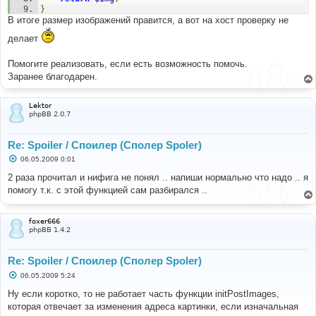
}
В итоге размер изображений правится, а вот на хост проверку не
делает
Помогите реализовать, если есть возможность помочь.
Заранее благодарен.
Lektor
phpBB 2.0.7
Re: Spoiler / Споилер (Сполер Spoler)
С
06.05.2009 0:01
о
о
2 раза прочитал и нифига не понял .. напиши нормально что надо .. я
б
помогу т.к. с этой функцией сам разбирался ..
щ
е
н
и
foxer666
е
phpBB 1.4.2
Re: Spoiler / Споилер (Сполер Spoler)
С
06.05.2009 5:24
о
о
Ну если коротко, то не работает часть функции initPostImages,
б
которая отвечает за изменения адреса картинки, если изначальная
щ