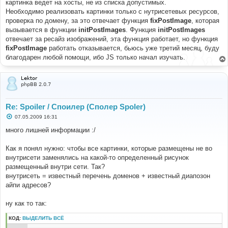
е
картинка ведет на хосты, не из списка допустимых.
н
Необходимо реализовать картинки только с нутрисетевых ресурсов,
и
е
проверка по домену, за это отвечает функция
fixPostImage
, которая
вызывается в функции
initPostImages
. Функция
initPostImages
отвечает за ресайз изображений, эта функция работает, но функция
fixPostImage
работать отказывается, бьюсь уже третий месяц, буду
благодарен любой помощи, ибо JS только начал изучать.
Lektor
phpBB 2.0.7
Re: Spoiler / Споилер (Сполер Spoler)
С
07.05.2009 16:31
о
о
много лишней информации :/
б
щ
е
Как я понял нужно: чтобы все картинки, которые размещены не во
н
внутрисети заменялись на какой-то определенный рисунок
и
е
размещенный внутри сети. Так?
внутрисеть = известный перечень доменов + известный диапозон
айпи адресов?
ну как то так:
КОД:
ВЫДЕЛИТЬ ВСЁ