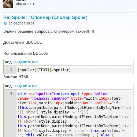
Ivanek
phpBB 1.4.1
Re: Spoiler / Споилер (Сполер Spoler)
С
26.06.2009 20:07
о
о
Значит решение вопроса с спойлером такое!!!!!!!
б
щ
е
Добавляем BBCODE
н
и
е
Использование BBCode
КОД:
ВЫДЕЛИТЬ ВСЁ
[
spoiler
]{
TEXT
}[/
spoiler
]
Замена HTML
КОД:
ВЫДЕЛИТЬ ВСЁ
<div
id
=
"spoiler"
><div><input
type
=
"button"
value
=
"Показать спойлер"
style
=
"
width
:
150px
;
font
-
size
:
12px
;
margin
:
10px
;
padding
:
0px
;
"
onclick
=
"
if
(
this
.
parentNode
.
parentNode
.
getElementsByTagName
(
'div
'
)[
'show'
].
style
.
display 
!=
''
)
{
this
.
parentNode
.
parentNode
.
getElementsByTagName
(
'div'
)[
'show'
].
style
.
display 
=
''
;
this
.
parentNode
.
parentNode
.
getElementsByTagName
(
'div'
)[
'hide'
].
style
.
display 
=
'none'
;
this
.
innerText 
=
''
;
this
.
value 
=
'Спрятать спойлер'
;
}
else
{