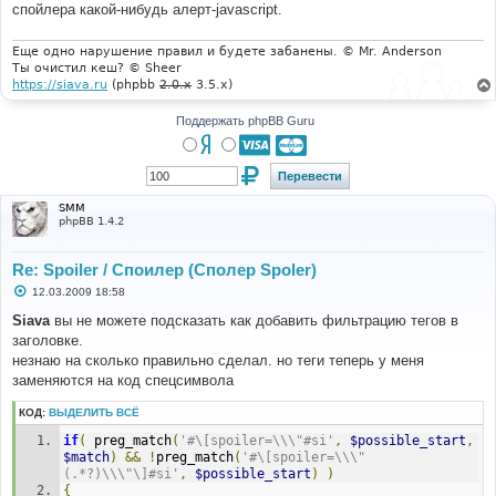
е
спойлера какой-нибудь алерт-javascript.
н
и
е
Еще одно нарушение правил и будете забанены. © Mr. Anderson
Ты очистил кеш? © Sheer
https://siava.ru
(phpbb
2.0.x
3.5.x)
Поддержать phpBB Guru
SMM
phpBB 1.4.2
Re: Spoiler / Споилер (Сполер Spoler)
С
12.03.2009 18:58
о
о
Siava
вы не можете подсказать как добавить фильтрацию тегов в
б
заголовке.
щ
е
незнаю на сколько правильно сделал. но теги теперь у меня
н
заменяются на код спецсимвола
и
е
КОД:
ВЫДЕЛИТЬ ВСЁ
if
(
 preg_match
(
'#\[spoiler=\\\"#si'
,
$possible_start
,
$match
)
&&
!
preg_match
(
'#\[spoiler=\\\"
(.*?)\\\"\]#si'
,
$possible_start
)
)
{