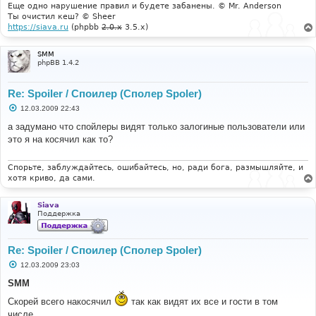
е
Еще одно нарушение правил и будете забанены. © Mr. Anderson
Ты очистил кеш? © Sheer
https://siava.ru
(phpbb
2.0.x
3.5.x)
SMM
phpBB 1.4.2
Re: Spoiler / Споилер (Сполер Spoler)
С
12.03.2009 22:43
о
о
а задумано что спойлеры видят только залогиные пользователи или
б
это я на косячил как то?
щ
е
н
и
Спорьте, заблуждайтесь, ошибайтесь, но, ради бога, размышляйте, и
е
хотя криво, да сами.
Siava
Поддержка
Re: Spoiler / Споилер (Сполер Spoler)
С
12.03.2009 23:03
о
о
SMM
б
щ
Скорей всего накосячил
так как видят их все и гости в том
е
числе.
н