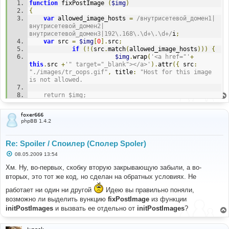
function
 fixPostImage 
(
$img
)
{
var
 allowed_image_hosts 
=
/внутрисетевой_домен1|
внутрисетевой_домен2|
внутрисетевой_домен3|192\.168\.\d+\.\d+/
i
;
var
 src 
=
$img
[
0
].
src
;
if
(!(
src
.
match
(
allowed_image_hosts
)))
{
$img
.
wrap
(
'<a href="'
+
this
.
src 
+
'" target="_blank"></a>'
).
attr
({
 src
:
"./images/tr_oops.gif"
,
 title
:
"Host for this image 
is not allowed.		
	return $img;
}
foxer666
phpBB 1.4.2
Re: Spoiler / Споилер (Сполер Spoler)
С
08.05.2009 13:54
о
о
Хм. Ну, во-первых, скобку вторую закрывающую забыли, а во-
б
вторых, это тот же код, но сделан на обратных условиях. Не
щ
е
работает ни один ни другой
Идею вы правильно поняли,
н
и
возможно ли выделить вункцию
fixPostImage
из функции
е
initPostImages
и вызвать ее отдельно от
initPostImages
?