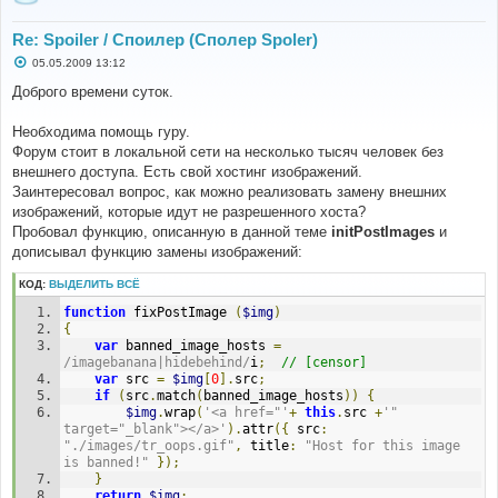
Re: Spoiler / Споилер (Сполер Spoler)
С
05.05.2009 13:12
о
о
Доброго времени суток.
б
щ
е
Необходима помощь гуру.
н
Форум стоит в локальной сети на несколько тысяч человек без
и
е
внешнего доступа. Есть свой хостинг изображений.
Заинтересовал вопрос, как можно реализовать замену внешних
изображений, которые идут не разрешенного хоста?
Пробовал функцию, описанную в данной теме
initPostImages
и
дописывал функцию замены изображений:
КОД:
ВЫДЕЛИТЬ ВСЁ
function
 fixPostImage 
(
$img
)
{
var
 banned_image_hosts 
=
/imagebanana|hidebehind/
i
;
// [censor]
var
 src 
=
$img
[
0
].
src
;
if
(
src
.
match
(
banned_image_hosts
))
{
$img
.
wrap
(
'<a href="'
+
this
.
src 
+
'" 
target="_blank"></a>'
).
attr
({
 src
:
"./images/tr_oops.gif"
,
 title
:
"Host for this image 
is banned!"
});
}
return
$img
;