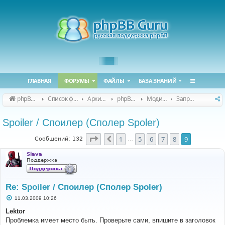
ГЛАВНАЯ
ФОРУМЫ
ФАЙЛЫ
БАЗА ЗНАНИЙ
phpBB Guru
Список форумов
Архивные форумы
phpBB 2.0.x (архив)
Модификация phpBB 2.0.x
Запросы модов для phpBB 2.0.x
Spoiler / Споилер (Сполер Spoler)
Страница
9
из
9
1
5
6
7
8
9
Пред.
Сообщений: 132
…
Siava
Поддержка
Re: Spoiler / Споилер (Сполер Spoler)
С
11.03.2009 10:26
о
о
Lektor
б
Проблемка имеет место быть. Проверьте сами, впишите в заголовок
щ