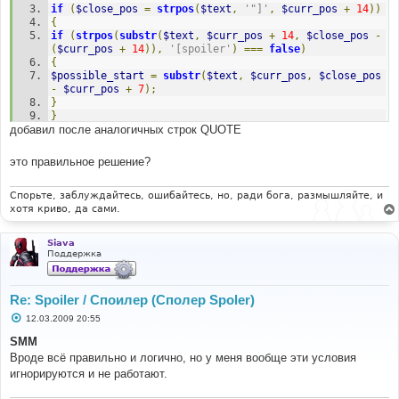
if
(
$close_pos
=
strpos
(
$text
,
'"]'
,
$curr_pos
+
14
))
{
if
(
strpos
(
substr
(
$text
,
$curr_pos
+
14
,
$close_pos
-
(
$curr_pos
+
14
)),
'[spoiler'
)
===
false
)
{
$possible_start
=
substr
(
$text
,
$curr_pos
,
$close_pos
-
$curr_pos
+
7
);
}
}
добавил после аналогичных строк QUOTE
}
это правильное решение?
Спорьте, заблуждайтесь, ошибайтесь, но, ради бога, размышляйте, и
хотя криво, да сами.
Siava
Поддержка
Re: Spoiler / Споилер (Сполер Spoler)
С
12.03.2009 20:55
о
о
SMM
б
Вроде всё правильно и логично, но у меня вообще эти условия
щ
е
игнорируются и не работают.
н
и