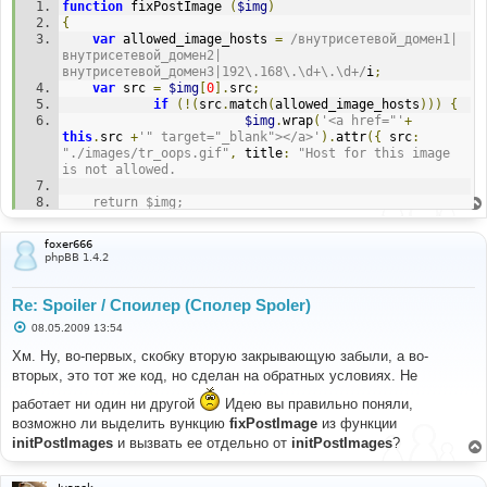
function
 fixPostImage 
(
$img
)
{
var
 allowed_image_hosts 
=
/внутрисетевой_домен1|
внутрисетевой_домен2|
внутрисетевой_домен3|192\.168\.\d+\.\d+/
i
;
var
 src 
=
$img
[
0
].
src
;
if
(!(
src
.
match
(
allowed_image_hosts
)))
{
$img
.
wrap
(
'<a href="'
+
this
.
src 
+
'" target="_blank"></a>'
).
attr
({
 src
:
"./images/tr_oops.gif"
,
 title
:
"Host for this image 
is not allowed.		
	return $img;
}
foxer666
phpBB 1.4.2
Re: Spoiler / Споилер (Сполер Spoler)
С
08.05.2009 13:54
о
о
Хм. Ну, во-первых, скобку вторую закрывающую забыли, а во-
б
вторых, это тот же код, но сделан на обратных условиях. Не
щ
е
работает ни один ни другой
Идею вы правильно поняли,
н
и
возможно ли выделить вункцию
fixPostImage
из функции
е
initPostImages
и вызвать ее отдельно от
initPostImages
?