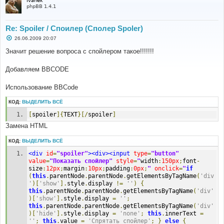
Ivanek
phpBB 1.4.1
Re: Spoiler / Споилер (Сполер Spoler)
С
26.06.2009 20:07
о
о
Значит решение вопроса с спойлером такое!!!!!!!
б
щ
е
Добавляем BBCODE
н
и
е
Использование BBCode
КОД:
ВЫДЕЛИТЬ ВСЁ
[
spoiler
]{
TEXT
}[/
spoiler
]
Замена HTML
КОД:
ВЫДЕЛИТЬ ВСЁ
<div
id
=
"spoiler"
><div><input
type
=
"button"
value
=
"Показать спойлер"
style
=
"
width
:
150px
;
font
-
size
:
12px
;
margin
:
10px
;
padding
:
0px
;
"
onclick
=
"
if
(
this
.
parentNode
.
parentNode
.
getElementsByTagName
(
'div
'
)[
'show'
].
style
.
display 
!=
''
)
{
this
.
parentNode
.
parentNode
.
getElementsByTagName
(
'div'
)[
'show'
].
style
.
display 
=
''
;
this
.
parentNode
.
parentNode
.
getElementsByTagName
(
'div'
)[
'hide'
].
style
.
display 
=
'none'
;
this
.
innerText 
=
''
;
this
.
value 
=
'Спрятать спойлер'
;
}
else
{