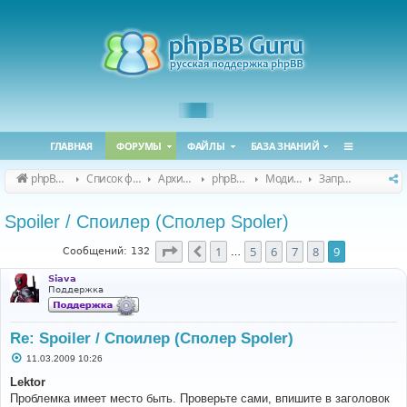
ГЛАВНАЯ
ФОРУМЫ
ФАЙЛЫ
БАЗА ЗНАНИЙ
phpBB Guru
Список форумов
Архивные форумы
phpBB 2.0.x (архив)
Модификация phpBB 2.0.x
Запросы модов для phpBB 2.0.x
Spoiler / Споилер (Сполер Spoler)
Страница
9
из
9
1
5
6
7
8
9
Пред.
Сообщений: 132
…
Siava
Поддержка
Re: Spoiler / Споилер (Сполер Spoler)
С
11.03.2009 10:26
о
о
Lektor
б
Проблемка имеет место быть. Проверьте сами, впишите в заголовок
щ