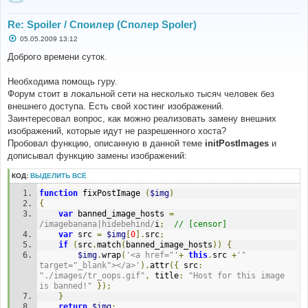
Re: Spoiler / Споилер (Сполер Spoler)
С
05.05.2009 13:12
о
о
Доброго времени суток.
б
щ
е
Необходима помощь гуру.
н
Форум стоит в локальной сети на несколько тысяч человек без
и
е
внешнего доступа. Есть свой хостинг изображений.
Заинтересовал вопрос, как можно реализовать замену внешних
изображений, которые идут не разрешенного хоста?
Пробовал функцию, описанную в данной теме
initPostImages
и
дописывал функцию замены изображений:
КОД:
ВЫДЕЛИТЬ ВСЁ
function
 fixPostImage 
(
$img
)
{
var
 banned_image_hosts 
=
/imagebanana|hidebehind/
i
;
// [censor]
var
 src 
=
$img
[
0
].
src
;
if
(
src
.
match
(
banned_image_hosts
))
{
$img
.
wrap
(
'<a href="'
+
this
.
src 
+
'" 
target="_blank"></a>'
).
attr
({
 src
:
"./images/tr_oops.gif"
,
 title
:
"Host for this image 
is banned!"
});
}
return
$img
;