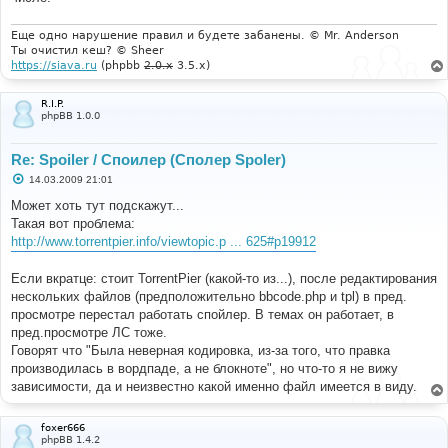
и
е
Еще одно нарушение правил и будете забанены. © Mr. Anderson
Ты очистил кеш? © Sheer
https://siava.ru
(phpbb
2.0.x
3.5.x)
R.I.P.
phpBB 1.0.0
Re: Spoiler / Споилер (Сполер Spoler)
С
14.03.2009 21:01
о
о
Может хоть тут подскажут...
б
Такая вот проблема:
щ
е
http://www.torrentpier.info/viewtopic.p ... 625#p19912
н
и
е
Если вкратце: стоит TorrentPier (какой-то из...), после редактирования
нескольких файлов (предположительно bbcode.php и tpl) в пред.
просмотре перестал работать спойлер. В темах он работает, в
пред.просмотре ЛС тоже.
Говорят что "Была неверная кодировка, из-за того, что правка
производилась в вордпаде, а не блокноте", но что-то я не вижу
зависимости, да и неизвестно какой именно файл имеется в виду.
foxer666
phpBB 1.4.2