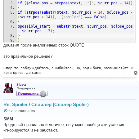
if
(
$close_pos
=
strpos
(
$text
,
'"]'
,
$curr_pos
+
14
))
{
if
(
strpos
(
substr
(
$text
,
$curr_pos
+
14
,
$close_pos
-
(
$curr_pos
+
14
)),
'[spoiler'
)
===
false
)
{
$possible_start
=
substr
(
$text
,
$curr_pos
,
$close_pos
-
$curr_pos
+
7
);
}
}
добавил после аналогичных строк QUOTE
}
это правильное решение?
Спорьте, заблуждайтесь, ошибайтесь, но, ради бога, размышляйте, и
хотя криво, да сами.
Siava
Поддержка
Re: Spoiler / Споилер (Сполер Spoler)
С
12.03.2009 20:55
о
о
SMM
б
Вроде всё правильно и логично, но у меня вообще эти условия
щ
е
игнорируются и не работают.
н
и