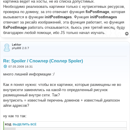
е
картинка ведет на хосты, не из списка допустимых.
н
Необходимо реализовать картинки только с нутрисетевых ресурсов,
и
е
проверка по домену, за это отвечает функция
fixPostImage
, которая
вызывается в функции
initPostImages
. Функция
initPostImages
отвечает за ресайз изображений, эта функция работает, но функция
fixPostImage
работать отказывается, бьюсь уже третий месяц, буду
благодарен любой помощи, ибо JS только начал изучать.
Lektor
phpBB 2.0.7
Re: Spoiler / Споилер (Сполер Spoler)
С
07.05.2009 16:31
о
о
много лишней информации :/
б
щ
е
Как я понял нужно: чтобы все картинки, которые размещены не во
н
внутрисети заменялись на какой-то определенный рисунок
и
е
размещенный внутри сети. Так?
внутрисеть = известный перечень доменов + известный диапозон
айпи адресов?
ну как то так:
КОД:
ВЫДЕЛИТЬ ВСЁ