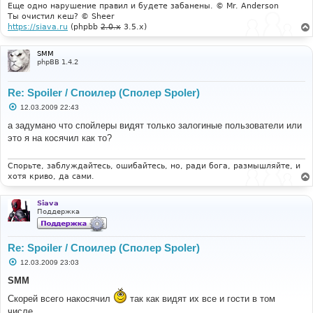
е
Еще одно нарушение правил и будете забанены. © Mr. Anderson
Ты очистил кеш? © Sheer
https://siava.ru
(phpbb
2.0.x
3.5.x)
SMM
phpBB 1.4.2
Re: Spoiler / Споилер (Сполер Spoler)
С
12.03.2009 22:43
о
о
а задумано что спойлеры видят только залогиные пользователи или
б
это я на косячил как то?
щ
е
н
и
Спорьте, заблуждайтесь, ошибайтесь, но, ради бога, размышляйте, и
е
хотя криво, да сами.
Siava
Поддержка
Re: Spoiler / Споилер (Сполер Spoler)
С
12.03.2009 23:03
о
о
SMM
б
щ
Скорей всего накосячил
так как видят их все и гости в том
е
числе.
н