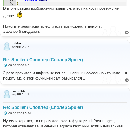
}
В итоге размер изображений правится, а вот на хост проверку не
делает
Помогите реализовать, если есть возможность помочь.
Заранее благодарен.
Lektor
phpBB 2.0.7
Re: Spoiler / Споилер (Сполер Spoler)
С
06.05.2009 0:01
о
о
2 раза прочитал и нифига не понял .. напиши нормально что надо .. я
б
помогу т.к. с этой функцией сам разбирался ..
щ
е
н
и
foxer666
е
phpBB 1.4.2
Re: Spoiler / Споилер (Сполер Spoler)
С
06.05.2009 5:24
о
о
Ну если коротко, то не работает часть функции initPostImages,
б
которая отвечает за изменения адреса картинки, если изначальная
щ