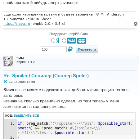
е
спойлера какой-нибудь алерт-javascript.
н
и
е
Еще одно нарушение правил и будете забанены. © Mr. Anderson
Ты очистил кеш? © Sheer
https://siava.ru
(phpbb
2.0.x
3.5.x)
Поддержать phpBB Guru
SMM
phpBB 1.4.2
Re: Spoiler / Споилер (Сполер Spoler)
С
12.03.2009 18:58
о
о
Siava
вы не можете подсказать как добавить фильтрацию тегов в
б
заголовке.
щ
е
незнаю на сколько правильно сделал. но теги теперь у меня
н
заменяются на код спецсимвола
и
е
КОД:
ВЫДЕЛИТЬ ВСЁ
if
(
 preg_match
(
'#\[spoiler=\\\"#si'
,
$possible_start
,
$match
)
&&
!
preg_match
(
'#\[spoiler=\\\"
(.*?)\\\"\]#si'
,
$possible_start
)
)
{