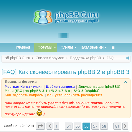
ГЛАВНАЯ
ФОРУМЫ
ФАЙЛЫ
БАЗА ЗНАНИЙ
phpBB Guru
Список форумов
Поддержка phpBB
FAQ
[FAQ] Как сконвертировать phpBB 2 в phpBB 3
Правила форума
Местная Конституция
|
Шаблон запроса
|
Документация (phpBB3)
|
Мини [FAQ] по phpBB 3.1.x/3.2.x/3.3.x
|
FAQ-3 (phpbb3)
|
Как задавать вопросы
|
Как устанавливать расширения
Ваш вопрос может быть удален без объяснения причин, если на
него есть ответы по приведённым ссылкам (а вы рискуете получить
предупреждение
).
Страница
56
из
81
1
54
55
56
57
58
81
Пред.
С
Сообщений: 1214
…
…