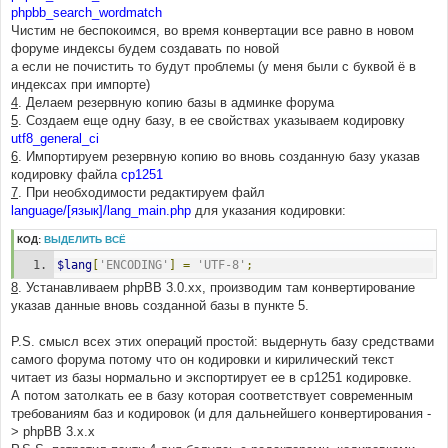
phpbb_search_wordmatch
Чистим не беспокоимся, во время конвертации все равно в новом
форуме индексы будем создавать по новой
а если не почистить то будут проблемы (у меня были с буквой ё в
индексах при импорте)
4
. Делаем резервную копию базы в админке форума
5
. Создаем еще одну базу, в ее свойствах указываем кодировку
utf8_general_ci
6
. Импортируем резервную копию во вновь созданную базу указав
кодировку файла
cp1251
7
. При необходимости редактируем файл
language/[язык]/lang_main.php
для указания кодировки:
КОД:
ВЫДЕЛИТЬ ВСЁ
$lang
[
'ENCODING'
]
=
'UTF-8'
;
8
. Устанавливаем phpBB 3.0.xx, производим там конвертирование
указав данные вновь созданной базы в пункте 5.
P.S. смысл всех этих операций простой: выдернуть базу средствами
самого форума потому что он кодировки и кирилический текст
читает из базы нормально и экспортирует ее в cp1251 кодировке.
А потом затолкать ее в базу которая соответствует современным
требованиям баз и кодировок (и для дальнейшего конвертирования -
> phpBB 3.x.x