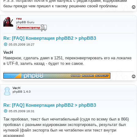
P.S.S. потратил почти 4 дня балуясь с редакторами, кодировками
базы прежде чем пришел к такому решению своей проблемы
rxu
phpBB Guru
Re: [FAQ] Конвертация phpBB2 > phpBB3
С
05.05.2009 16:27
о
о
VecH
б
Наверное, сделать дамп в 1251, переконвертировать его на локалке
щ
е
в UTF-8, залить назад - будет то же самое.
н
и
е
VecH
phpBB 1.4.0
Re: [FAQ] Конвертация phpBB2 > phpBB3
С
05.05.2009 16:31
о
о
Так пробовал, текст был нечитабельный (судя по всему был в 866)
б
пробовал с разными кодировками экспортировать, результат был
щ
е
нулевой (файл экспорта был не читабелен или текст внутри
н
искорежен)
и