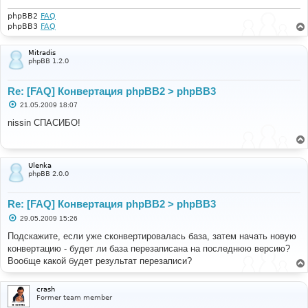
phpBB2
FAQ
phpBB3
FAQ
Mitradis
phpBB 1.2.0
Re: [FAQ] Конвертация phpBB2 > phpBB3
С
21.05.2009 18:07
о
о
nissin СПАСИБО!
б
щ
е
н
и
Ulenka
е
phpBB 2.0.0
Re: [FAQ] Конвертация phpBB2 > phpBB3
С
29.05.2009 15:26
о
о
Подскажите, если уже сконвертировалась база, затем начать новую
б
конвертацию - будет ли база перезаписана на последнюю версию?
щ
е
Вообще какой будет результат перезаписи?
н
и
е
crash
Former team member