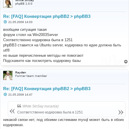
White SinSay
phpBB 1.0.0
Re: [FAQ] Конвертация phpBB2 > phpBB3
С
21.05.2009 14:03
о
о
вообщем ситуация такая
б
форум стоял на Win2003Server
щ
е
Соответственно кодировка была в 1251
н
phpBB3 ставится на Ubuntu server, кодировка по идее должна быть
и
е
utf8
но выше перечисленные методы не помогают
Подскажите как посмотреть кодировку базы
Rayden
Former team member
Re: [FAQ] Конвертация phpBB2 > phpBB3
С
21.05.2009 14:47
о
о
б
White SinSay писал(а):
щ
е
Соответственно кодировка была в 1251
н
и
никакой связи нет, под обоими системами mysql может быть в обоих
е
кодировках.