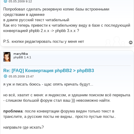
С
05.05.2009 9:12
о
о
Попробовал сделать резервную копию базы встроенными
б
средствами в админке
щ
е
в дампе русский текст читабельный
н
Как его теперь привести к читабельному виду в базе с последующей
и
е
конвертацией phpbb 2.x.x -> phpbb 3.x.x ?
P.S. кнопки редактировать посты у меня нет
maryINka
phpBB 1.4.1
Re: [FAQ] Конвертация phpBB2 > phpBB3
С
05.05.2009 15:47
о
о
я уж и писать боюсь - щас опять кричать будут...
б
щ
е
но всё, хватит с меня: и яндексом, и здешним поиском всё перерыла
н
- слишком большой форум стал ваш ))) невозможно найти.
и
е
проблема
: после конвертации форума виден только текст в
транслите, а русские посты не видны.. просто пустые посты..
направьте где искать?