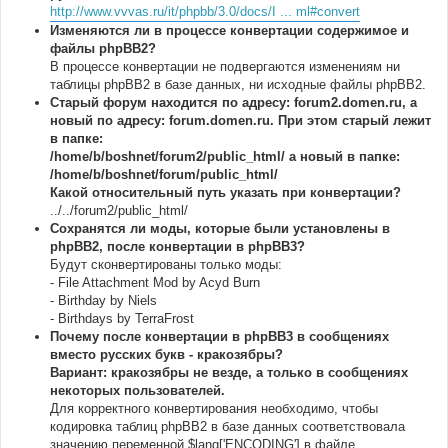
http://www.vvvas.ru/it/phpbb/3.0/docs/I ... ml#convert
Изменяются ли в процессе конвертации содержимое и
файлы phpBB2?
В процессе конвертации не подвергаются изменениям ни
таблицы phpBB2 в базе данных, ни исходные файлы phpBB2.
Старый форум находится по адресу: forum2.domen.ru, а
новый по адресу: forum.domen.ru. При этом старый лежит
в папке:
/home/b/boshnet/forum2/public_html/ а новый в папке:
/home/b/boshnet/forum/public_html/
Какой относительный путь указать при конвертации?
../../forum2/public_html/
Сохранятся ли моды, которые были установлены в
phpBB2, после конвертации в phpBB3?
Будут сконвертированы только моды:
- File Attachment Mod by Acyd Burn
- Birthday by Niels
- Birthdays by TerraFrost
Почему после конвертации в phpBB3 в сообщениях
вместо русских букв - кракозябры?
Вариант: кракозябры не везде, а только в сообщениях
некоторых пользователей.
Для корректного конвертирования необходимо, чтобы
кодировка таблиц phpBB2 в базе данных соответствовала
значению переменной $lang['ENCODING'] в файле