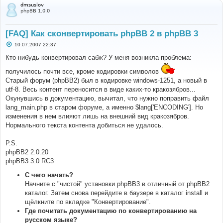
dmsuslov
phpBB 1.0.0
[FAQ] Как сконвертировать phpBB 2 в phpBB 3
С
10.07.2007 22:37
о
о
Кто-нибудь конвертировал сабж? У меня возникла проблема:
б
щ
получилось почти все, кроме кодировки символов
е
Старый форум (phpBB2) был в кодировке windows-1251, а новый в
н
и
utf-8. Весь контент переносится в виде каких-то кракозябров...
е
Окунувшись в документацию, вычитал, что нужно поправить файл
lang_main.php в старом форуме, а именно $lang['ENCODING']. Но
изменения в нем влияют лишь на внешний вид кракозябров.
Нормального текста контента добиться не удалось.
P.S.
phpBB2 2.0.20
phpBB3 3.0 RC3
С чего начать?
Начните с "чистой" установки phpBB3 в отличный от phpBB2
каталог. Затем снова перейдите в баузере в каталог install и
щёлкните по вкладке "Конвертирование".
Где почитать документацию по конвертированию на
русском языке?