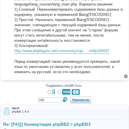
language/lang_russian/lang_main.php. Варианты решения:
1) Сложный. Переконвертировать содержимое базы данных в
кодировку, указанную в переменной $lang['ENCODING'].
2) Простой. Назначить переменной $lang['ENCODING']
значение, совпадающее с текущей кодировкой базы данных.
При этом сообщения и другой контент на "старом" форуме
могут стать нечитабельными, тем не менее, после
конвертации читабельность восстановится.
3) Альтернативный:
http://www.phpbbguru.net/community/topi ... ml#p245047
Перед конвертацией также рекомендуется проверить, какой
язык по умолчанию установлен у всех пользователей, и
изменить на русский, если это необходимо.
Поддержать phpBB Guru
VecH
phpBB 1.4.0
Re: [FAQ] Конвертация phpBB2 > phpBB3