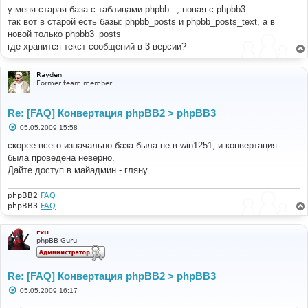
у меня старая база с таблицами phpbb_ , новая с phpbb3_
так вот в старой есть базы: phpbb_posts и phpbb_posts_text, а в
новой только phpbb3_posts
где хранится текст сообщений в 3 версии?
Rayden
Former team member
Re: [FAQ] Конвертация phpBB2 > phpBB3
С
05.05.2009 15:58
о
о
скорее всего изначально база была не в win1251, и конвертация
б
была проведена неверно.
щ
е
Дайте доступ в майадмин - гляну.
н
и
е
phpBB2
FAQ
phpBB3
FAQ
rxu
phpBB Guru
Re: [FAQ] Конвертация phpBB2 > phpBB3
С
05.05.2009 16:17
о
о