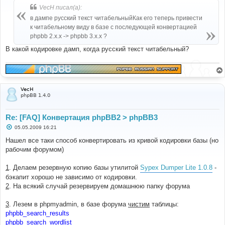
б
VecH писал(а):
щ
е
в дампе русский текст читабельныйКак его теперь привести
н
к читабельному виду в базе с последующей конвертацией
и
е
phpbb 2.x.x -> phpbb 3.x.x ?
В какой кодировке дамп, когда русский текст читабельный?
VecH
phpBB 1.4.0
Re: [FAQ] Конвертация phpBB2 > phpBB3
С
05.05.2009 16:21
о
о
Нашел все таки способ конвертировать из кривой кодировки базы (но
б
рабочим форумом)
щ
е
н
1
. Делаем резервную копию базы утилитой
Sypex Dumper Lite 1.0.8
-
и
е
бэкапит хорошо не зависимо от кодировки.
2
. На всякий случай резервируем домашнюю папку форума
3
. Лезем в phpmyadmin, в базе форума
чистим
таблицы:
phpbb_search_results
phpbb_search_wordlist