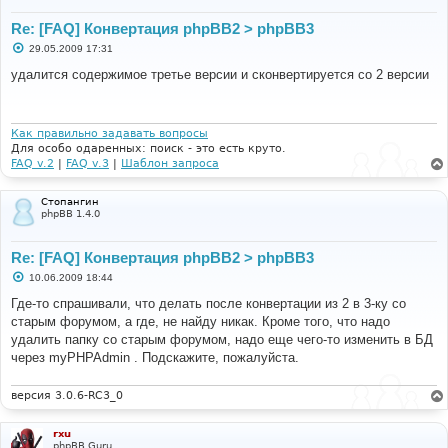
Re: [FAQ] Конвертация phpBB2 > phpBB3
С
29.05.2009 17:31
о
о
удалится содержимое третье версии и сконвертируется со 2 версии
б
щ
е
н
и
Как правильно задавать вопросы
е
Для особо одаренных: поиск - это есть круто.
FAQ v.2
|
FAQ v.3
|
Шаблон запроса
Стопангин
phpBB 1.4.0
Re: [FAQ] Конвертация phpBB2 > phpBB3
С
10.06.2009 18:44
о
о
Где-то спрашивали, что делать после конвертации из 2 в 3-ку со
б
старым форумом, а где, не найду никак. Кроме того, что надо
щ
е
удалить папку со старым форумом, надо еще чего-то изменить в БД
н
через myPHPAdmin . Подскажите, пожалуйста.
и
е
версия 3.0.6-RC3_0
rxu
phpBB Guru