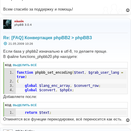
е
Всем спасибо за поддержку и помощь!
nissin
phpBB 3.0.4
Re: [FAQ] Конвертация phpBB2 > phpBB3
С
21.05.2009 10:26
о
о
Если база у phpbb2 изначально в utf-8, то делаете проще.
б
В файле functions_phpbb20.php находите:
щ
е
н
КОД:
ВЫДЕЛИТЬ ВСЁ
и
е
function
 phpbb_set_encoding
(
$text
,
$grab_user_lang
=
true
)
{
global
$lang_enc_array
,
$convert_row
;
global
$convert
,
$phpEx
;
Добавляете после:
КОД:
ВЫДЕЛИТЬ ВСЁ
return
$text
;
Отменятся все функции перекодировки, всё переносится как есть.