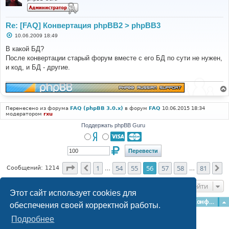
Re: [FAQ] Конвертация phpBB2 > phpBB3
С
10.06.2009 18:49
о
о
В какой БД?
б
После конвертации старый форум вместе с его БД по сути не нужен,
щ
е
и код, и БД - другие.
н
и
е
Перенесено из форума
FAQ (phpBB 3.0.x)
в форум
FAQ
10.06.2015 18:34
модератором
rxu
Поддержать phpBB Guru
Страница
56
из
81
1
54
55
56
57
58
81
Пред.
С
Сообщений: 1214
…
…
Перейти
Этот сайт использует cookies для
Главная
Форумы
Наша команда
О команде
Конфиденциальность
обеспечения своей корректной работы.
Подробнее