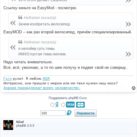
99% этого делает EasyMOD
н
и
Ссылку киньте на EasyMod - посмотрю.
е
Hellraiser писал(а):
Зачем изобретать велосипед
EasyMOD -- как раз второй велосипед, причём специализированный.
Hellraiser писал(а):
я непойму суть темы
ИМХО пустая тема ниочем.
Надо читать внимательно.
Всё, всё, умолкаю, а то по шее получу и подвиг свой не совершу..
Гугл
рулит. Я люблю
ЛОР
.
Интересно, они пришли с миром или им таки нужен наш моск?
Знания принадлежат всему человечеству.
Поддержать phpBB Guru
Nikel
phpBB 2.0.5