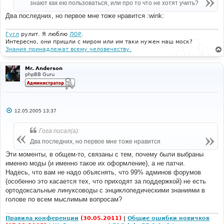
знают как ею пользоваться, или про то что не хотят учить?
и
е
Два последних, но первое мне тоже нравится :wink:
Гугл
рулит. Я люблю
ЛОР
.
Интересно, они пришли с миром или им таки нужен наш моск?
Знания принадлежат всему человечеству.
Mr. Anderson
phpBB Guru
С
12.05.2005 13:37
о
о
б
Гога писал(а):
щ
е
Два последних, но первое мне тоже нравится
н
и
Эти моменты, в общем-то, связаны с тем, почему были выбраны
е
именно моды (и именно такое их оформление), а не патчи.
Надесь, что вам не надо объяснять, что 99% админов форумов
(особенно это касается тех, что приходят за поддержкой) не есть
ортодоксальные линуксоводы с энциклопедическими знаниями в
голове по всем мыслимым вопросам?
Правила конференции
(30.05.2011)
|
Общие ошибки новичков