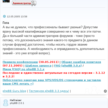
С
12.05.2005 13:58
о
о
Гога
б
А вы не думали, что профессионалы бывают разные? Допустим
щ
е
врачу высокой квалификации совершенно ни к чему все эти патчи.
н
Да и большей части администраторов форумов - тоже (просто
и
е
потому, что досконального знания какого-то предмета [в данном
случае форума] достаточно, чтобы носить гордое звание
профессионала. А необходимость и оправданность дополнительных
знаний - это уже второй вопрос).
Правила конференции
(30.05.2011)
|
Общие ошибки новичков
(07.11.2005)
|
Шаблон запроса
|
FAQ (phpBB 3.0.x)
/
Мини [FAQ] по phpBB 3.1.x
Последние и единственно актуальные на сегодня версии - 3.1.12
и 3.2.2!
Небесплатно накачаю ваш VPS/VDS/DS стероидами и заставлю
ваши CMS летать =)
phpBB Guru blog
|
Тестируем phpBB 3.3 здесь!
|
Hellraiser
phpBB 2.0.1