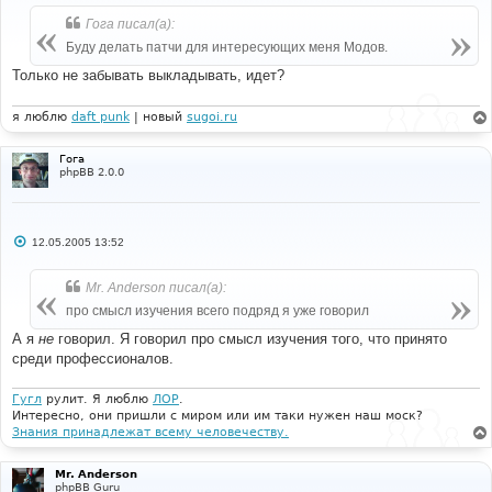
о
б
Гога писал(а):
щ
е
Буду делать патчи для интересующих меня Модов.
н
и
Только не забывать выкладывать, идет?
е
я люблю
daft punk
| новый
sugoi.ru
Гога
phpBB 2.0.0
С
12.05.2005 13:52
о
о
б
Mr. Anderson писал(а):
щ
е
про смысл изучения всего подряд я уже говорил
н
и
А я
не
говорил. Я говорил про смысл изучения того, что принято
е
среди профессионалов.
Гугл
рулит. Я люблю
ЛОР
.
Интересно, они пришли с миром или им таки нужен наш моск?
Знания принадлежат всему человечеству.
Mr. Anderson
phpBB Guru