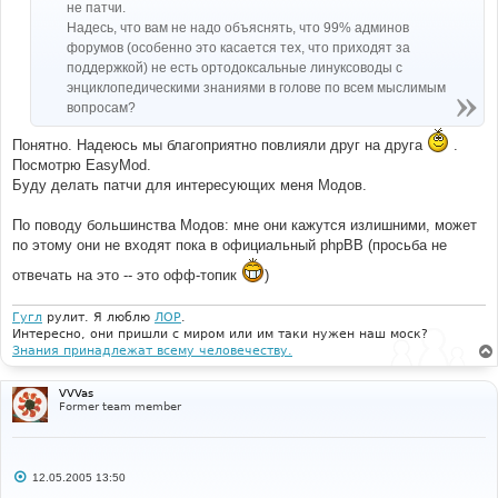
е
не патчи.
Надесь, что вам не надо объяснять, что 99% админов
форумов (особенно это касается тех, что приходят за
поддержкой) не есть ортодоксальные линуксоводы с
энциклопедическими знаниями в голове по всем мыслимым
вопросам?
Понятно. Надеюсь мы благоприятно повлияли друг на друга
.
Посмотрю EasyMod.
Буду делать патчи для интересующих меня Модов.
По поводу большинства Модов: мне они кажутся излишними, может
по этому они не входят пока в официальный phpBB (просьба не
отвечать на это -- это офф-топик
)
Гугл
рулит. Я люблю
ЛОР
.
Интересно, они пришли с миром или им таки нужен наш моск?
Знания принадлежат всему человечеству.
VVVas
Former team member
С
12.05.2005 13:50
о