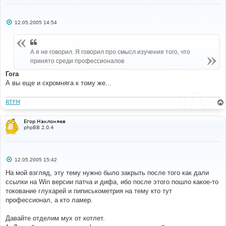
С
12.05.2005 14:54
о
о
б
щ
А я не говорил. Я говорил про смысл изучения того, что
е
н
принято среди профессионалов
и
е
Гога
А вы еще и скромняга к тому же...
RTFM
Егор Наклоняев
phpBB 2.0.4
С
12.05.2005 15:42
о
о
На мой взгляд, эту тему нужно было закрыть после того как дали
б
ссылки на Win версии патча и дифа, ибо после этого пошло какое-то
щ
е
токование глухарей и пиписькометрия на тему кто тут
н
профессионал, а кто ламер.
и
е
Давайте отделим мух от котлет.