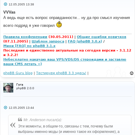
С
12.05.2005 13:38
о
о
VVVas
б
А ведь еще есть вопрос оправданности... ну да про смысл изучения
щ
е
всего подряд я уже говорил
н
и
е
Правила конференции
(30.05.2011)
|
Общие ошибки новичков
(07.11.2005)
|
Шаблон запроса
|
FAQ (phpBB 3.0.x)
/
Мини [FAQ] по phpBB 3.1.x
Последние и единственно актуальные на сегодня версии - 3.1.12
и 3.2.2!
Небесплатно накачаю ваш VPS/VDS/DS стероидами и заставлю
ваши CMS летать =)
phpBB Guru blog
|
Тестируем phpBB 3.3 здесь!
|
Гога
phpBB 2.0.0
С
12.05.2005 13:44
о
о
б
Mr. Anderson писал(а):
щ
е
Эти моменты, в общем-то, связаны с тем, почему были
н
выбраны именно моды (и именно такое их оформление), а
и