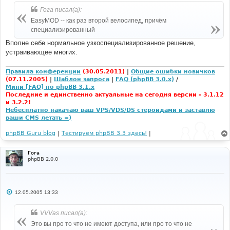
Гога писал(а):
EasyMOD -- как раз второй велосипед, причём
специализированный
Вполне себе нормальное узкоспециализированное решение,
устраивающее многих.
Правила конференции
(30.05.2011)
|
Общие ошибки новичков
(07.11.2005)
|
Шаблон запроса
|
FAQ (phpBB 3.0.x)
/
Мини [FAQ] по phpBB 3.1.x
Последние и единственно актуальные на сегодня версии - 3.1.12
и 3.2.2!
Небесплатно накачаю ваш VPS/VDS/DS стероидами и заставлю
ваши CMS летать =)
phpBB Guru blog
|
Тестируем phpBB 3.3 здесь!
|
Гога
phpBB 2.0.0
С
12.05.2005 13:33
о
о
б
VVVas писал(а):
щ
е
Это вы про то что не имеют доступа, или про то что не
н