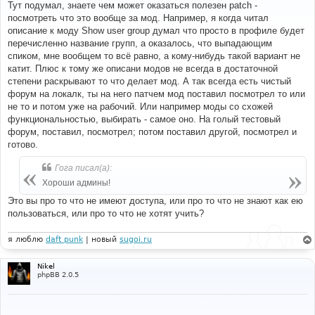
о
Тут подумал, знаете чем может оказаться полезен patch -
б
посмотреть что это вообще за мод. Например, я когда читал
щ
е
описание к моду Show user group думал что просто в профиле будет
н
перечисленно название групп, а оказалось, что выпадающим
и
е
спиком, мне вообщем то всё равно, а кому-нибудь такой вариант не
катит. Плюс к тому же описани модов не всегда в достаточной
степени раскрывают то что делает мод. А так всегда есть чистый
форум на локалк, ты на него патчем мод поставил посмотрел то или
не то и потом уже на рабочий. Или например моды со схожей
функциональностью, выбирать - самое оно. На голый тестовый
форум, поставил, посмотрел; потом поставил другой, посмотрел и
готово.
Гога писал(а):
Хороши админы!
Это вы про то что не имеют доступа, или про то что не знают как ею
пользоваться, или про то что не хотят учить?
я люблю
daft punk
| новый
sugoi.ru
Nikel
phpBB 2.0.5