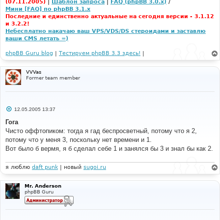
(07.11.2005)
|
Шаблон запроса
|
FAQ (phpBB 3.0.x)
/
Мини [FAQ] по phpBB 3.1.x
Последние и единственно актуальные на сегодня версии - 3.1.12
и 3.2.2!
Небесплатно накачаю ваш VPS/VDS/DS стероидами и заставлю
ваши CMS летать =)
phpBB Guru blog
|
Тестируем phpBB 3.3 здесь!
|
VVVas
Former team member
С
12.05.2005 13:37
о
о
Гога
б
Чисто оффтопиком: тогда я гад беспросветный, потому что я 2,
щ
е
потому что у меня 3, поскольку нет времени и 1.
н
Вот было б вермя, я б сделал себе 1 и занялся бы 3 и знал бы как 2.
и
е
я люблю
daft punk
| новый
sugoi.ru
Mr. Anderson
phpBB Guru