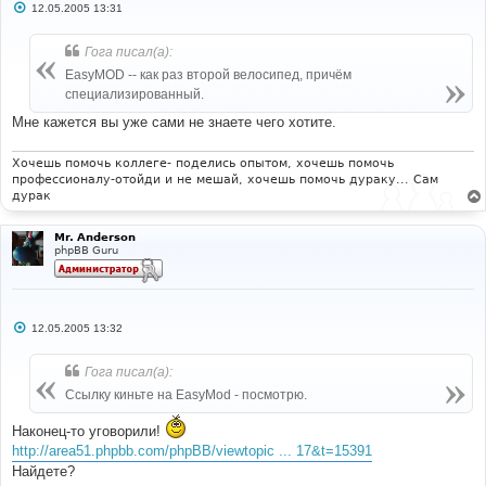
С
12.05.2005 13:31
о
о
б
Гога писал(а):
щ
е
EasyMOD -- как раз второй велосипед, причём
н
специализированный.
и
е
Мне кажется вы уже сами не знаете чего хотите.
Хочешь помочь коллеге- поделись опытом, хочешь помочь
профессионалу-отойди и не мешай, хочешь помочь дураку... Сам
дурак
Mr. Anderson
phpBB Guru
С
12.05.2005 13:32
о
о
б
Гога писал(а):
щ
е
Ссылку киньте на EasyMod - посмотрю.
н
и
Наконец-то уговорили!
е
http://area51.phpbb.com/phpBB/viewtopic ... 17&t=15391
Найдете?