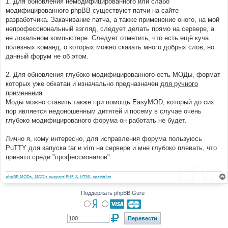
1. Для обновления немодифицированного или слабо
модифицированного phpBB существуют патчи на сайте
разработчика. Закачивание патча, а также применение оного, на мой
непрофессиональный взгляд, следует делать прямо на сервере, а
не локальном компьютере. Следует отметить, что есть ещё куча
полезных команд, о которых можно сказать много добрых слов, но
данный форум не об этом.
2. Для обновления глубоко модифицированного есть МОДы, формат
которых уже обкатан и изначально предназначен
для ручного
применения
.
Моды можно ставить также при помощь EasyMOD, который до сих
пор является недоношенным дитятей и посему в случае очень
глубоко модифицированого форума он работать не будет.
Лично я, кому интересно, для исправления форума пользуюсь
PuTTY для запуска tar и vim на сервере и мне глубоко плевать, что
принято среди "профессионалов".
phpBB MODs, MOD's support
|
PHP & HTML specialist
Поддержать phpBB Guru