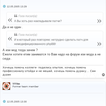
С
12.05.2005 13:29
о
о
б
Гога писал(а):
щ
е
А Вы хоть раз накладывали патчи?
н
и
Да и не один .
е
Гога писал(а):
И в который раз повторяю: нетрудно сделать патч для
немодифицированного phpBB!
А изи мод тогда зачем ?
Ежели хотите етим заниматся то Вам надо на форум изи мода а не
сюда .
Хочешь помочь коллеге- поделись опытом, хочешь помочь
профессионалу-отойди и не мешай, хочешь помочь дураку... Сам
дурак
VVVas
Former team member
С
12.05.2005 13:30
о