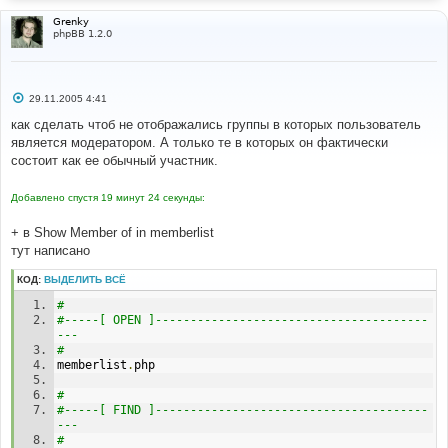
Grenky
phpBB 1.2.0
С
29.11.2005 4:41
о
о
как сделать чтоб не отображались группы в которых пользователь
б
является модератором. А только те в которых он фактически
щ
е
состоит как ее обычный участник.
н
и
е
Добавлено спустя 19 минут 24 секунды:
+ в Show Member of in memberlist
тут написано
КОД:
ВЫДЕЛИТЬ ВСЁ
# 
#-----[ OPEN ]---------------------------------------
--- 
# 
memberlist
.
php
# 
#-----[ FIND ]---------------------------------------
--- 
# 