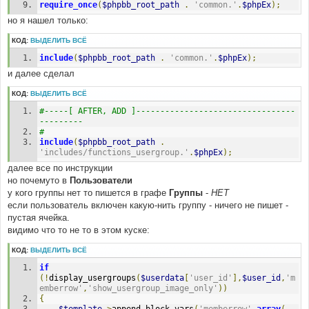
require_once
(
$phpbb_root_path
.
'common.'
.
$phpEx
);
но я нашел только:
КОД:
ВЫДЕЛИТЬ ВСЁ
include
(
$phpbb_root_path
.
'common.'
.
$phpEx
);
и далее сделал
КОД:
ВЫДЕЛИТЬ ВСЁ
#-----[ AFTER, ADD ]---------------------------------
--------- 
#
include
(
$phpbb_root_path
.
'includes/functions_usergroup.'
.
$phpEx
);
далее все по инструкции
но почемуто в
Пользователи
у кого группы нет то пишется в графе
Группы
-
НЕТ
если пользователь включен какую-нить группу - ничего не пишет -
пустая ячейка.
видимо что то не то в этом куске:
КОД:
ВЫДЕЛИТЬ ВСЁ
if
(!
display_usergroups
(
$userdata
[
'user_id'
],
$user_id
,
'm
emberrow'
,
'show_usergroup_image_only'
))
{