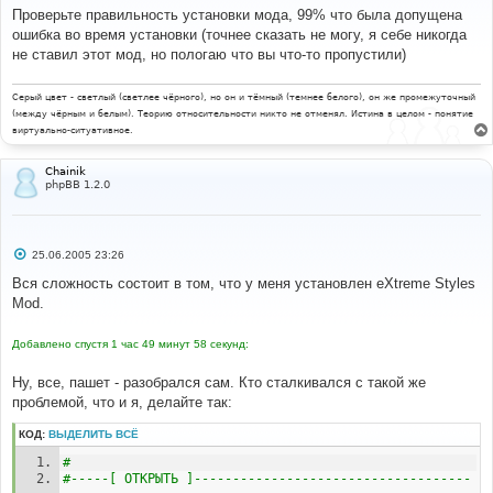
о
Проверьте правильность установки мода, 99% что была допущена
б
ошибка во время установки (точнее сказать не могу, я себе никогда
щ
е
не ставил этот мод, но пологаю что вы что-то пропустили)
н
и
е
Серый цвет - светлый (светлее чёрного), но он и тёмный (темнее белого), он же промежуточный
(между чёрным и белым). Теорию относительности никто не отменял. Истина в целом - понятие
виртуально-ситуативное.
Chainik
phpBB 1.2.0
С
25.06.2005 23:26
о
о
Вся сложность состоит в том, что у меня установлен eXtreme Styles
б
Mod.
щ
е
н
Добавлено спустя 1 час 49 минут 58 секунд:
и
е
Ну, все, пашет - разобрался сам. Кто сталкивался с такой же
проблемой, что и я, делайте так:
КОД:
ВЫДЕЛИТЬ ВСЁ
# 
#-----[ ОТКРЫТЬ ]------------------------------------