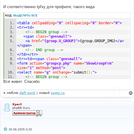
И соответственно tpl'ку для профиля, такого вида
КОД:
ВЫДЕЛИТЬ ВСЁ
<table
cellpadding
=
"0"
cellspacing
=
"0"
border
=
"0"
>
<tr><td>
<!-- BEGIN group -->
<span
class
=
"gensmall"
>
<a
href
=
"{group.U_GROUP}"
>
{group.GROUP_IMG}
</a>
</span>
<!-- END group -->
</td></tr>
<tr><td><span
class
=
"gensmall"
>
<form
action
=
"groupcp.php"
name
=
"ShowGroupFrm"
size
=
"1"
method
=
"post"
>
<select
name
=
"g"
onChange
=
"
submit
();
"
>
<!-- BEGIN group -->
Всё живет. Спасибо.
<!-- BEGIN is_hidden -->
<option
value
=
"{group.GROUP_ID}"
>
		*{group.GROUP_NAME}
</option>
я люблю
daft punk
| новый
sugoi.ru
<!-- END is_hidden -->
<!-- BEGIN is_not_hidden -->
<option
value
=
"{group.GROUP_ID}"
>
Xpert
phpBB Guru
		{group.GROUP_NAME}
</option>
<!-- END is_not_hidden -->
<!-- END group -->
</select>
<noscript>
С
30.06.2005 0:20
<input
type
=
"submit"
value
=
"{L_GO}"
о