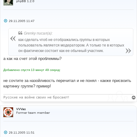
phpBB 1.2.0
С
29.11.2005 11:47
о
о
б
Grenky писал(а):
щ
е
как сделать чтоб не отображались группы в которых
н
пользователь является модератором. А только те в которых
и
е
он фактически состоит как ее обычный участник.
а как на счет этой проблеммы?
Добавлено спустя 13 минут 49 секунд:
не сочтите за назойливость перечитал и не понял - какже присвоить
картинку группе? пример!
Русские на войне своих не бросают!
VVVas
Former team member
С
29.11.2005 11:51
о