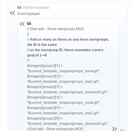
о
б
VVVas писал(а):
щ
е
В инструкции
н
и
е
// Start add - Show usergroups MOD
//
//
Add as many as these as you have usergroups,
the ID is the same
//
as the usergroup ID, these examples covers
grop id 1->6
//
$images['groups']['1'] =
"$current_template_images/groups_snow.gif";
$images['groups']['2'] =
"$current_template_images/groups_star2.gif";
$images['groups']['3'] =
"$current_template_images/groups_diamond3.gif";
$images['groups']['4'] =
"$current_template_images/groups_snow.gif";
$images['groups']['5'] =
"$current_template_images/groups_star2.gif";
$images['groups']['6'] =
"$current_template_images/groups_diamond3.gif";
// End add - Show usergroups MOD