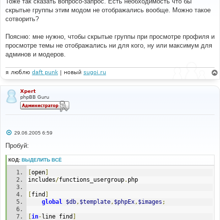
Тоже так сказать вопросо-запрос. Есть необходимость что бы
to. 
б
скрытые группы этим модом не отображались вообще. Можно такое
// We're adding a new iteration to this block with 
щ
е
the given 
сотворить?
н
// variable assignments. 
и
$str
.=
'= array_merge('
.
$str
.
',$vararray);'
;
е
Поясню: мне нужно, чтобы скрытые группы при просмотре профиля и
// Now we evaluate this assignment we've built up. 
просмотре темы не отображались ни для кого, ну или максимум для
eval
(
$str
);
админов и модеров.
}
else
{
я люблю
daft punk
| новый
sugoi.ru
// Top-level block. 
// Add a to existing block with the variable 
assignments 
Xpert
phpBB Guru
// we were given. 
$current_iteration
=
sizeof
(
$this
-
>
_tpldata
[
$blockname
.
'.'
])-
1
;
$this
->
_tpldata
[
$blockname
.
'.'
][
$current_iteration
]
=
array_merge
(
$this
->
_tpldata
[
$blockname
.
'.'
]
С
29.06.2005 6:59
[
$current_iteration
],
$vararray
);
о
}
о
Пробуй:
б
щ
return
true
;
КОД:
ВЫДЕЛИТЬ ВСЁ
е
}
н
[
open
]
и
е
includes
/
functions_usergroup
.
php
/** 
* Flush a root level block, so it becomes empty. 
[
find
]
*/
global
$db
,
$template
,
$phpEx
,
$images
;
function
 flush_block_vars
(
$blockname
)
{
[
in
-
line find
]
// Top-level block. 