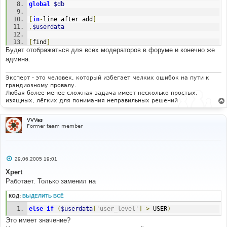
global
$db
// flush a existing block we were given. 
$current_iteration
=
sizeof
(
$this
-
[
in
-
line after add
]
>
_tpldata
[
$blockname
.
'.'
])-
1
;
,
$userdata
unset
(
$this
->
_tpldata
[
$blockname
.
'.'
]);
return
true
;
[
find
]
}
Будет отображаться для всех модераторов в форуме и конечно же
if
(
$group
[
'group_type'
]!=
GROUP_HIDDEN
)
// End add - Show usergroups MOD
{
админа.
$template
-
>
assign_block_vars
(
'group.is_not_hidden'
,
array
());
Эксперт - это человек, который избегает мелких ошибок на пути к
}
else
грандиозному провалу.
Любая более-менее сложная задача имеет несколько простых,
[
in
-
line find
]
изящных, лёгких для понимания неправильных решений
else
[
in
-
line replace 
with
]
VVVas
elseif
(
$userdata
[
'user_level'
]
>
 USER
)
Former team member
С
29.06.2005 19:01
о
о
Xpert
б
Работает. Только заменил на
щ
е
н
КОД:
ВЫДЕЛИТЬ ВСЁ
и
е
else
if
(
$userdata
[
'user_level'
]
>
 USER
)
Это имеет значение?