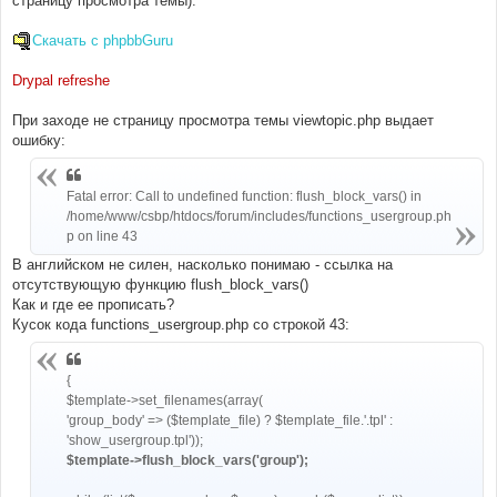
страницу просмотра темы).
н
и
е
Скачать с phpbbGuru
Drypal refreshe
При заходе не страницу просмотра темы viewtopic.php выдает
ошибку:
Fatal error: Call to undefined function: flush_block_vars() in
/home/www/csbp/htdocs/forum/includes/functions_usergroup.ph
p on line 43
В английском не силен, насколько понимаю - ссылка на
отсутствующую функцию flush_block_vars()
Как и где ее прописать?
Кусок кода functions_usergroup.php со строкой 43:
{
$template->set_filenames(array(
'group_body' => ($template_file) ? $template_file.'.tpl' :
'show_usergroup.tpl'));
$template->flush_block_vars('group');