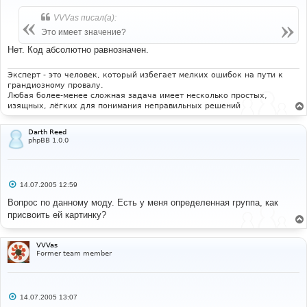
class
=
"liteoption"
/>
о
</noscript>
б
VVVas писал(а):
щ
</form>
е
Это имеет значение?
</span></td></tr>
н
и
Нет. Код абсолютно равнозначен.
</table>
е
Эксперт - это человек, который избегает мелких ошибок на пути к
грандиозному провалу.
Любая более-менее сложная задача имеет несколько простых,
изящных, лёгких для понимания неправильных решений
Darth Reed
phpBB 1.0.0
С
14.07.2005 12:59
о
о
Вопрос по данному моду. Есть у меня определенная группа, как
б
присвоить ей картинку?
щ
е
н
и
VVVas
е
Former team member
С
14.07.2005 13:07
о