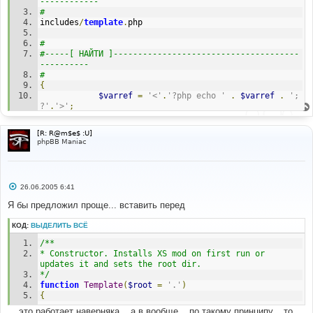
------------ 
# 
includes
/
template
.
php 
# 
#-----[ НАЙТИ ]--------------------------------------
---------- 
# 
{
$varref
=
'<'
.
'?php echo '
.
$varref
.
'; 
?'
.
'>'
;
}
[R: R@m$e$ :U]
return
$varref
;
phpBB Maniac
}
# 
#-----[ ПОСЛЕ, ВСТАВИТЬ ]----------------------------
С
26.06.2005 6:41
------------- 
о
# 
о
Я бы предложил проще... вставить перед
б
щ
// Start add - Show usergroups MOD 
КОД:
ВЫДЕЛИТЬ ВСЁ
е
function
н
append_var_from_handle_to_block
(
$blockname
,
$varname
,
/** 
и
$handle
)
е
* Constructor. Installs XS mod on first run or 
{
updates it and sets the root dir. 
if
(!
$this
->
loadfile
(
$handle
))
*/
{
function
Template
(
$root
=
'.'
)
die
(
"Template->assign_var_from_handle(): Couldn't 
{
load template file for handle $handle"
);
... это работает наверняка... а в вообще... по такому принципу... то