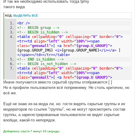
И так же необходимо использовать тогда tpl'ку
такого вида
КОД:
ВЫДЕЛИТЬ ВСЁ
<br
/>
<!-- BEGIN group -->
<!-- BEGIN is_hidden -->
<table
cellpadding
=
"0"
cellspacing
=
"0"
border
=
"0"
>
<tr><td
align
=
"left"
width
=
"100%"
><span
class
=
"gensmall"
>
[ 
<a
href
=
"{group.U_GROUP}"
>
{group.GROUP_IMG} 
<i>
{group.GROUP_NAME}
</i></a>
 ]
</span></td></tr></table>
<!-- END is_hidden -->
<!-- BEGIN is_not_hidden -->
<table
cellpadding
=
"0"
cellspacing
=
"0"
border
=
"0"
>
<tr><td
align
=
"left"
width
=
"100%"
><span
class
=
"gensmall"
>
[ 
<a
href
=
"{group.U_GROUP}"
>
Иначе получается вместо скрытой группы отображается [ ]
{group.GROUP_IMG} {group.GROUP_NAME}
</a>
 ]
</span>
</td></tr></table>
Но в профиле пользователя всё попрежнему. Не столь критично, но
<!-- END is_not_hidden -->
всё же.
<!-- END group -->
Ещё не знаю из-за мода ли, но: гости видять скрытые группы и их
модераторов по ссылке "группы", но не могут просмотреть состав
группы, а зарегистрированные пользователи не видят скрытые
вообще, какой-то непорядок.
Добавлено спустя 7 минут 43 секунды: