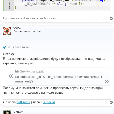
$template
->
append_block_vars
(
'memberrow'
,
array
(
'L_NO_USERGROUPS'
=>
$lang
[
'None'
]));
}
Русские на войне своих не бросают!
VVVas
Former team member
С
29.11.2005 10:48
о
о
Grenky
б
Я так понимею в мемберлисте будут отображаться не надписи, а
щ
е
картинки, потому что
н
и
Grenky писал(а):
е
$userdata['user_id'],$user_id,'memberrow','
show_usergroup_i
mage_only
')
Посему мне кажется вам нужно прописать картинки для каждой
группы, как это сделать написал выше.
я люблю
daft punk
| новый
sugoi.ru
Grenky