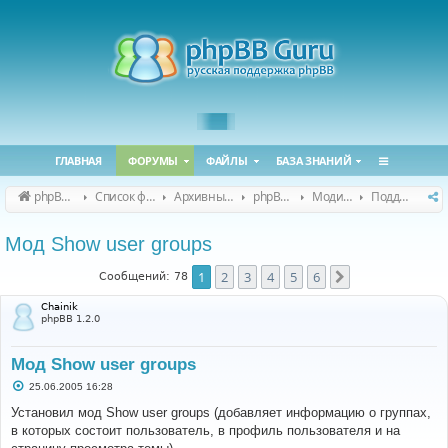
ГЛАВНАЯ
ФОРУМЫ
ФАЙЛЫ
БАЗА ЗНАНИЙ
phpBB Guru
Список форумов
Архивные форумы
phpBB 2.0.x (архив)
Модификация phpBB 2.0.x
Поддержка модов для phpBB 2.0.x
Мод Show user groups
1
2
3
4
5
6
След.
Сообщений: 78
Chainik
phpBB 1.2.0
Мод Show user groups
С
25.06.2005 16:28
о
о
Установил мод Show user groups (добавляет информацию о группах,
б
в которых состоит пользователь, в профиль пользователя и на
щ
е