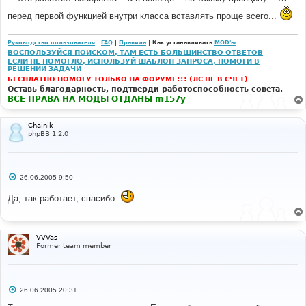
}
// Compile it, with the "no echo statements" option 
перед первой функцией внутри класса вставлять проще всего...
on. 
$_str
=
""
;
Руководство пользователя
|
FAQ
|
Правила
| Как устанавливать
MOD'ы
$code
=
$this
->
compile
(
$this
-
ВОСПОЛЬЗУЙСЯ ПОИСКОМ, ТАМ ЕСТЬ БОЛЬШИНСТВО ОТВЕТОВ
>
uncompiled_code
[
$handle
],
true
,
'_str'
);
ЕСЛИ НЕ ПОМОГЛО, ИСПОЛЬЗУЙ ШАБЛОН ЗАПРОСА, ПОМОГИ В
// evaluate the variable assignment. 
РЕШЕНИИ ЗАДАЧИ
eval
(
$code
);
БЕСПЛАТНО ПОМОГУ ТОЛЬКО НА ФОРУМЕ!!! (ЛС НЕ В СЧЕТ)
// assign the value of the generated variable to the 
Оставь благодарность, подтверди работоспособность совета.
given varname. 
ВСЕ ПРАВА НА МОДЫ ОТДАНЫ m157y
$this
->
append_block_vars
(
$blockname
,
array
(
$varname
=>
$_str
));
return
true
;
Chainik
phpBB 1.2.0
}
function
 append_block_vars
(
$blockname
,
$vararray
)
{
С
if
(
strstr
(
$blockname
,
'.'
))
26.06.2005 9:50
о
{
о
// Nested block. 
Да, так работает, спасибо.
б
$blocks
=
explode
(
'.'
,
$blockname
);
щ
е
$blockcount
=
sizeof
(
$blocks
)
-
1
;
н
$str
=
'$this->_tpldata'
;
и
VVVas
for
(
$i
=
0
;
$i
<=
$blockcount
;
$i
++)
е
Former team member
{
$str
.=
'[\''
.
$blocks
[
$i
]
.
'.\']'
;
eval
(
'$lastiteration = sizeof('
.
$str
.
') - 1;'
);
$str
.=
'['
.
$lastiteration
.
']'
;
С
}
26.06.2005 20:31
о
// Now we add the block that we're actually assigning 
о