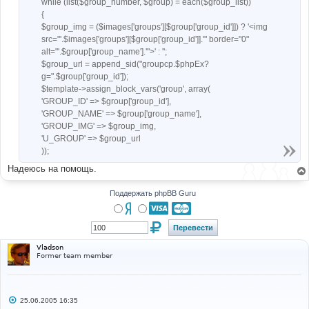
while (list($group_number, $group) = each($group_list))
{
$group_img = ($images['groups'][$group['group_id']]) ? '<img
src="'.$images['groups'][$group['group_id']].'" border="0"
alt="'.$group['group_name'].'">' : '';
$group_url = append_sid("groupcp.$phpEx?
g=".$group['group_id']);
$template->assign_block_vars('group', array(
'GROUP_ID' => $group['group_id'],
'GROUP_NAME' => $group['group_name'],
'GROUP_IMG' => $group_img,
'U_GROUP' => $group_url
));
Надеюсь на помощь.
Поддержать phpBB Guru
Vladson
Former team member
С
25.06.2005 16:35
о