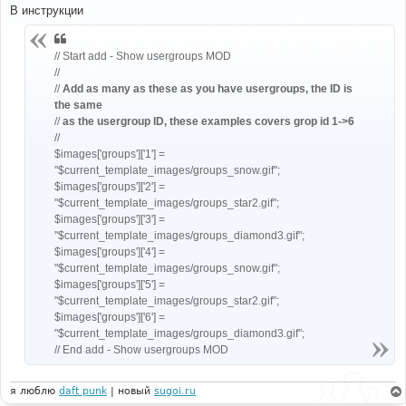
о
В инструкции
б
щ
е
н
// Start add - Show usergroups MOD
и
//
е
//
Add as many as these as you have usergroups, the ID is
the same
//
as the usergroup ID, these examples covers grop id 1->6
//
$images['groups']['1'] =
"$current_template_images/groups_snow.gif";
$images['groups']['2'] =
"$current_template_images/groups_star2.gif";
$images['groups']['3'] =
"$current_template_images/groups_diamond3.gif";
$images['groups']['4'] =
"$current_template_images/groups_snow.gif";
$images['groups']['5'] =
"$current_template_images/groups_star2.gif";
$images['groups']['6'] =
"$current_template_images/groups_diamond3.gif";
// End add - Show usergroups MOD
я люблю
daft punk
| новый
sugoi.ru