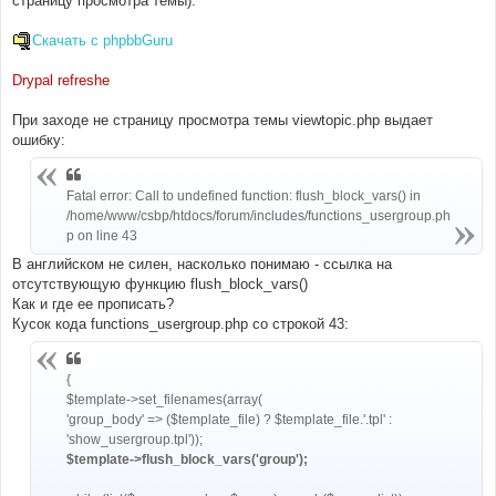
страницу просмотра темы).
н
и
е
Скачать с phpbbGuru
Drypal refreshe
При заходе не страницу просмотра темы viewtopic.php выдает
ошибку:
Fatal error: Call to undefined function: flush_block_vars() in
/home/www/csbp/htdocs/forum/includes/functions_usergroup.ph
p on line 43
В английском не силен, насколько понимаю - ссылка на
отсутствующую функцию flush_block_vars()
Как и где ее прописать?
Кусок кода functions_usergroup.php со строкой 43:
{
$template->set_filenames(array(
'group_body' => ($template_file) ? $template_file.'.tpl' :
'show_usergroup.tpl'));
$template->flush_block_vars('group');