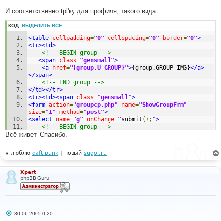
И соответственно tpl'ку для профиля, такого вида
КОД:
ВЫДЕЛИТЬ ВСЁ
<table
cellpadding
=
"0"
cellspacing
=
"0"
border
=
"0"
>
<tr><td>
<!-- BEGIN group -->
<span
class
=
"gensmall"
>
<a
href
=
"{group.U_GROUP}"
>
{group.GROUP_IMG}
</a>
</span>
<!-- END group -->
</td></tr>
<tr><td><span
class
=
"gensmall"
>
<form
action
=
"groupcp.php"
name
=
"ShowGroupFrm"
size
=
"1"
method
=
"post"
>
<select
name
=
"g"
onChange
=
"
submit
();
"
>
<!-- BEGIN group -->
Всё живет. Спасибо.
<!-- BEGIN is_hidden -->
<option
value
=
"{group.GROUP_ID}"
>
		*{group.GROUP_NAME}
</option>
я люблю
daft punk
| новый
sugoi.ru
<!-- END is_hidden -->
<!-- BEGIN is_not_hidden -->
<option
value
=
"{group.GROUP_ID}"
>
Xpert
phpBB Guru
		{group.GROUP_NAME}
</option>
<!-- END is_not_hidden -->
<!-- END group -->
</select>
<noscript>
С
30.06.2005 0:20
<input
type
=
"submit"
value
=
"{L_GO}"
о