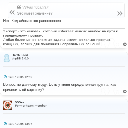
class
=
"liteoption"
/>
о
</noscript>
б
VVVas писал(а):
щ
</form>
е
Это имеет значение?
</span></td></tr>
н
и
Нет. Код абсолютно равнозначен.
</table>
е
Эксперт - это человек, который избегает мелких ошибок на пути к
грандиозному провалу.
Любая более-менее сложная задача имеет несколько простых,
изящных, лёгких для понимания неправильных решений
Darth Reed
phpBB 1.0.0
С
14.07.2005 12:59
о
о
Вопрос по данному моду. Есть у меня определенная группа, как
б
присвоить ей картинку?
щ
е
н
и
VVVas
е
Former team member
С
14.07.2005 13:07
о