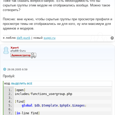
Тоже так сказать вопросо-запрос. Есть необходимость что бы
to. 
б
скрытые группы этим модом не отображались вообще. Можно такое
// We're adding a new iteration to this block with 
щ
е
the given 
сотворить?
н
// variable assignments. 
и
$str
.=
'= array_merge('
.
$str
.
',$vararray);'
;
е
Поясню: мне нужно, чтобы скрытые группы при просмотре профиля и
// Now we evaluate this assignment we've built up. 
просмотре темы не отображались ни для кого, ну или максимум для
eval
(
$str
);
админов и модеров.
}
else
{
я люблю
daft punk
| новый
sugoi.ru
// Top-level block. 
// Add a to existing block with the variable 
assignments 
Xpert
phpBB Guru
// we were given. 
$current_iteration
=
sizeof
(
$this
-
>
_tpldata
[
$blockname
.
'.'
])-
1
;
$this
->
_tpldata
[
$blockname
.
'.'
][
$current_iteration
]
=
array_merge
(
$this
->
_tpldata
[
$blockname
.
'.'
]
С
29.06.2005 6:59
[
$current_iteration
],
$vararray
);
о
}
о
Пробуй:
б
щ
return
true
;
КОД:
ВЫДЕЛИТЬ ВСЁ
е
}
н
[
open
]
и
е
includes
/
functions_usergroup
.
php
/** 
* Flush a root level block, so it becomes empty. 
[
find
]
*/
global
$db
,
$template
,
$phpEx
,
$images
;
function
 flush_block_vars
(
$blockname
)
{
[
in
-
line find
]
// Top-level block. 