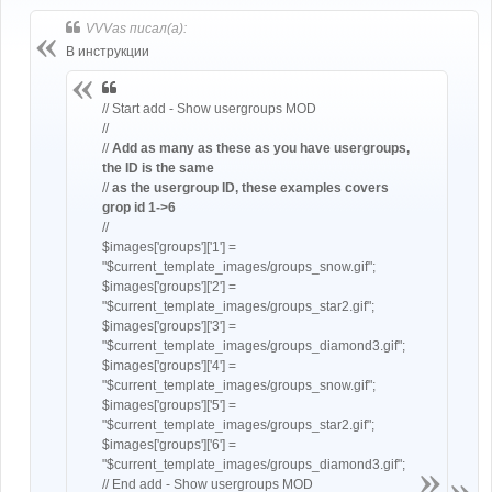
о
б
VVVas писал(а):
щ
е
В инструкции
н
и
е
// Start add - Show usergroups MOD
//
//
Add as many as these as you have usergroups,
the ID is the same
//
as the usergroup ID, these examples covers
grop id 1->6
//
$images['groups']['1'] =
"$current_template_images/groups_snow.gif";
$images['groups']['2'] =
"$current_template_images/groups_star2.gif";
$images['groups']['3'] =
"$current_template_images/groups_diamond3.gif";
$images['groups']['4'] =
"$current_template_images/groups_snow.gif";
$images['groups']['5'] =
"$current_template_images/groups_star2.gif";
$images['groups']['6'] =
"$current_template_images/groups_diamond3.gif";
// End add - Show usergroups MOD