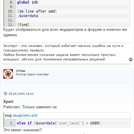
global
$db
// flush a existing block we were given. 
$current_iteration
=
sizeof
(
$this
-
[
in
-
line after add
]
>
_tpldata
[
$blockname
.
'.'
])-
1
;
,
$userdata
unset
(
$this
->
_tpldata
[
$blockname
.
'.'
]);
return
true
;
[
find
]
}
Будет отображаться для всех модераторов в форуме и конечно же
if
(
$group
[
'group_type'
]!=
GROUP_HIDDEN
)
// End add - Show usergroups MOD
{
админа.
$template
-
>
assign_block_vars
(
'group.is_not_hidden'
,
array
());
Эксперт - это человек, который избегает мелких ошибок на пути к
}
else
грандиозному провалу.
Любая более-менее сложная задача имеет несколько простых,
[
in
-
line find
]
изящных, лёгких для понимания неправильных решений
else
[
in
-
line replace 
with
]
VVVas
elseif
(
$userdata
[
'user_level'
]
>
 USER
)
Former team member
С
29.06.2005 19:01
о
о
Xpert
б
Работает. Только заменил на
щ
е
н
КОД:
ВЫДЕЛИТЬ ВСЁ
и
е
else
if
(
$userdata
[
'user_level'
]
>
 USER
)
Это имеет значение?