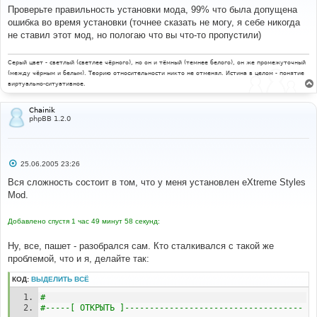
о
Проверьте правильность установки мода, 99% что была допущена
б
ошибка во время установки (точнее сказать не могу, я себе никогда
щ
е
не ставил этот мод, но пологаю что вы что-то пропустили)
н
и
е
Серый цвет - светлый (светлее чёрного), но он и тёмный (темнее белого), он же промежуточный
(между чёрным и белым). Теорию относительности никто не отменял. Истина в целом - понятие
виртуально-ситуативное.
Chainik
phpBB 1.2.0
С
25.06.2005 23:26
о
о
Вся сложность состоит в том, что у меня установлен eXtreme Styles
б
Mod.
щ
е
н
Добавлено спустя 1 час 49 минут 58 секунд:
и
е
Ну, все, пашет - разобрался сам. Кто сталкивался с такой же
проблемой, что и я, делайте так:
КОД:
ВЫДЕЛИТЬ ВСЁ
# 
#-----[ ОТКРЫТЬ ]------------------------------------