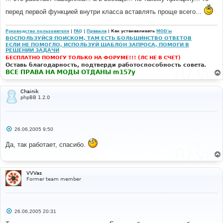
}
// Compile it, with the "no echo statements" option 
перед первой функцией внутри класса вставлять проще всего...
on. 
$_str
=
""
;
Руководство пользователя
|
FAQ
|
Правила
| Как устанавливать
MOD'ы
$code
=
$this
->
compile
(
$this
-
ВОСПОЛЬЗУЙСЯ ПОИСКОМ, ТАМ ЕСТЬ БОЛЬШИНСТВО ОТВЕТОВ
>
uncompiled_code
[
$handle
],
true
,
'_str'
);
ЕСЛИ НЕ ПОМОГЛО, ИСПОЛЬЗУЙ ШАБЛОН ЗАПРОСА, ПОМОГИ В
// evaluate the variable assignment. 
РЕШЕНИИ ЗАДАЧИ
eval
(
$code
);
БЕСПЛАТНО ПОМОГУ ТОЛЬКО НА ФОРУМЕ!!! (ЛС НЕ В СЧЕТ)
// assign the value of the generated variable to the 
Оставь благодарность, подтверди работоспособность совета.
given varname. 
ВСЕ ПРАВА НА МОДЫ ОТДАНЫ m157y
$this
->
append_block_vars
(
$blockname
,
array
(
$varname
=>
$_str
));
return
true
;
Chainik
phpBB 1.2.0
}
function
 append_block_vars
(
$blockname
,
$vararray
)
{
С
if
(
strstr
(
$blockname
,
'.'
))
26.06.2005 9:50
о
{
о
// Nested block. 
Да, так работает, спасибо.
б
$blocks
=
explode
(
'.'
,
$blockname
);
щ
е
$blockcount
=
sizeof
(
$blocks
)
-
1
;
н
$str
=
'$this->_tpldata'
;
и
VVVas
for
(
$i
=
0
;
$i
<=
$blockcount
;
$i
++)
е
Former team member
{
$str
.=
'[\''
.
$blocks
[
$i
]
.
'.\']'
;
eval
(
'$lastiteration = sizeof('
.
$str
.
') - 1;'
);
$str
.=
'['
.
$lastiteration
.
']'
;
С
}
26.06.2005 20:31
о
// Now we add the block that we're actually assigning 
о