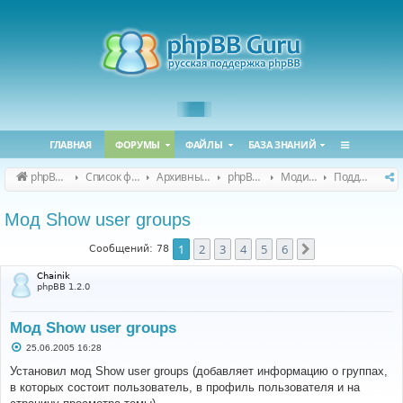
ГЛАВНАЯ
ФОРУМЫ
ФАЙЛЫ
БАЗА ЗНАНИЙ
phpBB Guru
Список форумов
Архивные форумы
phpBB 2.0.x (архив)
Модификация phpBB 2.0.x
Поддержка модов для phpBB 2.0.x
Мод Show user groups
1
2
3
4
5
6
След.
Сообщений: 78
Chainik
phpBB 1.2.0
Мод Show user groups
С
25.06.2005 16:28
о
о
Установил мод Show user groups (добавляет информацию о группах,
б
в которых состоит пользователь, в профиль пользователя и на
щ
е