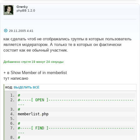
Grenky
phpBB 1.2.0
С
29.11.2005 4:41
о
о
как сделать чтоб не отображались группы в которых пользователь
б
является модератором. А только те в которых он фактически
щ
е
состоит как ее обычный участник.
н
и
е
Добавлено спустя 19 минут 24 секунды:
+ в Show Member of in memberlist
тут написано
КОД:
ВЫДЕЛИТЬ ВСЁ
# 
#-----[ OPEN ]---------------------------------------
--- 
# 
memberlist
.
php
# 
#-----[ FIND ]---------------------------------------
--- 
# 