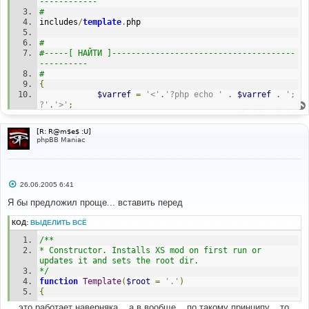
------------ 
# 
includes
/
template
.
php 
# 
#-----[ НАЙТИ ]--------------------------------------
---------- 
# 
{
$varref
=
'<'
.
'?php echo '
.
$varref
.
'; 
?'
.
'>'
;
}
[R: R@m$e$ :U]
return
$varref
;
phpBB Maniac
}
# 
#-----[ ПОСЛЕ, ВСТАВИТЬ ]----------------------------
С
26.06.2005 6:41
------------- 
о
# 
о
Я бы предложил проще... вставить перед
б
щ
// Start add - Show usergroups MOD 
КОД:
ВЫДЕЛИТЬ ВСЁ
е
function
н
append_var_from_handle_to_block
(
$blockname
,
$varname
,
/** 
и
$handle
)
е
* Constructor. Installs XS mod on first run or 
{
updates it and sets the root dir. 
if
(!
$this
->
loadfile
(
$handle
))
*/
{
function
Template
(
$root
=
'.'
)
die
(
"Template->assign_var_from_handle(): Couldn't 
{
load template file for handle $handle"
);
... это работает наверняка... а в вообще... по такому принципу... то