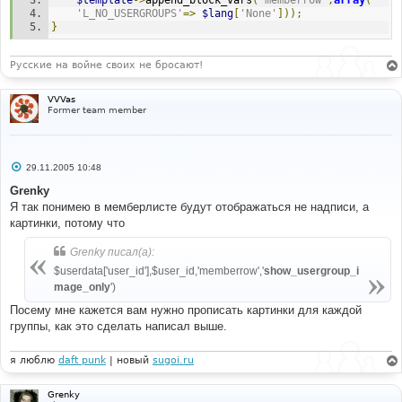
$template
->
append_block_vars
(
'memberrow'
,
array
(
'L_NO_USERGROUPS'
=>
$lang
[
'None'
]));
}
Русские на войне своих не бросают!
VVVas
Former team member
С
29.11.2005 10:48
о
о
Grenky
б
Я так понимею в мемберлисте будут отображаться не надписи, а
щ
е
картинки, потому что
н
и
Grenky писал(а):
е
$userdata['user_id'],$user_id,'memberrow','
show_usergroup_i
mage_only
')
Посему мне кажется вам нужно прописать картинки для каждой
группы, как это сделать написал выше.
я люблю
daft punk
| новый
sugoi.ru
Grenky