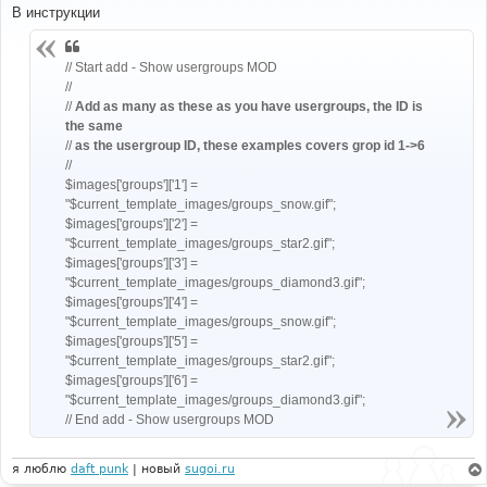
о
В инструкции
б
щ
е
н
// Start add - Show usergroups MOD
и
//
е
//
Add as many as these as you have usergroups, the ID is
the same
//
as the usergroup ID, these examples covers grop id 1->6
//
$images['groups']['1'] =
"$current_template_images/groups_snow.gif";
$images['groups']['2'] =
"$current_template_images/groups_star2.gif";
$images['groups']['3'] =
"$current_template_images/groups_diamond3.gif";
$images['groups']['4'] =
"$current_template_images/groups_snow.gif";
$images['groups']['5'] =
"$current_template_images/groups_star2.gif";
$images['groups']['6'] =
"$current_template_images/groups_diamond3.gif";
// End add - Show usergroups MOD
я люблю
daft punk
| новый
sugoi.ru