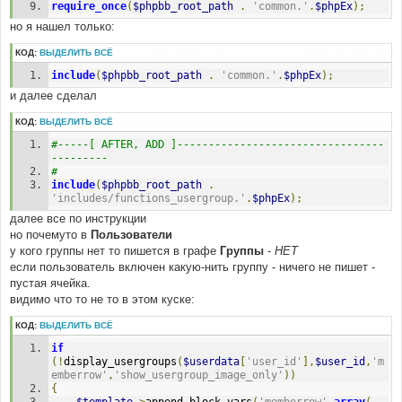
require_once
(
$phpbb_root_path
.
'common.'
.
$phpEx
);
но я нашел только:
КОД:
ВЫДЕЛИТЬ ВСЁ
include
(
$phpbb_root_path
.
'common.'
.
$phpEx
);
и далее сделал
КОД:
ВЫДЕЛИТЬ ВСЁ
#-----[ AFTER, ADD ]---------------------------------
--------- 
#
include
(
$phpbb_root_path
.
'includes/functions_usergroup.'
.
$phpEx
);
далее все по инструкции
но почемуто в
Пользователи
у кого группы нет то пишется в графе
Группы
-
НЕТ
если пользователь включен какую-нить группу - ничего не пишет -
пустая ячейка.
видимо что то не то в этом куске:
КОД:
ВЫДЕЛИТЬ ВСЁ
if
(!
display_usergroups
(
$userdata
[
'user_id'
],
$user_id
,
'm
emberrow'
,
'show_usergroup_image_only'
))
{