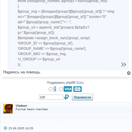
while (list($group_number, $group) = each($group_list))
{
$group_img = ($images['groups'][$group['group_id']]) ? '<img
src="'.$images['groups'][$group['group_id']].'" border="0"
alt="'.$group['group_name'].'">' : '';
$group_url = append_sid("groupcp.$phpEx?
g=".$group['group_id']);
$template->assign_block_vars('group', array(
'GROUP_ID' => $group['group_id'],
'GROUP_NAME' => $group['group_name'],
'GROUP_IMG' => $group_img,
'U_GROUP' => $group_url
));
Надеюсь на помощь.
Поддержать phpBB Guru
Vladson
Former team member
С
25.06.2005 16:35
о