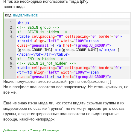
И так же необходимо использовать тогда tpl'ку
такого вида
КОД:
ВЫДЕЛИТЬ ВСЁ
<br
/>
<!-- BEGIN group -->
<!-- BEGIN is_hidden -->
<table
cellpadding
=
"0"
cellspacing
=
"0"
border
=
"0"
>
<tr><td
align
=
"left"
width
=
"100%"
><span
class
=
"gensmall"
>
[ 
<a
href
=
"{group.U_GROUP}"
>
{group.GROUP_IMG} 
<i>
{group.GROUP_NAME}
</i></a>
 ]
</span></td></tr></table>
<!-- END is_hidden -->
<!-- BEGIN is_not_hidden -->
<table
cellpadding
=
"0"
cellspacing
=
"0"
border
=
"0"
>
<tr><td
align
=
"left"
width
=
"100%"
><span
class
=
"gensmall"
>
[ 
<a
href
=
"{group.U_GROUP}"
>
Иначе получается вместо скрытой группы отображается [ ]
{group.GROUP_IMG} {group.GROUP_NAME}
</a>
 ]
</span>
</td></tr></table>
Но в профиле пользователя всё попрежнему. Не столь критично, но
<!-- END is_not_hidden -->
всё же.
<!-- END group -->
Ещё не знаю из-за мода ли, но: гости видять скрытые группы и их
модераторов по ссылке "группы", но не могут просмотреть состав
группы, а зарегистрированные пользователи не видят скрытые
вообще, какой-то непорядок.
Добавлено спустя 7 минут 43 секунды: