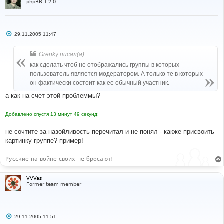
phpBB 1.2.0
С
29.11.2005 11:47
о
о
б
Grenky писал(а):
щ
е
как сделать чтоб не отображались группы в которых
н
пользователь является модератором. А только те в которых
и
е
он фактически состоит как ее обычный участник.
а как на счет этой проблеммы?
Добавлено спустя 13 минут 49 секунд:
не сочтите за назойливость перечитал и не понял - какже присвоить
картинку группе? пример!
Русские на войне своих не бросают!
VVVas
Former team member
С
29.11.2005 11:51
о