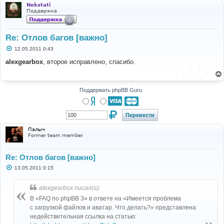
Nekstati
Поддержка
Re: Отлов багов [важно]
С
12.05.2011 0:43
о
о
alexgearbox
, второе исправлено, спасибо.
б
щ
е
н
и
Поддержать phpBB Guru
е
Палыч
Former team member
Re: Отлов багов [важно]
С
13.05.2011 0:15
о
о
б
alexgearbox писал(а):
щ
е
В «FAQ по phpBB 3» в ответе на «Имеется проблема
н
с загрузкой файлов и аватар. Что делать?» представлена
и
е
недействительная ссылка на статью: