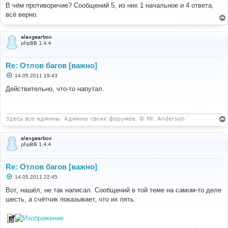
о
В чём противоречие? Сообщений 5, из них 1 начальное и 4 ответа,
б
всё верно.
щ
е
н
и
alexgearbox
е
phpBB 1.4.4
Re: Отлов багов [важно]
С
14.05.2011 19:43
о
о
Действительно, что-то напутал.
б
щ
е
н
и
Здесь все админы. Админы своих форумов. © Mr. Anderson
е
alexgearbox
phpBB 1.4.4
Re: Отлов багов [важно]
С
14.05.2011 22:45
о
о
Вот, нашёл, не так написал. Сообщений в той теме на самом-то деле
б
шесть, а счётчик показывает, что их пять.
щ
е
н
и
е