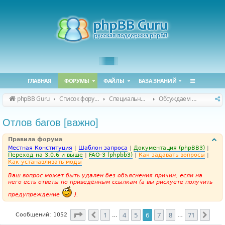
ГЛАВНАЯ
ФОРУМЫ
ФАЙЛЫ
БАЗА ЗНАНИЙ
phpBB Guru
Список форумов
Специальные форумы
Обсуждаем сайт и конференцию
Отлов багов [важно]
Правила форума
Местная Конституция
|
Шаблон запроса
|
Документация (phpBB3)
|
Переход на 3.0.6 и выше
|
FAQ-3 (phpbb3)
|
Как задавать вопросы
|
Как устанавливать моды
Ваш вопрос может быть удален без объяснения причин, если на
него есть ответы по приведённым ссылкам (а вы рискуете получить
предупреждение
).
Страница
6
из
71
1
4
5
6
7
8
71
Пред.
След
Сообщений: 1052
…
…