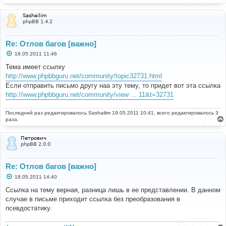
Sashailim
phpBB 1.4.2
Re: Отлов багов [важно]
С
18.05.2011 11:46
о
о
Тема имеет ссылку
б
http://www.phpbbguru.net/community/topic32731.html
щ
е
Если отправить письмо другу наа эту тему, то придет вот эта ссылка
н
http://www.phpbbguru.net/community/view ... 11&t=32731
и
е
Последний раз редактировалось
Sashailim
19.05.2011 10:41, всего редактировалось 3
раза.
Петрович
phpBB 2.0.0
Re: Отлов багов [важно]
С
18.05.2011 14:40
о
о
Ссылка на тему верная, разница лишь в ее представлении. В данном
б
случае в письме приходит ссылка без преобразования в
щ
е
псевдостатику.
н
и
е