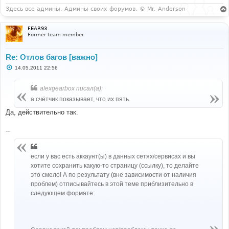
Здесь все админы. Админы своих форумов. © Mr. Anderson
FEAR93
Former team member
Re: Отлов багов [важно]
С
14.05.2011 22:56
о
о
б
alexgearbox писал(а):
щ
е
а счётчик показывает, что их пять.
н
и
Да, действительно так.
е
--
если у вас есть аккаунт(ы) в данных сетях/сервисах и вы
хотите сохранить какую-то страницу (ссылку), то делайте
это смело! А по результату (вне зависимости от наличия
проблем) отписывайтесь в этой теме приблизительно в
следующем формате: