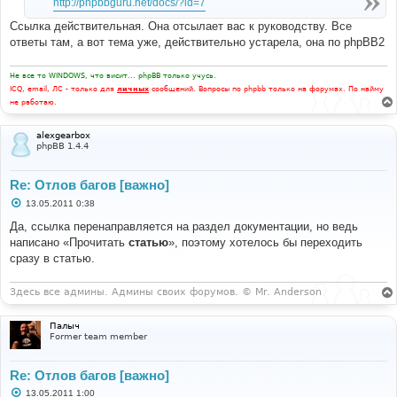
http://phpbbguru.net/docs/?id=7
Ссылка действительная. Она отсылает вас к руководству. Все
ответы там, а вот тема уже, действительно устарела, она по phpBB2
Не все то WINDOWS, что висит... phpBB только учусь.
ICQ, email, ЛС - только для
личных
сообщений. Вопросы по phpbb только на форумах. По найму
не работаю.
alexgearbox
phpBB 1.4.4
Re: Отлов багов [важно]
С
13.05.2011 0:38
о
о
Да, ссылка перенаправляется на раздел документации, но ведь
б
написано «Прочитать
статью
», поэтому хотелось бы переходить
щ
е
сразу в статью.
н
и
е
Здесь все админы. Админы своих форумов. © Mr. Anderson
Палыч
Former team member
Re: Отлов багов [важно]
С
13.05.2011 1:00