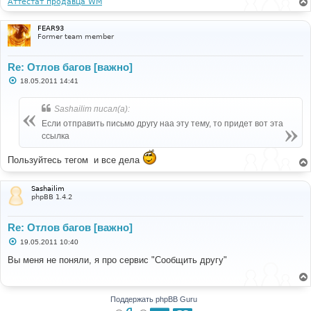
Аттестат продавца WM
FEAR93
Former team member
Re: Отлов багов [важно]
С
18.05.2011 14:41
о
о
б
Sashailim писал(а):
щ
е
Если отправить письмо другу наа эту тему, то придет вот эта
н
ссылка
и
е
Пользуйтесь тегом
и все дела
Sashailim
phpBB 1.4.2
Re: Отлов багов [важно]
С
19.05.2011 10:40
о
о
Вы меня не поняли, я про сервис "Сообщить другу"
б
щ
е
н
и
Поддержать phpBB Guru
е