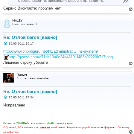
Сервис такой-то: проблем нет/проблемы такие-то.
Сервис Вконтакте: проблем нет.
MAzZY
Бывший член :)
Re: Отлов багов [важно]
С
15.05.2011 16:17
о
о
http://www.phpbbguru.net/kb/administrat ... ns-system/
б
http://gyazo.com/c71da13a6c24a48101f483a02220b717.png
щ
е
Лишнюю строку уберите
н
и
е
Палыч
Former team member
Re: Отлов багов [важно]
С
15.05.2011 17:34
о
о
Исправлено
б
щ
е
н
и
Не все то WINDOWS, что висит... phpBB только учусь.
е
ICQ, email, ЛС - только для
личных
сообщений. Вопросы по phpbb только на форумах. По найму
не работаю.