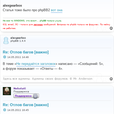
о
о
alexgearbox
б
Статья тоже было про phpBB2
вот она
щ
е
н
и
Не все то WINDOWS, что висит... phpBB только учусь.
е
ICQ, email, ЛС - только для
личных
сообщений. Вопросы по phpbb только на форумах. По найму
не работаю.
alexgearbox
phpBB 1.4.4
Re: Отлов багов [важно]
С
14.05.2011 14:46
о
о
В теме «
Не передаётся заголовок
» написано — «Сообщений: 5»,
б
а форум показывает — «Ответы — 4».
щ
е
н
и
Здесь все админы. Админы своих форумов. © Mr. Anderson
е
Nekstati
Поддержка
Re: Отлов багов [важно]
С
14.05.2011 16:45
о