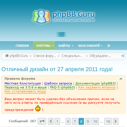
ГЛАВНАЯ
ФОРУМЫ
ФАЙЛЫ
БАЗА ЗНАНИЙ
phpBB Guru
Список форумов
Специальные форумы
Обсуждаем сайт и конференцию
Отличный дизайн от 27 апреля 2011 года!
Правила форума
Местная Конституция
|
Шаблон запроса
|
Документация (phpBB3)
|
Переход на 3.0.6 и выше
|
FAQ-3 (phpbb3)
|
Как задавать вопросы
|
Как устанавливать моды
Ваш вопрос может быть удален без объяснения причин, если на
него есть ответы по приведённым ссылкам (а вы рискуете получить
предупреждение
).
Страница
8
из
18
1
6
7
8
9
10
18
Пред.
След
Сообщений: 267
…
…