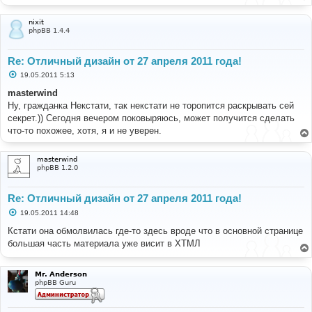
и
е
nixit
phpBB 1.4.4
Re: Отличный дизайн от 27 апреля 2011 года!
С
19.05.2011 5:13
о
о
masterwind
б
Ну, гражданка Некстати, так некстати не торопится раскрывать сей
щ
е
секрет.)) Сегодня вечером поковыряюсь, может получится сделать
н
что-то похожее, хотя, я и не уверен.
и
е
masterwind
phpBB 1.2.0
Re: Отличный дизайн от 27 апреля 2011 года!
С
19.05.2011 14:48
о
о
Кстати она обмолвилась где-то здесь вроде что в основной странице
б
большая часть материала уже висит в ХТМЛ
щ
е
н
и
Mr. Anderson
е
phpBB Guru