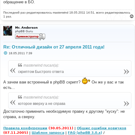
е
обращение в БО.
Последний раз редактировалось
masterwind
18.05.2011 14:51, всего редактировалось
1 раз.
Mr. Anderson
phpBB Guru
Re: Отличный дизайн от 27 апреля 2011 года!
С
18.05.2011 7:39
о
о
б
masterwind писал(а):
щ
е
скриптом Быстрого ответа
н
и
е
А зачем вам встроенный в phpBB скрипт?
Он же у вас и так
есть...
masterwind писал(а):
которое вверху а не справа
Достаточно применить необходимую правку к другому "куску": не
справа, а сверху.
Правила конференции
(30.05.2011)
|
Общие ошибки новичков
(07.11.2005)
|
Шаблон запроса
|
FAQ (phpBB 3.0.x)
/