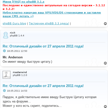
Мини [FAQ] по phpBB 3.1.x
Последние и единственно актуальные на сегодня версии - 3.1.12
и 3.2.2!
Небесплатно накачаю ваш VPS/VDS/DS стероидами и заставлю
ваши CMS летать =)
phpBB Guru blog
|
Тестируем phpBB 3.3 здесь!
|
nixit
phpBB 1.4.4
Re: Отличный дизайн от 27 апреля 2011 года!
С
18.05.2011 12:50
о
о
Mr. Anderson
б
Он имеет ввиду быструю цитату.)
щ
е
н
и
masterwind
е
phpBB 1.2.0
Re: Отличный дизайн от 27 апреля 2011 года!
С
18.05.2011 14:53
о
о
Пардон, я действительно имею ввиду Быструю Цитату которая
б
здесь на форуме...
щ
е
Может у кого есть скрипт, поделитесь...
н