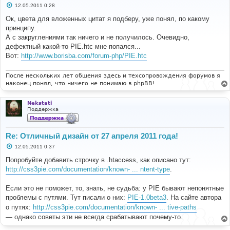
С
12.05.2011 0:28
о
о
Ок, цвета для вложенных цитат я подберу, уже понял, по какому
б
принципу.
щ
е
А с закруглениями так ничего и не получилось. Очевидно,
н
дефектный какой-то PIE.htc мне попался...
и
е
Вот:
http://www.borisba.com/forum-php/PIE.htc
После нескольких лет общения здесь и техсопровождения форумов я
наконец понял, что ничего не понимаю в phpBB!
Nekstati
Поддержка
Re: Отличный дизайн от 27 апреля 2011 года!
С
12.05.2011 0:37
о
о
Попробуйте добавить строчку в .htaccess, как описано тут:
б
http://css3pie.com/documentation/known- ... ntent-type
.
щ
е
н
Если это не поможет, то, знать, не судьба: у PIE бывают непонятные
и
е
проблемы с путями. Тут писали о них:
PIE-1.0beta3
. На сайте автора
о путях:
http://css3pie.com/documentation/known- ... tive-paths
— однако советы эти не всегда срабатывают почему-то.