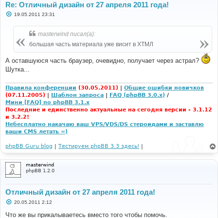
Re: Отличный дизайн от 27 апреля 2011 года!
С
19.05.2011 23:31
о
о
б
masterwind писал(а):
щ
е
большая часть материала уже висит в ХТМЛ
н
и
А оставшуюся часть браузер, очевидно, получает через астрал?
е
Шутка...
Правила конференции
(30.05.2011)
|
Общие ошибки новичков
(07.11.2005)
|
Шаблон запроса
|
FAQ (phpBB 3.0.x)
/
Мини [FAQ] по phpBB 3.1.x
Последние и единственно актуальные на сегодня версии - 3.1.12
и 3.2.2!
Небесплатно накачаю ваш VPS/VDS/DS стероидами и заставлю
ваши CMS летать =)
phpBB Guru blog
|
Тестируем phpBB 3.3 здесь!
|
masterwind
phpBB 1.2.0
Отличный дизайн от 27 апреля 2011 года!
С
20.05.2011 2:12
о
о
Что же вы прикалываетесь вместо того чтобы помочь.