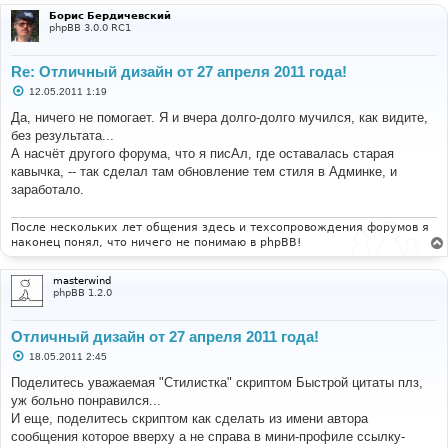
Борис Бердичевский
phpBB 3.0.0 RC1
Re: Отличный дизайн от 27 апреля 2011 года!
С
12.05.2011 1:19
о
о
Да, ничего не помогает. Я и вчера долго-долго мучился, как видите,
б
без результата...
щ
е
А насчёт другого форума, что я писАл, где оставалась старая
н
кавычка, -- так сделал там обновление тем стиля в Админке, и
и
е
заработало.
После нескольких лет общения здесь и техсопровождения форумов я
наконец понял, что ничего не понимаю в phpBB!
masterwind
phpBB 1.2.0
Отличный дизайн от 27 апреля 2011 года!
С
18.05.2011 2:45
о
о
Поделитесь уважаемая "Стилистка" скриптом Быстрой цитаты плз,
б
уж больно понравился...
щ
е
И еще, поделитесь скриптом как сделать из имени автора
н
сообщения которое вверху а не справа в мини-профиле ссылку-
и