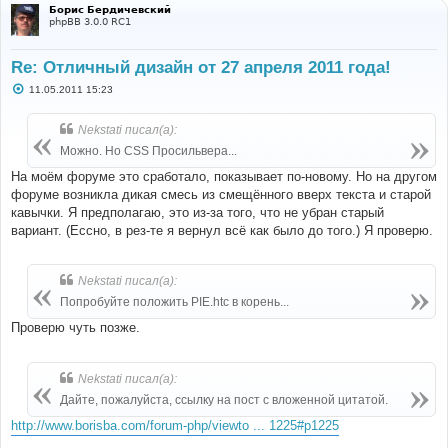
Борис Бердичевский
phpBB 3.0.0 RC1
Re: Отличный дизайн от 27 апреля 2011 года!
С
11.05.2011 15:23
о
о
б
Nekstati писал(а):
щ
е
Можно. Но CSS Просильвера...
н
и
На моём форуме это сработало, показывает по-новому. Но на другом
е
форуме возникла дикая смесь из смещённого вверх текста и старой
кавычки. Я предполагаю, это из-за того, что не убран старый
вариант. (Ессно, в рез-те я вернул всё как было до того.) Я проверю.
Nekstati писал(а):
Попробуйте положить PIE.htc в корень...
Проверю чуть позже.
Nekstati писал(а):
Дайте, пожалуйста, ссылку на пост с вложенной цитатой.
http://www.borisba.com/forum-php/viewto ... 1225#p1225