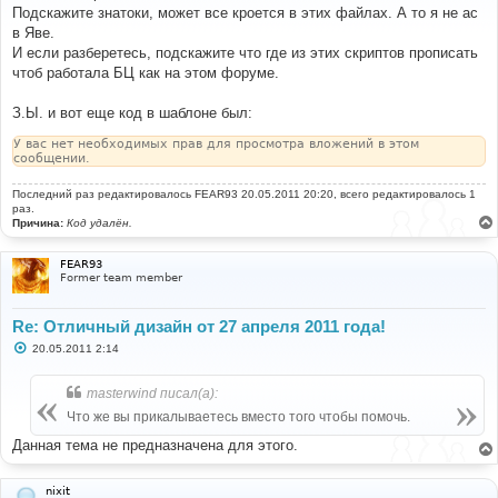
б
Подскажите знатоки, может все кроется в этих файлах. А то я не ас
щ
е
в Яве.
н
И если разберетесь, подскажите что где из этих скриптов прописать
и
е
чтоб работала БЦ как на этом форуме.
З.Ы. и вот еще код в шаблоне был:
У вас нет необходимых прав для просмотра вложений в этом
сообщении.
Последний раз редактировалось
FEAR93
20.05.2011 20:20, всего редактировалось 1
раз.
Причина:
Код удалён.
FEAR93
Former team member
Re: Отличный дизайн от 27 апреля 2011 года!
С
20.05.2011 2:14
о
о
б
masterwind писал(а):
щ
е
Что же вы прикалываетесь вместо того чтобы помочь.
н
и
Данная тема не предназначена для этого.
е
nixit