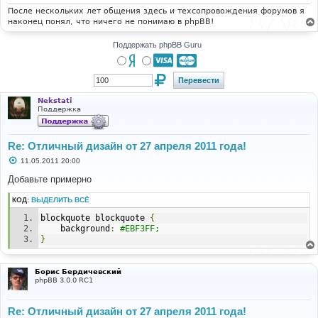
После нескольких лет общения здесь и техсопровождения форумов я
наконец понял, что ничего не понимаю в phpBB!
Поддержать phpBB Guru
Nekstati
Поддержка
Re: Отличный дизайн от 27 апреля 2011 года!
С
11.05.2011 20:00
о
о
Добавьте примерно
б
щ
КОД:
ВЫДЕЛИТЬ ВСЁ
е
н
blockquote blockquote 
{
и
е
    background
:
#EBF3FF;
}
Борис Бердичевский
phpBB 3.0.0 RC1
Re: Отличный дизайн от 27 апреля 2011 года!