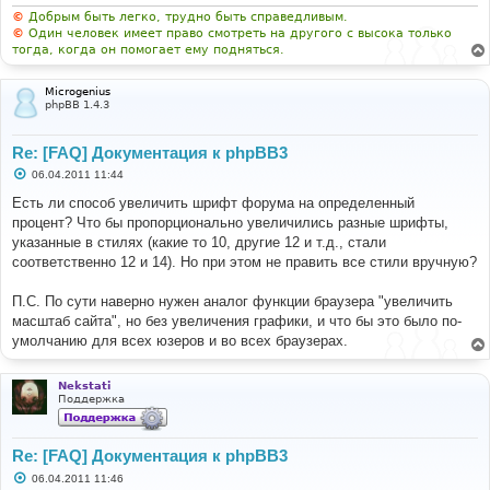
н
и
©
Добрым быть легко, трудно быть справедливым.
е
©
Один человек имеет право смотреть на другого с высока только
тогда, когда он помогает ему подняться.
Microgenius
phpBB 1.4.3
Re: [FAQ] Документация к phpBB3
С
06.04.2011 11:44
о
о
Есть ли способ увеличить шрифт форума на определенный
б
процент? Что бы пропорционально увеличились разные шрифты,
щ
е
указанные в стилях (какие то 10, другие 12 и т.д., стали
н
соответственно 12 и 14). Но при этом не править все стили вручную?
и
е
П.С. По сути наверно нужен аналог функции браузера "увеличить
масштаб сайта", но без увеличения графики, и что бы это было по-
умолчанию для всех юзеров и во всех браузерах.
Nekstati
Поддержка
Re: [FAQ] Документация к phpBB3
С
06.04.2011 11:46
о