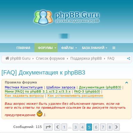
ГЛАВНАЯ
ФОРУМЫ
ФАЙЛЫ
БАЗА ЗНАНИЙ
phpBB Guru
Список форумов
Поддержка phpBB
FAQ
[FAQ] Документация к phpBB3
Правила форума
Местная Конституция
|
Шаблон запроса
|
Документация (phpBB3)
|
Мини [FAQ] по phpBB 3.1.x/3.2.x/3.3.x
|
FAQ-3 (phpbb3)
|
Как задавать вопросы
|
Как устанавливать расширения
Ваш вопрос может быть удален без объяснения причин, если на
него есть ответы по приведённым ссылкам (а вы рискуете получить
предупреждение
).
Страница
5
из
8
1
3
4
5
6
7
8
Пред.
След.
Сообщений: 115
…