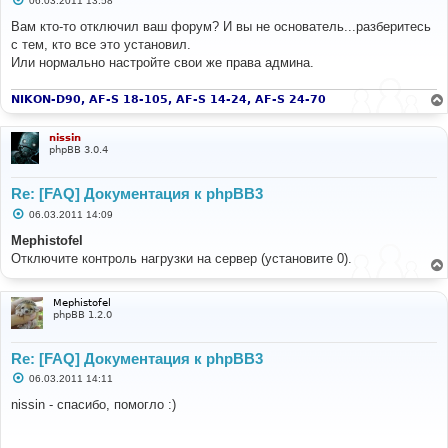
06.03.2011 13:58
о
о
Вам кто-то отключил ваш форум? И вы не основатель...разберитесь
б
с тем, кто все это установил.
щ
е
Или нормально настройте свои же права админа.
н
и
е
NIKON-D90, AF-S 18-105, AF-S 14-24, AF-S 24-70
nissin
phpBB 3.0.4
Re: [FAQ] Документация к phpBB3
С
06.03.2011 14:09
о
о
Mephistofel
б
Отключите контроль нагрузки на сервер (установите 0).
щ
е
н
и
Mephistofel
е
phpBB 1.2.0
Re: [FAQ] Документация к phpBB3
С
06.03.2011 14:11
о
о
nissin - спасибо, помогло :)
б
щ
е