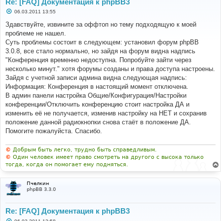
Re: [FAQ] Документация к phpBB3
С
06.03.2011 13:55
о
о
Здавствуйте, извините за оффтоп но тему подходящую к моей
б
проблеме не нашел.
щ
е
Суть проблемы состоит в следующем: установил форум phpBB
н
3.0.8, все стало нормально, но зайдя на форум видна надпись
и
е
"Конференция временно недоступна. Попробуйте зайти через
несколько минут." хотя форумы созданы и права доступа настроены.
Зайдя с учетной записи админа видна следующая надпись:
Информация: Конференция в настоящий момент отключена.
В админ панели настройка Общие/Конфигурация/Настройки
конференции/Отключить конференцию стоит настройка ДА и
изменить её не получается, изменив настройку на НЕТ и сохранив
положение данной радиокнопки снова стаёт в положение ДА.
Помогите пожалуйста. Спасибо.
©
Добрым быть легко, трудно быть справедливым.
©
Один человек имеет право смотреть на другого с высока только
тогда, когда он помогает ему подняться.
Пчелкин
phpBB 3.3.0
Re: [FAQ] Документация к phpBB3
С