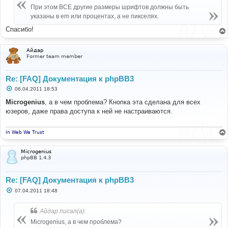
При этом ВСЕ другие размеры шрифтов должны быть
указаны в em или процентах, а не пикселях.
Спасибо!
Айдар
Former team member
Re: [FAQ] Документация к phpBB3
С
06.04.2011 18:53
о
о
Microgenius
, а в чем проблема? Кнопка эта сделана для всех
б
юзеров, даже права доступа к ней не настраиваются.
щ
е
н
и
In Web We Trust
е
Microgenius
phpBB 1.4.3
Re: [FAQ] Документация к phpBB3
С
07.04.2011 18:48
о
о
б
Айдар писал(а):
щ
е
Microgenius, а в чем проблема?
н