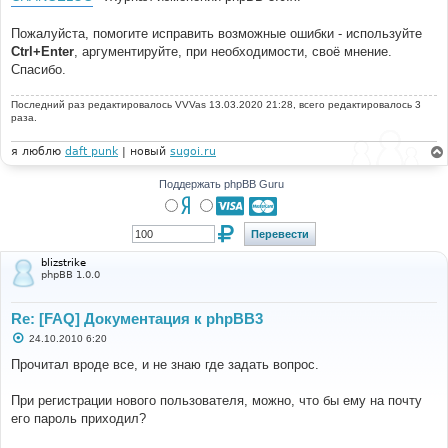
Пожалуйста, помогите исправить возможные ошибки - используйте
Ctrl+Enter
, аргументируйте, при необходимости, своё мнение.
Спасибо.
Последний раз редактировалось
VVVas
13.03.2020 21:28, всего редактировалось 3
раза.
я люблю
daft punk
| новый
sugoi.ru
Поддержать phpBB Guru
blizstrike
phpBB 1.0.0
Re: [FAQ] Документация к phpBB3
С
24.10.2010 6:20
о
о
Прочитал вроде все, и не знаю где задать вопрос.
б
щ
е
При регистрации нового пользователя, можно, что бы ему на почту
н
его пароль приходил?
и
е