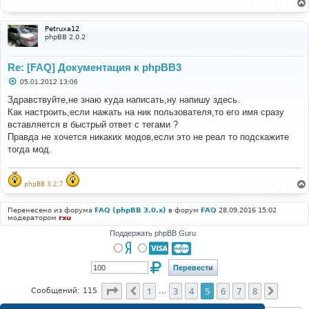
е
н
и
Petruxa12
е
phpBB 2.0.2
Re: [FAQ] Документация к phpBB3
С
05.01.2012 13:06
о
о
Здравствуйте,не знаю куда написать,ну напишу здесь.
б
Как настроить,если нажать на ник пользователя,то его имя сразу
щ
е
вставляется в быстрый ответ с тегами ?
н
Правда не хочется никаких модов,если это не реал то подскажите
и
е
тогда мод.
phpBB 3.2.7
Перенесено из форума
FAQ (phpBB 3.0.x)
в форум
FAQ
28.09.2016 15:02
модератором
rxu
Поддержать phpBB Guru
Страница
5
из
8
1
3
4
5
6
7
8
Пред.
След.
Сообщений: 115
…