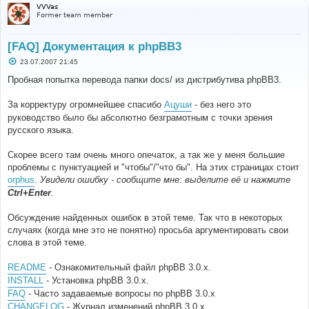
VVVas
Former team member
[FAQ] Документация к phpBB3
С
23.07.2007 21:45
о
о
Пробная попытка перевода папки docs/ из дистрибутива phpBB3.
б
щ
е
За корректуру огромнейшее спасибо
Ацуши
- без него это
н
руководство было бы абсолютно безграмотным с точки зрения
и
е
русского языка.
Скорее всего там очень много опечаток, а так же у меня большие
проблемы с пунктуацией и "чтобы"/"что бы". На этих страницах стоит
orphus
.
Увидели ошибку - сообщите мне: выделите её и нажмите
Ctrl+Enter
.
Обсуждение найденных ошибок в этой теме. Так что в некоторых
случаях (когда мне это не понятно) просьба аргументировать свои
слова в этой теме.
README
- Ознакомительный файл phpBB 3.0.x.
INSTALL
- Установка phpBB 3.0.x.
FAQ
- Часто задаваемые вопросы по phpBB 3.0.x
CHANGELOG
- Журнал изменений phpBB 3.0.x.