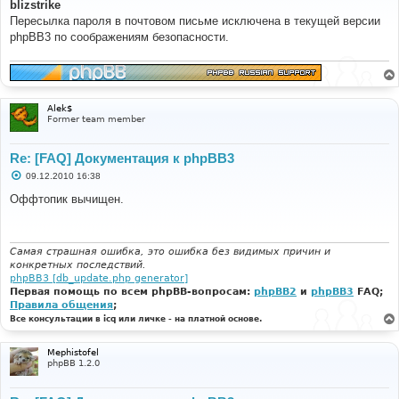
о
blizstrike
б
Пересылка пароля в почтовом письме исключена в текущей версии
щ
е
phpBB3 по соображениям безопасности.
н
и
е
Alek$
Former team member
Re: [FAQ] Документация к phpBB3
С
09.12.2010 16:38
о
о
Оффтопик вычищен.
б
щ
е
н
и
Самая страшная ошибка, это ошибка без видимых причин и
е
конкретных последствий.
phpBB3 [db_update.php generator]
Первая помощь по всем phpBB-вопросам:
phpBB2
и
phpBB3
FAQ;
Правила общения
;
Все консультации в icq или личке - на платной основе.
Mephistofel
phpBB 1.2.0