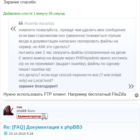
Заранее спасибо.
Добавлено спустя 1 минуту 55 секунд:
Huanita писал(а):
помогите пожалуйста...прежде чем удалить мое сообщение
если вам старожилам оно (уверенна) покажеться глупым
везде в документации написано скопировать файлы на
сервер..но КАК это сделать?
пытаюсь уже 2 час загрузить файлы (сохраненные на диске
С моего компа) на форум через PHPmyadmin моего хостинга
zip он не принимает (выдает ошибку), файлы по одному-
пишет ошибка sql
что делать? если еще способ перенести все (? или install
only) на Local host?
заранее благодарю!!
Нужно использовать FTP клиент. Например бесплатный FileZilla
rxu
phpBB Guru
Re: [FAQ] Документация к phpBB3
С
24.10.2010 6:28
о