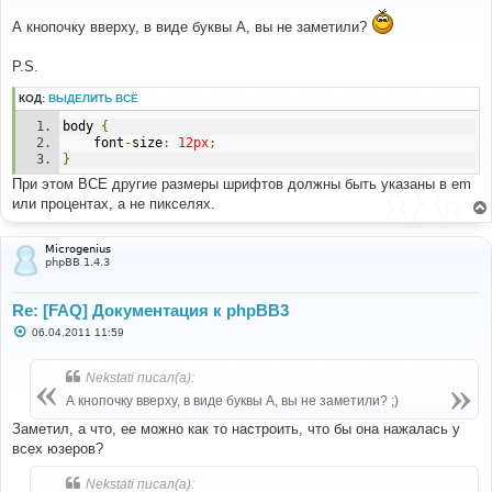
о
А кнопочку вверху, в виде буквы А, вы не заметили?
б
щ
е
P.S.
н
и
е
КОД:
ВЫДЕЛИТЬ ВСЁ
body 
{
	font
-
size
:
12px
;
}
При этом ВСЕ другие размеры шрифтов должны быть указаны в em
или процентах, а не пикселях.
Microgenius
phpBB 1.4.3
Re: [FAQ] Документация к phpBB3
С
06.04.2011 11:59
о
о
б
Nekstati писал(а):
щ
е
А кнопочку вверху, в виде буквы А, вы не заметили? ;)
н
и
Заметил, а что, ее можно как то настроить, что бы она нажалась у
е
всех юзеров?
Nekstati писал(а):