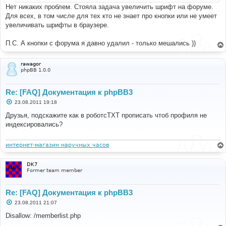
и
Нет никаких проблем. Стояла задача увеличить шрифт на форуме.
е
Для всех, в том числе для тех кто не знает про кнопки или не умеет
увеличивать шрифты в браузере.
П.С. А кнопки с форума я давно удалил - только мешались ))
rawagor
phpBB 1.0.0
Re: [FAQ] Документация к phpBB3
С
23.08.2011 19:18
о
о
Друзья, подскажите как в роботсТХТ прописать чтоб профиля не
б
индексировались?
щ
е
н
и
интернет-магазин наручных часов
е
DK7
Former team member
Re: [FAQ] Документация к phpBB3
С
23.08.2011 21:07
о
о
Disallow: /memberlist.php
б
щ