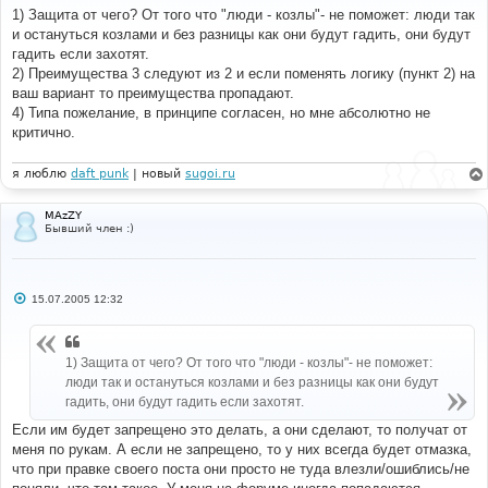
б
1) Защита от чего? От того что "люди - козлы"- не поможет: люди так
щ
е
и остануться козлами и без разницы как они будут гадить, они будут
н
гадить если захотят.
и
е
2) Преимущества 3 следуют из 2 и если поменять логику (пункт 2) на
ваш вариант то преимущества пропадают.
4) Типа пожелание, в принципе согласен, но мне абсолютно не
критично.
я люблю
daft punk
| новый
sugoi.ru
MAzZY
Бывший член :)
С
15.07.2005 12:32
о
о
б
щ
1) Защита от чего? От того что "люди - козлы"- не поможет:
е
н
люди так и остануться козлами и без разницы как они будут
и
гадить, они будут гадить если захотят.
е
Если им будет запрещено это делать, а они сделают, то получат от
меня по рукам. А если не запрещено, то у них всегда будет отмазка,
что при правке своего поста они просто не туда влезли/ошиблись/не