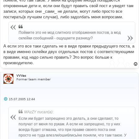
поняли, что там такое. У меня на форуме иногда попадаются
откровенные дети и, если они будут править свой пост и увидят там
записи, которых они _сами_ не делали, могут либо просто все
постирать(в лучшем случае), либо задолбать меня вопросами.
Поймите это не мод слитного отображения постов, а мод
склейки сообщений - ощущаете разницу?
А если это все таки сделать не в виде правки предыдущего поста, а
в виде именно склейки двух отдельных постов с соответствующими
правами, код надо сильно править? Это вопрос больше к
производителю.
VVVas
Former team member
С
15.07.2005 12:44
о
о
б
MAzZY писал(а):
щ
е
Если им будет запрещено это делать, а они сделают, то
н
получат от меня по рукам. А если не запрещено, то у них
и
е
всегда будет отмазка, что при правке своего поста они
просто не туда влезли/ошиблись/не поняли, что там такое. У