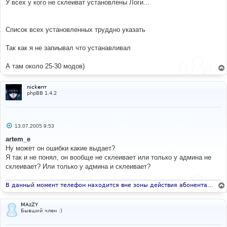
е
У всех у кого не склеиват установлены Логи...
н
и
е
Список всех установленных труддно указать
Так как я не запиывал что устанавливал
А там около 25-30 модов)
nickerrr
phpBB 1.4.2
С
13.07.2005 9:53
о
о
artem_e
б
Ну может он ошибки какие выдает?
щ
е
Я так и не понял, он вообще не склеивает или только у админа не
н
склеивает? Или только у админа и склеивает?
и
е
В данный момент телефон находится вне зоны действия абонента...
MAzZY
Бывший член :)