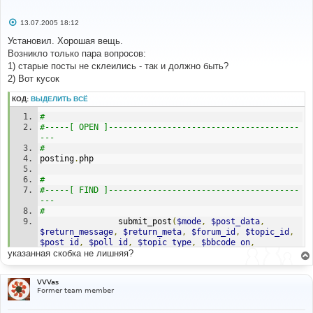
С
13.07.2005 18:12
о
о
Установил. Хорошая вещь.
б
Возникло только пара вопросов:
щ
е
1) старые посты не склеились - так и должно быть?
н
2) Вот кусок
и
е
КОД:
ВЫДЕЛИТЬ ВСЁ
# 
#-----[ OPEN ]---------------------------------------
--- 
# 
posting
.
php
#
#-----[ FIND ]---------------------------------------
---
#
				submit_post
(
$mode
,
$post_data
,
$return_message
,
$return_meta
,
$forum_id
,
$topic_id
,
$post_id
,
$poll_id
,
$topic_type
,
$bbcode_on
,
указанная скобка не лишняя?
$html_on
,
$smilies_on
,
$attach_sig
,
$bbcode_uid
,
str_replace
(
"\'"
,
"''"
,
$username
),
str_replace
(
"\'"
,
"''"
,
$subject
),
str_replace
(
"\'"
,
"''"
,
$message
),
VVVas
str_replace
(
"\'"
,
"''"
,
$poll_title
),
$poll_options
,
Former team member
$poll_length
);
}