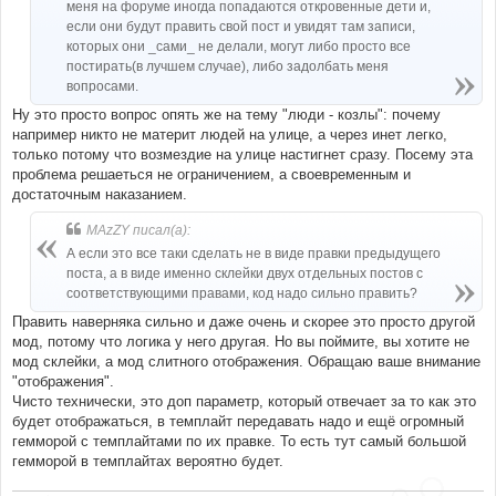
меня на форуме иногда попадаются откровенные дети и,
если они будут править свой пост и увидят там записи,
которых они _сами_ не делали, могут либо просто все
постирать(в лучшем случае), либо задолбать меня
вопросами.
Ну это просто вопрос опять же на тему "люди - козлы": почему
например никто не материт людей на улице, а через инет легко,
только потому что возмездие на улице настигнет сразу. Посему эта
проблема решаеться не ограничением, а своевременным и
достаточным наказанием.
MAzZY писал(а):
А если это все таки сделать не в виде правки предыдущего
поста, а в виде именно склейки двух отдельных постов с
соответствующими правами, код надо сильно править?
Править наверняка сильно и даже очень и скорее это просто другой
мод, потому что логика у него другая. Но вы поймите, вы хотите не
мод склейки, а мод слитного отображения. Обращаю ваше внимание
"отображения".
Чисто технически, это доп параметр, который отвечает за то как это
будет отображаться, в темплайт передавать надо и ещё огромный
гемморой с темплайтами по их правке. То есть тут самый большой
гемморой в темплайтах вероятно будет.