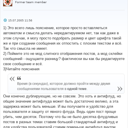
Former team member
С
15.07.2005 11:56
о
о
1) Это всего лишь пояснение, которое просто вставляеться
б
автоматом и смысла делать нередактируемом нет, так как даже в
щ
е
этом случае, я могу просто подобрать размер и цвет шрифта такой
н
же и при создании сообщения их отпостить с плохим текстом и всё.
и
е
Так что смысла не имеет.
2) Поймите это не мод слитного отображения постов, а мод склейки
сообщений - ощущаете разницу? фактически вы как бы редактируете
свое сообщение и всё.
3)Читайте пояснения
Время (в секундах), которое должно пройти между двумя
сообщениями пользователя в
одной теме
.
Они конечно дублирующие, но не совсем. Это хоть и антифлуд, но
общее значение антифлуда может быть достаточно велико, а эта
задержка может быть меньше. И вы получаете и удобство для
пользователя и защиту от явного флуда. Ведь один пост проще
убить, чем десяток. Поэтому что бы не было десятка флудливых
постов в разных темах ставим большой стандартный антифлуд и
для удобства пользователй ставим поменьше антифлуд внутри