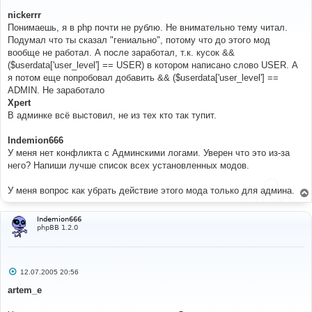
о
о
nickerrr
б
Понимаешь, я в php почти не рублю. Не внимательно тему читал.
щ
е
Подумал что ты сказал "гениально", потому что до этого мод
н
вообще не работал. А после заработал, т.к. кусок &&
и
е
($userdata['user_level'] == USER) в котором написано слово USER. А
я потом еще попробовал добавить && ($userdata['user_level'] ==
ADMIN. Не заработало
Xpert
В админке всё выстовил, не из тех кто так тупит.
Indemion666
У меня нет конфликта с Админскими логами. Уверен что это из-за
него? Напиши лучше список всех установленных модов.
У меня вопрос как убрать действие этого мода только для админа.
Indemion666
phpBB 1.2.0
С
12.07.2005 20:56
о
о
artem_e
б
щ