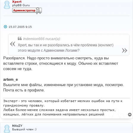
Xpert
phpBB Guru
С
15.07.2005 9:15
о
о
б
Indemion666 писал(а):
щ
е
Xpert, вы так и не разобрались в чём проблема (конликт)
н
этого модуля с Админскими Логами?
и
е
Разобрался. Надо просто внимательно смотреть, куда вы
вставляете строки, относящиеся к моду. Обычно их вставляют
совсем не туда.
artem_e
Вышлите мне файлы, измененные при установке мода, посмотрю.
Почта есть в профиле.
Эксперт - это человек, который избегает мелких ошибок на пути к
грандиозному провалу.
Любая более-менее сложная задача имеет несколько простых,
изящных, лёгких для понимания неправильных решений
MAzZY
Бывший член :)