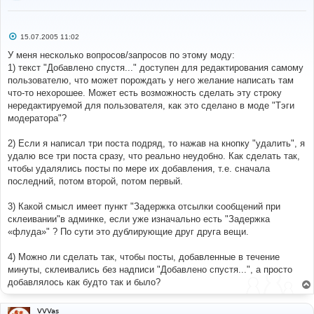
С
15.07.2005 11:02
о
о
У меня несколько вопросов/запросов по этому моду:
б
1) текст "Добавлено спустя..." доступен для редактирования самому
щ
е
пользователю, что может порождать у него желание написать там
н
что-то нехорошее. Может есть возможность сделать эту строку
и
е
нередактируемой для пользователя, как это сделано в моде "Тэги
модератора"?
2) Если я написал три поста подряд, то нажав на кнопку "удалить", я
удалю все три поста сразу, что реально неудобно. Как сделать так,
чтобы удалялись посты по мере их добавления, т.е. сначала
последний, потом второй, потом первый.
3) Какой смысл имеет пункт "Задержка отсылки сообщений при
склеивании"в админке, если уже изначально есть "Задержка
«флуда»" ? По сути это дублирующие друг друга вещи.
4) Можно ли сделать так, чтобы посты, добавленные в течение
минуты, склеивались без надписи "Добавлено спустя...", а просто
добавлялось как будто так и было?
VVVas