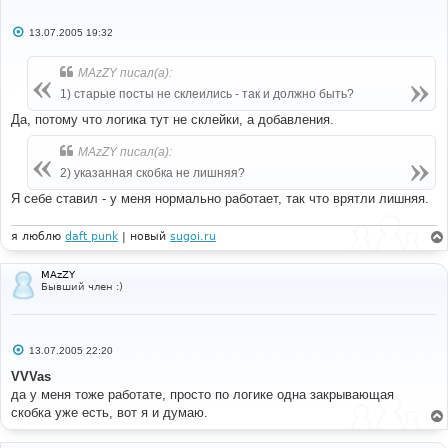
С
13.07.2005 19:32
#
о
#-----[ AFTER, ADD ]---------------------------------
о
---------
б
MAzZY писал(а):
#
щ
е
1) старые посты не склеились - так и должно быть?
}
<--------------
н
else
и
Да, потому что логика тут не склейки, а добавления.
{
е
$error_msg
=
''
;
MAzZY писал(а):
				submit_merged_post
(
$last_post_id
,
$forum_id
,
$subject
,
$message
,
$return_message
,
2) указанная скобка не лишняя?
$return_meta
);
Я себе ставил - у меня нормально работает, так что врятли лишняя.
}
я люблю
daft punk
| новый
sugoi.ru
MAzZY
Бывший член :)
С
13.07.2005 22:20
о
о
VVVas
б
да у меня тоже работате, просто по логике одна закрывающая
щ
е
скобка уже есть, вот я и думаю.
н
и
е