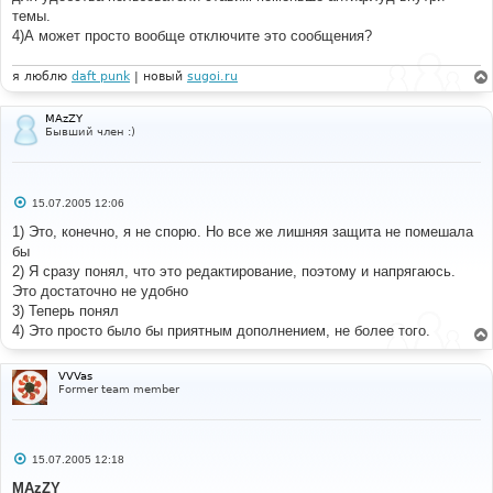
темы.
4)А может просто вообще отключите это сообщения?
я люблю
daft punk
| новый
sugoi.ru
MAzZY
Бывший член :)
С
15.07.2005 12:06
о
о
1) Это, конечно, я не спорю. Но все же лишняя защита не помешала
б
бы
щ
е
2) Я сразу понял, что это редактирование, поэтому и напрягаюсь.
н
Это достаточно не удобно
и
е
3) Теперь понял
4) Это просто было бы приятным дополнением, не более того.
VVVas
Former team member
С
15.07.2005 12:18
о
о
MAzZY