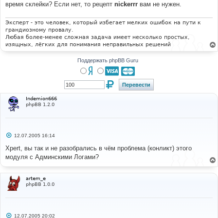
е
время склейки? Если нет, то рецепт
nickerrr
вам не нужен.
н
и
е
Эксперт - это человек, который избегает мелких ошибок на пути к
грандиозному провалу.
Любая более-менее сложная задача имеет несколько простых,
изящных, лёгких для понимания неправильных решений
Поддержать phpBB Guru
Indemion666
phpBB 1.2.0
С
12.07.2005 16:14
о
о
Xpert, вы так и не разобрались в чём проблема (конликт) этого
б
модуля с Админскими Логами?
щ
е
н
и
artem_e
е
phpBB 1.0.0
С
12.07.2005 20:02