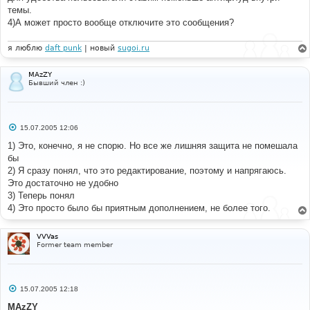
темы.
4)А может просто вообще отключите это сообщения?
я люблю
daft punk
| новый
sugoi.ru
MAzZY
Бывший член :)
С
15.07.2005 12:06
о
о
1) Это, конечно, я не спорю. Но все же лишняя защита не помешала
б
бы
щ
е
2) Я сразу понял, что это редактирование, поэтому и напрягаюсь.
н
Это достаточно не удобно
и
е
3) Теперь понял
4) Это просто было бы приятным дополнением, не более того.
VVVas
Former team member
С
15.07.2005 12:18
о
о
MAzZY