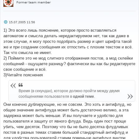
Former team member
С
15.07.2005 11:56
о
о
1) Это всего лишь пояснение, которое просто вставляеться
б
автоматом и смысла делать нередактируемом нет, так как даже в
щ
е
этом случае, я могу просто подобрать размер и цвет шрифта такой
н
же и при создании сообщения их отпостить с плохим текстом и всё.
и
е
Так что смысла не имеет.
2) Поймите это не мод слитного отображения постов, а мод склейки
сообщений - ощущаете разницу? фактически вы как бы редактируете
свое сообщение и всё.
3)Читайте пояснения
Время (в секундах), которое должно пройти между двумя
сообщениями пользователя в
одной теме
.
Они конечно дублирующие, но не совсем. Это хоть и антифлуд, но
общее значение антифлуда может быть достаточно велико, а эта
задержка может быть меньше. И вы получаете и удобство для
пользователя и защиту от явного флуда. Ведь один пост проще
убить, чем десяток. Поэтому что бы не было десятка флудливых
постов в разных темах ставим большой стандартный антифлуд и
для удобства пользователй ставим поменьше антифлуд внутри