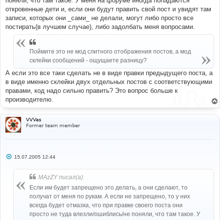
поняли, что там такое. У меня на форуме иногда попадаются
откровенные дети и, если они будут править свой пост и увидят там
записи, которых они _сами_ не делали, могут либо просто все
постирать(в лучшем случае), либо задолбать меня вопросами.
Поймите это не мод слитного отображения постов, а мод
склейки сообщений - ощущаете разницу?
А если это все таки сделать не в виде правки предыдущего поста, а
в виде именно склейки двух отдельных постов с соответствующими
правами, код надо сильно править? Это вопрос больше к
производителю.
VVVas
Former team member
С
15.07.2005 12:44
о
о
б
MAzZY писал(а):
щ
е
Если им будет запрещено это делать, а они сделают, то
н
получат от меня по рукам. А если не запрещено, то у них
и
е
всегда будет отмазка, что при правке своего поста они
просто не туда влезли/ошиблись/не поняли, что там такое. У