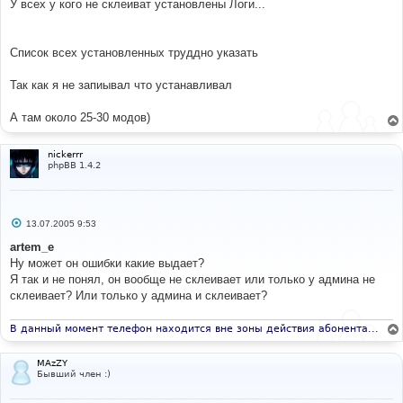
е
У всех у кого не склеиват установлены Логи...
н
и
е
Список всех установленных труддно указать
Так как я не запиывал что устанавливал
А там около 25-30 модов)
nickerrr
phpBB 1.4.2
С
13.07.2005 9:53
о
о
artem_e
б
Ну может он ошибки какие выдает?
щ
е
Я так и не понял, он вообще не склеивает или только у админа не
н
склеивает? Или только у админа и склеивает?
и
е
В данный момент телефон находится вне зоны действия абонента...
MAzZY
Бывший член :)