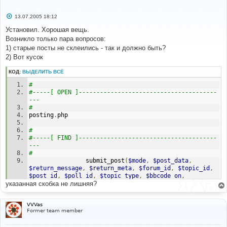
С
13.07.2005 18:12
о
о
Установил. Хорошая вещь.
б
Возникло только пара вопросов:
щ
е
1) старые посты не склеились - так и должно быть?
н
2) Вот кусок
и
е
КОД:
ВЫДЕЛИТЬ ВСЁ
# 
#-----[ OPEN ]---------------------------------------
--- 
# 
posting
.
php
#
#-----[ FIND ]---------------------------------------
---
#
				submit_post
(
$mode
,
$post_data
,
$return_message
,
$return_meta
,
$forum_id
,
$topic_id
,
$post_id
,
$poll_id
,
$topic_type
,
$bbcode_on
,
указанная скобка не лишняя?
$html_on
,
$smilies_on
,
$attach_sig
,
$bbcode_uid
,
str_replace
(
"\'"
,
"''"
,
$username
),
str_replace
(
"\'"
,
"''"
,
$subject
),
str_replace
(
"\'"
,
"''"
,
$message
),
VVVas
str_replace
(
"\'"
,
"''"
,
$poll_title
),
$poll_options
,
Former team member
$poll_length
);
}