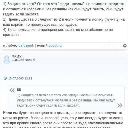
б
1) Защита от чего? От того что "люди - козлы"- не поможет: люди так
щ
е
и остануться козлами и без разницы как они будут гадить, они будут
н
гадить если захотят.
и
е
2) Преимущества 3 следуют из 2 и если поменять логику (пункт 2) на
ваш вариант то преимущества пропадают.
4) Типа пожелание, в принципе согласен, но мне абсолютно не
критично.
я люблю
daft punk
| новый
sugoi.ru
MAzZY
Бывший член :)
С
15.07.2005 12:32
о
о
б
щ
1) Защита от чего? От того что "люди - козлы"- не поможет:
е
н
люди так и остануться козлами и без разницы как они будут
и
гадить, они будут гадить если захотят.
е
Если им будет запрещено это делать, а они сделают, то получат от
меня по рукам. А если не запрещено, то у них всегда будет отмазка,
что при правке своего поста они просто не туда влезли/ошиблись/не