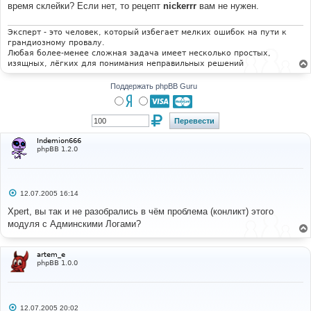
е
время склейки? Если нет, то рецепт
nickerrr
вам не нужен.
н
и
е
Эксперт - это человек, который избегает мелких ошибок на пути к
грандиозному провалу.
Любая более-менее сложная задача имеет несколько простых,
изящных, лёгких для понимания неправильных решений
Поддержать phpBB Guru
Indemion666
phpBB 1.2.0
С
12.07.2005 16:14
о
о
Xpert, вы так и не разобрались в чём проблема (конликт) этого
б
модуля с Админскими Логами?
щ
е
н
и
artem_e
е
phpBB 1.0.0
С
12.07.2005 20:02