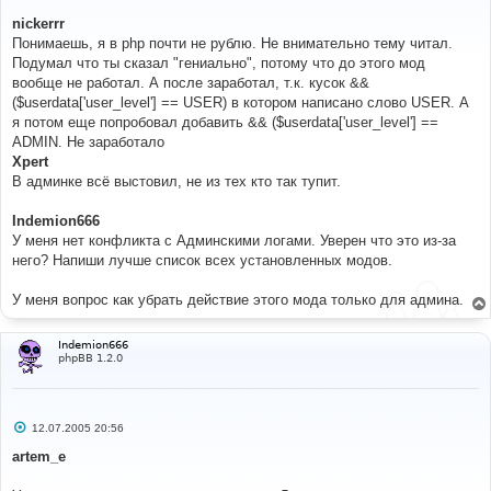
о
о
nickerrr
б
Понимаешь, я в php почти не рублю. Не внимательно тему читал.
щ
е
Подумал что ты сказал "гениально", потому что до этого мод
н
вообще не работал. А после заработал, т.к. кусок &&
и
е
($userdata['user_level'] == USER) в котором написано слово USER. А
я потом еще попробовал добавить && ($userdata['user_level'] ==
ADMIN. Не заработало
Xpert
В админке всё выстовил, не из тех кто так тупит.
Indemion666
У меня нет конфликта с Админскими логами. Уверен что это из-за
него? Напиши лучше список всех установленных модов.
У меня вопрос как убрать действие этого мода только для админа.
Indemion666
phpBB 1.2.0
С
12.07.2005 20:56
о
о
artem_e
б
щ