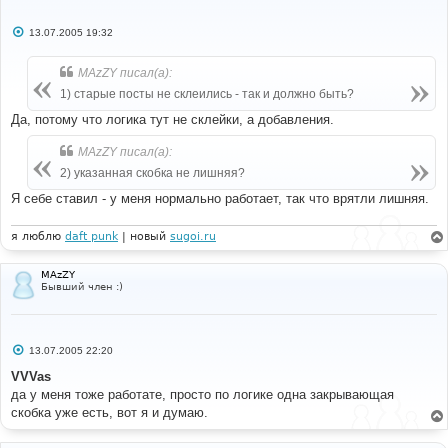
С
13.07.2005 19:32
#
о
#-----[ AFTER, ADD ]---------------------------------
о
---------
б
MAzZY писал(а):
#
щ
е
1) старые посты не склеились - так и должно быть?
}
<--------------
н
else
и
Да, потому что логика тут не склейки, а добавления.
{
е
$error_msg
=
''
;
MAzZY писал(а):
				submit_merged_post
(
$last_post_id
,
$forum_id
,
$subject
,
$message
,
$return_message
,
2) указанная скобка не лишняя?
$return_meta
);
Я себе ставил - у меня нормально работает, так что врятли лишняя.
}
я люблю
daft punk
| новый
sugoi.ru
MAzZY
Бывший член :)
С
13.07.2005 22:20
о
о
VVVas
б
да у меня тоже работате, просто по логике одна закрывающая
щ
е
скобка уже есть, вот я и думаю.
н
и
е