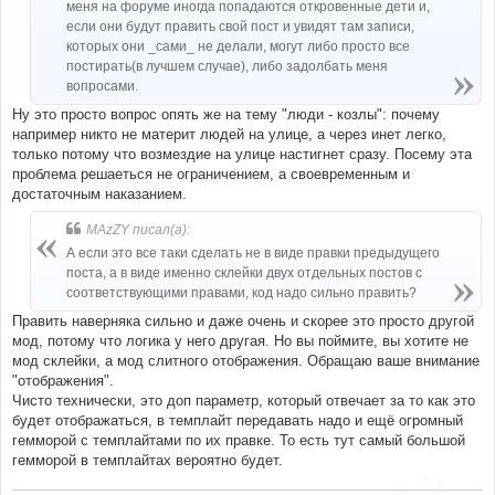
меня на форуме иногда попадаются откровенные дети и,
если они будут править свой пост и увидят там записи,
которых они _сами_ не делали, могут либо просто все
постирать(в лучшем случае), либо задолбать меня
вопросами.
Ну это просто вопрос опять же на тему "люди - козлы": почему
например никто не материт людей на улице, а через инет легко,
только потому что возмездие на улице настигнет сразу. Посему эта
проблема решаеться не ограничением, а своевременным и
достаточным наказанием.
MAzZY писал(а):
А если это все таки сделать не в виде правки предыдущего
поста, а в виде именно склейки двух отдельных постов с
соответствующими правами, код надо сильно править?
Править наверняка сильно и даже очень и скорее это просто другой
мод, потому что логика у него другая. Но вы поймите, вы хотите не
мод склейки, а мод слитного отображения. Обращаю ваше внимание
"отображения".
Чисто технически, это доп параметр, который отвечает за то как это
будет отображаться, в темплайт передавать надо и ещё огромный
гемморой с темплайтами по их правке. То есть тут самый большой
гемморой в темплайтах вероятно будет.