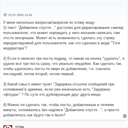
С
15.07.2005 11:02
о
о
У меня несколько вопросов/запросов по этому моду:
б
1) текст "Добавлено спустя..." доступен для редактирования самому
щ
е
пользователю, что может порождать у него желание написать там
н
что-то нехорошее. Может есть возможность сделать эту строку
и
е
нередактируемой для пользователя, как это сделано в моде "Тэги
модератора"?
2) Если я написал три поста подряд, то нажав на кнопку "удалить", я
удалю все три поста сразу, что реально неудобно. Как сделать так,
чтобы удалялись посты по мере их добавления, т.е. сначала
последний, потом второй, потом первый.
3) Какой смысл имеет пункт "Задержка отсылки сообщений при
склеивании"в админке, если уже изначально есть "Задержка
«флуда»" ? По сути это дублирующие друг друга вещи.
4) Можно ли сделать так, чтобы посты, добавленные в течение
минуты, склеивались без надписи "Добавлено спустя...", а просто
добавлялось как будто так и было?
VVVas