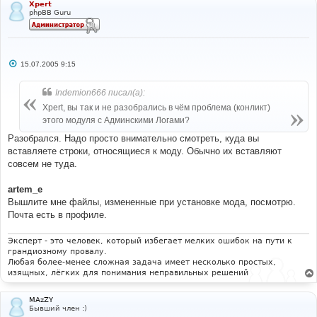
Xpert
phpBB Guru
С
15.07.2005 9:15
о
о
б
Indemion666 писал(а):
щ
е
Xpert, вы так и не разобрались в чём проблема (конликт)
н
этого модуля с Админскими Логами?
и
е
Разобрался. Надо просто внимательно смотреть, куда вы
вставляете строки, относящиеся к моду. Обычно их вставляют
совсем не туда.
artem_e
Вышлите мне файлы, измененные при установке мода, посмотрю.
Почта есть в профиле.
Эксперт - это человек, который избегает мелких ошибок на пути к
грандиозному провалу.
Любая более-менее сложная задача имеет несколько простых,
изящных, лёгких для понимания неправильных решений
MAzZY
Бывший член :)