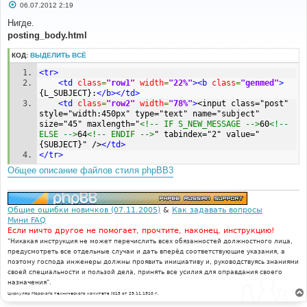
С
06.07.2012 2:19
о
о
Нигде.
б
posting_body.html
щ
е
н
КОД:
ВЫДЕЛИТЬ ВСЁ
и
е
<tr>
<td
class
=
"row1"
width
=
"22%"
><b
class
=
"genmed"
>
{L_SUBJECT}:
</b></td>
<td
class
=
"row2"
width
=
"78%"
>
<input class="post" 
style="width:450px" type="text" name="subject" 
size="45" maxlength="
<!-- IF S_NEW_MESSAGE -->
60
<!-- 
ELSE -->
64
<!-- ENDIF -->
" tabindex="2" value="
{SUBJECT}" />
</td>
</tr>
Общее описание файлов стиля phpBB3
Общие ошибки новичков (07.11.2005)
&
Как задавать вопросы
Мини FAQ
Если ничто другое не помогает, прочтите, наконец, инструкцию!
"Никакая инструкция не может перечислить всех обязанностей должностного лица,
предусмотреть все отдельные случаи и дать вперёд соответствующие указания, а
поэтому господа инженеры должны проявить инициативу и, руководствуясь знаниями
своей специальности и пользой дела, принять все усилия для оправдания своего
назначения".
Циркуляр Морского технического комитета №15 от 29.11.1910 г.