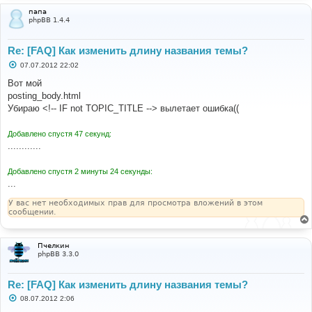
папа
phpBB 1.4.4
Re: [FAQ] Как изменить длину названия темы?
С
07.07.2012 22:02
о
о
Вот мой
б
posting_body.html
щ
е
Убираю <!-- IF not TOPIC_TITLE --> вылетает ошибка((
н
и
е
Добавлено спустя 47 секунд:
............
Добавлено спустя 2 минуты 24 секунды:
...
У вас нет необходимых прав для просмотра вложений в этом
сообщении.
Пчелкин
phpBB 3.3.0
Re: [FAQ] Как изменить длину названия темы?
С
08.07.2012 2:06
о