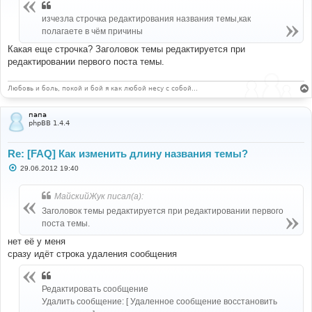
б
щ
изчезла строчка редактирования названия темы,как
е
н
полагаете в чём причины
и
е
Какая еще строчка? Заголовок темы редактируется при
редактировании первого поста темы.
Любовь и боль, покой и бой я как любой несу с собой…
папа
phpBB 1.4.4
Re: [FAQ] Как изменить длину названия темы?
С
29.06.2012 19:40
о
о
б
МайскийЖук писал(а):
щ
е
Заголовок темы редактируется при редактировании первого
н
поста темы.
и
е
нет её у меня
сразу идёт строка удаления сообщения
Редактировать сообщение
Удалить сообщение: [ Удаленное сообщение восстановить