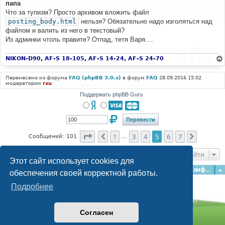
о
папа
б
Что за тупизм? Просто архивом вложить файл
щ
е
posting_body.html
нельзя? Обязательно надо изголяться над
н
файлом и валить из него в текстовый?
и
е
Из админки чтоль правите? Отпад, тетя Варя....
NIKON-D90, AF-S 18-105, AF-S 14-24, AF-S 24-70
Перенесено из форума
FAQ (phpBB 3.0.x)
в форум
FAQ
28.09.2016 15:02
модератором
rxu
Поддержать phpBB Guru
Страница
5
из
7
1
3
4
5
6
7
Пред.
След.
Сообщений: 101
…
Перейти
Этот сайт использует cookies для
Главная
Форумы
Наша команда
О команде
Конфиденциальность
обеспечения своей корректной работы.
Подробнее
Time: 0.105s
| Peak Memory Usage: 3.02 МБ | GZIP: Off |
Queries: 41
© phpBB Guru, 2004—2026
Согласен
Powered by
phpBB
Style by
Artodia