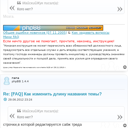
б
МайскийЖук писал(а):
щ
е
Кого нет?
н
и
Мозга.
е
Общие ошибки новичков (07.11.2005)
&
Как задавать вопросы
Мини FAQ
Если ничто другое не помогает, прочтите, наконец, инструкцию!
"Никакая инструкция не может перечислить всех обязанностей должностного лица,
предусмотреть все отдельные случаи и дать вперёд соответствующие указания, а
поэтому господа инженеры должны проявить инициативу и, руководствуясь знаниями
своей специальности и пользой дела, принять все усилия для оправдания своего
назначения".
Циркуляр Морского технического комитета №15 от 29.11.1910 г.
папа
phpBB 1.4.4
Re: [FAQ] Как изменить длину названия темы?
С
29.06.2012 23:24
о
о
б
МайскийЖук писал(а):
щ
е
Кого нет?
н
и
строчки,в которой редактируется сабж треда
е