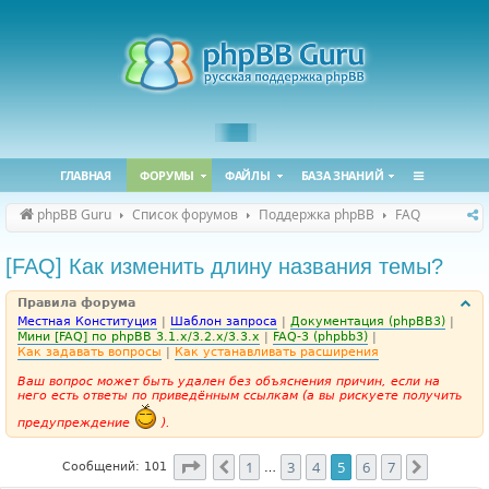
ГЛАВНАЯ
ФОРУМЫ
ФАЙЛЫ
БАЗА ЗНАНИЙ
phpBB Guru
Список форумов
Поддержка phpBB
FAQ
[FAQ] Как изменить длину названия темы?
Правила форума
Местная Конституция
|
Шаблон запроса
|
Документация (phpBB3)
|
Мини [FAQ] по phpBB 3.1.x/3.2.x/3.3.x
|
FAQ-3 (phpbb3)
|
Как задавать вопросы
|
Как устанавливать расширения
Ваш вопрос может быть удален без объяснения причин, если на
него есть ответы по приведённым ссылкам (а вы рискуете получить
предупреждение
).
Страница
5
из
7
1
3
4
5
6
7
Пред.
След.
Сообщений: 101
…