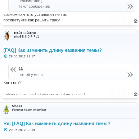
невозможно ]
Текст сообщения:
возможно чтото установил не так
посоветуйте как решить трабл
МайскийЖук
phpBB 3.0.7-PL1
[FAQ] Как изменить длину названия темы?
С
29.06.2012 22:17
о
о
б
щ
нет её у меня
е
н
и
Кого нет?
е
Любовь и боль, покой и бой я как любой несу с собой…
Sheer
Former team member
Re: [FAQ] Как изменить длину названия темы?
С
29.06.2012 22:19
о
о