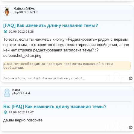
МайскийЖук
phpBB 3.0.7-PL1
[FAQ] Как изменить длину названия темы?
С
29.06.2012 23:28
о
о
То есть, если ты нажмешь кнопку «Редактировать» рядом с первым
б
постом темы, то откроется форма редактирования сообщения, а над
щ
е
ней нет строчки редактирования заголовка темы? :?
н
screenshot_editor.png
и
е
У вас нет необходимых прав для просмотра вложений в этом
сообщении.
Любовь и боль, покой и бой я как любой несу с собой…
папа
phpBB 1.4.4
Re: [FAQ] Как изменить длину названия темы?
С
29.06.2012 23:47
о
о
да,вы верно говорите
б
щ
е
н