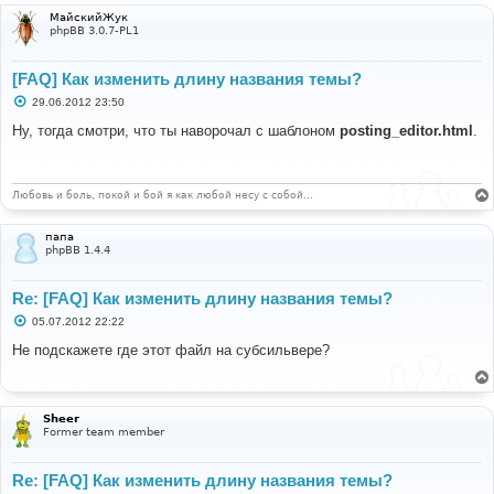
и
МайскийЖук
е
phpBB 3.0.7-PL1
[FAQ] Как изменить длину названия темы?
С
29.06.2012 23:50
о
о
Ну, тогда смотри, что ты наворочал с шаблоном
posting_editor.html
.
б
щ
е
н
и
Любовь и боль, покой и бой я как любой несу с собой…
е
папа
phpBB 1.4.4
Re: [FAQ] Как изменить длину названия темы?
С
05.07.2012 22:22
о
о
Не подскажете где этот файл на субсильвере?
б
щ
е
н
и
Sheer
е
Former team member
Re: [FAQ] Как изменить длину названия темы?