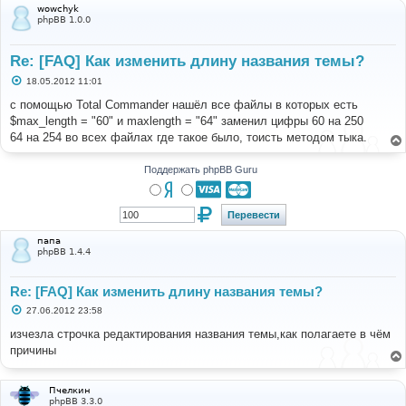
wowchyk
phpBB 1.0.0
Re: [FAQ] Как изменить длину названия темы?
С
18.05.2012 11:01
о
о
с помощью Total Commander нашёл все файлы в которых есть
б
$max_length = "60" и maxlength = "64" заменил цифры 60 на 250
щ
е
64 на 254 во всех файлах где такое было, тоисть методом тыка.
н
и
е
Поддержать phpBB Guru
папа
phpBB 1.4.4
Re: [FAQ] Как изменить длину названия темы?
С
27.06.2012 23:58
о
о
изчезла строчка редактирования названия темы,как полагаете в чём
б
причины
щ
е
н
и
Пчелкин
е
phpBB 3.3.0