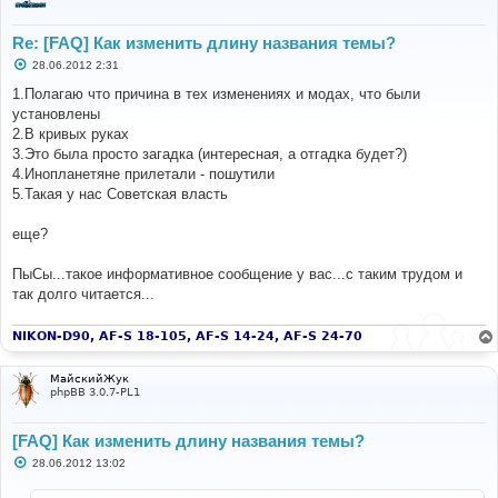
Re: [FAQ] Как изменить длину названия темы?
С
28.06.2012 2:31
о
о
1.Полагаю что причина в тех изменениях и модах, что были
б
установлены
щ
е
2.В кривых руках
н
3.Это была просто загадка (интересная, а отгадка будет?)
и
е
4.Инопланетяне прилетали - пошутили
5.Такая у нас Советская власть
еще?
ПыСы...такое информативное сообщение у вас...с таким трудом и
так долго читается...
NIKON-D90, AF-S 18-105, AF-S 14-24, AF-S 24-70
МайскийЖук
phpBB 3.0.7-PL1
[FAQ] Как изменить длину названия темы?
С
28.06.2012 13:02
о
о