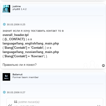
justme
[
open
]
phpBB 1.4.2
language
/
lang_russian
/
lang_main
.
php
[
find
]
?>
[
before add
]
С
$lang
[
'Rules'
]
=
'Правила'
;
30.03.2006 0:25
о
о
значит если я хочу поставить контакт то в
б
overall_header.tpl
щ
е
(
{L_CONTACT}
) а в
н
language/lang_english/lang_main.php
и
е
(
$lang['Contakt'] = 'Contakt';
) и в
language/lang_russian/lang_main.php
(
$lang['Contakt'] = 'Контакт';
).
Правильно ли я понел?
Balamut
Former team member
С
30.03.2006 0:27
о
о
б
justme писал(а):
щ