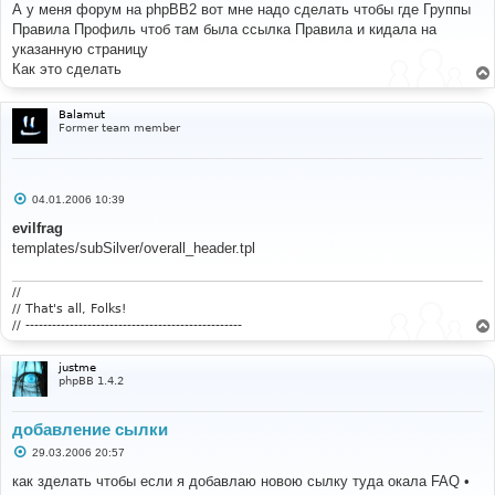
о
А у меня форум на phpBB2 вот мне надо сделать чтобы где Группы
б
Правила Профиль чтоб там была ссылка Правила и кидала на
щ
е
указанную страницу
н
Как это сделать
и
е
Balamut
Former team member
С
04.01.2006 10:39
о
о
evilfrag
б
templates/subSilver/overall_header.tpl
щ
е
н
и
//
е
// That's all, Folks!
// -------------------------------------------------
justme
phpBB 1.4.2
добавление сылки
С
29.03.2006 20:57
о
о
как зделать чтобы если я добавлаю новою сылку туда окала FAQ •
б