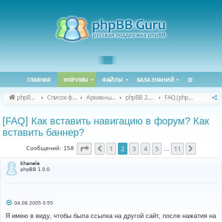
ГЛАВНАЯ
ФОРУМЫ
ФАЙЛЫ
БАЗА ЗНАНИЙ
phpBB Guru
Список форумов
Архивные форумы
phpBB 2.0.x (архив)
FAQ (phpBB 2.0.x)
[FAQ] Как вставить навигацию в форум? Как
вставить баннер?
Страница
2
из
11
1
2
3
4
5
11
Пред.
След.
Сообщений: 158
…
khanele
phpBB 1.0.0
С
04.08.2005 0:55
о
о
Я имею в виду, чтобы была ссылка на другой сайт, после нажатия на
б