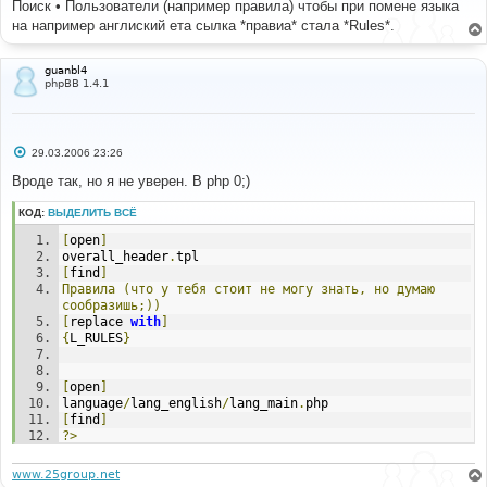
Поиск • Пользователи (например правила) чтобы при помене языка
щ
е
на например англиский ета сылка *правиа* стала *Rules*.
н
и
е
guanbl4
phpBB 1.4.1
С
29.03.2006 23:26
о
о
Вроде так, но я не уверен. В php 0;)
б
щ
КОД:
ВЫДЕЛИТЬ ВСЁ
е
н
[
open
]
и
е
overall_header
.
tpl
[
find
]
Правила
(что
у
тебя
стоит
не
могу
знать,
но
думаю
сообразишь;))
[
replace 
with
]
{
L_RULES
}
[
open
]
language
/
lang_english
/
lang_main
.
php
[
find
]
?>
[
before add
]
$lang
[
'Rules'
]
=
'Rules'
;
www.25group.net