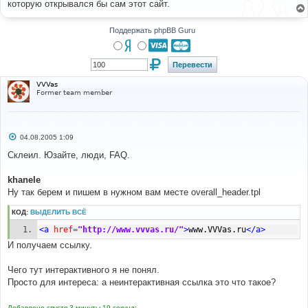
которую открывался бы сам этот сайт.
щ
е
н
и
Поддержать phpBB Guru
е
VVVas
Former team member
С
04.08.2005 1:09
о
о
Склеил. Юзайте, люди, FAQ.
б
щ
е
khanele
н
Ну так берем и пишем в нужном вам месте overall_header.tpl
и
е
КОД:
ВЫДЕЛИТЬ ВСЁ
<a
href
=
"http://www.vvvas.ru/"
>
www.VVVas.ru
</a>
И получаем ссылку.
Чего тут интерактивного я не понял.
Просто для интереса: а неинтерактивная ссылка это что такое?
Добавлено спустя 3 минуты 19 секунд: