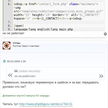
&
nbsp
;<
a href
=
"contact_form.php"
class
=
"mainmenu"
>
<
img 
src
=
"templates/subSilver/images/icon_mini_groups.gif"
width
=
"12"
 height
=
"13"
 border
=
"0"
 alt
=
"{L_CONTACT}"
hspace
=
"3"
/><
b
>{
L_CONTACT
}<
/b></
a
>&
nbsp
;
[
open
]
language
/
lang_english
/
lang_main
.
php 
но не работает
[
find
]
?>
[
before add
]
VVVas
$lang
[
'Contact'
]
=
'Contact'
;
Former team member
[
open
]
language
/
lang_russian
/
lang_main
.
php 
С
30.03.2006 1:56
[
find
]
о
?>
о
[
before add
]
б
justme писал(а):
$lang
[
'Contact'
]
=
'Контакт'
;
щ
е
но не работает
н
и
Правильно, языковую переменную в шаблон я за вас передавать
е
должен что ли?
Добавлено спустя 2 минуты 52 секунды:
Читать тут
http://www.phpbbguru.net/docs/?id=11