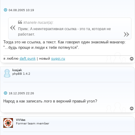
С
04.08.2005 10:19
о
о
б
khanele писал(а):
щ
е
Прим.: А неинтерактивная ссылка - это та, которая не
н
работает.
и
е
Тогда это не ссылка, а текст. Как говорил один знакомый манагер:
"...будь проще и люди к тебе потянутся".
я люблю
daft punk
| новый
sugoi.ru
kosjak
phpBB 1.4.2
С
18.12.2005 22:26
о
о
Народ а как записать лого в верхний правый угол?
б
щ
е
н
и
VVVas
е
Former team member