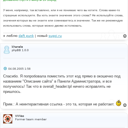
У меня, например, так вставлено, или я не понимаю чего вы хотите. Слова какие-то
страшные используете. Вы хоть знаете значение этого слова? Не используйте слова,
значения которых вы не знаете или сомневаетесь в значении. Так же не рекомендую
использовать слова, которые можно двояко истолковать.
я люблю
daft punk
| новый
sugoi.ru
khanele
phpBB 1.0.0
С
04.08.2005 1:58
о
о
Спасибо. Я попробовала поместить этот код прямо в окошечко под
б
названием "Описание сайта" в Панели Администратора, и все
щ
е
получилось! Так что в overall_header.tpl ничего исправлять не
н
пришлось.
и
е
Прим.: А неинтерактивная ссылка - это та, которая не работает.
VVVas
Former team member