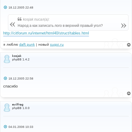
С
18.12.2005 22:48
о
о
б
kosjak писал(а):
щ
е
Народ а как записать лого в верхний правый угол?
н
и
http://citforum.ru/internet/html40/struct/tables.html
е
я люблю
daft punk
| новый
sugoi.ru
kosjak
phpBB 1.4.2
С
18.12.2005 22:58
о
о
спасибо
б
щ
е
н
и
evilfrag
е
phpBB 1.0.0
С
04.01.2006 10:33
о