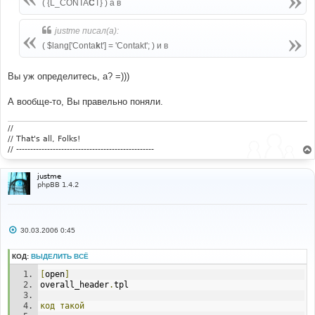
е
( {L_CONTA
C
T} ) а в
н
и
е
justme писал(а):
( $lang['Conta
k
t'] = 'Contakt'; ) и в
Вы уж определитесь, а? =)))
А вообще-то, Вы правельно поняли.
//
// That's all, Folks!
// -------------------------------------------------
justme
phpBB 1.4.2
С
30.03.2006 0:45
о
о
б
КОД:
ВЫДЕЛИТЬ ВСЁ
щ
е
[
open
]
н
overall_header
.
tpl
и
е
код
такой