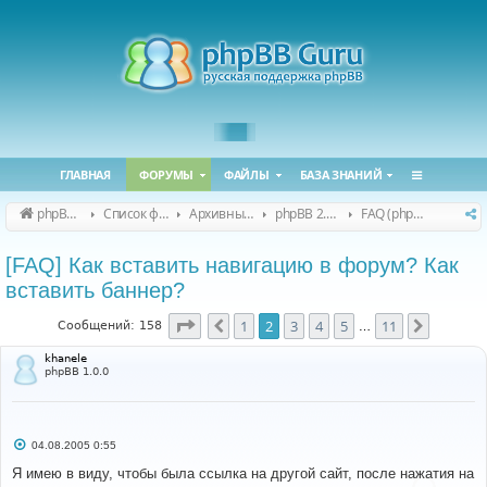
ГЛАВНАЯ
ФОРУМЫ
ФАЙЛЫ
БАЗА ЗНАНИЙ
phpBB Guru
Список форумов
Архивные форумы
phpBB 2.0.x (архив)
FAQ (phpBB 2.0.x)
[FAQ] Как вставить навигацию в форум? Как
вставить баннер?
Страница
2
из
11
1
2
3
4
5
11
Пред.
След.
Сообщений: 158
…
khanele
phpBB 1.0.0
С
04.08.2005 0:55
о
о
Я имею в виду, чтобы была ссылка на другой сайт, после нажатия на
б