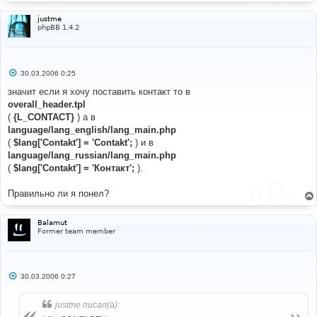
justme
[
open
]
phpBB 1.4.2
language
/
lang_russian
/
lang_main
.
php
[
find
]
?>
[
before add
]
С
$lang
[
'Rules'
]
=
'Правила'
;
30.03.2006 0:25
о
о
значит если я хочу поставить контакт то в
б
overall_header.tpl
щ
е
(
{L_CONTACT}
) а в
н
language/lang_english/lang_main.php
и
е
(
$lang['Contakt'] = 'Contakt';
) и в
language/lang_russian/lang_main.php
(
$lang['Contakt'] = 'Контакт';
).
Правильно ли я понел?
Balamut
Former team member
С
30.03.2006 0:27
о
о
б
justme писал(а):
щ