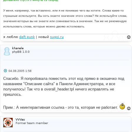
У меня, например, так вставлено, или я не понимаю чего вы хотите. Слова какие-то
страшные используете. Вы хоть знаете значение этого слова? Не используйте слова,
значения которых вы не знаете или сомневаетесь в значении. Так же не рекомендую
использовать слова, которые можно двояко истолковать.
я люблю
daft punk
| новый
sugoi.ru
khanele
phpBB 1.0.0
С
04.08.2005 1:58
о
о
Спасибо. Я попробовала поместить этот код прямо в окошечко под
б
названием "Описание сайта" в Панели Администратора, и все
щ
е
получилось! Так что в overall_header.tpl ничего исправлять не
н
пришлось.
и
е
Прим.: А неинтерактивная ссылка - это та, которая не работает.
VVVas
Former team member