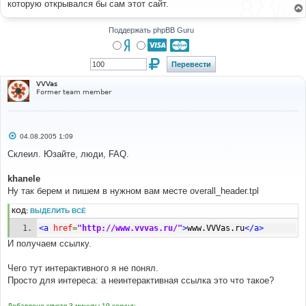
которую открывался бы сам этот сайт.
щ
е
н
и
Поддержать phpBB Guru
е
VVVas
Former team member
С
04.08.2005 1:09
о
о
Склеил. Юзайте, люди, FAQ.
б
щ
е
khanele
н
Ну так берем и пишем в нужном вам месте overall_header.tpl
и
е
КОД:
ВЫДЕЛИТЬ ВСЁ
<a
href
=
"http://www.vvvas.ru/"
>
www.VVVas.ru
</a>
И получаем ссылку.
Чего тут интерактивного я не понял.
Просто для интереса: а неинтерактивная ссылка это что такое?
Добавлено спустя 3 минуты 19 секунд: