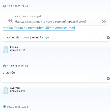
С
18.12.2005 22:48
о
о
б
kosjak писал(а):
щ
е
Народ а как записать лого в верхний правый угол?
н
и
http://citforum.ru/internet/html40/struct/tables.html
е
я люблю
daft punk
| новый
sugoi.ru
kosjak
phpBB 1.4.2
С
18.12.2005 22:58
о
о
спасибо
б
щ
е
н
и
evilfrag
е
phpBB 1.0.0
С
04.01.2006 10:33
о