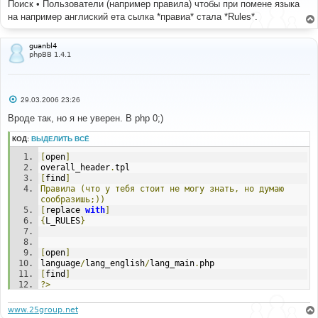
Поиск • Пользователи (например правила) чтобы при помене языка
щ
е
на например англиский ета сылка *правиа* стала *Rules*.
н
и
е
guanbl4
phpBB 1.4.1
С
29.03.2006 23:26
о
о
Вроде так, но я не уверен. В php 0;)
б
щ
КОД:
ВЫДЕЛИТЬ ВСЁ
е
н
[
open
]
и
е
overall_header
.
tpl
[
find
]
Правила
(что
у
тебя
стоит
не
могу
знать,
но
думаю
сообразишь;))
[
replace 
with
]
{
L_RULES
}
[
open
]
language
/
lang_english
/
lang_main
.
php
[
find
]
?>
[
before add
]
$lang
[
'Rules'
]
=
'Rules'
;
www.25group.net