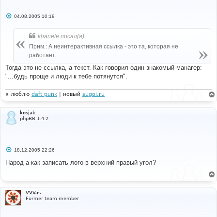
С
04.08.2005 10:19
о
о
б
khanele писал(а):
щ
е
Прим.: А неинтерактивная ссылка - это та, которая не
н
работает.
и
е
Тогда это не ссылка, а текст. Как говорил один знакомый манагер:
"...будь проще и люди к тебе потянутся".
я люблю
daft punk
| новый
sugoi.ru
kosjak
phpBB 1.4.2
С
18.12.2005 22:26
о
о
Народ а как записать лого в верхний правый угол?
б
щ
е
н
и
VVVas
е
Former team member