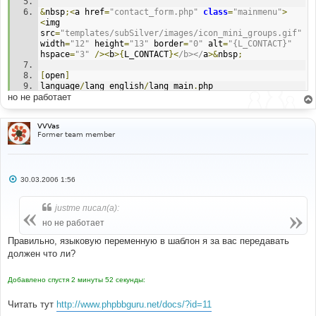
&
nbsp
;<
a href
=
"contact_form.php"
class
=
"mainmenu"
>
<
img 
src
=
"templates/subSilver/images/icon_mini_groups.gif"
width
=
"12"
 height
=
"13"
 border
=
"0"
 alt
=
"{L_CONTACT}"
hspace
=
"3"
/><
b
>{
L_CONTACT
}<
/b></
a
>&
nbsp
;
[
open
]
language
/
lang_english
/
lang_main
.
php 
но не работает
[
find
]
?>
[
before add
]
VVVas
$lang
[
'Contact'
]
=
'Contact'
;
Former team member
[
open
]
language
/
lang_russian
/
lang_main
.
php 
С
30.03.2006 1:56
[
find
]
о
?>
о
[
before add
]
б
justme писал(а):
$lang
[
'Contact'
]
=
'Контакт'
;
щ
е
но не работает
н
и
Правильно, языковую переменную в шаблон я за вас передавать
е
должен что ли?
Добавлено спустя 2 минуты 52 секунды:
Читать тут
http://www.phpbbguru.net/docs/?id=11