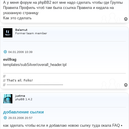
о
А у меня форум на phpBB2 вот мне надо сделать чтобы где Группы
б
Правила Профиль чтоб там была ссылка Правила и кидала на
щ
е
указанную страницу
н
Как это сделать
и
е
Balamut
Former team member
С
04.01.2006 10:39
о
о
evilfrag
б
templates/subSilver/overall_header.tpl
щ
е
н
и
//
е
// That's all, Folks!
// -------------------------------------------------
justme
phpBB 1.4.2
добавление сылки
С
29.03.2006 20:57
о
о
как зделать чтобы если я добавлаю новою сылку туда окала FAQ •
б