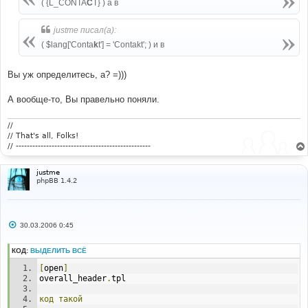
е
( {L_CONTA
C
T} ) а в
н
и
е
justme писал(а):
( $lang['Conta
k
t'] = 'Contakt'; ) и в
Вы уж определитесь, а? =)))
А вообще-то, Вы правельно поняли.
//
// That's all, Folks!
// -------------------------------------------------
justme
phpBB 1.4.2
С
30.03.2006 0:45
о
о
б
КОД:
ВЫДЕЛИТЬ ВСЁ
щ
е
[
open
]
н
overall_header
.
tpl
и
е
код
такой