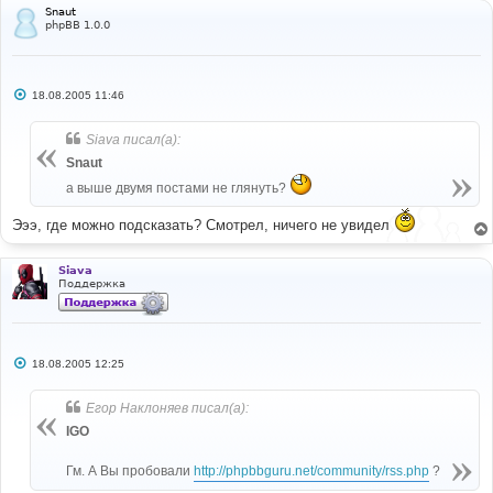
Snaut
phpBB 1.0.0
С
18.08.2005 11:46
о
о
б
Siava писал(а):
щ
е
Snaut
н
и
а выше двумя постами не глянуть?
е
Эээ, где можно подсказать? Смотрел, ничего не увидел
Siava
Поддержка
С
18.08.2005 12:25
о
о
б
Егор Наклоняев писал(а):
щ
е
IGO
н
и
е
Гм. А Вы пробовали
http://phpbbguru.net/community/rss.php
?