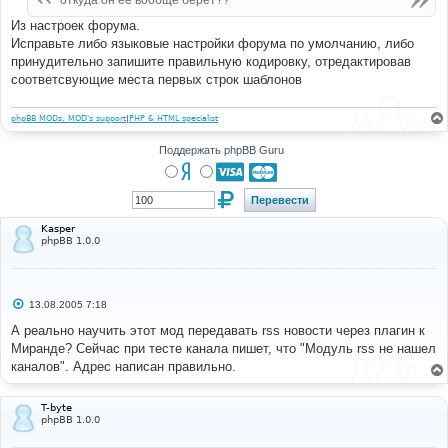
откуда он ее вообще берет??
н
и
Из настроек форума.
е
Исправьте либо языковые настройки форума по умолчанию, либо
принудительно запишите правильную кодировку, отредактировав
соответсвующие места первых строк шаблонов
phpBB MODs, MOD's support
|
PHP & HTML specialist
Поддержать phpBB Guru
Kasper
phpBB 1.0.0
С
13.08.2005 7:18
о
о
А реально научить этот мод передавать rss новости через плагин к
б
Миранде? Сейчас при тесте канала пишет, что "Модуль rss не нашел
щ
е
каналов". Адрес написан правильно.
н
и
е
T-byte
phpBB 1.0.0