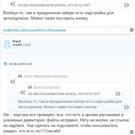
щ
е
но как пользователю унзать, что есть rss?
н
и
Вообще-то, там в праздничном наборе есть надстройка для
е
автоподписки. Можно также поставить кнопку.
phpBB MODs, MOD's support
|
PHP & HTML specialist
Snaut
phpBB 1.0.0
С
19.08.2005 9:45
о
о
б
Егор Наклоняев писал(а):
щ
е
н
Snaut писал(а):
и
е
но как пользователю унзать, что есть rss?
Вообще-то, там в праздничном наборе есть надстройка для
автоподписки. Можно также поставить кнопку.
Хм... еще раз все проверил, все, что есть в архиве распаковал в
указанные директории, файлы исправил. Нету ни кнопки, ни ссылки,
ни надписи.. Как сделать не подскажите, чтобы пользователь
увидел, что есть rss? Спасибо!