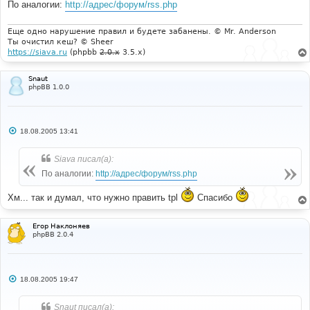
По аналогии:
http://адрес/форум/rss.php
Еще одно нарушение правил и будете забанены. © Mr. Anderson
Ты очистил кеш? © Sheer
https://siava.ru
(phpbb
2.0.x
3.5.x)
Snaut
phpBB 1.0.0
С
18.08.2005 13:41
о
о
б
Siava писал(а):
щ
е
По аналогии:
http://адрес/форум/rss.php
н
и
е
Хм... так и думал, что нужно править tpl
Спасибо
Егор Наклоняев
phpBB 2.0.4
С
18.08.2005 19:47
о
о
б
Snaut писал(а):