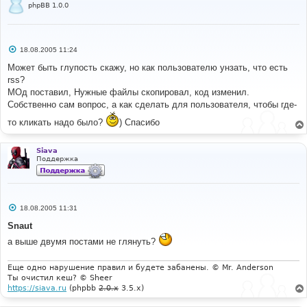
phpBB 1.0.0
С
18.08.2005 11:24
о
о
Может быть глупость скажу, но как пользователю унзать, что есть
б
rss?
щ
е
МОд поставил, Нужные файлы скопировал, код изменил.
н
Собственно сам вопрос, а как сделать для пользователя, чтобы где-
и
е
то кликать надо было?
) Спасибо
Siava
Поддержка
С
18.08.2005 11:31
о
о
Snaut
б
щ
а выше двумя постами не глянуть?
е
н
и
Еще одно нарушение правил и будете забанены. © Mr. Anderson
е
Ты очистил кеш? © Sheer
https://siava.ru
(phpbb
2.0.x
3.5.x)