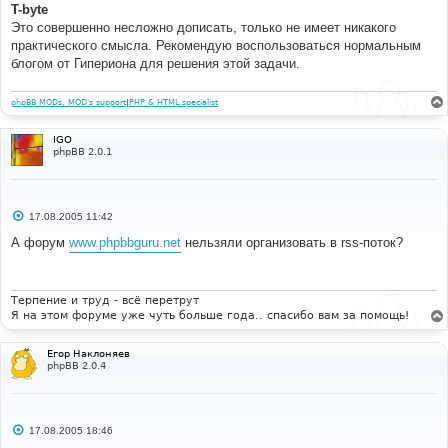
T-byte
Это совершенно несложно дописать, только не имеет никакого
практического смысла. Рекомендую воспользоваться нормальным
блогом от Гипериона для решения этой задачи.
phpBB MODs, MOD's support
|
PHP & HTML specialist
IGO
phpBB 2.0.1
С
17.08.2005 11:42
о
о
А форум
www.phpbbguru.net
нельзяли организовать в rss-поток?
б
щ
е
н
и
Терпение и труд - всё перетрут
е
Я на этом форуме уже чуть больше года.. спасибо вам за помощь!
Егор Наклоняев
phpBB 2.0.4
С
17.08.2005 18:46
о