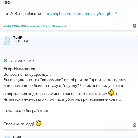
о
IGO
б
щ
е
Гм. А Вы пробовали
http://phpbbguru.net/community/rss.php
?
н
и
е
phpBB MODs, MOD's support
|
PHP & HTML specialist
MchlP
phpBB 1.4.1
С
17.08.2005 21:15
о
о
Егор Наклоняев
б
Вопрос не по существу...
щ
е
Вы специально так "оформили" rss.php, чтоб "враги не догадались"
н
или времени не было на такую "ерунду"? (я имею в виду "стиль
и
е
оформления кода программы", точнее - его отсутствие
)
Читается тяжеловато - пол часа убил на причесывание кода...
Пока вроде бы работает.
Спасибо за мод!
Snaut