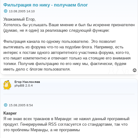
Фильтрация по нику - получаем блог
С
13.08.2005 14:10
о
о
Уважаемый Егор,
б
Хотелось бы услышать Ваше мнение и был бы искренне признателен
щ
е
(думаю, не я один) за реализацию следующей функции:
н
и
е
Фильтрация канала по одному пользователю. Это позволит
вытягивать из форума что-то на подобии блога. Например, есть
интерес к постам одного авторитетного участника форума, кого-то,
кто пишет компетентно и отвечает только на стоящие его внимания
топики. Получив фильтрацию по его нику мы, фактически, будем
иметь дело с блогом пользователя.
Егор Наклоняев
phpBB 2.0.4
С
15.08.2005 8:54
о
о
Kasper
б
Я не знаю всех траканов в Миранде: не нажил данный програмный
щ
е
продукт. Генерируемый RSS согласуется со стандартами, так что
н
это проблемы Миранды, а не программы
и
е