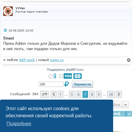
VVVas
Former team member
С
19.08.2005 10:45
о
о
Snaut
б
Папка Addon только для Дедов Морозов и Снегурочек, не вздумайте
щ
е
в неё лезть, там подарки только для них.
н
и
е
я люблю
daft punk
| новый
sugoi.ru
Поддержать phpBB Guru
Страница
7
из
26
1
5
6
7
8
9
26
Пред.
След
Сообщений: 384
…
…
Перейти
Этот сайт использует cookies для
Главная
Форумы
Наша команда
О команде
Конфиденциальность
обеспечения своей корректной работы.
Подробнее