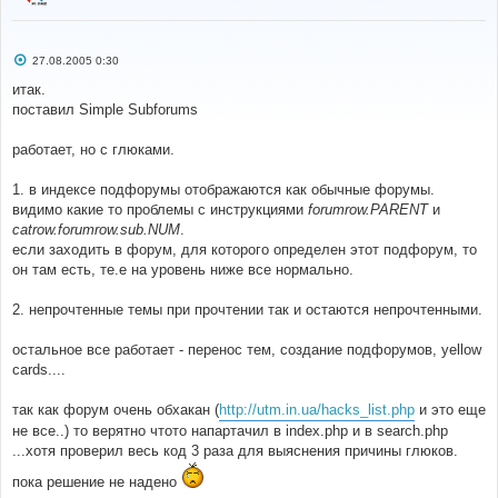
С
27.08.2005 0:30
о
о
итак.
б
поставил Simple Subforums
щ
е
н
работает, но с глюками.
и
е
1. в индексе подфорумы отображаются как обычные форумы.
видимо какие то проблемы с инструкциями
forumrow.PARENT
и
catrow.forumrow.sub.NUM
.
если заходить в форум, для которого определен этот подфорум, то
он там есть, те.е на уровень ниже все нормально.
2. непрочтенные темы при прочтении так и остаются непрочтенными.
остальное все работает - перенос тем, создание подфорумов, yellow
cards....
так как форум очень обхакан (
http://utm.in.ua/hacks_list.php
и это еще
не все..) то верятно чтото напартачил в index.php и в search.php
...хотя проверил весь код 3 раза для выяснения причины глюков.
пока решение не надено