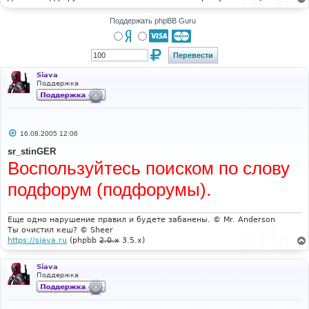
н
и
Поддержать phpBB Guru
е
Siava
Поддержка
С
16.08.2005 12:06
о
о
sr_stinGER
б
Воспользуйтесь поиском по слову
щ
е
н
подфорум (подфорумы).
и
е
Еще одно нарушение правил и будете забанены. © Mr. Anderson
Ты очистил кеш? © Sheer
https://siava.ru
(phpbb
2.0.x
3.5.x)
Siava
Поддержка