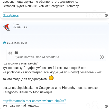
е
уровень подфорума, но обычно, этого достаточно.
Гемороя будет меньше, чем от Categories Hierarchy.
Мой форум
Crow
phpBB 1.4.4
С
25.08.2005 15:01
о
о
б
щ
Лучше поставь мод от Smartor-a.
е
н
и
где можно взять такой?
е
тут по поиску "подфорум" нашел 11 тем, ни в одной нет
на phpbbhacks просмотрел все моды (24 по моему) Smartor-a - нет
такого мода для подфорумов.
искал на phpbbhacks по Categories и по Hierarchy - опять только
Categories Hierarchy Mod находит
http://smartor.is-root.com/viewforum.php?f=7
тут тоже не наблюдаю...