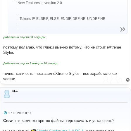
New Features in version 2.0
.
.
- Tokens IF, ELSEIF, ELSE, ENDIF, DEFINE, UNDEFINE
.
.
Добавлено спустя 33 секунды:
поэтому полагаю, что глюки именно потому, что не стоит eXtreme
Styles
Добавлено спустя 3 минуты 20 секунд:
точно. так и есть. поставил eXtreme Styles - все заработало как
часики.
AEC
С
27.08.2005 0:57
о
о
Crow
, так какие конкретно файлы надо скачать и установить?
б
щ
е