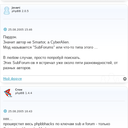
Jovani
phpBB 2.0.5
С
25.08.2005 15:46
о
о
Пардон.
б
Значит автор не Smartor, а CyberAlien.
щ
е
Мод называется "SubForums" или что-то типа этого ...
н
и
е
В любом случае, просто попробуй поискать.
Этих SubForum-ов я встречал уже около пяти разновидностей, от
разных авторов.
Мой форум
Crow
phpBB 1.4.4
С
25.08.2005 16:43
о
о
хех...
б
прошерстил весь phpbbhacks по ключам sub и forum - только
щ
е