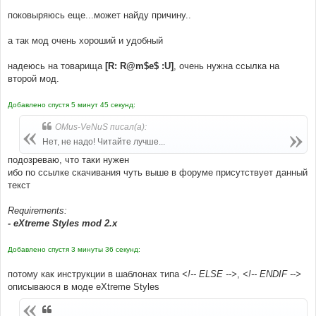
поковыряюсь еще...может найду причину..
а так мод очень хороший и удобный
надеюсь на товарища
[R: R@m$e$ :U]
, очень нужна ссылка на
второй мод.
Добавлено спустя 5 минут 45 секунд:
OMus-VeNuS писал(а):
Нет, не надо! Читайте лучше...
подозреваю, что таки нужен
ибо по ссылке скачивания чуть выше в форуме присутствует данный
текст
Requirements:
- eXtreme Styles mod 2.x
Добавлено спустя 3 минуты 36 секунд:
потому как инструкции в шаблонах типа
<!-- ELSE -->
,
<!-- ENDIF -->
описываюся в моде eXtreme Styles