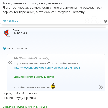
о
Точно, именно этот мод я подразумевал.
б
Я его тестировал, возможности у него ограничены, но работает без
щ
е
серьезных нареканий, в отличии от Categories Hierarchy.
н
и
е
Мой форум
Crow
phpBB 1.4.4
С
25.08.2005 18:23
о
о
б
OMus-VeNuS писал(а):
щ
е
Ну почему не поискать а? Вот от киберилиена:
н
http://www.phpbbstyles.com/viewtopic.php?t=5553
и
е
Добавлено спустя 1 минуту 13 секунд:
от кибералиена в смысле
сорри, сей сайт я не знал...
спасибо, буду пробовать
Добавлено спустя 48 минут 57 секунд: