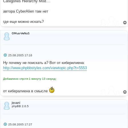
Categories Hierarchy Mod....
н
и
е
автора CyberAlien там нет
где еще можно искать?
OMus-VeNuS
С
25.08.2005 17:16
о
о
Ну почему не поискать а? Вот от киберилиена:
б
http://www.phpbbstyles.com/viewtopic.php?t=5553
щ
е
н
Добавлено спустя 1 минуту 13 секунд:
и
е
от кибералиена в смысле
Jovani
phpBB 2.0.5
С
25.08.2005 17:27
о