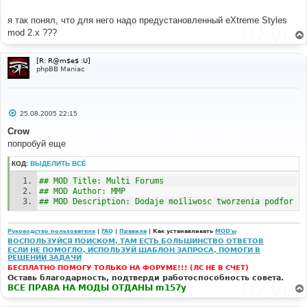
я так понял, что для него надо предустановленный eXtreme Styles
mod 2.x ???
[R: R@m$e$ :U]
phpBB Maniac
С
25.08.2005 22:15
о
о
Crow
б
попробуй еще
щ
е
н
КОД:
ВЫДЕЛИТЬ ВСЁ
и
е
## MOD Title: Multi Forums
## MOD Author: MMP
## MOD Description: Dodaje moїliwosc tworzenia podfor
Руководство пользователя
|
FAQ
|
Правила
| Как устанавливать
MOD'ы
ВОСПОЛЬЗУЙСЯ ПОИСКОМ, ТАМ ЕСТЬ БОЛЬШИНСТВО ОТВЕТОВ
ЕСЛИ НЕ ПОМОГЛО, ИСПОЛЬЗУЙ ШАБЛОН ЗАПРОСА, ПОМОГИ В
РЕШЕНИИ ЗАДАЧИ
БЕСПЛАТНО ПОМОГУ ТОЛЬКО НА ФОРУМЕ!!! (ЛС НЕ В СЧЕТ)
Оставь благодарность, подтверди работоспособность совета.
ВСЕ ПРАВА НА МОДЫ ОТДАНЫ m157y