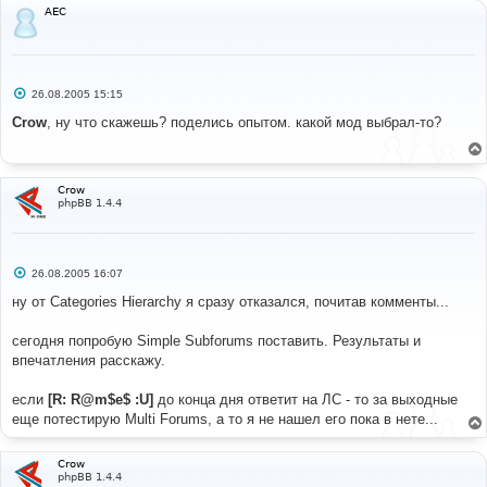
AEC
С
26.08.2005 15:15
о
о
Crow
, ну что скажешь? поделись опытом. какой мод выбрал-то?
б
щ
е
н
и
Crow
е
phpBB 1.4.4
С
26.08.2005 16:07
о
о
ну от Categories Hierarchy я сразу отказался, почитав комменты...
б
щ
е
сегодня попробую Simple Subforums поставить. Результаты и
н
впечатления расскажу.
и
е
если
[R: R@m$e$ :U]
до конца дня ответит на ЛС - то за выходные
еще потестирую Multi Forums, а то я не нашел его пока в нете...
Crow
phpBB 1.4.4