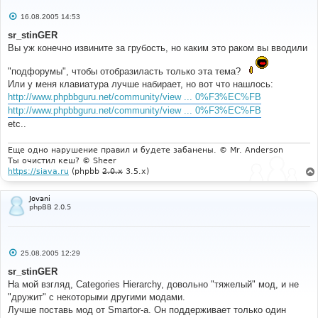
С
16.08.2005 14:53
о
о
sr_stinGER
б
Вы уж конечно извините за грубость, но каким это раком вы вводили
щ
е
н
"подфорумы", чтобы отобразиласть только эта тема?
и
Или у меня клавиатура лучше набирает, но вот что нашлось:
е
http://www.phpbbguru.net/community/view ... 0%F3%EC%FB
http://www.phpbbguru.net/community/view ... 0%F3%EC%FB
etc..
Еще одно нарушение правил и будете забанены. © Mr. Anderson
Ты очистил кеш? © Sheer
https://siava.ru
(phpbb
2.0.x
3.5.x)
Jovani
phpBB 2.0.5
С
25.08.2005 12:29
о
о
sr_stinGER
б
На мой взгляд, Categories Hierarchy, довольно "тяжелый" мод, и не
щ
е
"дружит" с некоторыми другими модами.
н
Лучше поставь мод от Smartor-a. Он поддерживает только один
и