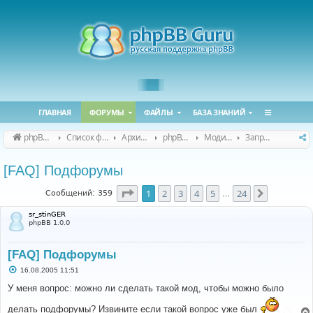
ГЛАВНАЯ
ФОРУМЫ
ФАЙЛЫ
БАЗА ЗНАНИЙ
phpBB Guru
Список форумов
Архивные форумы
phpBB 2.0.x (архив)
Модификация phpBB 2.0.x
Запросы модов для phpBB 2.0.x
[FAQ] Подфорумы
Страница
1
из
24
1
2
3
4
5
24
След.
Сообщений: 359
…
sr_stinGER
phpBB 1.0.0
[FAQ] Подфорумы
С
16.08.2005 11:51
о
о
У меня вопрос: можно ли сделать такой мод, чтобы можно было
б
щ
делать подфорумы? Извините если такой вопрос уже был
е