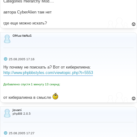
Categories Hierarchy Mod....
н
и
е
автора CyberAlien там нет
где еще можно искать?
OMus-VeNuS
С
25.08.2005 17:16
о
о
Ну почему не поискать а? Вот от киберилиена:
б
http://www.phpbbstyles.com/viewtopic.php?t=5553
щ
е
н
Добавлено спустя 1 минуту 13 секунд:
и
е
от кибералиена в смысле
Jovani
phpBB 2.0.5
С
25.08.2005 17:27
о