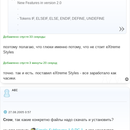
New Features in version 2.0
.
.
- Tokens IF, ELSEIF, ELSE, ENDIF, DEFINE, UNDEFINE
.
.
Добавлено спустя 33 секунды:
поэтому полагаю, что глюки именно потому, что не стоит eXtreme
Styles
Добавлено спустя 3 минуты 20 секунд:
точно. так и есть. поставил eXtreme Styles - все заработало как
часики.
AEC
С
27.08.2005 0:57
о
о
Crow
, так какие конкретно файлы надо скачать и установить?
б
щ
е