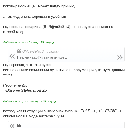
поковыряюсь еще...может найду причину..
а так мод очень хороший и удобный
надеюсь на товарища
[R: R@m$e$ :U]
, очень нужна ссылка на
второй мод.
Добавлено спустя 5 минут 45 секунд:
OMus-VeNuS писал(а):
Нет, не надо! Читайте лучше...
подозреваю, что таки нужен
ибо по ссылке скачивания чуть выше в форуме присутствует данный
текст
Requirements:
- eXtreme Styles mod 2.x
Добавлено спустя 3 минуты 36 секунд:
потому как инструкции в шаблонах типа
<!-- ELSE -->
,
<!-- ENDIF -->
описываюся в моде eXtreme Styles