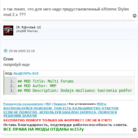
я так понял, что для него надо предустановленный eXtreme Styles
mod 2.x ???
[R: R@m$e$ :U]
phpBB Maniac
С
25.08.2005 22:15
о
о
Crow
б
попробуй еще
щ
е
н
КОД:
ВЫДЕЛИТЬ ВСЁ
и
е
## MOD Title: Multi Forums
## MOD Author: MMP
## MOD Description: Dodaje moїliwosc tworzenia podfor
Руководство пользователя
|
FAQ
|
Правила
| Как устанавливать
MOD'ы
ВОСПОЛЬЗУЙСЯ ПОИСКОМ, ТАМ ЕСТЬ БОЛЬШИНСТВО ОТВЕТОВ
ЕСЛИ НЕ ПОМОГЛО, ИСПОЛЬЗУЙ ШАБЛОН ЗАПРОСА, ПОМОГИ В
РЕШЕНИИ ЗАДАЧИ
БЕСПЛАТНО ПОМОГУ ТОЛЬКО НА ФОРУМЕ!!! (ЛС НЕ В СЧЕТ)
Оставь благодарность, подтверди работоспособность совета.
ВСЕ ПРАВА НА МОДЫ ОТДАНЫ m157y