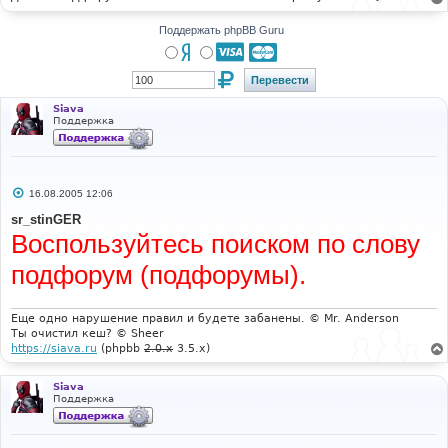
н
и
Поддержать phpBB Guru
е
Siava
Поддержка
С
16.08.2005 12:06
о
о
sr_stinGER
б
Воспользуйтесь поиском по слову
щ
е
н
подфорум (подфорумы).
и
е
Еще одно нарушение правил и будете забанены. © Mr. Anderson
Ты очистил кеш? © Sheer
https://siava.ru
(phpbb
2.0.x
3.5.x)
Siava
Поддержка