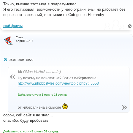
о
Точно, именно этот мод я подразумевал.
б
Я его тестировал, возможности у него ограничены, но работает без
щ
е
серьезных нареканий, в отличии от Categories Hierarchy.
н
и
е
Мой форум
Crow
phpBB 1.4.4
С
25.08.2005 18:23
о
о
б
OMus-VeNuS писал(а):
щ
е
Ну почему не поискать а? Вот от киберилиена:
н
http://www.phpbbstyles.com/viewtopic.php?t=5553
и
е
Добавлено спустя 1 минуту 13 секунд:
от кибералиена в смысле
сорри, сей сайт я не знал...
спасибо, буду пробовать
Добавлено спустя 48 минут 57 секунд: