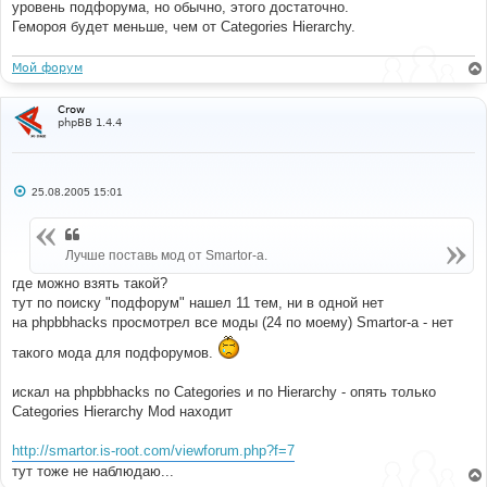
е
уровень подфорума, но обычно, этого достаточно.
Гемороя будет меньше, чем от Categories Hierarchy.
Мой форум
Crow
phpBB 1.4.4
С
25.08.2005 15:01
о
о
б
щ
Лучше поставь мод от Smartor-a.
е
н
и
где можно взять такой?
е
тут по поиску "подфорум" нашел 11 тем, ни в одной нет
на phpbbhacks просмотрел все моды (24 по моему) Smartor-a - нет
такого мода для подфорумов.
искал на phpbbhacks по Categories и по Hierarchy - опять только
Categories Hierarchy Mod находит
http://smartor.is-root.com/viewforum.php?f=7
тут тоже не наблюдаю...