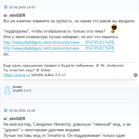
С
16.08.2005 14:53
о
о
sr_stinGER
б
Вы уж конечно извините за грубость, но каким это раком вы вводили
щ
е
н
"подфорумы", чтобы отобразиласть только эта тема?
и
Или у меня клавиатура лучше набирает, но вот что нашлось:
е
http://www.phpbbguru.net/community/view ... 0%F3%EC%FB
http://www.phpbbguru.net/community/view ... 0%F3%EC%FB
etc..
Еще одно нарушение правил и будете забанены. © Mr. Anderson
Ты очистил кеш? © Sheer
https://siava.ru
(phpbb
2.0.x
3.5.x)
Jovani
phpBB 2.0.5
С
25.08.2005 12:29
о
о
sr_stinGER
б
На мой взгляд, Categories Hierarchy, довольно "тяжелый" мод, и не
щ
е
"дружит" с некоторыми другими модами.
н
Лучше поставь мод от Smartor-a. Он поддерживает только один
и