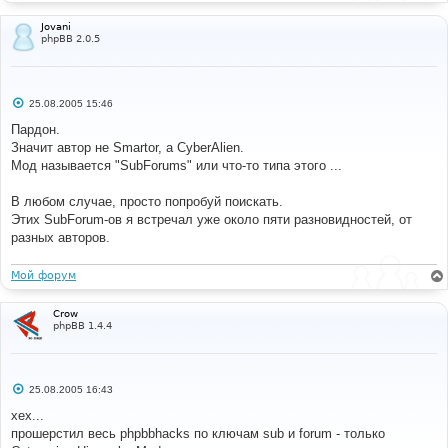
Jovani
phpBB 2.0.5
С
25.08.2005 15:46
о
о
Пардон.
б
Значит автор не Smartor, а CyberAlien.
щ
е
Мод называется "SubForums" или что-то типа этого ...
н
и
е
В любом случае, просто попробуй поискать.
Этих SubForum-ов я встречал уже около пяти разновидностей, от
разных авторов.
Мой форум
Crow
phpBB 1.4.4
С
25.08.2005 16:43
о
о
хех...
б
прошерстил весь phpbbhacks по ключам sub и forum - только
щ
е