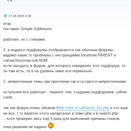
С
27.08.2005 0:30
о
о
итак.
б
поставил Simple Subforums
щ
е
н
работает, но с глюками.
и
е
1. в индексе подфорумы отображаются как обычные форумы.
видимо какие то проблемы с инструкциями
forumrow.PARENT
и
catrow.forumrow.sub.NUM
.
если заходить в форум, для которого определен этот подфорум, то
он там есть, те.е на уровень ниже все нормально.
2. непрочтенные темы при прочтении так и остаются непрочтенными.
остальное все работает - перенос тем, создание подфорумов, yellow
cards....
так как форум очень обхакан (
http://utm.in.ua/hacks_list.php
и это еще
не все..) то верятно чтото напартачил в index.php и в search.php
...хотя проверил весь код 3 раза для выяснения причины глюков.
пока решение не надено