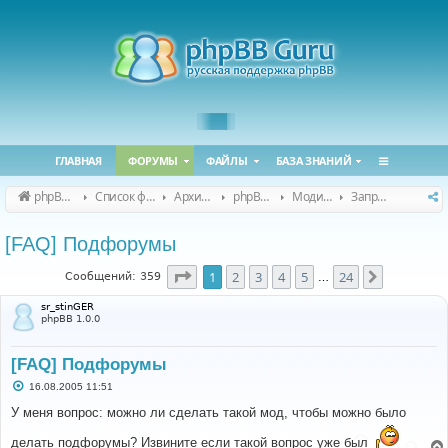
ГЛАВНАЯ
ФОРУМЫ
ФАЙЛЫ
БАЗА ЗНАНИЙ
phpBB Guru
Список форумов
Архивные форумы
phpBB 2.0.x (архив)
Модификация phpBB 2.0.x
Запросы модов для phpBB 2.0.x
[FAQ] Подфорумы
Страница
1
из
24
1
2
3
4
5
24
След.
Сообщений: 359
…
sr_stinGER
phpBB 1.0.0
[FAQ] Подфорумы
С
16.08.2005 11:51
о
о
У меня вопрос: можно ли сделать такой мод, чтобы можно было
б
щ
делать подфорумы? Извините если такой вопрос уже был
е