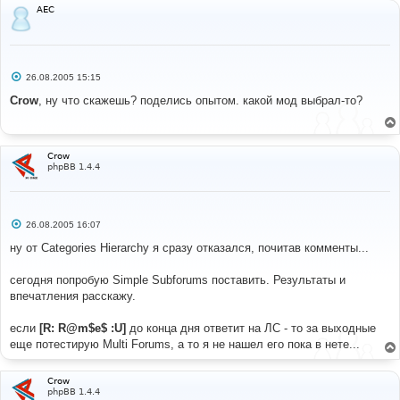
AEC
С
26.08.2005 15:15
о
о
Crow
, ну что скажешь? поделись опытом. какой мод выбрал-то?
б
щ
е
н
и
Crow
е
phpBB 1.4.4
С
26.08.2005 16:07
о
о
ну от Categories Hierarchy я сразу отказался, почитав комменты...
б
щ
е
сегодня попробую Simple Subforums поставить. Результаты и
н
впечатления расскажу.
и
е
если
[R: R@m$e$ :U]
до конца дня ответит на ЛС - то за выходные
еще потестирую Multi Forums, а то я не нашел его пока в нете...
Crow
phpBB 1.4.4