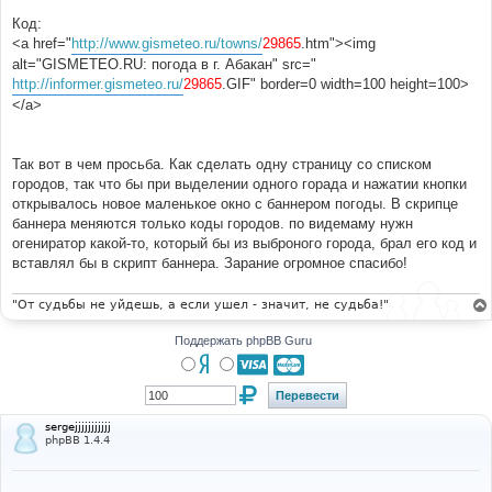
Код:
<a href="
http://www.gismeteo.ru/towns/
29865
.htm"><img
alt="GISMETEO.RU: погода в г. Абакан" src="
http://informer.gismeteo.ru/
29865
.GIF" border=0 width=100 height=100>
</a>
Так вот в чем просьба. Как сделать одну страницу со списком
городов, так что бы при выделении одного горада и нажатии кнопки
открывалось новое маленькое окно с баннером погоды. В скрипце
баннера меняются только коды городов. по видемаму нужн
огениратор какой-то, который бы из выброного города, брал его код и
вставлял бы в скрипт баннера. Зарание огромное спасибо!
"От судьбы не уйдешь, а если ушел - значит, не судьба!"
Поддержать phpBB Guru
sergejjjjjjjjjjj
phpBB 1.4.4