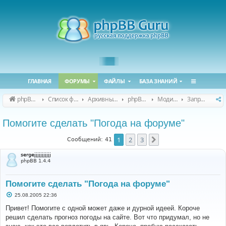
ГЛАВНАЯ
ФОРУМЫ
ФАЙЛЫ
БАЗА ЗНАНИЙ
phpBB Guru
Список форумов
Архивные форумы
phpBB 2.0.x (архив)
Модификация phpBB 2.0.x
Запросы модов для phpBB 2.0.x
Помогите сделать "Погода на форуме"
1
2
3
След.
Сообщений: 41
sergejjjjjjjjjjj
phpBB 1.4.4
Помогите сделать "Погода на форуме"
С
25.08.2005 22:36
о
о
Привет! Помогите с одной может даже и дурной идеей. Короче
б
решил сделать прогноз погоды на сайте. Вот что придумал, но не
щ
е