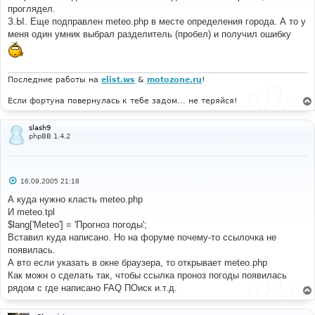
<option
value
=
"11414"
>
Карлов.Вары
</option>
е
проглядел.
<option
value
=
"60155"
>
Касабланка
</option>
н
З.Ы. Еще подправлен meteo.php в месте определения города. А то у
<option
value
=
"16459"
>
Катания
</option>
и
е
<option
value
=
"44454"
>
Катманду
</option>
меня один умник выбрал разделитель (пробел) и получил ошибку
<option
value
=
"26629"
>
Каунас
</option>
<option
value
=
"84472"
>
Кахамарка
</option>
<option
value
=
"27627"
>
Кашира
</option>
Последние работы на
elist.ws
&
motozone.ru
!
<option
value
=
"68816"
>
Кейптаун
</option>
<option
value
=
"10513"
>
Кельн
</option>
Если фортуна повернулась к тебе задом... не теряйся!
<option
value
=
"29642"
>
Кемерово
</option>
<option
value
=
"02863"
>
Кеми
</option>
<option
value
=
"33983"
>
Керчь
</option>
slash9
phpBB 1.4.2
<option
value
=
"12830"
>
Кестхей
</option>
<option
value
=
"33345"
>
Киев
</option>
<option
value
=
"68438"
>
Кимберли
</option>
<option
value
=
"26059"
>
Кингисепп
</option>
С
16.09.2005 21:18
о
<option
value
=
"71620"
>
Кингстон
</option>
о
А куда нужно класть meteo.php
<option
value
=
"47759"
>
Киото
</option>
б
И meteo.tpl
<option
value
=
"27196"
>
Киров
</option>
щ
<option
value
=
"33711"
>
Кировоград
</option>
е
$lang['Meteo'] = 'Прогноз погоды';
н
<option
value
=
"29749"
>
Киселевск
</option>
Вставил куда написано. Но на форуме почему-то ссылочка не
и
<option
value
=
"37123"
>
Кисловодск
</option>
е
появилась.
<option
value
=
"33815"
>
Кишинев
</option>
А вто если указать в окне браузера, то открывает meteo.php
<option
value
=
"26509"
>
Клайпеда
</option>
Как можн о сделать так, чтобы ссылка проноз погоды появилась
<option
value
=
"27417"
>
Клин
</option>
рядом с где написано FAQ ПОиск и.т.д.
<option
value
=
"99963"
>
Ковров
</option>
<option
value
=
"23748"
>
Когалым
</option>