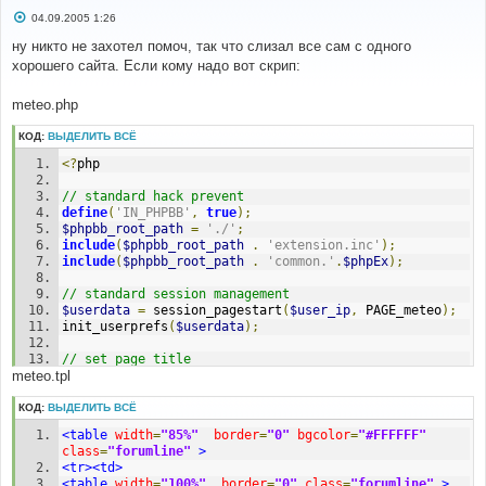
С
04.09.2005 1:26
о
о
ну никто не захотел помоч, так что слизал все сам с одного
б
хорошего сайта. Если кому надо вот скрип:
щ
е
н
meteo.php
и
е
КОД:
ВЫДЕЛИТЬ ВСЁ
<?
php 
// standard hack prevent 
define
(
'IN_PHPBB'
,
true
);
$phpbb_root_path
=
'./'
;
include
(
$phpbb_root_path
.
'extension.inc'
);
include
(
$phpbb_root_path
.
'common.'
.
$phpEx
);
// standard session management 
$userdata
=
 session_pagestart
(
$user_ip
,
 PAGE_meteo
);
init_userprefs
(
$userdata
);
// set page title 
meteo.tpl
$page_title
=
'meteo'
;
// standard page header 
КОД:
ВЫДЕЛИТЬ ВСЁ
include
(
$phpbb_root_path
.
<table
width
=
"85%"
border
=
"0"
bgcolor
=
"#FFFFFF"
'includes/page_header.'
.
$phpEx
);
class
=
"forumline"
>
<tr><td>
// assign template 
<table
width
=
"100%"
border
=
"0"
class
=
"forumline"
>