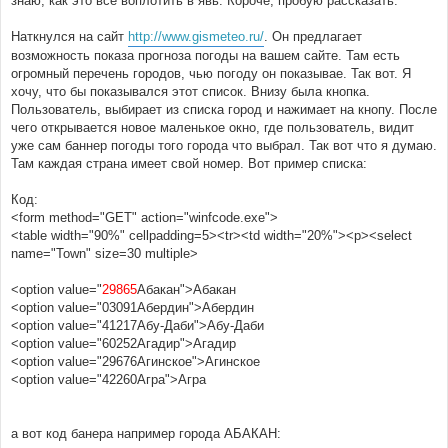
знаю, как это все воплотить в явь. Короче, пробую рассказать.
н
и
е
Наткнулся на сайт
http://www.gismeteo.ru/
. Он предлагает
возможность показа прогноза погоды на вашем сайте. Там есть
огромный перечень городов, чью погоду он показывае. Так вот. Я
хочу, что бы показывался этот список. Внизу была кнопка.
Пользователь, выбирает из списка город и нажимает на кнопу. После
чего открывается новое маленькое окно, где пользователь, видит
уже сам баннер погоды того города что выбрал. Так вот что я думаю.
Там каждая страна имеет свой номер. Вот пример списка:
Код:
<form method="GET" action="winfcode.exe">
<table width="90%" cellpadding=5><tr><td width="20%"><p><select
name="Town" size=30 multiple>
<option value="
29865
Абакан">Абакан
<option value="03091Абердин">Абердин
<option value="41217Абу-Даби">Абу-Даби
<option value="60252Агадир">Агадир
<option value="29676Агинское">Агинское
<option value="42260Агра">Агра
а вот код банера например города АБАКАН: