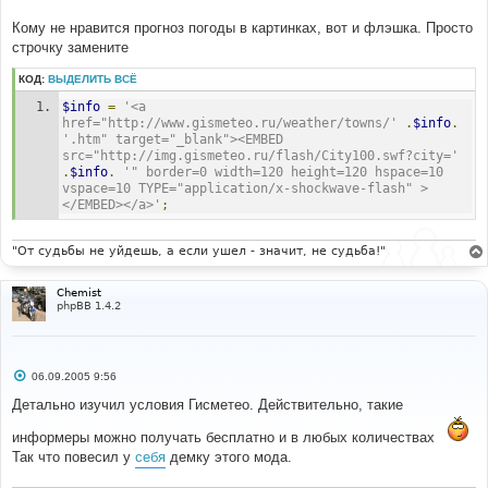
<option
value
=
"03969"
>
Дублин
</option>
Кому не нравится прогноз погоды в картинках, вот и флэшка. Просто
<option
value
=
"99974"
>
Дубна
</option>
<option
value
=
"14472"
>
Дубровник
</option>
строчку замените
<option
value
=
"23074"
>
Дудинка
</option>
<option
value
=
"68593"
>
Дурбан
</option>
КОД:
ВЫДЕЛИТЬ ВСЁ
$info
=
'<a 
<option
value
=
"38836"
>
Душанбе
</option>
href="http://www.gismeteo.ru/weather/towns/'
.
$info
.
<option
value
=
"10400"
>
Дюссельдорф
</option>
'.htm" target="_blank"><EMBED 
<option
value
=
"33929"
>
Евпатория
</option>
src="http://img.gismeteo.ru/flash/City100.swf?city='
<option
value
=
"27623"
>
Егорьевск
</option>
.
$info
.
'" border=0 width=120 height=120 hspace=10 
<option
value
=
"34727"
>
Ейск
</option>
vspace=10 TYPE="application/x-shockwave-flash" >
<option
value
=
"28440"
>
Екатеринбург
</option>
</EMBED></a>'
;
<option
value
=
"27928"
>
Елец
</option>
<option
value
=
"37789"
>
Ереван
</option>
<option
value
=
"35671"
>
Жезказган
</option>
"От судьбы не уйдешь, а если ушел - значит, не судьба!"
<option
value
=
"06700"
>
Женева
</option>
<option
value
=
"33325"
>
Житомир
</option>
Chemist
phpBB 1.4.2
<option
value
=
"99964"
>
Жодино
</option>
<option
value
=
"14236"
>
Загреб
</option>
<option
value
=
"11350"
>
Зальцбург
</option>
<option
value
=
"34601"
>
Запорожье
</option>
<option
value
=
"28630"
>
Златоуст
</option>
С
06.09.2005 9:56
о
<option
value
=
"33526"
>
Ивано-Франковск
</option>
о
Детально изучил условия Гисметео. Действительно, такие
<option
value
=
"27347"
>
Иваново
</option>
б
щ
информеры можно получать бесплатно и в любых количествах
<option
value
=
"40184"
>
Иерусалим
</option>
е
н
<option
value
=
"28411"
>
Ижевск
</option>
Так что повесил у
себя
демку этого мода.
и
<option
value
=
"17218"
>
Измир
</option>
е
<option
value
=
"11120"
>
Инсбрук
</option>