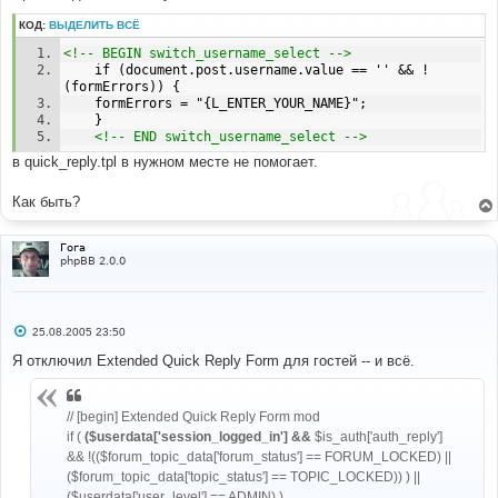
е
КОД:
ВЫДЕЛИТЬ ВСЁ
<!-- BEGIN switch_username_select -->
	if (document.post.username.value == '' && !
(formErrors)) {
	formErrors = "{L_ENTER_YOUR_NAME}";
	}
<!-- END switch_username_select -->
в quick_reply.tpl в нужном месте не помогает.
Как быть?
Гога
phpBB 2.0.0
С
25.08.2005 23:50
о
о
Я отключил Extended Quick Reply Form для гостей -- и всё.
б
щ
е
н
// [begin] Extended Quick Reply Form mod
и
if (
($userdata['session_logged_in'] &&
$is_auth['auth_reply']
е
&& !(($forum_topic_data['forum_status'] == FORUM_LOCKED) ||
($forum_topic_data['topic_status'] == TOPIC_LOCKED)) ) ||
($userdata['user_level'] == ADMIN) )