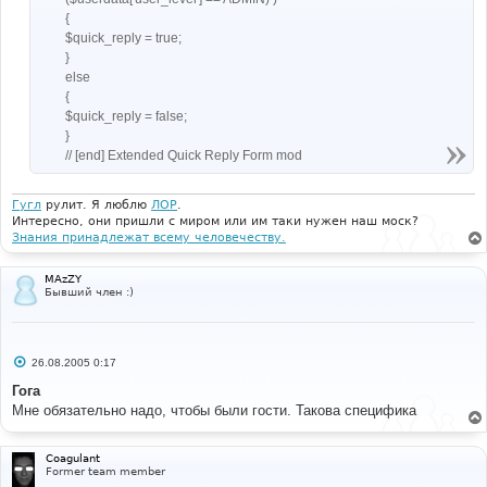
{
$quick_reply = true;
}
else
{
$quick_reply = false;
}
// [end] Extended Quick Reply Form mod
Гугл
рулит. Я люблю
ЛОР
.
Интересно, они пришли с миром или им таки нужен наш моск?
Знания принадлежат всему человечеству.
MAzZY
Бывший член :)
С
26.08.2005 0:17
о
о
Гога
б
Мне обязательно надо, чтобы были гости. Такова специфика
щ
е
н
и
Coagulant
е
Former team member