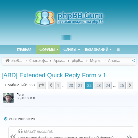
ГЛАВНАЯ
ФОРУМЫ
ФАЙЛЫ
БАЗА ЗНАНИЙ
phpBB Guru
Список форумов
Архивные форумы
phpBB 2.0.x (архив)
Модификация phpBB 2.0.x
Анонсы и поддержка модов для phpBB 2.0.x
[ABD] Extended Quick Reply Form v.1
Страница
22
из
26
1
20
21
22
23
24
26
Пред.
Сл
Сообщений: 383
…
…
Гога
phpBB 2.0.0
С
24.08.2005 23:23
о
о
б
MAzZY писал(а):
щ
е