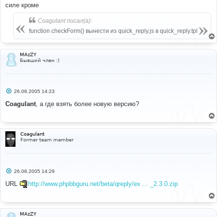
силе кроме
Coagulant писал(а):
function checkForm() вынести из quick_reply.js в quick_reply.tpl
MAzZY
Бывший член :)
С
26.08.2005 14:23
о
о
Coagulant
, а где взять более новую версию?
б
щ
е
н
и
Coagulant
е
Former team member
С
26.08.2005 14:29
о
о
URL
http://www.phpbbguru.net/beta/qreply/ex ... _2.3.0.zip
б
щ
е
н
и
MAzZY
е