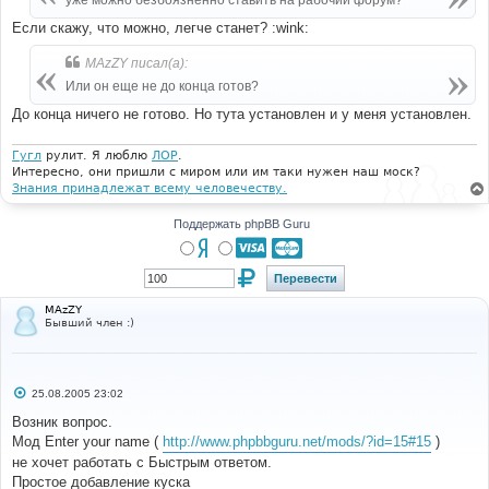
уже можно безбоязненно ставить на рабочий форум?
н
и
Если скажу, что можно, легче станет? :wink:
е
MAzZY писал(а):
Или он еще не до конца готов?
До конца ничего не готово. Но тута установлен и у меня установлен.
Гугл
рулит. Я люблю
ЛОР
.
Интересно, они пришли с миром или им таки нужен наш моск?
Знания принадлежат всему человечеству.
Поддержать phpBB Guru
MAzZY
Бывший член :)
С
25.08.2005 23:02
о
о
Возник вопрос.
б
Мод Enter your name (
http://www.phpbbguru.net/mods/?id=15#15
)
щ
е
не хочет работать с Быстрым ответом.
н
Простое добавление куска
и