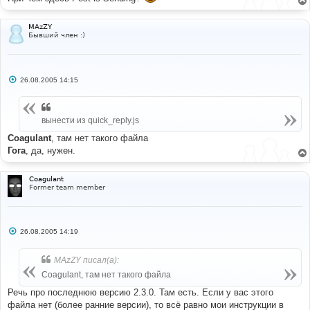
е
н
и
е
MAzZY
Бывший член :)
С
26.08.2005 14:15
о
о
б
щ
вынести из quick_reply.js
е
н
и
Coagulant
, там нет такого файла
е
Гога
, да, нужен.
Coagulant
Former team member
С
26.08.2005 14:19
о
о
б
MAzZY писал(а):
щ
е
Coagulant, там нет такого файла
н
и
Речь про последнюю версию 2.3.0. Там есть. Если у вас этого
е
файла нет (более ранние версии), то всё равно мои инструкции в