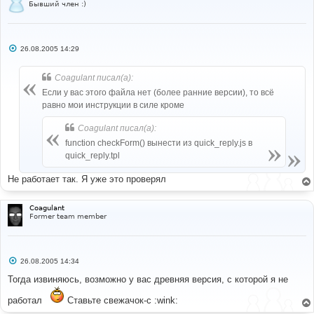
Бывший член :)
С
26.08.2005 14:29
о
о
б
Coagulant писал(а):
щ
е
Если у вас этого файла нет (более ранние версии), то всё
н
равно мои инструкции в силе кроме
и
е
Coagulant писал(а):
function checkForm() вынести из quick_reply.js в
quick_reply.tpl
Не работает так. Я уже это проверял
Coagulant
Former team member
С
26.08.2005 14:34
о
о
Тогда извиняюсь, возможно у вас древняя версия, с которой я не
б
щ
работал
Ставьте свежачок-с :wink:
е
н