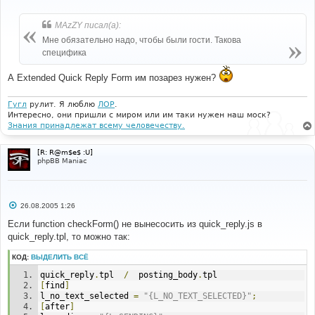
--- 
о
#
о
templates
/
subSilver
/
quick_reply
.
tpl
б
MAzZY писал(а):
щ
е
Мне обязательно надо, чтобы были гости. Такова
#
н
специфика
#-----[ FIND ]---------------------------------------
и
---
е
#
А Extended Quick Reply Form им позарез нужен?
if
(
formErrors
)
{
alert
(
formErrors
);
Гугл
рулит. Я люблю
ЛОР
.
return
false
;
Интересно, они пришли с миром или им таки нужен наш моск?
Знания принадлежат всему человечеству.
#
#-----[ BEFORE, ADD ]--------------------------------
----------
[R: R@m$e$ :U]
#
phpBB Maniac
<!--
BEGIN
 user_logged_out 
-->
if
(
document
.
post
.
username
.
value 
==
''
&&
!
(
formErrors
))
{
   formErrors 
=
"{L_ENTER_YOUR_NAME}"
;
С
26.08.2005 1:26
}
о
<!--
END
 user_logged_out 
-->
о
Если function checkForm() не вынесосить из quick_reply.js в
б
quick_reply.tpl, то можно так:
щ
е
н
КОД:
ВЫДЕЛИТЬ ВСЁ
и
е
quick_reply
.
tpl  
/
  posting_body
.
tpl 
[
find
]
l_no_text_selected 
=
"{L_NO_TEXT_SELECTED}"
;
[
after
]