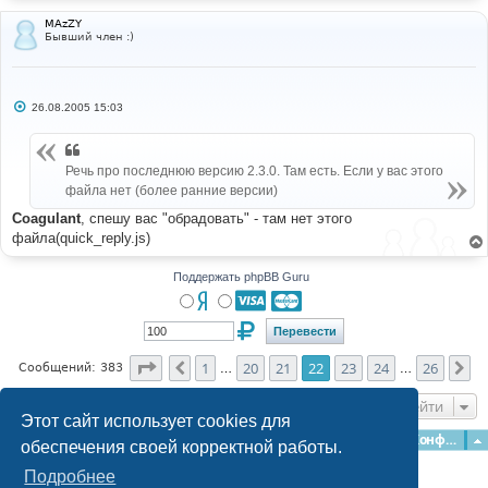
и
е
MAzZY
Бывший член :)
С
26.08.2005 15:03
о
о
б
щ
Речь про последнюю версию 2.3.0. Там есть. Если у вас этого
е
н
файла нет (более ранние версии)
и
е
Coagulant
, спешу вас "обрадовать" - там нет этого
файла(quick_reply.js)
Поддержать phpBB Guru
Страница
22
из
26
1
20
21
22
23
24
26
Пред.
Сл
Сообщений: 383
…
…
Перейти
Этот сайт использует cookies для
Главная
Форумы
Наша команда
О команде
Конфиденциальность
обеспечения своей корректной работы.
Подробнее