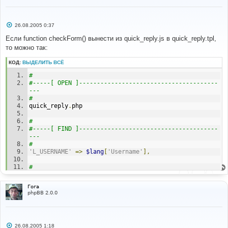
С
26.08.2005 0:37
о
о
Если function checkForm() вынести из quick_reply.js в quick_reply.tpl,
б
то можно так:
щ
е
н
КОД:
ВЫДЕЛИТЬ ВСЁ
и
е
#
#-----[ OPEN ]---------------------------------------
---
#
quick_reply
.
php
#
#-----[ FIND ]---------------------------------------
---
#
'L_USERNAME'
=>
$lang
[
'Username'
],
#
#-----[ AFTER, ADD ]---------------------------------
---------
Гога
#
phpBB 2.0.0
'L_ENTER_YOUR_NAME'
=>
$lang
[
'Enter_your_name'
],
#
#-----[ OPEN ]---------------------------------------
С
26.08.2005 1:18