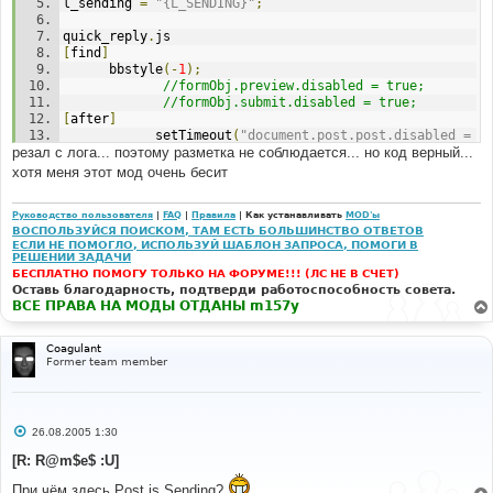
l_sending 
=
"{L_SENDING}"
;
quick_reply
.
js 
[
find
]
      bbstyle
(-
1
);
//formObj.preview.disabled = true;  
//formObj.submit.disabled = true;  
[
after
]
            setTimeout
(
"document.post.post.disabled = 
резал с лога... поэтому разметка не соблюдается... но код верный...
true;       document.post.post.value='"
+
 l_sending 
+
"'"
,
0
);
хотя меня этот мод очень бесит
Руководство пользователя
|
FAQ
|
Правила
| Как устанавливать
MOD'ы
ВОСПОЛЬЗУЙСЯ ПОИСКОМ, ТАМ ЕСТЬ БОЛЬШИНСТВО ОТВЕТОВ
ЕСЛИ НЕ ПОМОГЛО, ИСПОЛЬЗУЙ ШАБЛОН ЗАПРОСА, ПОМОГИ В
РЕШЕНИИ ЗАДАЧИ
БЕСПЛАТНО ПОМОГУ ТОЛЬКО НА ФОРУМЕ!!! (ЛС НЕ В СЧЕТ)
Оставь благодарность, подтверди работоспособность совета.
ВСЕ ПРАВА НА МОДЫ ОТДАНЫ m157y
Coagulant
Former team member
С
26.08.2005 1:30
о
о
[R: R@m$e$ :U]
б
щ
При чём здесь Post is Sending?