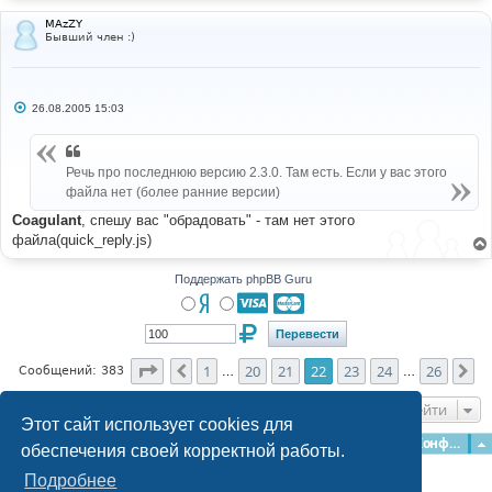
и
е
MAzZY
Бывший член :)
С
26.08.2005 15:03
о
о
б
щ
Речь про последнюю версию 2.3.0. Там есть. Если у вас этого
е
н
файла нет (более ранние версии)
и
е
Coagulant
, спешу вас "обрадовать" - там нет этого
файла(quick_reply.js)
Поддержать phpBB Guru
Страница
22
из
26
1
20
21
22
23
24
26
Пред.
Сл
Сообщений: 383
…
…
Перейти
Этот сайт использует cookies для
Главная
Форумы
Наша команда
О команде
Конфиденциальность
обеспечения своей корректной работы.
Подробнее