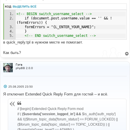
е
КОД:
ВЫДЕЛИТЬ ВСЁ
<!-- BEGIN switch_username_select -->
	if (document.post.username.value == '' && !
(formErrors)) {
	formErrors = "{L_ENTER_YOUR_NAME}";
	}
<!-- END switch_username_select -->
в quick_reply.tpl в нужном месте не помогает.
Как быть?
Гога
phpBB 2.0.0
С
25.08.2005 23:50
о
о
Я отключил Extended Quick Reply Form для гостей -- и всё.
б
щ
е
н
// [begin] Extended Quick Reply Form mod
и
if (
($userdata['session_logged_in'] &&
$is_auth['auth_reply']
е
&& !(($forum_topic_data['forum_status'] == FORUM_LOCKED) ||
($forum_topic_data['topic_status'] == TOPIC_LOCKED)) ) ||
($userdata['user_level'] == ADMIN) )