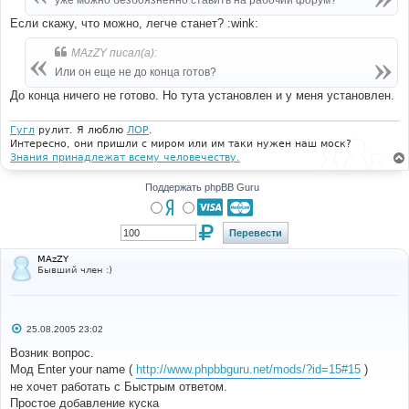
уже можно безбоязненно ставить на рабочий форум?
н
и
Если скажу, что можно, легче станет? :wink:
е
MAzZY писал(а):
Или он еще не до конца готов?
До конца ничего не готово. Но тута установлен и у меня установлен.
Гугл
рулит. Я люблю
ЛОР
.
Интересно, они пришли с миром или им таки нужен наш моск?
Знания принадлежат всему человечеству.
Поддержать phpBB Guru
MAzZY
Бывший член :)
С
25.08.2005 23:02
о
о
Возник вопрос.
б
Мод Enter your name (
http://www.phpbbguru.net/mods/?id=15#15
)
щ
е
не хочет работать с Быстрым ответом.
н
Простое добавление куска
и