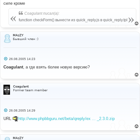
силе кроме
Coagulant писал(а):
function checkForm() вынести из quick_reply.js в quick_reply.tpl
MAzZY
Бывший член :)
С
26.08.2005 14:23
о
о
Coagulant
, а где взять более новую версию?
б
щ
е
н
и
Coagulant
е
Former team member
С
26.08.2005 14:29
о
о
URL
http://www.phpbbguru.net/beta/qreply/ex ... _2.3.0.zip
б
щ
е
н
и
MAzZY
е