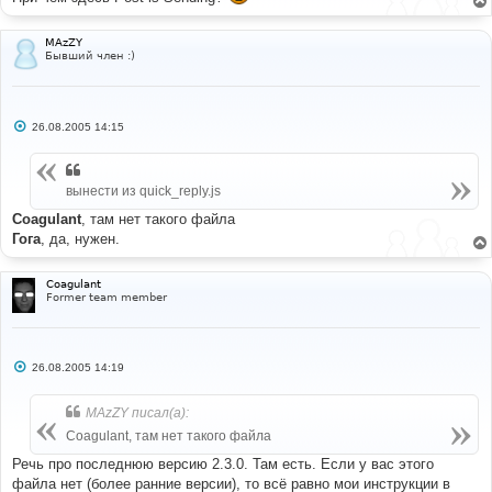
е
н
и
е
MAzZY
Бывший член :)
С
26.08.2005 14:15
о
о
б
щ
вынести из quick_reply.js
е
н
и
Coagulant
, там нет такого файла
е
Гога
, да, нужен.
Coagulant
Former team member
С
26.08.2005 14:19
о
о
б
MAzZY писал(а):
щ
е
Coagulant, там нет такого файла
н
и
Речь про последнюю версию 2.3.0. Там есть. Если у вас этого
е
файла нет (более ранние версии), то всё равно мои инструкции в