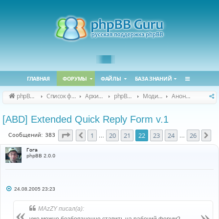
ГЛАВНАЯ
ФОРУМЫ
ФАЙЛЫ
БАЗА ЗНАНИЙ
phpBB Guru
Список форумов
Архивные форумы
phpBB 2.0.x (архив)
Модификация phpBB 2.0.x
Анонсы и поддержка модов для phpBB 2.0.x
[ABD] Extended Quick Reply Form v.1
Страница
22
из
26
1
20
21
22
23
24
26
Пред.
Сл
Сообщений: 383
…
…
Гога
phpBB 2.0.0
С
24.08.2005 23:23
о
о
б
MAzZY писал(а):
щ
е