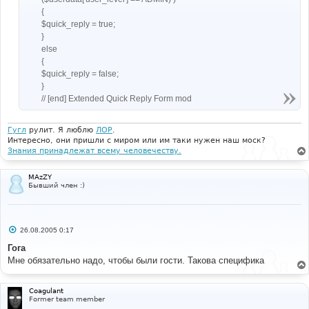
{
$quick_reply = true;
}
else
{
$quick_reply = false;
}
// [end] Extended Quick Reply Form mod
Гугл
рулит. Я люблю
ЛОР
.
Интересно, они пришли с миром или им таки нужен наш моск?
Знания принадлежат всему человечеству.
MAzZY
Бывший член :)
С
26.08.2005 0:17
о
о
Гога
б
Мне обязательно надо, чтобы были гости. Такова специфика
щ
е
н
и
Coagulant
е
Former team member