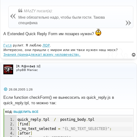
--- 
о
#
о
templates
/
subSilver
/
quick_reply
.
tpl
б
MAzZY писал(а):
щ
е
Мне обязательно надо, чтобы были гости. Такова
#
н
специфика
#-----[ FIND ]---------------------------------------
и
---
е
#
А Extended Quick Reply Form им позарез нужен?
if
(
formErrors
)
{
alert
(
formErrors
);
Гугл
рулит. Я люблю
ЛОР
.
return
false
;
Интересно, они пришли с миром или им таки нужен наш моск?
Знания принадлежат всему человечеству.
#
#-----[ BEFORE, ADD ]--------------------------------
----------
[R: R@m$e$ :U]
#
phpBB Maniac
<!--
BEGIN
 user_logged_out 
-->
if
(
document
.
post
.
username
.
value 
==
''
&&
!
(
formErrors
))
{
   formErrors 
=
"{L_ENTER_YOUR_NAME}"
;
С
26.08.2005 1:26
}
о
<!--
END
 user_logged_out 
-->
о
Если function checkForm() не вынесосить из quick_reply.js в
б
quick_reply.tpl, то можно так:
щ
е
н
КОД:
ВЫДЕЛИТЬ ВСЁ
и
е
quick_reply
.
tpl  
/
  posting_body
.
tpl 
[
find
]
l_no_text_selected 
=
"{L_NO_TEXT_SELECTED}"
;
[
after
]