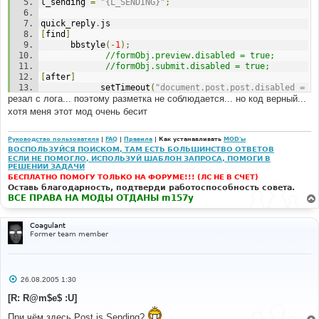
l_sending 
=
"{L_SENDING}"
;
quick_reply
.
js 
[
find
]
      bbstyle
(-
1
);
//formObj.preview.disabled = true;  
//formObj.submit.disabled = true;  
[
after
]
            setTimeout
(
"document.post.post.disabled = 
резал с лога... поэтому разметка не соблюдается... но код верный...
true;       document.post.post.value='"
+
 l_sending 
+
"'"
,
0
);
хотя меня этот мод очень бесит
Руководство пользователя
|
FAQ
|
Правила
| Как устанавливать
MOD'ы
ВОСПОЛЬЗУЙСЯ ПОИСКОМ, ТАМ ЕСТЬ БОЛЬШИНСТВО ОТВЕТОВ
ЕСЛИ НЕ ПОМОГЛО, ИСПОЛЬЗУЙ ШАБЛОН ЗАПРОСА, ПОМОГИ В
РЕШЕНИИ ЗАДАЧИ
БЕСПЛАТНО ПОМОГУ ТОЛЬКО НА ФОРУМЕ!!! (ЛС НЕ В СЧЕТ)
Оставь благодарность, подтверди работоспособность совета.
ВСЕ ПРАВА НА МОДЫ ОТДАНЫ m157y
Coagulant
Former team member
С
26.08.2005 1:30
о
о
[R: R@m$e$ :U]
б
щ
При чём здесь Post is Sending?