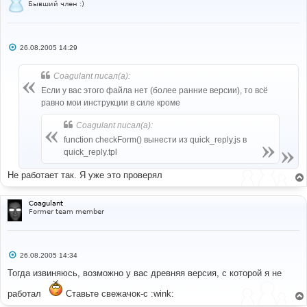
Бывший член :)
С
26.08.2005 14:29
о
о
б
Coagulant писал(а):
щ
е
Если у вас этого файла нет (более ранние версии), то всё
н
равно мои инструкции в силе кроме
и
е
Coagulant писал(а):
function checkForm() вынести из quick_reply.js в
quick_reply.tpl
Не работает так. Я уже это проверял
Coagulant
Former team member
С
26.08.2005 14:34
о
о
Тогда извиняюсь, возможно у вас древняя версия, с которой я не
б
щ
работал
Ставьте свежачок-с :wink:
е
н