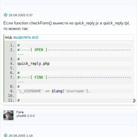
С
26.08.2005 0:37
о
о
Если function checkForm() вынести из quick_reply.js в quick_reply.tpl,
б
то можно так:
щ
е
н
КОД:
ВЫДЕЛИТЬ ВСЁ
и
е
#
#-----[ OPEN ]---------------------------------------
---
#
quick_reply
.
php
#
#-----[ FIND ]---------------------------------------
---
#
'L_USERNAME'
=>
$lang
[
'Username'
],
#
#-----[ AFTER, ADD ]---------------------------------
---------
Гога
#
phpBB 2.0.0
'L_ENTER_YOUR_NAME'
=>
$lang
[
'Enter_your_name'
],
#
#-----[ OPEN ]---------------------------------------
С
26.08.2005 1:18