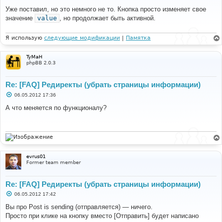
о
о
Уже поставил, но это немного не то. Кнопка просто изменяет свое
б
значение
value
, но продолжает быть активной.
щ
е
н
и
Я использую
следующие модификации
|
Памятка
е
TyMaH
phpBB 2.0.3
Re: [FAQ] Редиректы (убрать страницы информации)
С
06.05.2012 17:36
о
о
А что меняется по функционалу?
б
щ
е
н
и
е
evrus01
Former team member
Re: [FAQ] Редиректы (убрать страницы информации)
С
06.05.2012 17:42
о
о
Вы про Post is sending (отправляется) — ничего.
б
Просто при клике на кнопку вместо [Отправить] будет написано
щ