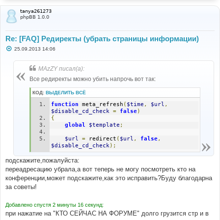
н
и
tanya261273
е
phpBB 1.0.0
Re: [FAQ] Редиректы (убрать страницы информации)
С
25.09.2013 14:06
о
о
б
MAzZY писал(а):
щ
е
Все редиректы можно убить напрочь вот так:
н
и
КОД:
ВЫДЕЛИТЬ ВСЁ
е
function
 meta_refresh
(
$time
,
$url
,
$disable_cd_check
=
false
)
{
global
$template
;
$url
=
 redirect
(
$url
,
false
,
$disable_cd_check
);
подскажите,пожалуйста:
переадресацию убрала,а вот теперь не могу посмотреть кто на
конференции,может подскажите,как это исправить?Буду благодарна
за советы!
Добавлено спустя 2 минуты 16 секунд:
при нажатие на "КТО СЕЙЧАС НА ФОРУМЕ" долго грузится стр и в