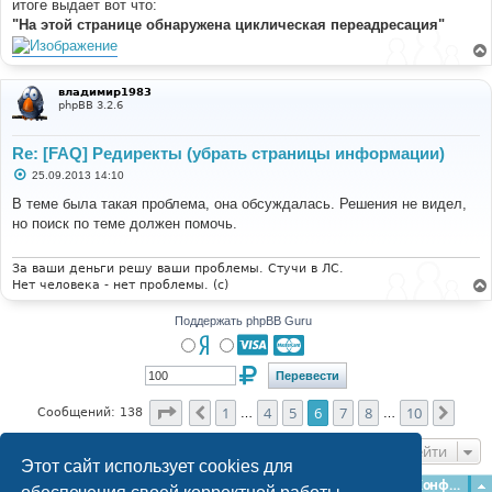
итоге выдает вот что:
"На этой странице обнаружена циклическая переадресация"
владимир1983
phpBB 3.2.6
Re: [FAQ] Редиректы (убрать страницы информации)
С
25.09.2013 14:10
о
о
В теме была такая проблема, она обсуждалась. Решения не видел,
б
но поиск по теме должен помочь.
щ
е
н
и
За ваши деньги решу ваши проблемы. Стучи в ЛС.
е
Нет человека - нет проблемы. (c)
Поддержать phpBB Guru
Страница
6
из
10
1
4
5
6
7
8
10
Пред.
След
Сообщений: 138
…
…
Перейти
Этот сайт использует cookies для
Главная
Форумы
Наша команда
О команде
Конфиденциальность