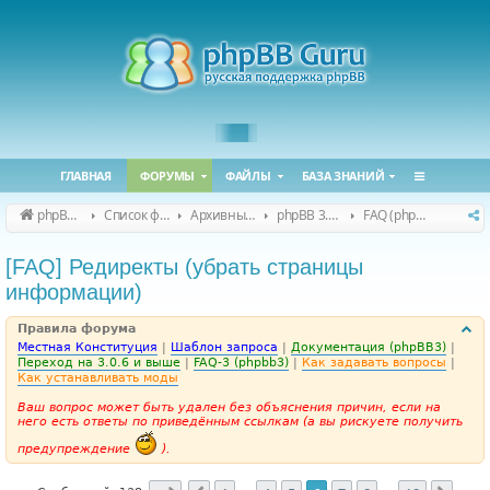
ГЛАВНАЯ
ФОРУМЫ
ФАЙЛЫ
БАЗА ЗНАНИЙ
phpBB Guru
Список форумов
Архивные форумы
phpBB 3.0.x (архив)
FAQ (phpBB 3.0.x)
[FAQ] Редиректы (убрать страницы
информации)
Правила форума
Местная Конституция
|
Шаблон запроса
|
Документация (phpBB3)
|
Переход на 3.0.6 и выше
|
FAQ-3 (phpbb3)
|
Как задавать вопросы
|
Как устанавливать моды
Ваш вопрос может быть удален без объяснения причин, если на
него есть ответы по приведённым ссылкам (а вы рискуете получить
предупреждение
).