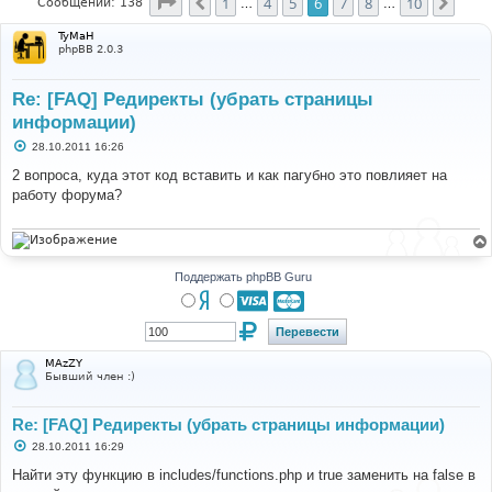
Страница
6
из
10
1
4
5
6
7
8
10
Пред.
След
Сообщений: 138
…
…
TyMaH
phpBB 2.0.3
Re: [FAQ] Редиректы (убрать страницы
информации)
С
28.10.2011 16:26
о
о
2 вопроса, куда этот код вставить и как пагубно это повлияет на
б
работу форума?
щ
е
н
и
е
Поддержать phpBB Guru
MAzZY
Бывший член :)
Re: [FAQ] Редиректы (убрать страницы информации)
С
28.10.2011 16:29
о
о
Найти эту функцию в includes/functions.php и true заменить на false в
б