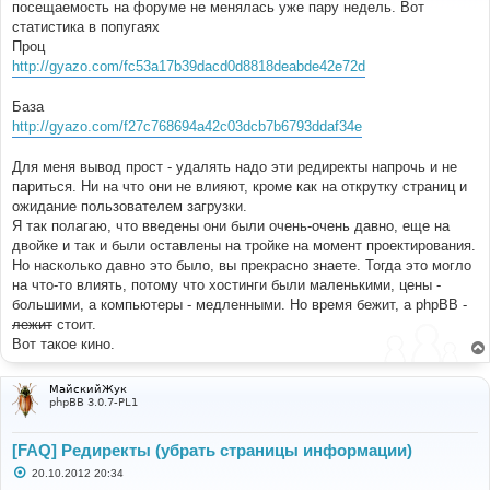
е
посещаемость на форуме не менялась уже пару недель. Вот
н
статистика в попугаях
и
е
Проц
http://gyazo.com/fc53a17b39dacd0d8818deabde42e72d
База
http://gyazo.com/f27c768694a42c03dcb7b6793ddaf34e
Для меня вывод прост - удалять надо эти редиректы напрочь и не
париться. Ни на что они не влияют, кроме как на открутку страниц и
ожидание пользователем загрузки.
Я так полагаю, что введены они были очень-очень давно, еще на
двойке и так и были оставлены на тройке на момент проектирования.
Но насколько давно это было, вы прекрасно знаете. Тогда это могло
на что-то влиять, потому что хостинги были маленькими, цены -
большими, а компьютеры - медленными. Но время бежит, а phpBB -
лежит
стоит.
Вот такое кино.
МайскийЖук
phpBB 3.0.7-PL1
[FAQ] Редиректы (убрать страницы информации)
С
20.10.2012 20:34
о