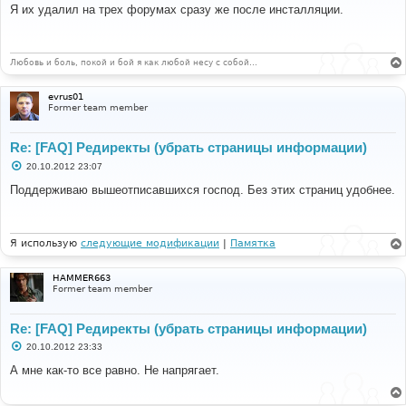
о
Я их удалил на трех форумах сразу же после инсталляции.
б
щ
е
н
и
Любовь и боль, покой и бой я как любой несу с собой…
е
evrus01
Former team member
Re: [FAQ] Редиректы (убрать страницы информации)
С
20.10.2012 23:07
о
о
Поддерживаю вышеотписавшихся господ. Без этих страниц удобнее.
б
щ
е
н
и
Я использую
следующие модификации
|
Памятка
е
HAMMER663
Former team member
Re: [FAQ] Редиректы (убрать страницы информации)
С
20.10.2012 23:33
о
о
А мне как-то все равно. Не напрягает.
б
щ
е