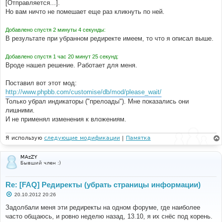
е
[Отправляется...].
н
Но вам ничто не помешает еще раз кликнуть по ней.
и
е
Добавлено спустя 2 минуты 4 секунды:
В результате при убранном редиректе имеем, то что я описал выше.
Добавлено спустя 1 час 20 минут 25 секунд:
Вроде нашел решение. Работает для меня.
Поставил вот этот мод:
http://www.phpbb.com/customise/db/mod/please_wait/
Только убрал индикаторы ("прелоады"). Мне показались они
лишними.
И не применял изменения к вложениям.
Я использую
следующие модификации
|
Памятка
MAzZY
Бывший член :)
Re: [FAQ] Редиректы (убрать страницы информации)
С
20.10.2012 20:26
о
о
Задолбали меня эти редиректы на одном форуме, где наиболее
б
часто общаюсь, и ровно неделю назад, 13.10, я их снёс под корень.
щ