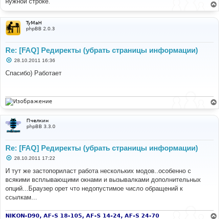
нужной строке.
щ
е
н
и
TyMaH
е
phpBB 2.0.3
Re: [FAQ] Редиректы (убрать страницы информации)
С
28.10.2011 16:36
о
о
Спасибо) Работает
б
щ
е
н
и
е
Пчелкин
phpBB 3.3.0
Re: [FAQ] Редиректы (убрать страницы информации)
С
28.10.2011 17:22
о
о
И тут же застопориласт работа нескольких модов..особенно с
б
всякими всплывающими окнами и вызывалками дополнительных
щ
е
опций...Браузер орет что недопустимое число обращений к
н
ссылкам...
и
е
NIKON-D90, AF-S 18-105, AF-S 14-24, AF-S 24-70