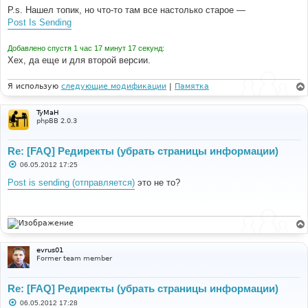
P.s. Нашел топик, но что-то там все настолько старое —
Post Is Sending
Добавлено спустя 1 час 17 минут 17 секунд:
Хех, да еще и для второй версии.
Я использую
следующие модификации
|
Памятка
TyMaH
phpBB 2.0.3
Re: [FAQ] Редиректы (убрать страницы информации)
С
06.05.2012 17:25
о
о
Post is sending (отправляется)
это не то?
б
щ
е
н
и
е
evrus01
Former team member
Re: [FAQ] Редиректы (убрать страницы информации)
С
06.05.2012 17:28