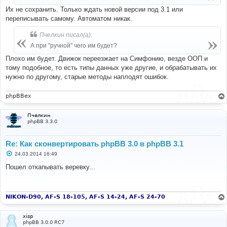
е
Их не сохранить. Только ждать новой версии под 3.1 или
переписывать самому. Автоматом никак.
Пчелкин писал(а):
А при "ручной" чего им будет?
Плохо им будет. Движок переезжает на Симфонию, везде ООП и
тому подобное, то есть типы данных уже другие, и обрабатывать их
нужно по другому, старые методы наплодят ошибок.
phpBBex
Пчелкин
phpBB 3.3.0
Re: Как сконвертировать phpBB 3.0 в phpBB 3.1
С
24.03.2014 16:49
о
о
Пошел откапывать веревку...
б
щ
е
н
и
NIKON-D90, AF-S 18-105, AF-S 14-24, AF-S 24-70
е
xisp
phpBB 3.0.0 RC7