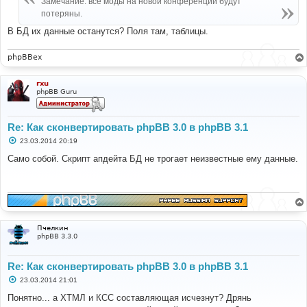
if
(
$style
[
'style_name'
]
==
'prosilver'
)
Замечание: все моды на новой конференции будут
н
{
потеряны.
и
$prosilver
=
$style
;
е
В БД их данные останутся? Поля там, таблицы.
break
;
}
}
phpBBex
// Install style if it doesn't exist
if
(!
sizeof
(
$prosilver
))
rxu
phpBB Guru
{
$sql_ary
=
array
(
'style_name'
=>
'prosilver'
,
'style_copyright'
=>
'&copy; phpBB Group'
,
Re: Как сконвертировать phpBB 3.0 в phpBB 3.1
'style_active'
=>
1
,
С
23.03.2014 20:19
'style_path'
=>
'prosilver'
,
о
'bbcode_bitfield'
=>
'lNg='
,
о
Само собой. Скрипт апдейта БД не трогает неизвестные ему данные.
б
'style_parent_id'
=>
'0'
,
щ
'style_parent_tree'
=>
''
,
е
);
н
и
е
$sql
=
'INSERT INTO '
.
 STYLES_TABLE 
.
'
        '
.
$db
->
sql_build_array
(
'INSERT'
,
$sql_ary
);
$db
->
sql_query
(
$sql
);
Пчелкин
phpBB 3.3.0
$id
=
$db
->
sql_nextid
();
$prosilver
=
array
(
Re: Как сконвертировать phpBB 3.0 в phpBB 3.1
'style_name'
=>
'prosilver'
,
'style_id'
=>
$id
,
С
23.03.2014 21:01
о
'style_active'
=>
1
,
о
Понятно... а ХТМЛ и КСС составляющая исчезнут? Дрянь
);
б