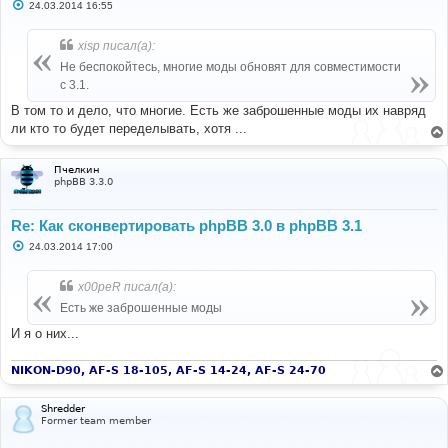
С
24.03.2014 16:55
о
о
б
xisp писал(а):
щ
е
Не беспокойтесь, многие моды обновят для совместимости
н
с 3.1.
и
е
В том то и дело, что многие. Есть же заброшенные моды их навряд
ли кто то будет переделывать, хотя ...
Пчелкин
phpBB 3.3.0
Re: Как сконвертировать phpBB 3.0 в phpBB 3.1
С
24.03.2014 17:00
о
о
б
x00peR писал(а):
щ
е
Есть же заброшенные моды
н
и
И я о них...
е
NIKON-D90, AF-S 18-105, AF-S 14-24, AF-S 24-70
Shredder
Former team member