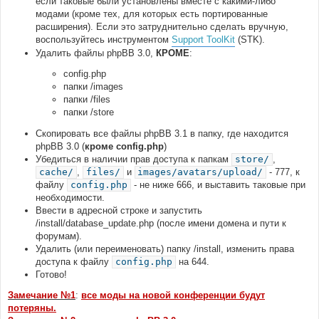
если таковые были установлены вместе с какими-либо
модами (кроме тех, для которых есть портированные
расширения). Если это затруднительно сделать вручную,
воспользуйтесь инструментом
Support ToolKit
(STK).
Удалить файлы phpBB 3.0,
КРОМЕ
:
config.php
папки /images
папки /files
папки /store
Скопировать все файлы phpBB 3.1 в папку, где находится
phpBB 3.0 (
кроме config.php
)
Убедиться в наличии прав доступа к папкам
store/
,
cache/
,
files/
и
images/avatars/upload/
- 777, к
файлу
config.php
- не ниже 666, и выставить таковые при
необходимости.
Ввести в адресной строке и запустить
/install/database_update.php (после имени домена и пути к
форумам).
Удалить (или переименовать) папку /install, изменить права
доступа к файлу
config.php
на 644.
Готово!
Замечание №1
:
все моды на новой конференции будут
потеряны.