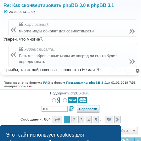
Re: Как сконвертировать phpBB 3.0 в phpBB 3.1
С
24.03.2014 17:05
о
о
б
xisp писал(а):
щ
е
многие моды обновят для совместимости
н
и
Уверен, что многие?..
е
x00peR писал(а):
Есть же заброшенные моды их навряд ли кто то будет
переделывать
Причём, таких заброшенных - процентов 60 или 70.
Перенесено из форума
FAQ
в форум
Поддержка phpBB 3.1.x
01.01.2019 7:53
модератором
rxu
Поддержать phpBB Guru
Страница
1
из
58
1
2
3
4
5
58
След.
Сообщений: 864
…
Перейти
Этот сайт использует cookies для
Главная
Форумы
Наша команда
О команде
Конфиденциальность