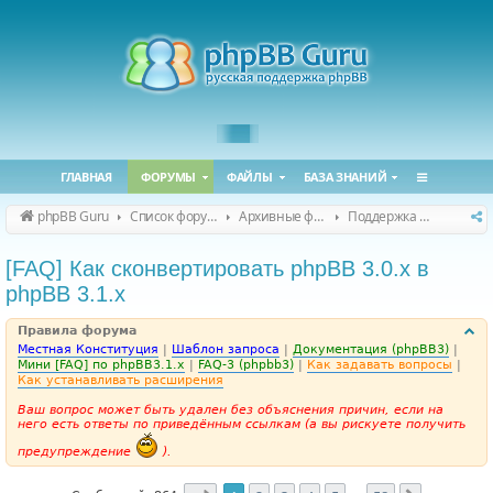
ГЛАВНАЯ
ФОРУМЫ
ФАЙЛЫ
БАЗА ЗНАНИЙ
phpBB Guru
Список форумов
Архивные форумы
Поддержка phpBB 3.1.x
[FAQ] Как сконвертировать phpBB 3.0.х в
phpBB 3.1.х
Правила форума
Местная Конституция
|
Шаблон запроса
|
Документация (phpBB3)
|
Мини [FAQ] по phpBB3.1.x
|
FAQ-3 (phpbb3)
|
Как задавать вопросы
|
Как устанавливать расширения
Ваш вопрос может быть удален без объяснения причин, если на
него есть ответы по приведённым ссылкам (а вы рискуете получить
предупреждение
).