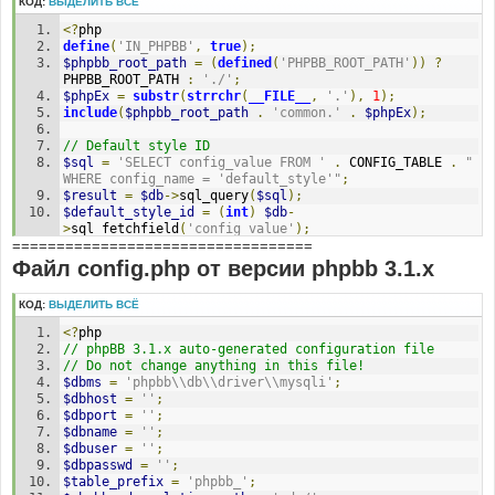
КОД:
ВЫДЕЛИТЬ ВСЁ
<?
php
define
(
'IN_PHPBB'
,
true
);
$phpbb_root_path
=
(
defined
(
'PHPBB_ROOT_PATH'
))
?
PHPBB_ROOT_PATH 
:
'./'
;
$phpEx
=
substr
(
strrchr
(
__FILE__
,
'.'
),
1
);
include
(
$phpbb_root_path
.
'common.'
.
$phpEx
);
// Default style ID
$sql
=
'SELECT config_value FROM '
.
 CONFIG_TABLE 
.
" 
WHERE config_name = 'default_style'"
;
$result
=
$db
->
sql_query
(
$sql
);
$default_style_id
=
(
int
)
$db
-
>
sql_fetchfield
(
'config_value'
);
==================================
$db
->
sql_freeresult
(
$result
);
Файл config.php от версии phpbb 3.1.x
// Default style name
$sql
=
'SELECT style_name FROM '
.
 STYLES_TABLE 
.
' 
КОД:
ВЫДЕЛИТЬ ВСЁ
WHERE style_id = '
.
$default_style_id
;
$result
=
$db
->
sql_query
(
$sql
);
<?
php
$default_style_name
=
$db
-
// phpBB 3.1.x auto-generated configuration file
>
sql_fetchfield
(
'style_name'
);
// Do not change anything in this file!
$db
->
sql_freeresult
(
$result
);
$dbms
=
'phpbb\\db\\driver\\mysqli'
;
$dbhost
=
''
;
// Active styles
$dbport
=
''
;
$sql
=
'SELECT style_id, style_name, style_active 
$dbname
=
''
;
FROM '
.
 STYLES_TABLE
;
$dbuser
=
''
;
$result
=
$db
->
sql_query
(
$sql
);
$dbpasswd
=
''
;
while
(
$row
=
$db
->
sql_fetchrow
(
$result
))
$table_prefix
=
'phpbb_'
;
{