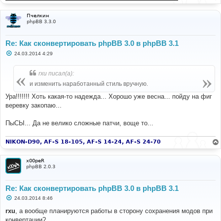
Пчелкин
phpBB 3.3.0
Re: Как сконвертировать phpBB 3.0 в phpBB 3.1
С
24.03.2014 4:29
о
о
б
rxu писал(а):
щ
е
и изменить наработанный стиль вручную.
н
и
Ура!!!!!!! Хоть какая-то надежда... Хорошо уже весна... пойду на фиг
е
веревку закопаю...
ПыСЫ... Да не велико сложные патчи, воще то...
NIKON-D90, AF-S 18-105, AF-S 14-24, AF-S 24-70
x00peR
phpBB 2.0.3
Re: Как сконвертировать phpBB 3.0 в phpBB 3.1
С
24.03.2014 8:46
о
о
rxu
, а вообще планируются работы в сторону сохранения модов при
б
конвертации?
щ