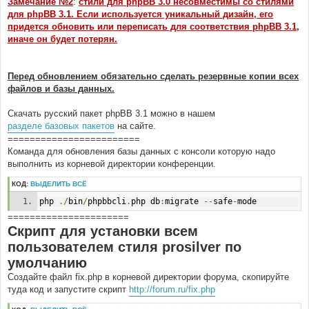
Замечание №2
:
стили для phpBB 3.0 несовместимы со стилями
для phpBB 3.1. Если используется уникальный дизайн, его
придется обновить или переписать для соответствия phpBB 3.1,
иначе он будет потерян.
Перед обновлением обязательно сделать резервные копии всех
файлов и базы данных.
Скачать русский пакет phpBB 3.1 можно в нашем
разделе базовых пакетов
на сайте.
========================
Команда для обновления базы данных с консоли которую надо
выполнить из корневой директории конференции.
КОД:
ВЫДЕЛИТЬ ВСЁ
php 
./
bin
/
phpbbcli
.
php db
:
migrate 
--
safe
-
mode
======================
Скрипт для установки всем
пользователем стиля prosilver по
умолчанию
Создайте файл fix.php в корневой директории форума, скопируйте
туда код и запустите скрипт
http://forum.ru/fix.php