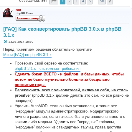
Страница
1
из
58
1
2
3
4
5
58
След.
Сообщений: 864
…
rxu
phpBB Guru
[FAQ] Как сконвертировать phpBB 3.0.х в phpBB
3.1.х
С
23.03.2014 18:30
о
о
Перед принятием решения обязательно прочтите
б
Мини [FAQ] по phpBB 3.1.x
щ
е
н
Проверить свой сервер на соответствие:
и
phpBB 3.1.x - системные требования
.
е
Сделать бэкап ВСЕГО - и файлов, и базы данных, чтобы
потом не было мучительно больно за бесцельно
прожитые годы.
Переключить всех пользователей, включая себя, на стиль
prosilver
(phpBB 3.1.х должен делать это сам, но всё равно не
повредит).
Удалить AutoMOD, если он был установлен, а также все
"неродные" модули администраторского, модераторского,
личного разделов, если таковые были установлены вместе с
какими-либо модами. Удалить все "неродные" таблицы,
"неродные" колонки из стандартных таблиц, права доступа