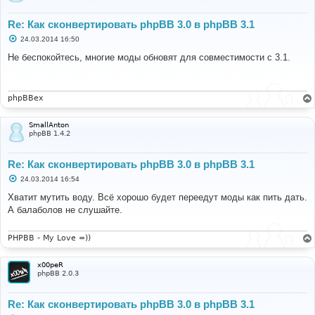
Re: Как сконвертировать phpBB 3.0 в phpBB 3.1
С
24.03.2014 16:50
о
о
Не беспокойтесь, многие моды обновят для совместимости с 3.1.
б
щ
е
н
и
phpBBex
е
SmallAnton
phpBB 1.4.2
Re: Как сконвертировать phpBB 3.0 в phpBB 3.1
С
24.03.2014 16:54
о
о
Хватит мутить воду. Всё хорошо будет переедут моды как пить дать.
б
А балаболов не слушайте.
щ
е
н
и
PHPBB - My Love =))
е
x00peR
phpBB 2.0.3
Re: Как сконвертировать phpBB 3.0 в phpBB 3.1