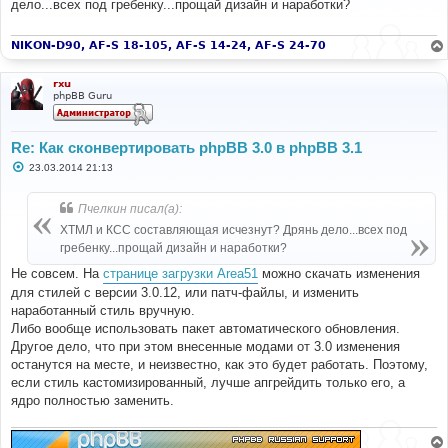
дело...всех под гребенку...прощай дизайн и наработки?
щ
echo
'Installed prosilver ('
.
$id
.
').<br />'
;
е
н
}
и
NIKON-D90, AF-S 18-105, AF-S 14-24, AF-S 24-70
else
е
{
// Activate prosilver
rxu
$sql
=
'UPDATE '
.
 STYLES_TABLE 
.
" SET 
phpBB Guru
style_active = 1 WHERE style_name = 'prosilver'"
;
$db
->
sql_query
(
$sql
);
}
Re: Как сконвертировать phpBB 3.0 в phpBB 3.1
С
// Set it as the default style
23.03.2014 21:13
о
$sql
=
'UPDATE '
.
 CONFIG_TABLE 
.
' SET config_value 
о
= '
.
$prosilver
[
'style_id'
]
.
" WHERE config_name = 
б
Пчелкин писал(а):
'default_style'"
;
щ
е
$db
->
sql_query
(
$sql
);
ХТМЛ и КСС составляющая исчезнут? Дрянь дело...всех под
н
$cache
->
purge
();
гребенку...прощай дизайн и наработки?
и
echo
'Set prosilver as the default style.<br />'
;
е
Не совсем. На
странице загрузки Area51
можно скачать изменения
// Set all users' styles to prosilver
для стилей с версии 3.0.12, или патч-файлы, и изменить
$sql
=
'UPDATE '
.
 USERS_TABLE 
.
' SET user_style = '
наработанный стиль вручную.
.
$prosilver
[
'style_id'
];
Либо вообще использовать пакет автоматического обновления.
$db
->
sql_query
(
$sql
);
Другое дело, что при этом внесенные модами от 3.0 изменения
echo
'Updated user styles to prosilver.<br />'
;
echo
'Done.'
;
останутся на месте, и неизвестно, как это будет работать. Поэтому,
?>
если стиль кастомизированный, лучше апгрейдить только его, а
ядро полностью заменить.