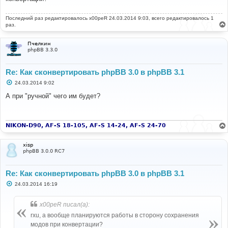
е
н
Последний раз редактировалось
и
x00peR
24.03.2014 9:03, всего редактировалось 1
е
раз.
Пчелкин
phpBB 3.3.0
Re: Как сконвертировать phpBB 3.0 в phpBB 3.1
С
24.03.2014 9:02
о
о
А при "ручной" чего им будет?
б
щ
е
н
и
NIKON-D90, AF-S 18-105, AF-S 14-24, AF-S 24-70
е
xisp
phpBB 3.0.0 RC7
Re: Как сконвертировать phpBB 3.0 в phpBB 3.1
С
24.03.2014 16:19
о
о
б
x00peR писал(а):
щ
е
rxu, а вообще планируются работы в сторону сохранения
н
модов при конвертации?
и