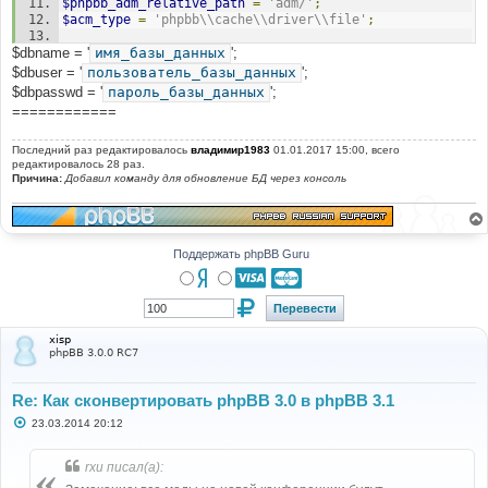
$phpbb_adm_relative_path
=
'adm/'
;
$styles_list
[]
=
$row
;
$acm_type
=
'phpbb\\cache\\driver\\file'
;
}
$db
->
sql_freeresult
(
$result
);
$dbname = '
@define
имя_базы_данных
(
'PHPBB_INSTALLED'
';
,
true
);
//@define('DEBUG', true);
$dbuser = '
пользователь_базы_данных
';
//@define('PHPBB_DISPLAY_LOAD_TIME', true);
$dbpasswd = '
пароль_базы_данных
';
echo
'Default style: '
.
$default_style_name
.
' ('
.
============
$default_style_id
.
')<br />'
;
$exists
=
file_exists
(
'./styles/'
.
Последний раз редактировалось
владимир1983
01.01.2017 15:00, всего
$default_style_name
.
'/style.cfg'
);
редактировалось 28 раз.
Причина:
Добавил команду для обновление БД через консоль
if
(
$exists
)
{
echo
'Default style exists, no work to be done.'
;
exit
;
Поддержать phpBB Guru
}
if
(!
file_exists
(
'./styles/prosilver/style.cfg'
))
{
echo
'Prosilver does not exist. Please upload a 
xisp
copy of prosilver from the <a 
phpBB 3.0.0 RC7
href="https://www.phpbb.com/downloads/">3.1.0 Full 
Package</a>.'
;
exit
;
Re: Как сконвертировать phpBB 3.0 в phpBB 3.1
}
С
23.03.2014 20:12
о
$prosilver
=
array
();
о
foreach
(
$styles_list
as
$style
)
б
rxu писал(а):
{
щ
е