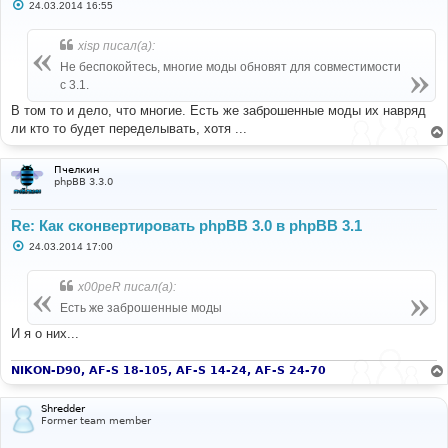
С
24.03.2014 16:55
о
о
б
xisp писал(а):
щ
е
Не беспокойтесь, многие моды обновят для совместимости
н
с 3.1.
и
е
В том то и дело, что многие. Есть же заброшенные моды их навряд
ли кто то будет переделывать, хотя ...
Пчелкин
phpBB 3.3.0
Re: Как сконвертировать phpBB 3.0 в phpBB 3.1
С
24.03.2014 17:00
о
о
б
x00peR писал(а):
щ
е
Есть же заброшенные моды
н
и
И я о них...
е
NIKON-D90, AF-S 18-105, AF-S 14-24, AF-S 24-70
Shredder
Former team member