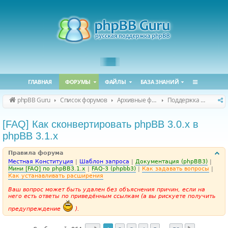
ГЛАВНАЯ
ФОРУМЫ
ФАЙЛЫ
БАЗА ЗНАНИЙ
phpBB Guru
Список форумов
Архивные форумы
Поддержка phpBB 3.1.x
[FAQ] Как сконвертировать phpBB 3.0.х в
phpBB 3.1.х
Правила форума
Местная Конституция
|
Шаблон запроса
|
Документация (phpBB3)
|
Мини [FAQ] по phpBB3.1.x
|
FAQ-3 (phpbb3)
|
Как задавать вопросы
|
Как устанавливать расширения
Ваш вопрос может быть удален без объяснения причин, если на
него есть ответы по приведённым ссылкам (а вы рискуете получить
предупреждение
).