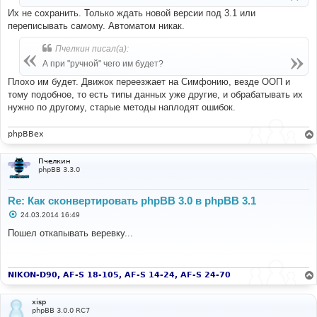
е
Их не сохранить. Только ждать новой версии под 3.1 или
переписывать самому. Автоматом никак.
Пчелкин писал(а):
А при "ручной" чего им будет?
Плохо им будет. Движок переезжает на Симфонию, везде ООП и
тому подобное, то есть типы данных уже другие, и обрабатывать их
нужно по другому, старые методы наплодят ошибок.
phpBBex
Пчелкин
phpBB 3.3.0
Re: Как сконвертировать phpBB 3.0 в phpBB 3.1
С
24.03.2014 16:49
о
о
Пошел откапывать веревку...
б
щ
е
н
и
NIKON-D90, AF-S 18-105, AF-S 14-24, AF-S 24-70
е
xisp
phpBB 3.0.0 RC7