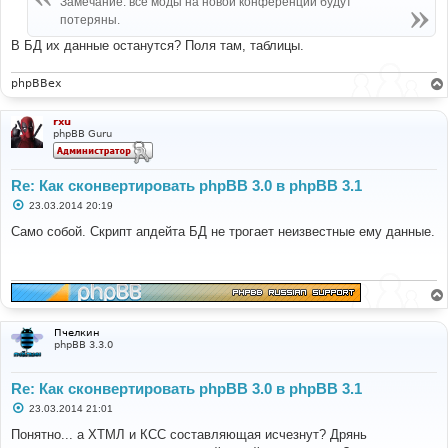
if
(
$style
[
'style_name'
]
==
'prosilver'
)
Замечание: все моды на новой конференции будут
н
{
потеряны.
и
$prosilver
=
$style
;
е
В БД их данные останутся? Поля там, таблицы.
break
;
}
}
phpBBex
// Install style if it doesn't exist
if
(!
sizeof
(
$prosilver
))
rxu
phpBB Guru
{
$sql_ary
=
array
(
'style_name'
=>
'prosilver'
,
'style_copyright'
=>
'&copy; phpBB Group'
,
Re: Как сконвертировать phpBB 3.0 в phpBB 3.1
'style_active'
=>
1
,
С
23.03.2014 20:19
'style_path'
=>
'prosilver'
,
о
'bbcode_bitfield'
=>
'lNg='
,
о
Само собой. Скрипт апдейта БД не трогает неизвестные ему данные.
б
'style_parent_id'
=>
'0'
,
щ
'style_parent_tree'
=>
''
,
е
);
н
и
е
$sql
=
'INSERT INTO '
.
 STYLES_TABLE 
.
'
        '
.
$db
->
sql_build_array
(
'INSERT'
,
$sql_ary
);
$db
->
sql_query
(
$sql
);
Пчелкин
phpBB 3.3.0
$id
=
$db
->
sql_nextid
();
$prosilver
=
array
(
Re: Как сконвертировать phpBB 3.0 в phpBB 3.1
'style_name'
=>
'prosilver'
,
'style_id'
=>
$id
,
С
23.03.2014 21:01
о
'style_active'
=>
1
,
о
Понятно... а ХТМЛ и КСС составляющая исчезнут? Дрянь
);
б