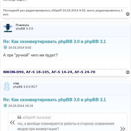
е
н
Последний раз редактировалось
и
x00peR
24.03.2014 9:03, всего редактировалось 1
е
раз.
Пчелкин
phpBB 3.3.0
Re: Как сконвертировать phpBB 3.0 в phpBB 3.1
С
24.03.2014 9:02
о
о
А при "ручной" чего им будет?
б
щ
е
н
и
NIKON-D90, AF-S 18-105, AF-S 14-24, AF-S 24-70
е
xisp
phpBB 3.0.0 RC7
Re: Как сконвертировать phpBB 3.0 в phpBB 3.1
С
24.03.2014 16:19
о
о
б
x00peR писал(а):
щ
е
rxu, а вообще планируются работы в сторону сохранения
н
модов при конвертации?
и