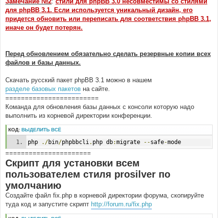
Замечание №2
:
стили для phpBB 3.0 несовместимы со стилями
для phpBB 3.1. Если используется уникальный дизайн, его
придется обновить или переписать для соответствия phpBB 3.1,
иначе он будет потерян.
Перед обновлением обязательно сделать резервные копии всех
файлов и базы данных.
Скачать русский пакет phpBB 3.1 можно в нашем
разделе базовых пакетов
на сайте.
========================
Команда для обновления базы данных с консоли которую надо
выполнить из корневой директории конференции.
КОД:
ВЫДЕЛИТЬ ВСЁ
php 
./
bin
/
phpbbcli
.
php db
:
migrate 
--
safe
-
mode
======================
Скрипт для установки всем
пользователем стиля prosilver по
умолчанию
Создайте файл fix.php в корневой директории форума, скопируйте
туда код и запустите скрипт
http://forum.ru/fix.php