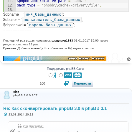
$phpbb_adm_relative_path
=
'adm/'
;
$styles_list
[]
=
$row
;
$acm_type
=
'phpbb\\cache\\driver\\file'
;
}
$db
->
sql_freeresult
(
$result
);
$dbname = '
@define
имя_базы_данных
(
'PHPBB_INSTALLED'
';
,
true
);
//@define('DEBUG', true);
$dbuser = '
пользователь_базы_данных
';
//@define('PHPBB_DISPLAY_LOAD_TIME', true);
$dbpasswd = '
пароль_базы_данных
';
echo
'Default style: '
.
$default_style_name
.
' ('
.
============
$default_style_id
.
')<br />'
;
$exists
=
file_exists
(
'./styles/'
.
Последний раз редактировалось
владимир1983
01.01.2017 15:00, всего
$default_style_name
.
'/style.cfg'
);
редактировалось 28 раз.
Причина:
Добавил команду для обновление БД через консоль
if
(
$exists
)
{
echo
'Default style exists, no work to be done.'
;
exit
;
Поддержать phpBB Guru
}
if
(!
file_exists
(
'./styles/prosilver/style.cfg'
))
{
echo
'Prosilver does not exist. Please upload a 
xisp
copy of prosilver from the <a 
phpBB 3.0.0 RC7
href="https://www.phpbb.com/downloads/">3.1.0 Full 
Package</a>.'
;
exit
;
Re: Как сконвертировать phpBB 3.0 в phpBB 3.1
}
С
23.03.2014 20:12
о
$prosilver
=
array
();
о
foreach
(
$styles_list
as
$style
)
б
rxu писал(а):
{
щ
е