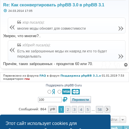
Re: Как сконвертировать phpBB 3.0 в phpBB 3.1
С
24.03.2014 17:05
о
о
б
xisp писал(а):
щ
е
многие моды обновят для совместимости
н
и
Уверен, что многие?..
е
x00peR писал(а):
Есть же заброшенные моды их навряд ли кто то будет
переделывать
Причём, таких заброшенных - процентов 60 или 70.
Перенесено из форума
FAQ
в форум
Поддержка phpBB 3.1.x
01.01.2019 7:53
модератором
rxu
Поддержать phpBB Guru
Страница
1
из
58
1
2
3
4
5
58
След.
Сообщений: 864
…
Перейти
Этот сайт использует cookies для
Главная
Форумы
Наша команда
О команде
Конфиденциальность