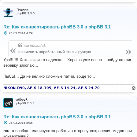
Пчелкин
phpBB 3.3.0
Re: Как сконвертировать phpBB 3.0 в phpBB 3.1
С
24.03.2014 4:29
о
о
б
rxu писал(а):
щ
е
и изменить наработанный стиль вручную.
н
и
Ура!!!!!!! Хоть какая-то надежда... Хорошо уже весна... пойду на фиг
е
веревку закопаю...
ПыСЫ... Да не велико сложные патчи, воще то...
NIKON-D90, AF-S 18-105, AF-S 14-24, AF-S 24-70
x00peR
phpBB 2.0.3
Re: Как сконвертировать phpBB 3.0 в phpBB 3.1
С
24.03.2014 8:46
о
о
rxu
, а вообще планируются работы в сторону сохранения модов при
б
конвертации?
щ