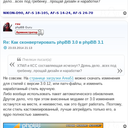
дело...всех под гребенку...прощай дизайн и наработки?
щ
echo
'Installed prosilver ('
.
$id
.
').<br />'
;
е
н
}
и
NIKON-D90, AF-S 18-105, AF-S 14-24, AF-S 24-70
else
е
{
// Activate prosilver
rxu
$sql
=
'UPDATE '
.
 STYLES_TABLE 
.
" SET 
phpBB Guru
style_active = 1 WHERE style_name = 'prosilver'"
;
$db
->
sql_query
(
$sql
);
}
Re: Как сконвертировать phpBB 3.0 в phpBB 3.1
С
// Set it as the default style
23.03.2014 21:13
о
$sql
=
'UPDATE '
.
 CONFIG_TABLE 
.
' SET config_value 
о
= '
.
$prosilver
[
'style_id'
]
.
" WHERE config_name = 
б
Пчелкин писал(а):
'default_style'"
;
щ
е
$db
->
sql_query
(
$sql
);
ХТМЛ и КСС составляющая исчезнут? Дрянь дело...всех под
н
$cache
->
purge
();
гребенку...прощай дизайн и наработки?
и
echo
'Set prosilver as the default style.<br />'
;
е
Не совсем. На
странице загрузки Area51
можно скачать изменения
// Set all users' styles to prosilver
для стилей с версии 3.0.12, или патч-файлы, и изменить
$sql
=
'UPDATE '
.
 USERS_TABLE 
.
' SET user_style = '
наработанный стиль вручную.
.
$prosilver
[
'style_id'
];
Либо вообще использовать пакет автоматического обновления.
$db
->
sql_query
(
$sql
);
Другое дело, что при этом внесенные модами от 3.0 изменения
echo
'Updated user styles to prosilver.<br />'
;
echo
'Done.'
;
останутся на месте, и неизвестно, как это будет работать. Поэтому,
?>
если стиль кастомизированный, лучше апгрейдить только его, а
ядро полностью заменить.