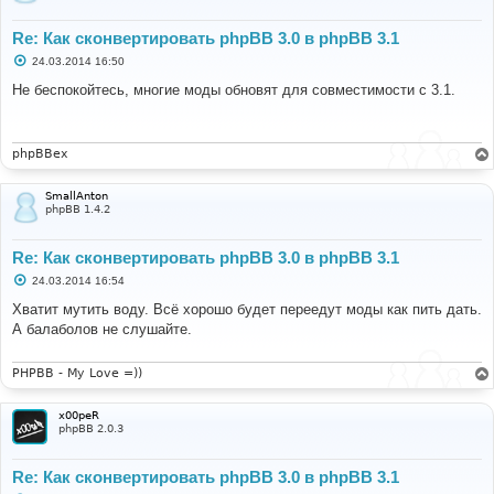
Re: Как сконвертировать phpBB 3.0 в phpBB 3.1
С
24.03.2014 16:50
о
о
Не беспокойтесь, многие моды обновят для совместимости с 3.1.
б
щ
е
н
и
phpBBex
е
SmallAnton
phpBB 1.4.2
Re: Как сконвертировать phpBB 3.0 в phpBB 3.1
С
24.03.2014 16:54
о
о
Хватит мутить воду. Всё хорошо будет переедут моды как пить дать.
б
А балаболов не слушайте.
щ
е
н
и
PHPBB - My Love =))
е
x00peR
phpBB 2.0.3
Re: Как сконвертировать phpBB 3.0 в phpBB 3.1