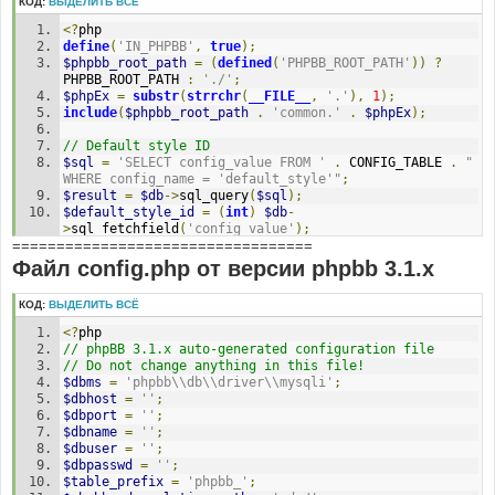
КОД:
ВЫДЕЛИТЬ ВСЁ
<?
php
define
(
'IN_PHPBB'
,
true
);
$phpbb_root_path
=
(
defined
(
'PHPBB_ROOT_PATH'
))
?
PHPBB_ROOT_PATH 
:
'./'
;
$phpEx
=
substr
(
strrchr
(
__FILE__
,
'.'
),
1
);
include
(
$phpbb_root_path
.
'common.'
.
$phpEx
);
// Default style ID
$sql
=
'SELECT config_value FROM '
.
 CONFIG_TABLE 
.
" 
WHERE config_name = 'default_style'"
;
$result
=
$db
->
sql_query
(
$sql
);
$default_style_id
=
(
int
)
$db
-
>
sql_fetchfield
(
'config_value'
);
==================================
$db
->
sql_freeresult
(
$result
);
Файл config.php от версии phpbb 3.1.x
// Default style name
$sql
=
'SELECT style_name FROM '
.
 STYLES_TABLE 
.
' 
КОД:
ВЫДЕЛИТЬ ВСЁ
WHERE style_id = '
.
$default_style_id
;
$result
=
$db
->
sql_query
(
$sql
);
<?
php
$default_style_name
=
$db
-
// phpBB 3.1.x auto-generated configuration file
>
sql_fetchfield
(
'style_name'
);
// Do not change anything in this file!
$db
->
sql_freeresult
(
$result
);
$dbms
=
'phpbb\\db\\driver\\mysqli'
;
$dbhost
=
''
;
// Active styles
$dbport
=
''
;
$sql
=
'SELECT style_id, style_name, style_active 
$dbname
=
''
;
FROM '
.
 STYLES_TABLE
;
$dbuser
=
''
;
$result
=
$db
->
sql_query
(
$sql
);
$dbpasswd
=
''
;
while
(
$row
=
$db
->
sql_fetchrow
(
$result
))
$table_prefix
=
'phpbb_'
;
{