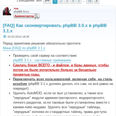
Страница
1
из
58
1
2
3
4
5
58
След.
Сообщений: 864
…
rxu
phpBB Guru
[FAQ] Как сконвертировать phpBB 3.0.х в phpBB
3.1.х
С
23.03.2014 18:30
о
о
Перед принятием решения обязательно прочтите
б
Мини [FAQ] по phpBB 3.1.x
щ
е
н
Проверить свой сервер на соответствие:
и
phpBB 3.1.x - системные требования
.
е
Сделать бэкап ВСЕГО - и файлов, и базы данных, чтобы
потом не было мучительно больно за бесцельно
прожитые годы.
Переключить всех пользователей, включая себя, на стиль
prosilver
(phpBB 3.1.х должен делать это сам, но всё равно не
повредит).
Удалить AutoMOD, если он был установлен, а также все
"неродные" модули администраторского, модераторского,
личного разделов, если таковые были установлены вместе с
какими-либо модами. Удалить все "неродные" таблицы,
"неродные" колонки из стандартных таблиц, права доступа