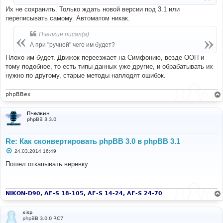
е
Их не сохранить. Только ждать новой версии под 3.1 или
переписывать самому. Автоматом никак.
Пчелкин писал(а):
А при "ручной" чего им будет?
Плохо им будет. Движок переезжает на Симфонию, везде ООП и
тому подобное, то есть типы данных уже другие, и обрабатывать их
нужно по другому, старые методы наплодят ошибок.
phpBBex
Пчелкин
phpBB 3.3.0
Re: Как сконвертировать phpBB 3.0 в phpBB 3.1
С
24.03.2014 16:49
о
о
Пошел откапывать веревку...
б
щ
е
н
и
NIKON-D90, AF-S 18-105, AF-S 14-24, AF-S 24-70
е
xisp
phpBB 3.0.0 RC7