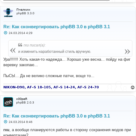
Пчелкин
phpBB 3.3.0
Re: Как сконвертировать phpBB 3.0 в phpBB 3.1
С
24.03.2014 4:29
о
о
б
rxu писал(а):
щ
е
и изменить наработанный стиль вручную.
н
и
Ура!!!!!!! Хоть какая-то надежда... Хорошо уже весна... пойду на фиг
е
веревку закопаю...
ПыСЫ... Да не велико сложные патчи, воще то...
NIKON-D90, AF-S 18-105, AF-S 14-24, AF-S 24-70
x00peR
phpBB 2.0.3
Re: Как сконвертировать phpBB 3.0 в phpBB 3.1
С
24.03.2014 8:46
о
о
rxu
, а вообще планируются работы в сторону сохранения модов при
б
конвертации?
щ