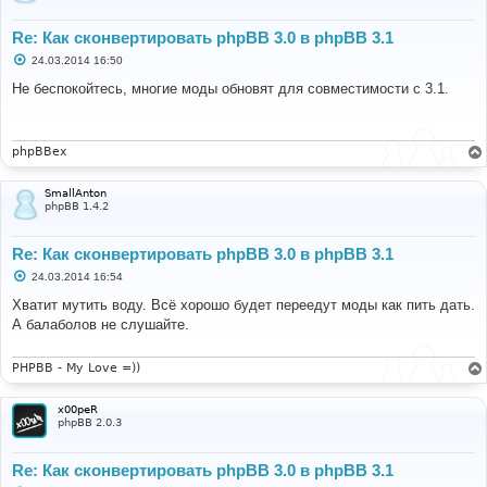
Re: Как сконвертировать phpBB 3.0 в phpBB 3.1
С
24.03.2014 16:50
о
о
Не беспокойтесь, многие моды обновят для совместимости с 3.1.
б
щ
е
н
и
phpBBex
е
SmallAnton
phpBB 1.4.2
Re: Как сконвертировать phpBB 3.0 в phpBB 3.1
С
24.03.2014 16:54
о
о
Хватит мутить воду. Всё хорошо будет переедут моды как пить дать.
б
А балаболов не слушайте.
щ
е
н
и
PHPBB - My Love =))
е
x00peR
phpBB 2.0.3
Re: Как сконвертировать phpBB 3.0 в phpBB 3.1