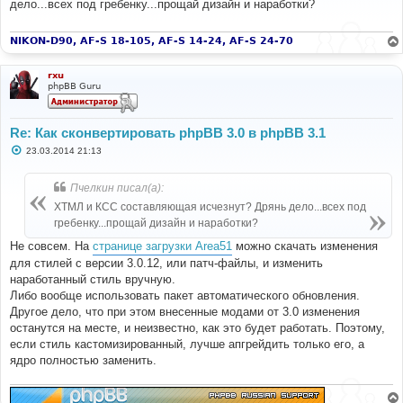
дело...всех под гребенку...прощай дизайн и наработки?
щ
echo
'Installed prosilver ('
.
$id
.
').<br />'
;
е
н
}
и
NIKON-D90, AF-S 18-105, AF-S 14-24, AF-S 24-70
else
е
{
// Activate prosilver
rxu
$sql
=
'UPDATE '
.
 STYLES_TABLE 
.
" SET 
phpBB Guru
style_active = 1 WHERE style_name = 'prosilver'"
;
$db
->
sql_query
(
$sql
);
}
Re: Как сконвертировать phpBB 3.0 в phpBB 3.1
С
// Set it as the default style
23.03.2014 21:13
о
$sql
=
'UPDATE '
.
 CONFIG_TABLE 
.
' SET config_value 
о
= '
.
$prosilver
[
'style_id'
]
.
" WHERE config_name = 
б
Пчелкин писал(а):
'default_style'"
;
щ
е
$db
->
sql_query
(
$sql
);
ХТМЛ и КСС составляющая исчезнут? Дрянь дело...всех под
н
$cache
->
purge
();
гребенку...прощай дизайн и наработки?
и
echo
'Set prosilver as the default style.<br />'
;
е
Не совсем. На
странице загрузки Area51
можно скачать изменения
// Set all users' styles to prosilver
для стилей с версии 3.0.12, или патч-файлы, и изменить
$sql
=
'UPDATE '
.
 USERS_TABLE 
.
' SET user_style = '
наработанный стиль вручную.
.
$prosilver
[
'style_id'
];
Либо вообще использовать пакет автоматического обновления.
$db
->
sql_query
(
$sql
);
Другое дело, что при этом внесенные модами от 3.0 изменения
echo
'Updated user styles to prosilver.<br />'
;
echo
'Done.'
;
останутся на месте, и неизвестно, как это будет работать. Поэтому,
?>
если стиль кастомизированный, лучше апгрейдить только его, а
ядро полностью заменить.