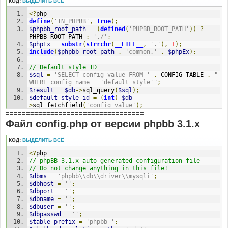
КОД:
ВЫДЕЛИТЬ ВСЁ
<?
php
define
(
'IN_PHPBB'
,
true
);
$phpbb_root_path
=
(
defined
(
'PHPBB_ROOT_PATH'
))
?
PHPBB_ROOT_PATH 
:
'./'
;
$phpEx
=
substr
(
strrchr
(
__FILE__
,
'.'
),
1
);
include
(
$phpbb_root_path
.
'common.'
.
$phpEx
);
// Default style ID
$sql
=
'SELECT config_value FROM '
.
 CONFIG_TABLE 
.
" 
WHERE config_name = 'default_style'"
;
$result
=
$db
->
sql_query
(
$sql
);
$default_style_id
=
(
int
)
$db
-
>
sql_fetchfield
(
'config_value'
);
==================================
$db
->
sql_freeresult
(
$result
);
Файл config.php от версии phpbb 3.1.x
// Default style name
$sql
=
'SELECT style_name FROM '
.
 STYLES_TABLE 
.
' 
КОД:
ВЫДЕЛИТЬ ВСЁ
WHERE style_id = '
.
$default_style_id
;
$result
=
$db
->
sql_query
(
$sql
);
<?
php
$default_style_name
=
$db
-
// phpBB 3.1.x auto-generated configuration file
>
sql_fetchfield
(
'style_name'
);
// Do not change anything in this file!
$db
->
sql_freeresult
(
$result
);
$dbms
=
'phpbb\\db\\driver\\mysqli'
;
$dbhost
=
''
;
// Active styles
$dbport
=
''
;
$sql
=
'SELECT style_id, style_name, style_active 
$dbname
=
''
;
FROM '
.
 STYLES_TABLE
;
$dbuser
=
''
;
$result
=
$db
->
sql_query
(
$sql
);
$dbpasswd
=
''
;
while
(
$row
=
$db
->
sql_fetchrow
(
$result
))
$table_prefix
=
'phpbb_'
;
{