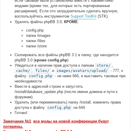
если таковые были установлены вместе с какими-либо
модами (кроме тех, для которых есть портированные
расширения). Если это затруднительно сделать вручную,
воспользуйтесь инструментом
Support ToolKit
(STK).
Удалить файлы phpBB 3.0,
КРОМЕ
:
config.php
папки /images
папки /files
папки /store
Скопировать все файлы phpBB 3.1 в папку, где находится
phpBB 3.0 (
кроме config.php
)
Убедиться в наличии прав доступа к папкам
store/
,
cache/
,
files/
и
images/avatars/upload/
- 777, к
файлу
config.php
- не ниже 666, и выставить таковые при
необходимости.
Ввести в адресной строке и запустить
/install/database_update.php (после имени домена и пути к
форумам).
Удалить (или переименовать) папку /install, изменить права
доступа к файлу
config.php
на 644.
Готово!
Замечание №1
:
все моды на новой конференции будут
потеряны.