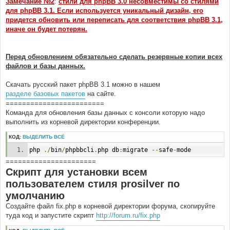
Замечание №2
:
стили для phpBB 3.0 несовместимы со стилями
для phpBB 3.1. Если используется уникальный дизайн, его
придется обновить или переписать для соответствия phpBB 3.1,
иначе он будет потерян.
Перед обновлением обязательно сделать резервные копии всех
файлов и базы данных.
Скачать русский пакет phpBB 3.1 можно в нашем
разделе базовых пакетов
на сайте.
========================
Команда для обновления базы данных с консоли которую надо
выполнить из корневой директории конференции.
КОД:
ВЫДЕЛИТЬ ВСЁ
php 
./
bin
/
phpbbcli
.
php db
:
migrate 
--
safe
-
mode
======================
Скрипт для установки всем
пользователем стиля prosilver по
умолчанию
Создайте файл fix.php в корневой директории форума, скопируйте
туда код и запустите скрипт
http://forum.ru/fix.php