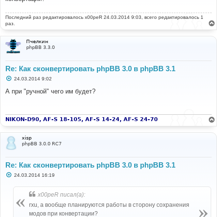
е
н
Последний раз редактировалось
и
x00peR
24.03.2014 9:03, всего редактировалось 1
е
раз.
Пчелкин
phpBB 3.3.0
Re: Как сконвертировать phpBB 3.0 в phpBB 3.1
С
24.03.2014 9:02
о
о
А при "ручной" чего им будет?
б
щ
е
н
и
NIKON-D90, AF-S 18-105, AF-S 14-24, AF-S 24-70
е
xisp
phpBB 3.0.0 RC7
Re: Как сконвертировать phpBB 3.0 в phpBB 3.1
С
24.03.2014 16:19
о
о
б
x00peR писал(а):
щ
е
rxu, а вообще планируются работы в сторону сохранения
н
модов при конвертации?
и