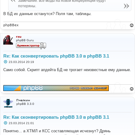
if
(
$style
[
'style_name'
]
==
'prosilver'
)
Замечание: все моды на новой конференции будут
н
{
потеряны.
и
$prosilver
=
$style
;
е
В БД их данные останутся? Поля там, таблицы.
break
;
}
}
phpBBex
// Install style if it doesn't exist
if
(!
sizeof
(
$prosilver
))
rxu
phpBB Guru
{
$sql_ary
=
array
(
'style_name'
=>
'prosilver'
,
'style_copyright'
=>
'&copy; phpBB Group'
,
Re: Как сконвертировать phpBB 3.0 в phpBB 3.1
'style_active'
=>
1
,
С
23.03.2014 20:19
'style_path'
=>
'prosilver'
,
о
'bbcode_bitfield'
=>
'lNg='
,
о
Само собой. Скрипт апдейта БД не трогает неизвестные ему данные.
б
'style_parent_id'
=>
'0'
,
щ
'style_parent_tree'
=>
''
,
е
);
н
и
е
$sql
=
'INSERT INTO '
.
 STYLES_TABLE 
.
'
        '
.
$db
->
sql_build_array
(
'INSERT'
,
$sql_ary
);
$db
->
sql_query
(
$sql
);
Пчелкин
phpBB 3.3.0
$id
=
$db
->
sql_nextid
();
$prosilver
=
array
(
Re: Как сконвертировать phpBB 3.0 в phpBB 3.1
'style_name'
=>
'prosilver'
,
'style_id'
=>
$id
,
С
23.03.2014 21:01
о
'style_active'
=>
1
,
о
Понятно... а ХТМЛ и КСС составляющая исчезнут? Дрянь
);
б