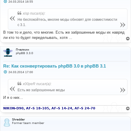
С
24.03.2014 16:55
о
о
б
xisp писал(а):
щ
е
Не беспокойтесь, многие моды обновят для совместимости
н
с 3.1.
и
е
В том то и дело, что многие. Есть же заброшенные моды их навряд
ли кто то будет переделывать, хотя ...
Пчелкин
phpBB 3.3.0
Re: Как сконвертировать phpBB 3.0 в phpBB 3.1
С
24.03.2014 17:00
о
о
б
x00peR писал(а):
щ
е
Есть же заброшенные моды
н
и
И я о них...
е
NIKON-D90, AF-S 18-105, AF-S 14-24, AF-S 24-70
Shredder
Former team member