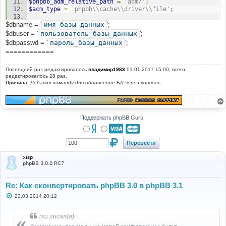
$phpbb_adm_relative_path
=
'adm/'
;
$styles_list
[]
=
$row
;
$acm_type
=
'phpbb\\cache\\driver\\file'
;
}
$db
->
sql_freeresult
(
$result
);
$dbname = '
@define
имя_базы_данных
(
'PHPBB_INSTALLED'
';
,
true
);
//@define('DEBUG', true);
$dbuser = '
пользователь_базы_данных
';
//@define('PHPBB_DISPLAY_LOAD_TIME', true);
$dbpasswd = '
пароль_базы_данных
';
echo
'Default style: '
.
$default_style_name
.
' ('
.
============
$default_style_id
.
')<br />'
;
$exists
=
file_exists
(
'./styles/'
.
Последний раз редактировалось
владимир1983
01.01.2017 15:00, всего
$default_style_name
.
'/style.cfg'
);
редактировалось 28 раз.
Причина:
Добавил команду для обновление БД через консоль
if
(
$exists
)
{
echo
'Default style exists, no work to be done.'
;
exit
;
Поддержать phpBB Guru
}
if
(!
file_exists
(
'./styles/prosilver/style.cfg'
))
{
echo
'Prosilver does not exist. Please upload a 
xisp
copy of prosilver from the <a 
phpBB 3.0.0 RC7
href="https://www.phpbb.com/downloads/">3.1.0 Full 
Package</a>.'
;
exit
;
Re: Как сконвертировать phpBB 3.0 в phpBB 3.1
}
С
23.03.2014 20:12
о
$prosilver
=
array
();
о
foreach
(
$styles_list
as
$style
)
б
rxu писал(а):
{
щ
е