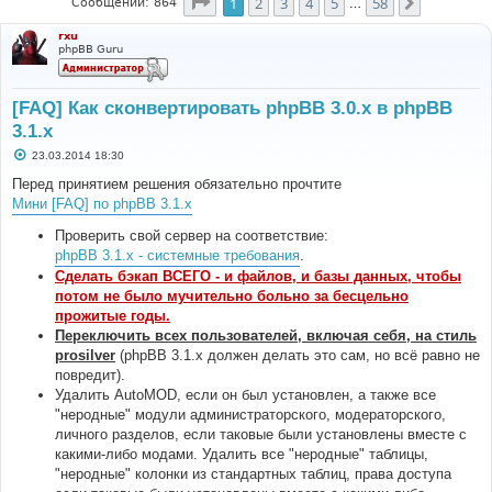
Страница
1
из
58
1
2
3
4
5
58
След.
Сообщений: 864
…
rxu
phpBB Guru
[FAQ] Как сконвертировать phpBB 3.0.х в phpBB
3.1.х
С
23.03.2014 18:30
о
о
Перед принятием решения обязательно прочтите
б
Мини [FAQ] по phpBB 3.1.x
щ
е
н
Проверить свой сервер на соответствие:
и
phpBB 3.1.x - системные требования
.
е
Сделать бэкап ВСЕГО - и файлов, и базы данных, чтобы
потом не было мучительно больно за бесцельно
прожитые годы.
Переключить всех пользователей, включая себя, на стиль
prosilver
(phpBB 3.1.х должен делать это сам, но всё равно не
повредит).
Удалить AutoMOD, если он был установлен, а также все
"неродные" модули администраторского, модераторского,
личного разделов, если таковые были установлены вместе с
какими-либо модами. Удалить все "неродные" таблицы,
"неродные" колонки из стандартных таблиц, права доступа