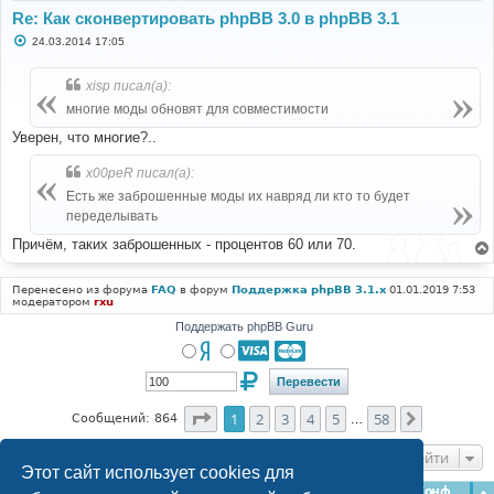
Re: Как сконвертировать phpBB 3.0 в phpBB 3.1
С
24.03.2014 17:05
о
о
б
xisp писал(а):
щ
е
многие моды обновят для совместимости
н
и
Уверен, что многие?..
е
x00peR писал(а):
Есть же заброшенные моды их навряд ли кто то будет
переделывать
Причём, таких заброшенных - процентов 60 или 70.
Перенесено из форума
FAQ
в форум
Поддержка phpBB 3.1.x
01.01.2019 7:53
модератором
rxu
Поддержать phpBB Guru
Страница
1
из
58
1
2
3
4
5
58
След.
Сообщений: 864
…
Перейти
Этот сайт использует cookies для
Главная
Форумы
Наша команда
О команде
Конфиденциальность