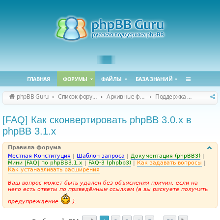
ГЛАВНАЯ
ФОРУМЫ
ФАЙЛЫ
БАЗА ЗНАНИЙ
phpBB Guru
Список форумов
Архивные форумы
Поддержка phpBB 3.1.x
[FAQ] Как сконвертировать phpBB 3.0.х в
phpBB 3.1.х
Правила форума
Местная Конституция
|
Шаблон запроса
|
Документация (phpBB3)
|
Мини [FAQ] по phpBB3.1.x
|
FAQ-3 (phpbb3)
|
Как задавать вопросы
|
Как устанавливать расширения
Ваш вопрос может быть удален без объяснения причин, если на
него есть ответы по приведённым ссылкам (а вы рискуете получить
предупреждение
).