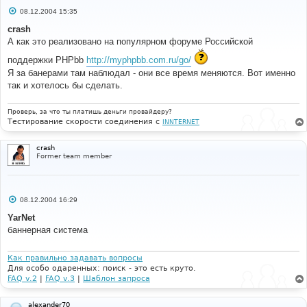
С
08.12.2004 15:35
о
о
crash
б
А как это реализовано на популярном форуме Российской
щ
е
поддержки PHPbb
http://myphpbb.com.ru/go/
н
и
Я за банерами там наблюдал - они все время меняются. Вот именно
е
так и хотелось бы сделать.
Проверь, за что ты платишь деньги провайдеру?
Тестирование скорости соединения с
INNTERNET
crash
Former team member
С
08.12.2004 16:29
о
о
YarNet
б
баннерная система
щ
е
н
и
Как правильно задавать вопросы
е
Для особо одаренных: поиск - это есть круто.
FAQ v.2
|
FAQ v.3
|
Шаблон запроса
alexander70