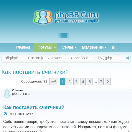
ГЛАВНАЯ
ФОРУМЫ
ФАЙЛЫ
БАЗА ЗНАНИЙ
phpBB Guru
Список форумов
Архивные форумы
phpBB 2.0.x (архив)
FAQ (phpBB 2.0.x)
Как поставить счетчики?
Страница
1
из
7
1
2
3
4
5
7
След.
Сообщений: 92
…
Oilman
phpBB 1.0.0
Как поставить счетчики?
С
29.11.2004 12:16
о
о
Собственно говоря, требуется поставить снизу несколько хтмл-кодов
б
со счетчиками по подсчету посетителей. Например, на этом форуме
щ
е