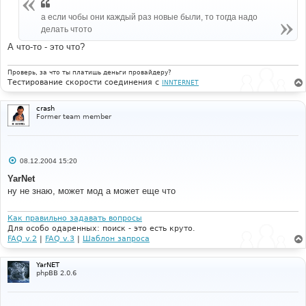
е
а если чобы они каждый раз новые были, то тогда надо
делать чтото
А что-то - это что?
Проверь, за что ты платишь деньги провайдеру?
Тестирование скорости соединения с
INNTERNET
crash
Former team member
С
08.12.2004 15:20
о
о
YarNet
б
ну не знаю, может мод а может еще что
щ
е
н
и
Как правильно задавать вопросы
е
Для особо одаренных: поиск - это есть круто.
FAQ v.2
|
FAQ v.3
|
Шаблон запроса
YarNET
phpBB 2.0.6