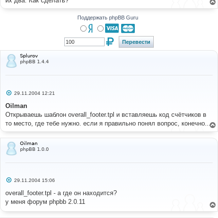
их два. Как сделать?
н
и
е
Поддержать phpBB Guru
Splurov
phpBB 1.4.4
С
29.11.2004 12:21
о
о
Oilman
б
Открываешь шаблон overall_footer.tpl и вставляешь код счётчиков в
щ
е
то место, где тебе нужно. если я правильно понял вопрос, конечно...
н
и
е
Oilman
phpBB 1.0.0
С
29.11.2004 15:06
о
о
overall_footer.tpl - а где он находится?
б
у меня форум phpbb 2.0.11
щ
е
н