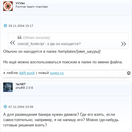
и
VVVas
е
Former team member
С
29.11.2004 15:17
о
о
б
Oilman писал(а):
щ
е
overall_footer.tpl - а где он находится?
н
и
Обычно он находится в папке /templates/[имя_шкуры]/
е
Но ещё можно воспользоваться поиском в папке по имени файла.
я люблю
daft punk
| новый
sugoi.ru
YarNET
phpBB 2.0.6
С
07.12.2004 23:58
о
о
А для размещения банера нужен движок? Где его взять, если
б
самостоятельно, например, я не напишу его? Можно где-нибудь
щ
е
готовые решения взять?
н
и