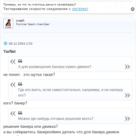
е
Проверь, за что ты платишь деньги провайдеру?
Тестирование скорости соединения с
INNTERNET
crash
Former team member
С
08.12.2004 2:53
о
о
YarNet
б
щ
е
н
А для размещения банера нужен движок?
и
е
не понял.. это шутка такая?
Где его взять, если самостоятельно, например, я не напишу
его?
кого? банер?
Можно где-нибудь готовые решения взять?
решения банера или движка?
а вы собираетесь банерообмен делать что для банера движок