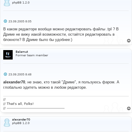
phpBB 1.2.0
С
23.09.2005 8:05
о
о
В каком редакторе вообще можно редактировать файлы .tpl ? В
б
Дриме не вижу иакой возможности, остаётся редактировать в
щ
е
блокноте? В Дриме было бы удобнее:)
н
и
е
Balamut
Former team member
С
23.09.2005 8:48
о
о
alexander70
, не знаю, кто такой "Дриме", я пользуюсь фаром. А
б
глобально эдитеть можно в любом редакторе.
щ
е
н
и
//
е
// That's all, Folks!
// -------------------------------------------------
alexander70
phpBB 1.2.0