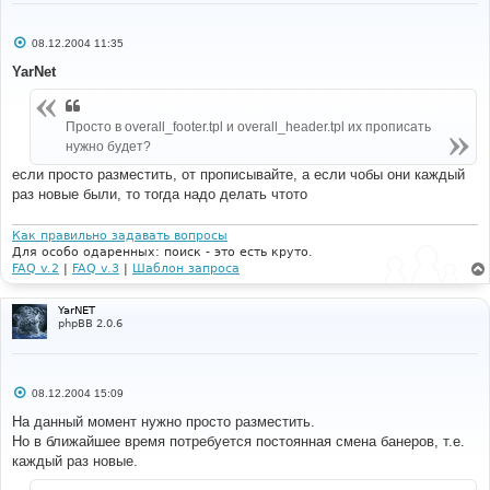
С
08.12.2004 11:35
о
о
YarNet
б
щ
е
н
Просто в overall_footer.tpl и overall_header.tpl их прописать
и
нужно будет?
е
если просто разместить, от прописывайте, а если чобы они каждый
раз новые были, то тогда надо делать чтото
Как правильно задавать вопросы
Для особо одаренных: поиск - это есть круто.
FAQ v.2
|
FAQ v.3
|
Шаблон запроса
YarNET
phpBB 2.0.6
С
08.12.2004 15:09
о
о
На данный момент нужно просто разместить.
б
Но в ближайшее время потребуется постоянная смена банеров, т.е.
щ
е
каждый раз новые.
н
и