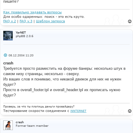
пишите?
Как правильно задавать вопросы
Для особо одаренных: поиск - это есть круто.
FAQ v.2
|
FAQ v.3
|
Шаблон запроса
YarNET
phpBB 2.0.6
С
08.12.2004 11:20
о
о
crash
б
Требуется просто разместить на форуме банеры: несколько штук в
щ
е
самом низу страницы, несколько - сверху.
н
Из ваших слов я понимаю, что никакой движок для них не нужен
и
е
будет?
Просто в overall_footer.tpl и overall_header.tpl их прописать нужно
будет?
Проверь, за что ты платишь деньги провайдеру?
Тестирование скорости соединения с
INNTERNET
crash
Former team member