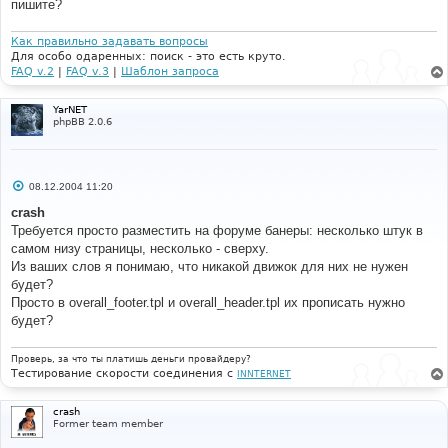
пишите?
Как правильно задавать вопросы
Для особо одаренных: поиск - это есть круто.
FAQ v.2
|
FAQ v.3
|
Шаблон запроса
YarNET
phpBB 2.0.6
С
08.12.2004 11:20
о
о
crash
б
Требуется просто разместить на форуме банеры: несколько штук в
щ
е
самом низу страницы, несколько - сверху.
н
Из ваших слов я понимаю, что никакой движок для них не нужен
и
е
будет?
Просто в overall_footer.tpl и overall_header.tpl их прописать нужно
будет?
Проверь, за что ты платишь деньги провайдеру?
Тестирование скорости соединения с
INNTERNET
crash
Former team member