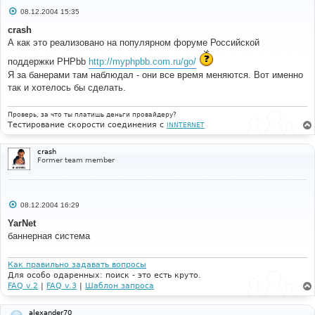
С
08.12.2004 15:35
о
о
crash
б
А как это реализовано на популярном форуме Российской
щ
е
поддержки PHPbb
http://myphpbb.com.ru/go/
н
и
Я за банерами там наблюдал - они все время меняются. Вот именно
е
так и хотелось бы сделать.
Проверь, за что ты платишь деньги провайдеру?
Тестирование скорости соединения с
INNTERNET
crash
Former team member
С
08.12.2004 16:29
о
о
YarNet
б
баннерная система
щ
е
н
и
Как правильно задавать вопросы
е
Для особо одаренных: поиск - это есть круто.
FAQ v.2
|
FAQ v.3
|
Шаблон запроса
alexander70