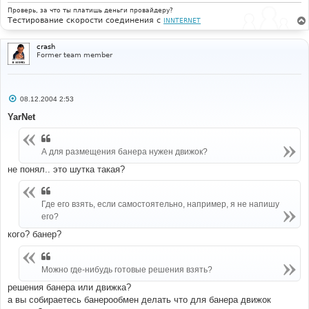
е
Проверь, за что ты платишь деньги провайдеру?
Тестирование скорости соединения с
INNTERNET
crash
Former team member
С
08.12.2004 2:53
о
о
YarNet
б
щ
е
н
А для размещения банера нужен движок?
и
е
не понял.. это шутка такая?
Где его взять, если самостоятельно, например, я не напишу
его?
кого? банер?
Можно где-нибудь готовые решения взять?
решения банера или движка?
а вы собираетесь банерообмен делать что для банера движок