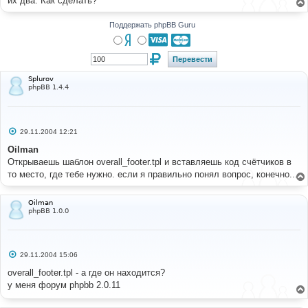
их два. Как сделать?
н
и
е
Поддержать phpBB Guru
Splurov
phpBB 1.4.4
С
29.11.2004 12:21
о
о
Oilman
б
Открываешь шаблон overall_footer.tpl и вставляешь код счётчиков в
щ
е
то место, где тебе нужно. если я правильно понял вопрос, конечно...
н
и
е
Oilman
phpBB 1.0.0
С
29.11.2004 15:06
о
о
overall_footer.tpl - а где он находится?
б
у меня форум phpbb 2.0.11
щ
е
н