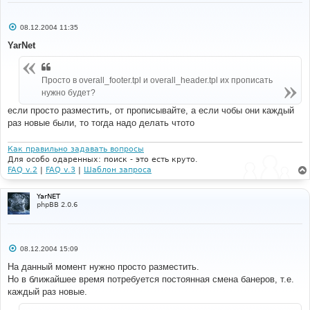
С
08.12.2004 11:35
о
о
YarNet
б
щ
е
н
Просто в overall_footer.tpl и overall_header.tpl их прописать
и
нужно будет?
е
если просто разместить, от прописывайте, а если чобы они каждый
раз новые были, то тогда надо делать чтото
Как правильно задавать вопросы
Для особо одаренных: поиск - это есть круто.
FAQ v.2
|
FAQ v.3
|
Шаблон запроса
YarNET
phpBB 2.0.6
С
08.12.2004 15:09
о
о
На данный момент нужно просто разместить.
б
Но в ближайшее время потребуется постоянная смена банеров, т.е.
щ
е
каждый раз новые.
н
и