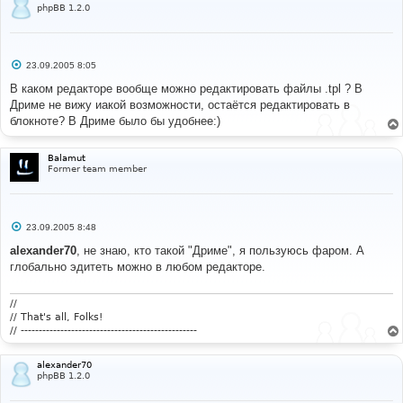
phpBB 1.2.0
С
23.09.2005 8:05
о
о
В каком редакторе вообще можно редактировать файлы .tpl ? В
б
Дриме не вижу иакой возможности, остаётся редактировать в
щ
е
блокноте? В Дриме было бы удобнее:)
н
и
е
Balamut
Former team member
С
23.09.2005 8:48
о
о
alexander70
, не знаю, кто такой "Дриме", я пользуюсь фаром. А
б
глобально эдитеть можно в любом редакторе.
щ
е
н
и
//
е
// That's all, Folks!
// -------------------------------------------------
alexander70
phpBB 1.2.0