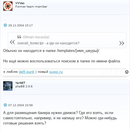
и
VVVas
е
Former team member
С
29.11.2004 15:17
о
о
б
Oilman писал(а):
щ
е
overall_footer.tpl - а где он находится?
н
и
Обычно он находится в папке /templates/[имя_шкуры]/
е
Но ещё можно воспользоваться поиском в папке по имени файла.
я люблю
daft punk
| новый
sugoi.ru
YarNET
phpBB 2.0.6
С
07.12.2004 23:58
о
о
А для размещения банера нужен движок? Где его взять, если
б
самостоятельно, например, я не напишу его? Можно где-нибудь
щ
е
готовые решения взять?
н
и