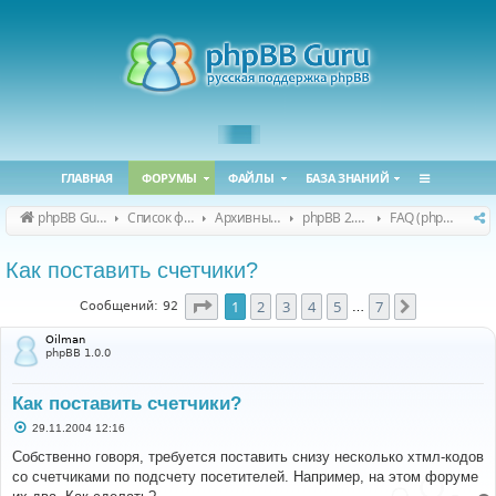
ГЛАВНАЯ
ФОРУМЫ
ФАЙЛЫ
БАЗА ЗНАНИЙ
phpBB Guru
Список форумов
Архивные форумы
phpBB 2.0.x (архив)
FAQ (phpBB 2.0.x)
Как поставить счетчики?
Страница
1
из
7
1
2
3
4
5
7
След.
Сообщений: 92
…
Oilman
phpBB 1.0.0
Как поставить счетчики?
С
29.11.2004 12:16
о
о
Собственно говоря, требуется поставить снизу несколько хтмл-кодов
б
со счетчиками по подсчету посетителей. Например, на этом форуме
щ
е