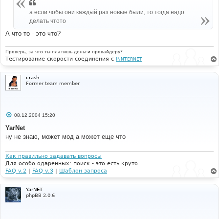
е
а если чобы они каждый раз новые были, то тогда надо
делать чтото
А что-то - это что?
Проверь, за что ты платишь деньги провайдеру?
Тестирование скорости соединения с
INNTERNET
crash
Former team member
С
08.12.2004 15:20
о
о
YarNet
б
ну не знаю, может мод а может еще что
щ
е
н
и
Как правильно задавать вопросы
е
Для особо одаренных: поиск - это есть круто.
FAQ v.2
|
FAQ v.3
|
Шаблон запроса
YarNET
phpBB 2.0.6