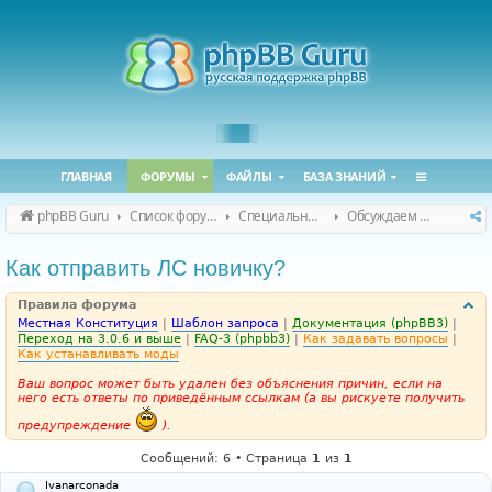
ГЛАВНАЯ
ФОРУМЫ
ФАЙЛЫ
БАЗА ЗНАНИЙ
phpBB Guru
Список форумов
Специальные форумы
Обсуждаем сайт и конференцию
Как отправить ЛС новичку?
Правила форума
Местная Конституция
|
Шаблон запроса
|
Документация (phpBB3)
|
Переход на 3.0.6 и выше
|
FAQ-3 (phpbb3)
|
Как задавать вопросы
|
Как устанавливать моды
Ваш вопрос может быть удален без объяснения причин, если на
него есть ответы по приведённым ссылкам (а вы рискуете получить
предупреждение
).
Сообщений: 6 • Страница
1
из
1
Ivanarconada