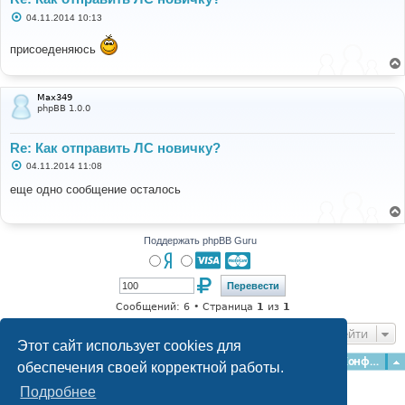
С
04.11.2014 10:13
о
о
присоеденяюсь
б
щ
е
н
и
Max349
е
phpBB 1.0.0
Re: Как отправить ЛС новичку?
С
04.11.2014 11:08
о
о
еще одно сообщение осталось
б
щ
е
н
и
Поддержать phpBB Guru
е
Сообщений: 6 • Страница
1
из
1
Перейти
Этот сайт использует cookies для
Главная
Форумы
Наша команда
О команде
Конфиденциальность
обеспечения своей корректной работы.
Подробнее