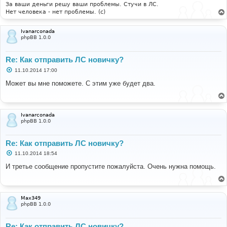
и
За ваши деньги решу ваши проблемы. Стучи в ЛС.
е
Нет человека - нет проблемы. (c)
Ivanarconada
phpBB 1.0.0
Re: Как отправить ЛС новичку?
С
11.10.2014 17:00
о
о
Может вы мне поможете. С этим уже будет два.
б
щ
е
н
и
Ivanarconada
е
phpBB 1.0.0
Re: Как отправить ЛС новичку?
С
11.10.2014 18:54
о
о
И третье сообщение пропустите пожалуйста. Очень нужна помощь.
б
щ
е
н
и
Max349
е
phpBB 1.0.0
Re: Как отправить ЛС новичку?