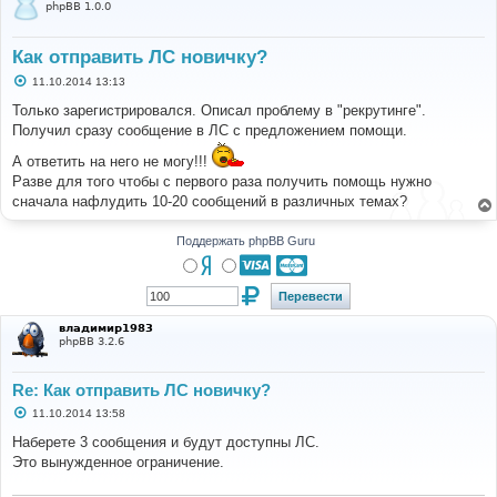
phpBB 1.0.0
Как отправить ЛС новичку?
С
11.10.2014 13:13
о
о
Только зарегистрировался. Описал проблему в "рекрутинге".
б
Получил сразу сообщение в ЛС с предложением помощи.
щ
е
А ответить на него не могу!!!
н
и
Разве для того чтобы с первого раза получить помощь нужно
е
сначала нафлудить 10-20 сообщений в различных темах?
Поддержать phpBB Guru
владимир1983
phpBB 3.2.6
Re: Как отправить ЛС новичку?
С
11.10.2014 13:58
о
о
Наберете 3 сообщения и будут доступны ЛС.
б
Это вынужденное ограничение.
щ
е
н