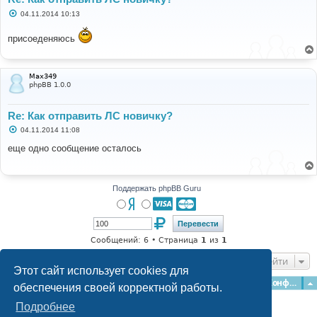
С
04.11.2014 10:13
о
о
присоеденяюсь
б
щ
е
н
и
Max349
е
phpBB 1.0.0
Re: Как отправить ЛС новичку?
С
04.11.2014 11:08
о
о
еще одно сообщение осталось
б
щ
е
н
и
Поддержать phpBB Guru
е
Сообщений: 6 • Страница
1
из
1
Перейти
Этот сайт использует cookies для
Главная
Форумы
Наша команда
О команде
Конфиденциальность
обеспечения своей корректной работы.
Подробнее