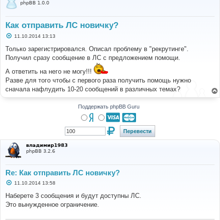
phpBB 1.0.0
Как отправить ЛС новичку?
С
11.10.2014 13:13
о
о
Только зарегистрировался. Описал проблему в "рекрутинге".
б
Получил сразу сообщение в ЛС с предложением помощи.
щ
е
А ответить на него не могу!!!
н
и
Разве для того чтобы с первого раза получить помощь нужно
е
сначала нафлудить 10-20 сообщений в различных темах?
Поддержать phpBB Guru
владимир1983
phpBB 3.2.6
Re: Как отправить ЛС новичку?
С
11.10.2014 13:58
о
о
Наберете 3 сообщения и будут доступны ЛС.
б
Это вынужденное ограничение.
щ
е
н