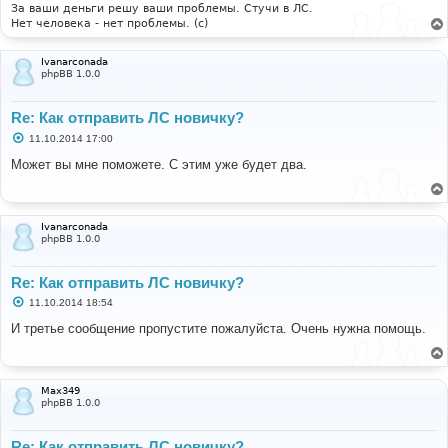
и
За ваши деньги решу ваши проблемы. Стучи в ЛС.
е
Нет человека - нет проблемы. (c)
Ivanarconada
phpBB 1.0.0
Re: Как отправить ЛС новичку?
С
11.10.2014 17:00
о
о
Может вы мне поможете. С этим уже будет два.
б
щ
е
н
и
Ivanarconada
е
phpBB 1.0.0
Re: Как отправить ЛС новичку?
С
11.10.2014 18:54
о
о
И третье сообщение пропустите пожалуйста. Очень нужна помощь.
б
щ
е
н
и
Max349
е
phpBB 1.0.0
Re: Как отправить ЛС новичку?