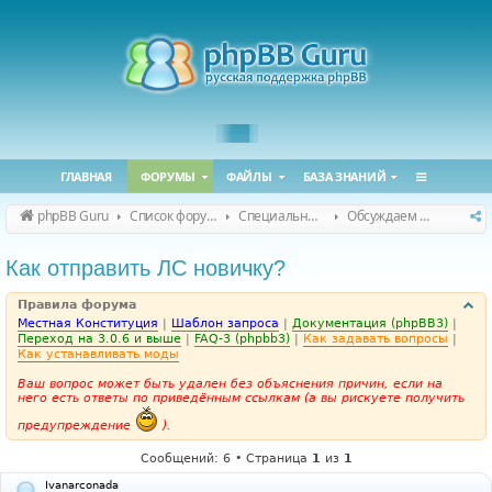
ГЛАВНАЯ
ФОРУМЫ
ФАЙЛЫ
БАЗА ЗНАНИЙ
phpBB Guru
Список форумов
Специальные форумы
Обсуждаем сайт и конференцию
Как отправить ЛС новичку?
Правила форума
Местная Конституция
|
Шаблон запроса
|
Документация (phpBB3)
|
Переход на 3.0.6 и выше
|
FAQ-3 (phpbb3)
|
Как задавать вопросы
|
Как устанавливать моды
Ваш вопрос может быть удален без объяснения причин, если на
него есть ответы по приведённым ссылкам (а вы рискуете получить
предупреждение
).
Сообщений: 6 • Страница
1
из
1
Ivanarconada