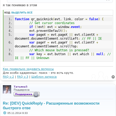
е
я так понимаю в этом
КОД:
ВЫДЕЛИТЬ ВСЁ
function
 qr_quicknick
(
evt
,
 link
,
 color 
=
false
)
{
// Get cursor coordinates
if
(!
evt
)
 evt 
=
 window
.
event
;
		evt
.
preventDefault
();
var
 pageX 
=
 evt
.
pageX 
||
 evt
.
clientX 
+
document
.
documentElement
.
scrollLeft
;
// FF || IE
var
 pageY 
=
 evt
.
pageY 
||
 evt
.
clientY 
+
document
.
documentElement
.
scrollTop
;
// Which mouse button is pressed?
var
 key 
=
 evt
.
button 
||
 evt
.
which 
||
null
;
// 
IE || FF || Unknown
Как правильно задавать вопросы
Для особо одаренных: поиск - это есть круто.
FAQ v.2
|
FAQ v.3
|
Шаблон запроса
Татьяна5
Поддержка
Re: [DEV] QuickReply - Расширенные возможности
быстрого отве
С
05.11.2014 9:33
о