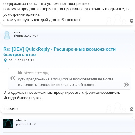
содержимое поста, что усложняет восприятие.
потому и предлагаю вариант - опционально отключать в админке, на
усмотрение админа.
а там уже пусть каждый для себя решает.
xisp
phpBB 3.0.0 RC7
Re: [DEV] QuickReply - Расширенные возможности
быстрого отве
С
05.11.2014 21:32
о
о
б
Alecto писал(а):
щ
е
суть предложения в том, чтобы пользователи не могли
н
выполнить полное цитирование сообщения.
и
е
Это сделает невозможным процитировать с форматированием.
Иногда бывает нужно.
phpBBex
Alecto
phpBB 3.0.12