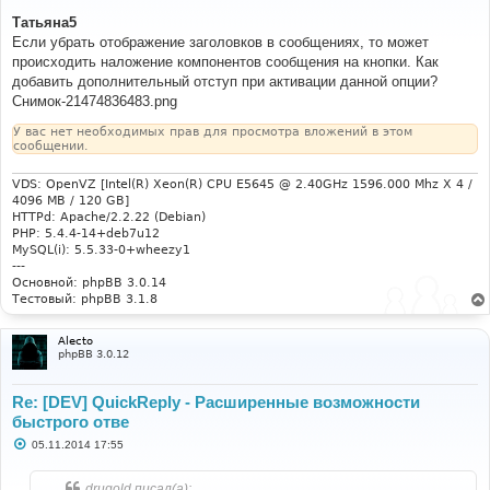
о
о
Татьяна5
б
Если убрать отображение заголовков в сообщениях, то может
щ
е
происходить наложение компонентов сообщения на кнопки. Как
н
добавить дополнительный отступ при активации данной опции?
и
е
Снимок-21474836483.png
У вас нет необходимых прав для просмотра вложений в этом
сообщении.
VDS: OpenVZ [Intel(R) Xeon(R) CPU E5645 @ 2.40GHz 1596.000 Mhz X 4 /
4096 MB / 120 GB]
HTTPd: Apache/2.2.22 (Debian)
PHP: 5.4.4-14+deb7u12
MySQL(i): 5.5.33-0+wheezy1
---
Основной: phpBB 3.0.14
Тестовый: phpBB 3.1.8
Alecto
phpBB 3.0.12
Re: [DEV] QuickReply - Расширенные возможности
быстрого отве
С
05.11.2014 17:55
о
о
б
drugold писал(а):