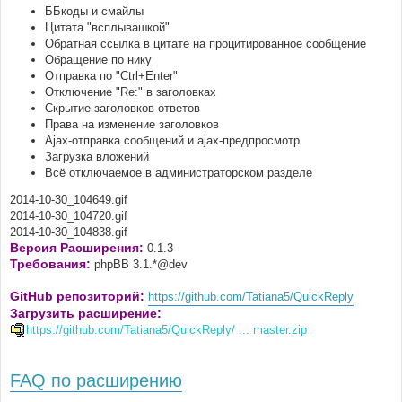
ББкоды и смайлы
Цитата "всплывашкой"
Обратная ссылка в цитате на процитированное сообщение
Обращение по нику
Отправка по "Ctrl+Enter"
Отключение "Re:" в заголовках
Скрытие заголовков ответов
Права на изменение заголовков
Ajax-отправка сообщений и ajax-предпросмотр
Загрузка вложений
Всё отключаемое в администраторском разделе
2014-10-30_104649.gif
2014-10-30_104720.gif
2014-10-30_104838.gif
Версия Расширения:
0.1.3
Требования:
phpBB 3.1.*@dev
GitHub репозиторий:
https://github.com/Tatiana5/QuickReply
Загрузить расширение:
https://github.com/Tatiana5/QuickReply/ ... master.zip
FAQ по расширению