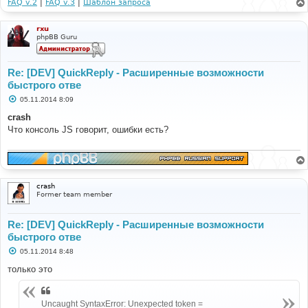
FAQ v.2
|
FAQ v.3
|
Шаблон запроса
rxu
phpBB Guru
Re: [DEV] QuickReply - Расширенные возможности
быстрого отве
С
05.11.2014 8:09
о
о
crash
б
Что консоль JS говорит, ошибки есть?
щ
е
н
и
е
crash
Former team member
Re: [DEV] QuickReply - Расширенные возможности
быстрого отве
С
05.11.2014 8:48
о
о
только это
б
щ
е
н
Uncaught SyntaxError: Unexpected token =
и