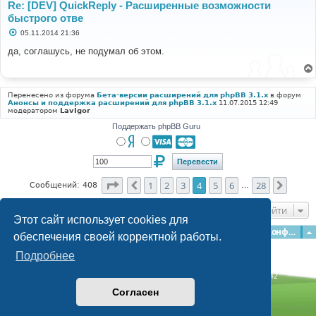
Re: [DEV] QuickReply - Расширенные возможности
быстрого отве
С
05.11.2014 21:36
о
о
да, соглашусь, не подумал об этом.
б
щ
е
н
и
Перенесено из форума
Бета-версии расширений для phpBB 3.1.x
в форум
е
Анонсы и поддержка расширений для phpBB 3.1.x
11.07.2015 12:49
модератором
LavIgor
Поддержать phpBB Guru
Страница
4
из
28
1
2
3
4
5
6
28
Пред.
След.
Сообщений: 408
…
Перейти
Этот сайт использует cookies для
Главная
Форумы
Наша команда
О команде
Конфиденциальность
обеспечения своей корректной работы.
Подробнее
Time: 0.368s
| Peak Memory Usage: 3.15 МБ | GZIP: Off |
Queries: 42
© phpBB Guru, 2004—2026
Согласен
Powered by
phpBB
Style by
Artodia