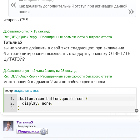
щ
е
Как добавить дополнительный отступ при активации данной
н
опции
и
е
исправь CSS
Добавлено спустя 15 секунд:
Re: [DEV] QuickReply - Расширенные возможности быстрого ответа
Татьяна5
вы не хотите добавить в свой экст следующее: при включении
быстрого цитирования выключать стандартную кнопку ОТВЕТИТЬ
ЦИТАТОЙ?
Добавлено спустя 2 часа 2 минуты 25 секунд:
Re: [DEV] QuickReply - Расширенные возможности быстрого ответа
может опцией в админке? или по рабоче-крестьянски
КОД:
ВЫДЕЛИТЬ ВСЁ
.
button
.
icon
-
button
.
quote
-
icon 
{
  display
:
 none
;
}
Татьяна5
Поддержка