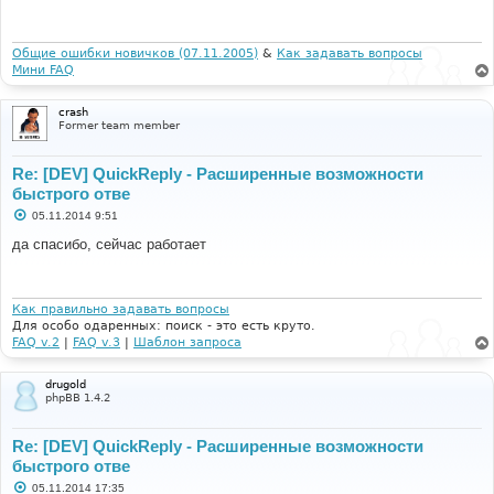
щ
е
н
и
Общие ошибки новичков (07.11.2005)
&
Как задавать вопросы
е
Мини FAQ
crash
Former team member
Re: [DEV] QuickReply - Расширенные возможности
быстрого отве
С
05.11.2014 9:51
о
о
да спасибо, сейчас работает
б
щ
е
н
и
Как правильно задавать вопросы
е
Для особо одаренных: поиск - это есть круто.
FAQ v.2
|
FAQ v.3
|
Шаблон запроса
drugold
phpBB 1.4.2
Re: [DEV] QuickReply - Расширенные возможности
быстрого отве
С
05.11.2014 17:35