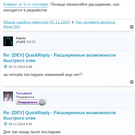
о
Коммит от 5-го сентября
. Почаще обновляйте расширение, оно
б
находится в разработке
щ
е
н
и
Общие ошибки новичков (07.11.2005)
&
Как задавать вопросы
е
Мини FAQ
Alecto
phpBB 3.0.12
Re: [DEV] QuickReply - Расширенные возможности
быстрого отве
С
05.11.2014 9:39
о
о
на гитхабе последних изменений еще нет?
б
щ
е
н
и
Татьяна5
е
Поддержка
Re: [DEV] QuickReply - Расширенные возможности
быстрого отве
С
05.11.2014 9:45
о
о
Дня три назад были последние
б