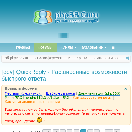
ГЛАВНАЯ
ФОРУМЫ
ФАЙЛЫ
БАЗА ЗНАНИЙ
phpBB Guru
Список форумов
Расширения phpBB
Анонсы и поддержка расширений для phpBB
[dev] QuickReply - Расширенные возможности
быстрого ответа
Правила форума
Местная Конституция
|
Шаблон запроса
|
Документация (phpBB3)
|
Мини [FAQ] по phpBB3.1.x/3.3.x
|
FAQ
|
Как задавать вопросы
|
Как устанавливать расширения
Ваш вопрос может быть удален без объяснения причин, если на
него есть ответы по приведённым ссылкам (а вы рискуете получить
предупреждение
).