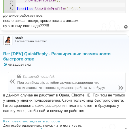
ShowHideProfile
();
function
ShowHideProfile
()
{...}
до аяксе работает все.
после аякса - везде, кроме поста с аяксом.
ну что ему еще надо???!!!
crash
Former team member
Re: [DEV] QuickReply - Расширенные возможности
быстрого отве
С
05.11.2014 7:02
о
о
б
Татьяна5 писал(а):
щ
е
При ошибках в js в любом другом расширении что
н
всплывашка, что кнопка одинаково работать не будут
и
е
в данном случае не работает в Opera, Chrome, IE. При том не только
у меня, у многих пользователей. Стоит только мод быстрого ответа.
Готов сравнивать какие расширения, плагины стоят в браузерах у
вас и у меня, чтобы найти почему не работает.
Как правильно задавать вопросы
Для особо одаренных: поиск - это есть круто.