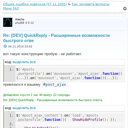
Общие ошибки новичков (07.11.2005)
&
Как задавать вопросы
Мини FAQ
Alecto
phpBB 3.0.12
Re: [DEV] QuickReply - Расширенные возможности
быстрого отве
С
04.11.2014 23:02
о
о
вот такую конструкцию пробую - не работает.
б
щ
КОД:
ВЫДЕЛИТЬ ВСЁ
е
н
$
(
'#posts 
и
е
.postprofile'
).
on
(
'mouseover'
,
'#post_ajax'
,
function
()
{...}).
on
(
'mouseout'
,
'#post_ajax'
,
function
(){...});
привязался к вашему
#post_ajax
Добавлено спустя 1 час 40 минут 22 секунды:
Re: [DEV] QuickReply - Расширенные возможности быстрого ответа
КОД:
ВЫДЕЛИТЬ ВСЁ
$
(
'#post_ajax_content'
).
on
(
'load'
,
'#posts 
.postprofile'
,
function
(){
ShowHideProfile
();
});