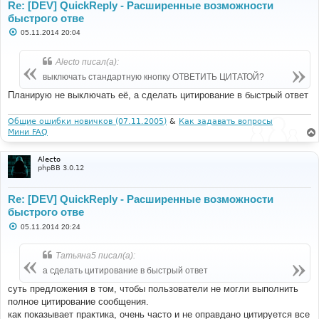
Re: [DEV] QuickReply - Расширенные возможности
быстрого отве
С
05.11.2014 20:04
о
о
б
Alecto писал(а):
щ
е
выключать стандартную кнопку ОТВЕТИТЬ ЦИТАТОЙ?
н
и
Планирую не выключать её, а сделать цитирование в быстрый ответ
е
Общие ошибки новичков (07.11.2005)
&
Как задавать вопросы
Мини FAQ
Alecto
phpBB 3.0.12
Re: [DEV] QuickReply - Расширенные возможности
быстрого отве
С
05.11.2014 20:24
о
о
б
Татьяна5 писал(а):
щ
е
а сделать цитирование в быстрый ответ
н
и
суть предложения в том, чтобы пользователи не могли выполнить
е
полное цитирование сообщения.
как показывает практика, очень часто и не оправдано цитируется все