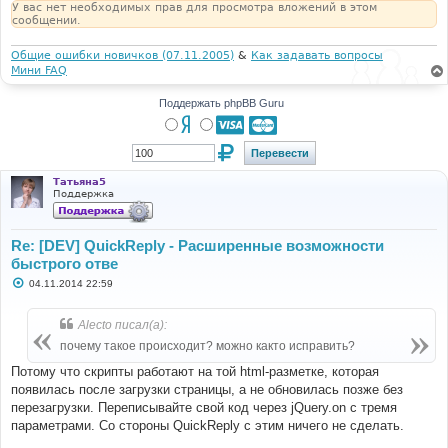
У вас нет необходимых прав для просмотра вложений в этом
сообщении.
Общие ошибки новичков (07.11.2005)
&
Как задавать вопросы
Мини FAQ
Поддержать phpBB Guru
Татьяна5
Поддержка
Re: [DEV] QuickReply - Расширенные возможности
быстрого отве
С
04.11.2014 22:59
о
о
б
Alecto писал(а):
щ
е
почему такое происходит? можно както исправить?
н
и
Потому что скрипты работают на той html-разметке, которая
е
появилась после загрузки страницы, а не обновилась позже без
перезагрузки. Переписывайте свой код через jQuery.on с тремя
параметрами. Со стороны QuickReply с этим ничего не сделать.