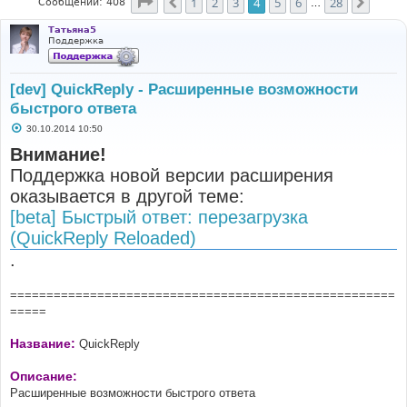
Страница
4
из
28
1
2
3
4
5
6
28
Пред.
След.
Сообщений: 408
…
Татьяна5
Поддержка
[dev] QuickReply - Расширенные возможности
быстрого ответа
С
30.10.2014 10:50
о
о
Внимание!
б
Поддержка новой версии расширения
щ
е
оказывается в другой теме:
н
и
[beta] Быстрый ответ: перезагрузка
е
(QuickReply Reloaded)
.
=====================================================
=====
Название:
QuickReply
Описание:
Расширенные возможности быстрого ответа