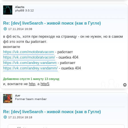
Alecto
phpBB 3.0.12
Re: [dev] liveSearch - живой поиск (как в Гугле)
С
17.11.2014 16:08
о
о
в фб есть, хотя при переходе на страницу - он не нужен, но в самом
б
фб это хотя бы работает.
щ
е
вконтакте
н
https://vk.com/motobratvacom
- работает
и
е
https://vk.com/motobratvacom/
- ошибка 404
https://vk.com/andrey.vandamm
- работает
https://vk.com/andrey.vandamm/
- ошибка 404
Добавлено спустя 1 минуту 13 секунд:
и, вонтакте не
http
, а
httpS
Алг
Former team member
Re: [dev] liveSearch - живой поиск (как в Гугле)
С
17.11.2014 18:18
о
о
б