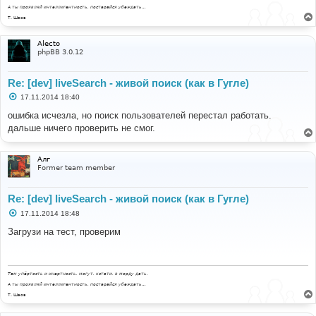
А ты проявляй интеллигентность, постарайся убеждать...
Т. Шаов
Alecto
phpBB 3.0.12
Re: [dev] liveSearch - живой поиск (как в Гугле)
С
17.11.2014 18:40
о
о
ошибка исчезла, но поиск пользователей перестал работать.
б
дальше ничего проверить не смог.
щ
е
н
и
Алг
е
Former team member
Re: [dev] liveSearch - живой поиск (как в Гугле)
С
17.11.2014 18:48
о
о
Загрузи на тест, проверим
б
щ
е
н
и
Там упёртость и инертность, могут, кстати, в морду дать.
е
А ты проявляй интеллигентность, постарайся убеждать...
Т. Шаов