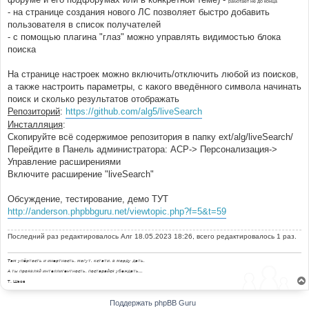
работает не до конца
- на странице создания нового ЛС позволяет быстро добавить
пользователя в список получателей
- с помощью плагина "глаз" можно управлять видимостью блока
поиска
На странице настроек можно включить/отключить любой из поисков,
а также настроить параметры, с какого введённого символа начинать
поиск и сколько результатов отображать
Репозиторий
:
https://github.com/alg5/liveSearch
Инсталляция
:
Скопируйте всё содержимое репозитория в папку ext/alg/liveSearch/
Перейдите в Панель администратора: АСР-> Персонализация->
Управление расширениями
Включите расширение "liveSearch"
Обсуждение, тестирование, демо ТУТ
http://anderson.phpbbguru.net/viewtopic.php?f=5&t=59
Последний раз редактировалось
Алг
18.05.2023 18:26, всего редактировалось 1 раз.
Там упёртость и инертность, могут, кстати, в морду дать.
А ты проявляй интеллигентность, постарайся убеждать...
Т. Шаов
Поддержать phpBB Guru