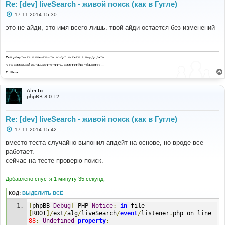
Re: [dev] liveSearch - живой поиск (как в Гугле)
С
17.11.2014 15:30
о
о
это не айди, это имя всего лишь. твой айди остается без изменений
б
щ
е
н
и
Там упёртость и инертность, могут, кстати, в морду дать.
е
А ты проявляй интеллигентность, постарайся убеждать...
Т. Шаов
Alecto
phpBB 3.0.12
Re: [dev] liveSearch - живой поиск (как в Гугле)
С
17.11.2014 15:42
о
о
вместо теста случайно выпонил апдейт на основе, но вроде все
б
работает.
щ
е
сейчас на тесте проверю поиск.
н
и
е
Добавлено спустя 1 минуту 35 секунд:
КОД:
ВЫДЕЛИТЬ ВСЁ
[
phpBB 
Debug
]
 PHP 
Notice
:
in
 file 
[
ROOT
]/
ext
/
alg
/
liveSearch
/
event
/
listener
.
php on line 
88
:
Undefined
property
: