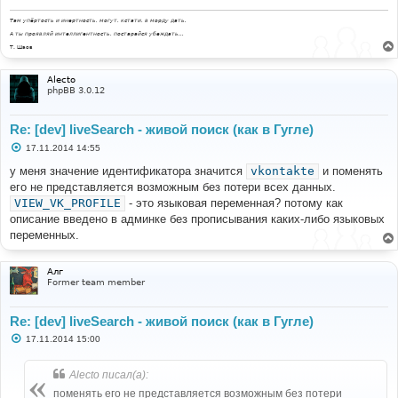
Там упёртость и инертность, могут, кстати, в морду дать.
А ты проявляй интеллигентность, постарайся убеждать...
Т. Шаов
Alecto
phpBB 3.0.12
Re: [dev] liveSearch - живой поиск (как в Гугле)
С
17.11.2014 14:55
о
о
у меня значение идентификатора значится
vkontakte
и поменять
б
его не представляется возможным без потери всех данных.
щ
е
VIEW_VK_PROFILE
- это языковая переменная? потому как
н
описание введено в админке без прописывания каких-либо языковых
и
е
переменных.
Алг
Former team member
Re: [dev] liveSearch - живой поиск (как в Гугле)
С
17.11.2014 15:00
о
о
б
Alecto писал(а):
щ
е
поменять его не представляется возможным без потери