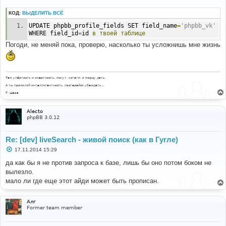
о
б
КОД:
ВЫДЕЛИТЬ ВСЁ
щ
е
UPDATE phpbb_profile_fields SET field_name
=
'phpbb_vk'
н
WHERE field_id
=
id 
в
твоей
таблице
и
е
Погоди, не меняй пока, проверю, насколько ты усложнишь мне жизнь
Там упёртость и инертность, могут, кстати, в морду дать.
А ты проявляй интеллигентность, постарайся убеждать...
Т. Шаов
Alecto
phpBB 3.0.12
Re: [dev] liveSearch - живой поиск (как в Гугле)
С
17.11.2014 15:29
о
о
да как бы я не против запроса к базе, лишь бы оно потом боком не
б
вылезло.
щ
е
мало ли где еще этот айди может быть прописан.
н
и
е
Алг
Former team member