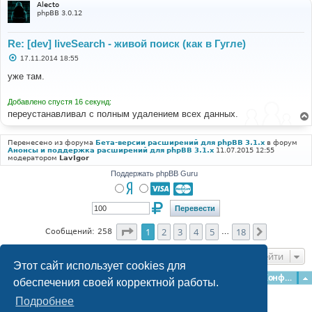
Alecto
phpBB 3.0.12
Re: [dev] liveSearch - живой поиск (как в Гугле)
С
17.11.2014 18:55
о
о
уже там.
б
щ
е
Добавлено спустя 16 секунд:
н
переустанавливал с полным удалением всех данных.
и
е
Перенесено из форума
Бета-версии расширений для phpBB 3.1.x
в форум
Анонсы и поддержка расширений для phpBB 3.1.x
11.07.2015 12:55
модератором
LavIgor
Поддержать phpBB Guru
Страница
1
из
18
1
2
3
4
5
18
След.
Сообщений: 258
…
Перейти
Этот сайт использует cookies для
Главная
Форумы
Наша команда
О команде
Конфиденциальность
обеспечения своей корректной работы.
Подробнее