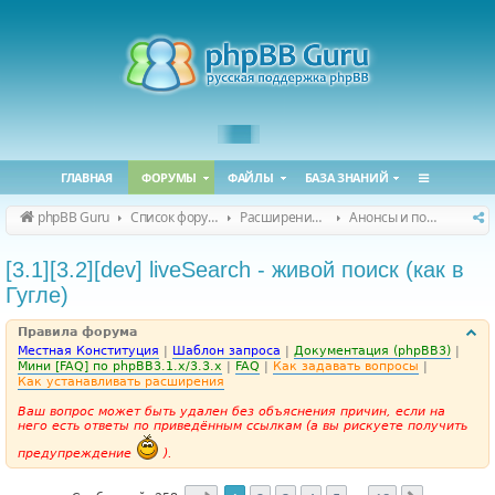
ГЛАВНАЯ
ФОРУМЫ
ФАЙЛЫ
БАЗА ЗНАНИЙ
phpBB Guru
Список форумов
Расширения phpBB
Анонсы и поддержка расширений для phpBB
[3.1][3.2][dev] liveSearch - живой поиск (как в
Гугле)
Правила форума
Местная Конституция
|
Шаблон запроса
|
Документация (phpBB3)
|
Мини [FAQ] по phpBB3.1.x/3.3.x
|
FAQ
|
Как задавать вопросы
|
Как устанавливать расширения
Ваш вопрос может быть удален без объяснения причин, если на
него есть ответы по приведённым ссылкам (а вы рискуете получить
предупреждение
).