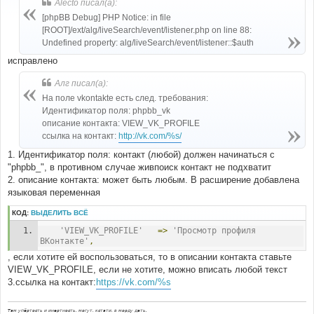
Alecto писал(а):
щ
е
[phpBB Debug] PHP Notice: in file
н
[ROOT]/ext/alg/liveSearch/event/listener.php on line 88:
и
е
Undefined property: alg/liveSearch/event/listener::$auth
исправлено
Алг писал(а):
На поле vkontakte есть след. требования:
Идентификатор поля: phpbb_vk
описание контакта: VIEW_VK_PROFILE
ссылка на контакт:
http://vk.com/%s/
1. Идентификатор поля: контакт (любой) должен начинаться с
"phpbb_", в противном случае живпоиск контакт не подхватит
2. описание контакта: может быть любым. В расширение добавлена
языковая переменная
КОД:
ВЫДЕЛИТЬ ВСЁ
'VIEW_VK_PROFILE'
=>
'Просмотр профиля 
ВКонтакте'
,
, если хотите ей воспользоваться, то в описании контакта ставьте
VIEW_VK_PROFILE, если не хотите, можно вписать любой текст
3.ссылка на контакт:
https://vk.com/%s
Там упёртость и инертность, могут, кстати, в морду дать.