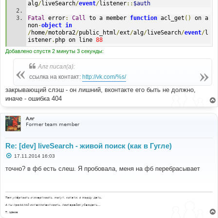
alg
/
liveSearch
/
event
/
listener
::
$auth
Fatal
 error
:
Call
 to a member 
function
 acl_get
()
 on a 
non
-
object
in
/
home
/
motobra2
/
public_html
/
ext
/
alg
/
liveSearch
/
event
/
l
istener
.
php on line 
88
Добавлено спустя 2 минуты 3 секунды:
Алг писал(а):
ссылка на контакт:
http://vk.com/%s/
закрывающий слэш - он лишний, вконтакте его быть не должно,
иначе - ошибка 404
Алг
Former team member
Re: [dev] liveSearch - живой поиск (как в Гугле)
С
17.11.2014 16:03
о
о
точно? в фб есть слеш. Я пробовала, меня на фб перебрасывает
б
щ
е
н
и
Там упёртость и инертность, могут, кстати, в морду дать.
е
А ты проявляй интеллигентность, постарайся убеждать...
Т. Шаов