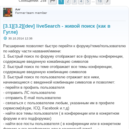
Страница
1
из
18
1
2
3
4
5
18
След.
Сообщений: 258
…
Алг
Former team member
[3.1][3.2][dev] liveSearch - живой поиск (как в
Гугле)
С
30.10.2014 12:36
о
о
Расширение позволяет быстро перейти к форуму/теме/пользователю
б
по набору части названия/имени:
щ
е
1. Быстрый поиск по форуму отображает все форумы конференции,
н
содержащие введенную комабинацию символов
и
е
2. Быстрый поиск по теме отображает все темы конференции,
содержащие введенную комбинацию символов
3. Быстрый поиск по пользователю отражает все ники,
начинающиеся с введенной комбинации символов и позволяет:
- перейти в профиль пользователя
- отправить ЛС пользователю
- отправить E-mail пользователю
- связаться с пользователем любым, указанным им в профиле
сервисом(skype, ICQ, Facebook и.т.д)
- найти все темы пользователя ( в конференции или в конкретном
форуме и его подфорумах)
- найти все посты пользователя ( в конференции или в конкретном
форуме и его подфорумах или в конкретной теме) -