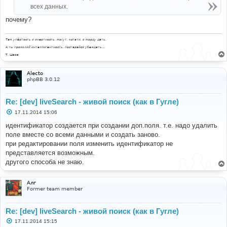
н
всех данных.
и
е
почему?
Там упёртость и инертность, могут, кстати, в морду дать.
А ты проявляй интеллигентность, постарайся убеждать...
Т. Шаов
Alecto
phpBB 3.0.12
Re: [dev] liveSearch - живой поиск (как в Гугле)
С
17.11.2014 15:06
о
о
идентификатор создается при создании доп.поля. т.е. надо удалить
б
поле вместе со всеми данными и создать заново.
щ
е
при редактировании поля изменить идентификатор не
н
представляется возможным.
и
е
другого способа не знаю.
Алг
Former team member
Re: [dev] liveSearch - живой поиск (как в Гугле)
С
17.11.2014 15:15
о