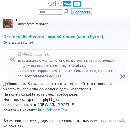
Алг
Former team member
Re: [dev] liveSearch - живой поиск (как в Гугле)
С
17.11.2014 14:36
о
о
б
Alecto писал(а):
щ
е
Есть доп.поле vkontakte, оно по включенным в настройках
н
опциям полностью соответвует facebook.
и
е
facebook отображается в поиске пользователя, vkontakte
при всех одинаковых - нет.
Добавила отображение всех контакных полей, в том числе и
vkontakte, если оно добавлено администратором
На поле vkontakte есть след. требования:
Идентификатор поля: phpbb_vk
описание контакта: VIEW_VK_PROFILE
ссылка на контакт:
http://vk.com/%s/
Возможно, позже я доделаю со свободным выбором этих названий,
но пока так