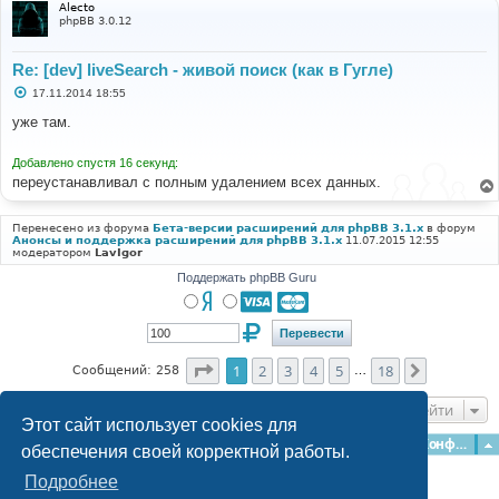
Alecto
phpBB 3.0.12
Re: [dev] liveSearch - живой поиск (как в Гугле)
С
17.11.2014 18:55
о
о
уже там.
б
щ
е
Добавлено спустя 16 секунд:
н
переустанавливал с полным удалением всех данных.
и
е
Перенесено из форума
Бета-версии расширений для phpBB 3.1.x
в форум
Анонсы и поддержка расширений для phpBB 3.1.x
11.07.2015 12:55
модератором
LavIgor
Поддержать phpBB Guru
Страница
1
из
18
1
2
3
4
5
18
След.
Сообщений: 258
…
Перейти
Этот сайт использует cookies для
Главная
Форумы
Наша команда
О команде
Конфиденциальность
обеспечения своей корректной работы.
Подробнее