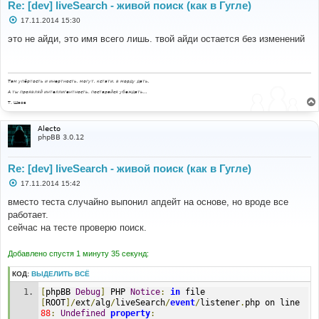
Re: [dev] liveSearch - живой поиск (как в Гугле)
С
17.11.2014 15:30
о
о
это не айди, это имя всего лишь. твой айди остается без изменений
б
щ
е
н
и
Там упёртость и инертность, могут, кстати, в морду дать.
е
А ты проявляй интеллигентность, постарайся убеждать...
Т. Шаов
Alecto
phpBB 3.0.12
Re: [dev] liveSearch - живой поиск (как в Гугле)
С
17.11.2014 15:42
о
о
вместо теста случайно выпонил апдейт на основе, но вроде все
б
работает.
щ
е
сейчас на тесте проверю поиск.
н
и
е
Добавлено спустя 1 минуту 35 секунд:
КОД:
ВЫДЕЛИТЬ ВСЁ
[
phpBB 
Debug
]
 PHP 
Notice
:
in
 file 
[
ROOT
]/
ext
/
alg
/
liveSearch
/
event
/
listener
.
php on line 
88
:
Undefined
property
: