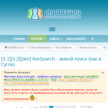
ГЛАВНАЯ
ФОРУМЫ
ФАЙЛЫ
БАЗА ЗНАНИЙ
phpBB Guru
Список форумов
Расширения phpBB
Анонсы и поддержка расширений для phpBB
[3.1][3.2][dev] liveSearch - живой поиск (как в
Гугле)
Правила форума
Местная Конституция
|
Шаблон запроса
|
Документация (phpBB3)
|
Мини [FAQ] по phpBB3.1.x/3.3.x
|
FAQ
|
Как задавать вопросы
|
Как устанавливать расширения
Ваш вопрос может быть удален без объяснения причин, если на
него есть ответы по приведённым ссылкам (а вы рискуете получить
предупреждение
).