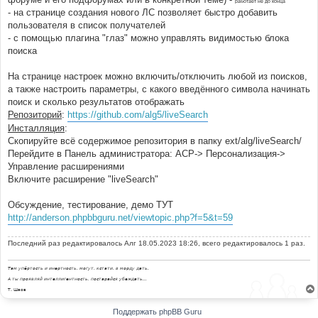
работает не до конца
- на странице создания нового ЛС позволяет быстро добавить
пользователя в список получателей
- с помощью плагина "глаз" можно управлять видимостью блока
поиска
На странице настроек можно включить/отключить любой из поисков,
а также настроить параметры, с какого введённого символа начинать
поиск и сколько результатов отображать
Репозиторий
:
https://github.com/alg5/liveSearch
Инсталляция
:
Скопируйте всё содержимое репозитория в папку ext/alg/liveSearch/
Перейдите в Панель администратора: АСР-> Персонализация->
Управление расширениями
Включите расширение "liveSearch"
Обсуждение, тестирование, демо ТУТ
http://anderson.phpbbguru.net/viewtopic.php?f=5&t=59
Последний раз редактировалось
Алг
18.05.2023 18:26, всего редактировалось 1 раз.
Там упёртость и инертность, могут, кстати, в морду дать.
А ты проявляй интеллигентность, постарайся убеждать...
Т. Шаов
Поддержать phpBB Guru