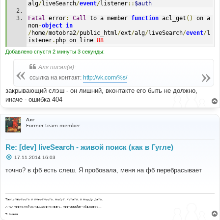
alg
/
liveSearch
/
event
/
listener
::
$auth
Fatal
 error
:
Call
 to a member 
function
 acl_get
()
 on a 
non
-
object
in
/
home
/
motobra2
/
public_html
/
ext
/
alg
/
liveSearch
/
event
/
l
istener
.
php on line 
88
Добавлено спустя 2 минуты 3 секунды:
Алг писал(а):
ссылка на контакт:
http://vk.com/%s/
закрывающий слэш - он лишний, вконтакте его быть не должно,
иначе - ошибка 404
Алг
Former team member
Re: [dev] liveSearch - живой поиск (как в Гугле)
С
17.11.2014 16:03
о
о
точно? в фб есть слеш. Я пробовала, меня на фб перебрасывает
б
щ
е
н
и
Там упёртость и инертность, могут, кстати, в морду дать.
е
А ты проявляй интеллигентность, постарайся убеждать...
Т. Шаов