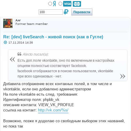
Алг
Former team member
Re: [dev] liveSearch - живой поиск (как в Гугле)
С
17.11.2014 14:36
о
о
б
Alecto писал(а):
щ
е
Есть доп.поле vkontakte, оно по включенным в настройках
н
опциям полностью соответвует facebook.
и
е
facebook отображается в поиске пользователя, vkontakte
при всех одинаковых - нет.
Добавила отображение всех контакных полей, в том числе и
vkontakte, если оно добавлено администратором
На поле vkontakte есть след. требования:
Идентификатор поля: phpbb_vk
описание контакта: VIEW_VK_PROFILE
ссылка на контакт:
http://vk.com/%s/
Возможно, позже я доделаю со свободным выбором этих названий,
но пока так