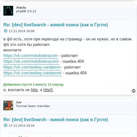
Alecto
phpBB 3.0.12
Re: [dev] liveSearch - живой поиск (как в Гугле)
С
17.11.2014 16:08
о
о
в фб есть, хотя при переходе на страницу - он не нужен, но в самом
б
фб это хотя бы работает.
щ
е
вконтакте
н
https://vk.com/motobratvacom
- работает
и
е
https://vk.com/motobratvacom/
- ошибка 404
https://vk.com/andrey.vandamm
- работает
https://vk.com/andrey.vandamm/
- ошибка 404
Добавлено спустя 1 минуту 13 секунд:
и, вонтакте не
http
, а
httpS
Алг
Former team member
Re: [dev] liveSearch - живой поиск (как в Гугле)
С
17.11.2014 18:18
о
о
б