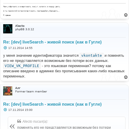
Там упёртость и инертность, могут, кстати, в морду дать.
А ты проявляй интеллигентность, постарайся убеждать...
Т. Шаов
Alecto
phpBB 3.0.12
Re: [dev] liveSearch - живой поиск (как в Гугле)
С
17.11.2014 14:55
о
о
у меня значение идентификатора значится
vkontakte
и поменять
б
его не представляется возможным без потери всех данных.
щ
е
VIEW_VK_PROFILE
- это языковая переменная? потому как
н
описание введено в админке без прописывания каких-либо языковых
и
е
переменных.
Алг
Former team member
Re: [dev] liveSearch - живой поиск (как в Гугле)
С
17.11.2014 15:00
о
о
б
Alecto писал(а):
щ
е
поменять его не представляется возможным без потери