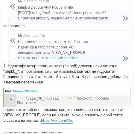
Alecto писал(а):
щ
е
[phpBB Debug] PHP Notice: in file
н
[ROOT]/ext/alg/liveSearch/event/listener.php on line 88:
и
е
Undefined property: alg/liveSearch/event/listener::$auth
исправлено
Алг писал(а):
На поле vkontakte есть след. требования:
Идентификатор поля: phpbb_vk
описание контакта: VIEW_VK_PROFILE
ссылка на контакт:
http://vk.com/%s/
1. Идентификатор поля: контакт (любой) должен начинаться с
"phpbb_", в противном случае живпоиск контакт не подхватит
2. описание контакта: может быть любым. В расширение добавлена
языковая переменная
КОД:
ВЫДЕЛИТЬ ВСЁ
'VIEW_VK_PROFILE'
=>
'Просмотр профиля 
ВКонтакте'
,
, если хотите ей воспользоваться, то в описании контакта ставьте
VIEW_VK_PROFILE, если не хотите, можно вписать любой текст
3.ссылка на контакт:
https://vk.com/%s
Там упёртость и инертность, могут, кстати, в морду дать.