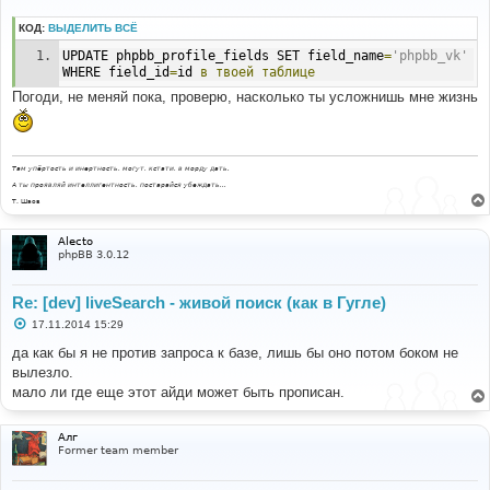
о
б
КОД:
ВЫДЕЛИТЬ ВСЁ
щ
е
UPDATE phpbb_profile_fields SET field_name
=
'phpbb_vk'
н
WHERE field_id
=
id 
в
твоей
таблице
и
е
Погоди, не меняй пока, проверю, насколько ты усложнишь мне жизнь
Там упёртость и инертность, могут, кстати, в морду дать.
А ты проявляй интеллигентность, постарайся убеждать...
Т. Шаов
Alecto
phpBB 3.0.12
Re: [dev] liveSearch - живой поиск (как в Гугле)
С
17.11.2014 15:29
о
о
да как бы я не против запроса к базе, лишь бы оно потом боком не
б
вылезло.
щ
е
мало ли где еще этот айди может быть прописан.
н
и
е
Алг
Former team member