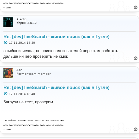
А ты проявляй интеллигентность, постарайся убеждать...
Т. Шаов
Alecto
phpBB 3.0.12
Re: [dev] liveSearch - живой поиск (как в Гугле)
С
17.11.2014 18:40
о
о
ошибка исчезла, но поиск пользователей перестал работать.
б
дальше ничего проверить не смог.
щ
е
н
и
Алг
е
Former team member
Re: [dev] liveSearch - живой поиск (как в Гугле)
С
17.11.2014 18:48
о
о
Загрузи на тест, проверим
б
щ
е
н
и
Там упёртость и инертность, могут, кстати, в морду дать.
е
А ты проявляй интеллигентность, постарайся убеждать...
Т. Шаов