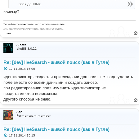
н
всех данных.
и
е
почему?
Там упёртость и инертность, могут, кстати, в морду дать.
А ты проявляй интеллигентность, постарайся убеждать...
Т. Шаов
Alecto
phpBB 3.0.12
Re: [dev] liveSearch - живой поиск (как в Гугле)
С
17.11.2014 15:06
о
о
идентификатор создается при создании доп.поля. т.е. надо удалить
б
поле вместе со всеми данными и создать заново.
щ
е
при редактировании поля изменить идентификатор не
н
представляется возможным.
и
е
другого способа не знаю.
Алг
Former team member
Re: [dev] liveSearch - живой поиск (как в Гугле)
С
17.11.2014 15:15
о