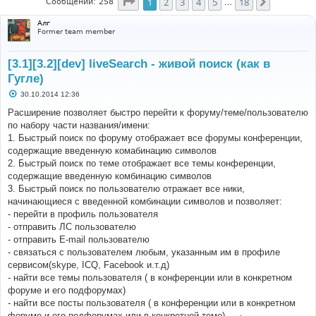
Страница
1
из
18
1
2
3
4
5
18
След.
Сообщений: 258
…
Алг
Former team member
[3.1][3.2][dev] liveSearch - живой поиск (как в
Гугле)
С
30.10.2014 12:36
о
о
Расширение позволяет быстро перейти к форуму/теме/пользователю
б
по набору части названия/имени:
щ
е
1. Быстрый поиск по форуму отображает все форумы конференции,
н
содержащие введенную комабинацию символов
и
е
2. Быстрый поиск по теме отображает все темы конференции,
содержащие введенную комбинацию символов
3. Быстрый поиск по пользователю отражает все ники,
начинающиеся с введенной комбинации символов и позволяет:
- перейти в профиль пользователя
- отправить ЛС пользователю
- отправить E-mail пользователю
- связаться с пользователем любым, указанным им в профиле
сервисом(skype, ICQ, Facebook и.т.д)
- найти все темы пользователя ( в конференции или в конкретном
форуме и его подфорумах)
- найти все посты пользователя ( в конференции или в конкретном
форуме и его подфорумах или в конкретной теме) -