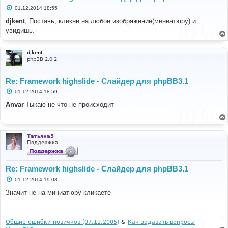
С
01.12.2014 18:55
о
о
djkent
, Поставь, кликни на любое изображение(миниатюру) и
б
увидишь.
щ
е
н
и
djkent
е
phpBB 2.0.2
Re: Framework highslide - Слайдер для phpBB3.1
С
01.12.2014 18:59
о
о
Anvar
Тыкаю не что не происходит
б
щ
е
н
и
Татьяна5
е
Поддержка
Re: Framework highslide - Слайдер для phpBB3.1
С
01.12.2014 19:08
о
о
Значит не на миниатюру кликаете
б
щ
е
н
и
Общие ошибки новичков (07.11.2005)
&
Как задавать вопросы
е