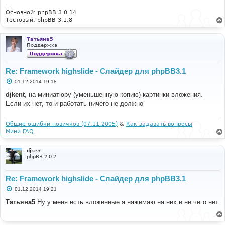
---
Основной: phpBB 3.0.14
Тестовый: phpBB 3.1.8
Татьяна5
Поддержка
Re: Framework highslide - Слайдер для phpBB3.1
С
01.12.2014 19:18
о
о
djkent
, на миниатюру (уменьшенную копию) картинки-вложения.
б
Если их нет, то и работать ничего не должно
щ
е
н
и
Общие ошибки новичков (07.11.2005)
&
Как задавать вопросы
е
Мини FAQ
djkent
phpBB 2.0.2
Re: Framework highslide - Слайдер для phpBB3.1
С
01.12.2014 19:21
о
о
Татьяна5
Ну у меня есть вложенные я нажимаю на них и не чего нет
б
щ
е
н