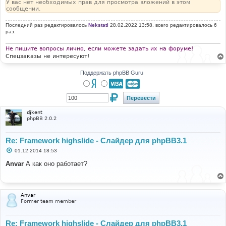
У вас нет необходимых прав для просмотра вложений в этом
сообщении.
Последний раз редактировалось
Nekstati
28.02.2022 13:58, всего редактировалось 6
раз.
Не пишите вопросы лично, если можете задать их на форуме!
Спецзаказы не интересуют!
Поддержать phpBB Guru
djkent
phpBB 2.0.2
Re: Framework highslide - Слайдер для phpBB3.1
С
01.12.2014 18:53
о
о
Anvar
А как оно работает?
б
щ
е
н
и
Anvar
е
Former team member
Re: Framework highslide - Слайдер для phpBB3.1