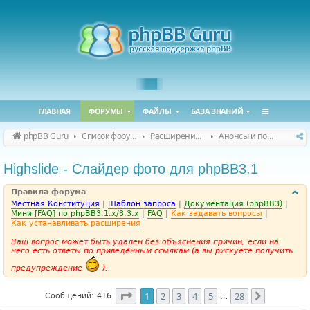
ГЛАВНАЯ
ФОРУМЫ
ФАЙЛЫ
БАЗА ЗНАНИЙ
phpBB Guru
Список форумов
Расширения phpBB
Анонсы и поддержка расширений для phpBB
Highslide - Слайдер фото для phpBB3.1
Правила форума
Местная Конституция
|
Шаблон запроса
|
Документация (phpBB3)
|
Мини [FAQ] по phpBB3.1.x/3.3.x
|
FAQ
|
Как задавать вопросы
|
Как устанавливать расширения
Ваш вопрос может быть удален без объяснения причин, если на
него есть ответы по приведённым ссылкам (а вы рискуете получить
предупреждение
).
Страница
1
из
28
1
2
3
4
5
28
След.
Сообщений: 416
…