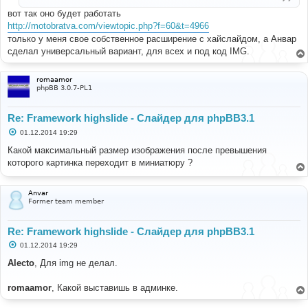
н
и
вот так оно будет работать
е
http://motobratva.com/viewtopic.php?f=60&t=4966
только у меня свое собственное расширение с хайслайдом, а Анвар
сделал универсальный вариант, для всех и под код IMG.
romaamor
phpBB 3.0.7-PL1
Re: Framework highslide - Слайдер для phpBB3.1
С
01.12.2014 19:29
о
о
Какой максимальный размер изображения после превышения
б
которого картинка переходит в миниатюру ?
щ
е
н
и
Anvar
е
Former team member
Re: Framework highslide - Слайдер для phpBB3.1
С
01.12.2014 19:29
о
о
Alecto
, Для img не делал.
б
щ
е
romaamor
, Какой выставишь в админке.
н
и