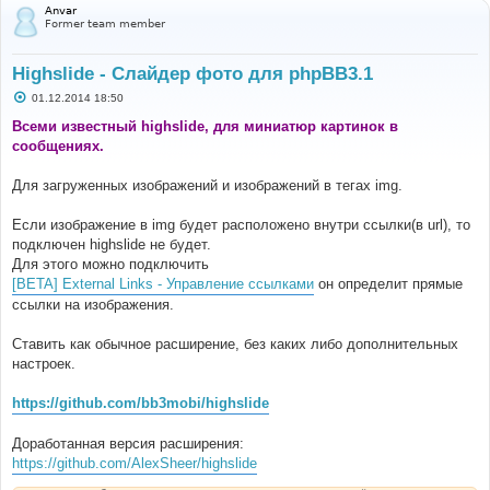
Anvar
Former team member
Highslide - Слайдер фото для phpBB3.1
С
01.12.2014 18:50
о
о
Всеми известный highslide, для миниатюр картинок в
б
сообщениях.
щ
е
н
Для загруженных изображений и изображений в тегах img.
и
е
Если изображение в img будет расположено внутри ссылки(в url), то
подключен highslide не будет.
Для этого можно подключить
[BETA] External Links - Управление ссылками
он определит прямые
ссылки на изображения.
Ставить как обычное расширение, без каких либо дополнительных
настроек.
https://github.com/bb3mobi/highslide
Доработанная версия расширения:
https://github.com/AlexSheer/highslide