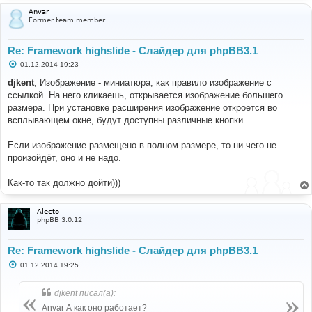
и
Anvar
е
Former team member
Re: Framework highslide - Слайдер для phpBB3.1
С
01.12.2014 19:23
о
о
djkent
, Изображение - миниатюра, как правило изображение с
б
ссылкой. На него кликаешь, открывается изображение большего
щ
е
размера. При установке расширения изображение откроется во
н
всплывающем окне, будут доступны различные кнопки.
и
е
Если изображение размещено в полном размере, то ни чего не
произойдёт, оно и не надо.
Как-то так должно дойти)))
Alecto
phpBB 3.0.12
Re: Framework highslide - Слайдер для phpBB3.1
С
01.12.2014 19:25
о
о
б
djkent писал(а):
щ
е
Anvar А как оно работает?