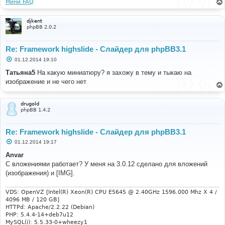
Мини FAQ
djkent
phpBB 2.0.2
Re: Framework highslide - Слайдер для phpBB3.1
С
01.12.2014 19:10
о
о
Татьяна5
На какую миниатюру? я захожу в тему и тыкаю на
б
изображение и не чего нет
щ
е
н
и
drugold
е
phpBB 1.4.2
Re: Framework highslide - Слайдер для phpBB3.1
С
01.12.2014 19:17
о
о
Anvar
б
С вложениями работает? У меня на 3.0.12 сделано для вложений
щ
е
(изображения) и [IMG].
н
и
е
VDS: OpenVZ [Intel(R) Xeon(R) CPU E5645 @ 2.40GHz 1596.000 Mhz X 4 /
4096 MB / 120 GB]
HTTPd: Apache/2.2.22 (Debian)
PHP: 5.4.4-14+deb7u12
MySQL(i): 5.5.33-0+wheezy1