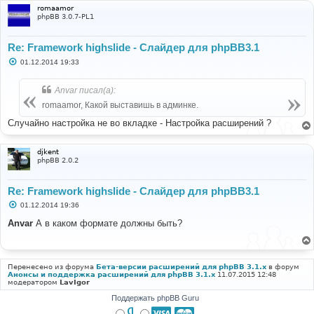
е
romaamor
phpBB 3.0.7-PL1
Re: Framework highslide - Слайдер для phpBB3.1
С
01.12.2014 19:33
о
о
б
Anvar писал(а):
щ
е
romaamor, Какой выставишь в админке.
н
и
Случайно настройка не во вкладке - Настройка расширений ?
е
djkent
phpBB 2.0.2
Re: Framework highslide - Слайдер для phpBB3.1
С
01.12.2014 19:36
о
о
Anvar
А в каком формате должны быть?
б
щ
е
н
и
Перенесено из форума
Бета-версии расширений для phpBB 3.1.x
в форум
е
Анонсы и поддержка расширений для phpBB 3.1.x
11.07.2015 12:48
модератором
LavIgor
Поддержать phpBB Guru