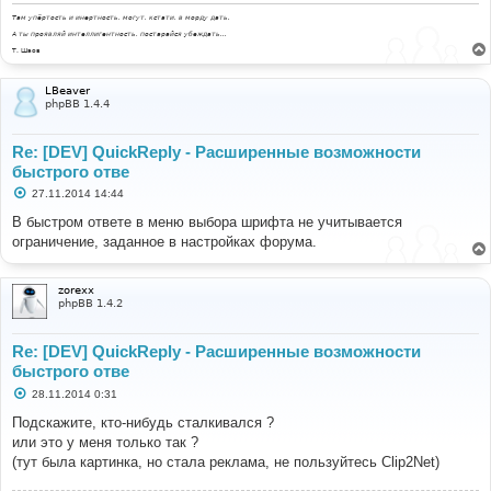
и
Там упёртость и инертность, могут, кстати, в морду дать.
е
А ты проявляй интеллигентность, постарайся убеждать...
Т. Шаов
LBeaver
phpBB 1.4.4
Re: [DEV] QuickReply - Расширенные возможности
быстрого отве
С
27.11.2014 14:44
о
о
В быстром ответе в меню выбора шрифта не учитывается
б
ограничение, заданное в настройках форума.
щ
е
н
и
zorexx
е
phpBB 1.4.2
Re: [DEV] QuickReply - Расширенные возможности
быстрого отве
С
28.11.2014 0:31
о
о
Подскажите, кто-нибудь сталкивался ?
б
или это у меня только так ?
щ
е
(тут была картинка, но стала реклама, не пользуйтесь Clip2Net)
н
и