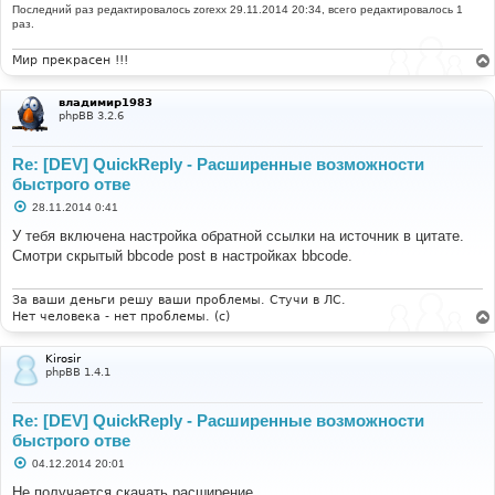
е
Последний раз редактировалось
zorexx
29.11.2014 20:34, всего редактировалось 1
раз.
Мир прекрасен !!!
владимир1983
phpBB 3.2.6
Re: [DEV] QuickReply - Расширенные возможности
быстрого отве
С
28.11.2014 0:41
о
о
У тебя включена настройка обратной ссылки на источник в цитате.
б
Смотри скрытый bbcode post в настройках bbcode.
щ
е
н
и
За ваши деньги решу ваши проблемы. Стучи в ЛС.
е
Нет человека - нет проблемы. (c)
Kirosir
phpBB 1.4.1
Re: [DEV] QuickReply - Расширенные возможности
быстрого отве
С
04.12.2014 20:01
о
о
Не получается скачать расширение.