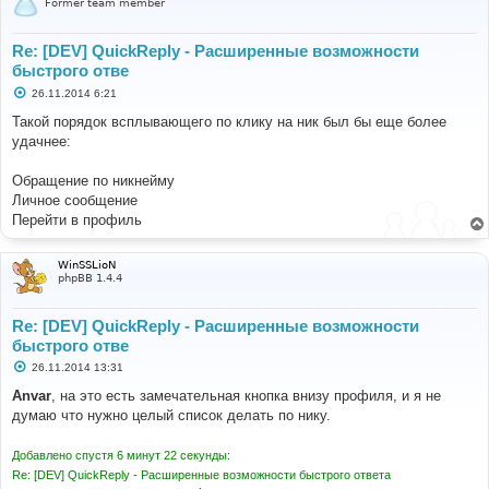
Former team member
Re: [DEV] QuickReply - Расширенные возможности
быстрого отве
С
26.11.2014 6:21
о
о
Такой порядок всплывающего по клику на ник был бы еще более
б
удачнее:
щ
е
н
Обращение по никнейму
и
е
Личное сообщение
Перейти в профиль
WinSSLioN
phpBB 1.4.4
Re: [DEV] QuickReply - Расширенные возможности
быстрого отве
С
26.11.2014 13:31
о
о
Anvar
, на это есть замечательная кнопка внизу профиля, и я не
б
думаю что нужно целый список делать по нику.
щ
е
н
Добавлено спустя 6 минут 22 секунды:
и
е
Re: [DEV] QuickReply - Расширенные возможности быстрого ответа