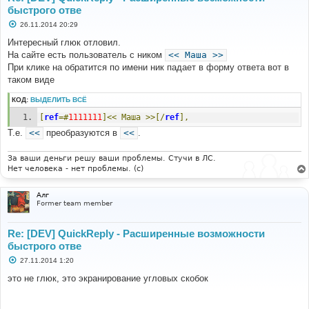
быстрого отве
С
26.11.2014 20:29
о
о
Интересный глюк отловил.
б
На сайте есть пользователь с ником
<< Маша >>
щ
е
При клике на обратится по имени ник падает в форму ответа вот в
н
таком виде
и
е
КОД:
ВЫДЕЛИТЬ ВСЁ
[
ref
=#
1111111
]<<
Маша
>>[/
ref
],
Т.е.
<<
преобразуются в
<<
.
За ваши деньги решу ваши проблемы. Стучи в ЛС.
Нет человека - нет проблемы. (c)
Алг
Former team member
Re: [DEV] QuickReply - Расширенные возможности
быстрого отве
С
27.11.2014 1:20
о
о
это не глюк, это экранирование угловых скобок
б
щ
е
н