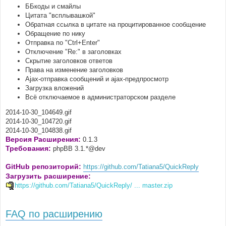
ББкоды и смайлы
Цитата "всплывашкой"
Обратная ссылка в цитате на процитированное сообщение
Обращение по нику
Отправка по "Ctrl+Enter"
Отключение "Re:" в заголовках
Скрытие заголовков ответов
Права на изменение заголовков
Ajax-отправка сообщений и ajax-предпросмотр
Загрузка вложений
Всё отключаемое в администраторском разделе
2014-10-30_104649.gif
2014-10-30_104720.gif
2014-10-30_104838.gif
Версия Расширения:
0.1.3
Требования:
phpBB 3.1.*@dev
GitHub репозиторий:
https://github.com/Tatiana5/QuickReply
Загрузить расширение:
https://github.com/Tatiana5/QuickReply/ ... master.zip
FAQ по расширению