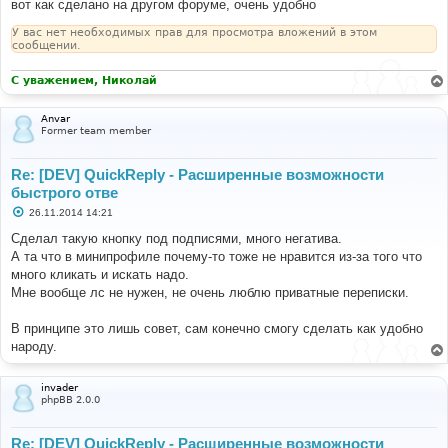
вот как сделано на другом форуме, очень удобно
У вас нет необходимых прав для просмотра вложений в этом
сообщении.
С уважением, Николай
Anvar
Former team member
Re: [DEV] QuickReply - Расширенные возможности
быстрого отве
С
26.11.2014 14:21
о
о
Сделал такую кнопку под подписями, много негатива.
б
А та что в минипрофиле почему-то тоже не нравится из-за того что
щ
е
много кликать и искать надо.
н
Мне вообще лс не нужен, не очень люблю приватные переписки.
и
е
В принципе это лишь совет, сам конечно смогу сделать как удобно
народу.
invader
phpBB 2.0.0
Re: [DEV] QuickReply - Расширенные возможности