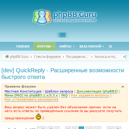
ГЛАВНАЯ
ФОРУМЫ
ФАЙЛЫ
БАЗА ЗНАНИЙ
phpBB Guru
Список форумов
Расширения phpBB
Анонсы и поддержка расширений для phpBB
[dev] QuickReply - Расширенные возможности
быстрого ответа
Правила форума
Местная Конституция
|
Шаблон запроса
|
Документация (phpBB3)
|
Мини [FAQ] по phpBB3.1.x/3.3.x
|
FAQ
|
Как задавать вопросы
|
Как устанавливать расширения
Ваш вопрос может быть удален без объяснения причин, если на
него есть ответы по приведённым ссылкам (а вы рискуете получить
предупреждение
).