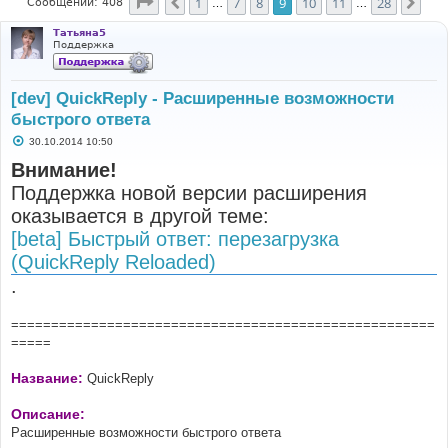
Страница
9
из
28
1
7
8
9
10
11
28
Пред.
Сле
Сообщений: 408
…
…
Татьяна5
Поддержка
[dev] QuickReply - Расширенные возможности
быстрого ответа
С
30.10.2014 10:50
о
о
Внимание!
б
Поддержка новой версии расширения
щ
е
оказывается в другой теме:
н
и
[beta] Быстрый ответ: перезагрузка
е
(QuickReply Reloaded)
.
=====================================================
=====
Название:
QuickReply
Описание:
Расширенные возможности быстрого ответа