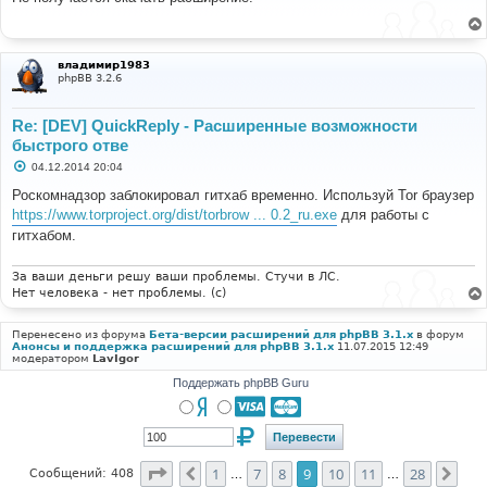
б
щ
е
н
и
владимир1983
е
phpBB 3.2.6
Re: [DEV] QuickReply - Расширенные возможности
быстрого отве
С
04.12.2014 20:04
о
о
Роскомнадзор заблокировал гитхаб временно. Используй Tor браузер
б
https://www.torproject.org/dist/torbrow ... 0.2_ru.exe
для работы с
щ
е
гитхабом.
н
и
е
За ваши деньги решу ваши проблемы. Стучи в ЛС.
Нет человека - нет проблемы. (c)
Перенесено из форума
Бета-версии расширений для phpBB 3.1.x
в форум
Анонсы и поддержка расширений для phpBB 3.1.x
11.07.2015 12:49
модератором
LavIgor
Поддержать phpBB Guru
Страница
9
из
28
1
7
8
9
10
11
28
Пред.
Сле
Сообщений: 408
…
…