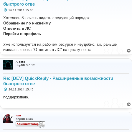
быстрого отве
С
26.11.2014 15:40
о
о
Хотелось бы очень видеть следующий порядок:
б
Обращение по никнейму
щ
е
Ответить в ЛС
н
Перейти в профиль
и
е
Уже используется на рабочем ресурсе и неудобно, т.к. раньше
имелась кнопка "Ответить в ЛС" на цитату поста...
Alecto
phpBB 3.0.12
Re: [DEV] QuickReply - Расширенные возможности
быстрого отве
С
26.11.2014 15:45
о
о
поддерживаю.
б
щ
е
н
и
rxu
е
phpBB Guru