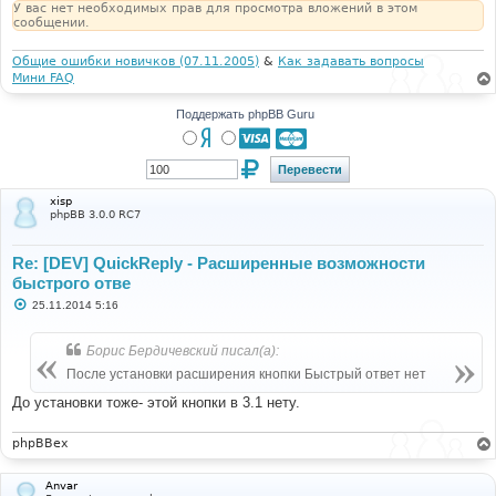
У вас нет необходимых прав для просмотра вложений в этом
сообщении.
Общие ошибки новичков (07.11.2005)
&
Как задавать вопросы
Мини FAQ
Поддержать phpBB Guru
xisp
phpBB 3.0.0 RC7
Re: [DEV] QuickReply - Расширенные возможности
быстрого отве
С
25.11.2014 5:16
о
о
б
Борис Бердичевский писал(а):
щ
е
После установки расширения кнопки Быстрый ответ нет
н
и
До установки тоже- этой кнопки в 3.1 нету.
е
phpBBex
Anvar