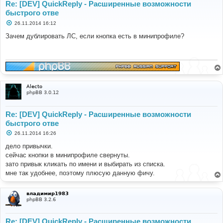
Re: [DEV] QuickReply - Расширенные возможности
быстрого отве
С
26.11.2014 16:12
о
о
Зачем дублировать ЛС, если кнопка есть в минипрофиле?
б
щ
е
н
и
е
Alecto
phpBB 3.0.12
Re: [DEV] QuickReply - Расширенные возможности
быстрого отве
С
26.11.2014 16:26
о
о
дело привычки.
б
сейчас кнопки в минипрофиле свернуты.
щ
е
зато привык кликать по имени и выбирать из списка.
н
мне так удобнее, поэтому плюсую данную фичу.
и
е
владимир1983
phpBB 3.2.6
Re: [DEV] QuickReply - Расширенные возможности