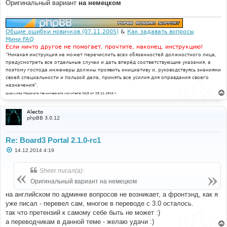
и
Оригинальный вариант
на немецком
е
Общие ошибки новичков (07.11.2005)
&
Как задавать вопросы
Мини FAQ
Если ничто другое не помогает, прочтите, наконец, инструкцию!
"Никакая инструкция не может перечислить всех обязанностей должностного лица,
предусмотреть все отдельные случаи и дать вперёд соответствующие указания, а
поэтому господа инженеры должны проявить инициативу и, руководствуясь знаниями
своей специальности и пользой дела, принять все усилия для оправдания своего
назначения".
Циркуляр Морского технического комитета №15 от 29.11.1910 г.
Alecto
phpBB 3.0.12
Re: Board3 Portal 2.1.0-rc1
С
14.12.2014 4:19
о
о
б
Sheer писал(а):
щ
е
Оригинальный вариант на немецком
н
и
на английском по админке вопросов не возникает, а фронтэнд, как я
е
уже писал - перевел сам, многое в переводе с 3.0 осталось.
так что претензий к самому себе быть не может :)
а переводчикам в данной теме - желаю удачи :)