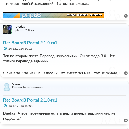
е
так может любой желающий. В этом нет смысла.
н
и
е
Djeday
phpBB 2.0.7a
Re: Board3 Portal 2.1.0-rc1
С
14.12.2014 10:17
о
о
Так во втором посте Перевод нормальный. Он от мода 3.0. Нет
б
только перевода админки.
щ
е
н
и
Я смею то, что можно человеку, кто смеет меньше - тот не человек.
е
Anvar
Former team member
Re: Board3 Portal 2.1.0-rc1
С
14.12.2014 10:58
о
о
Djeday
, А все переменные есть в нём и почему админки нет, не
б
подошла?
щ
е
н