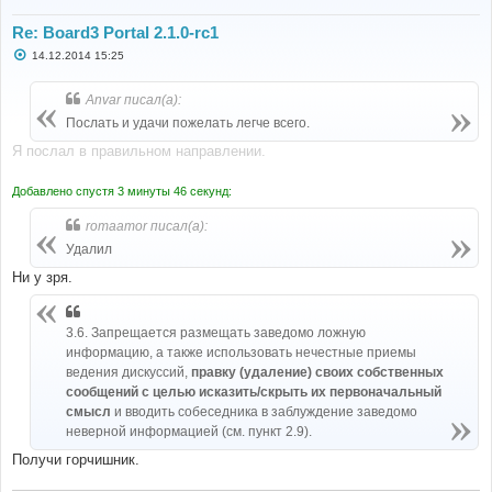
Re: Board3 Portal 2.1.0-rc1
С
14.12.2014 15:25
о
о
б
Anvar писал(а):
щ
е
Послать и удачи пожелать легче всего.
н
и
Я послал в правильном направлении.
е
Добавлено спустя 3 минуты 46 секунд:
romaamor писал(а):
Удалил
Ни у зря.
3.6. Запрещается размещать заведомо ложную
информацию, а также использовать нечестные приемы
ведения дискуссий,
правку (удаление) своих собственных
сообщений с целью исказить/скрыть их первоначальный
смысл
и вводить собеседника в заблуждение заведомо
неверной информацией (см. пункт 2.9).
Получи горчишник.