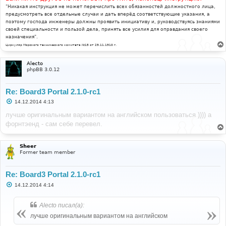
"Никакая инструкция не может перечислить всех обязанностей должностного лица,
предусмотреть все отдельные случаи и дать вперёд соответствующие указания, а
поэтому господа инженеры должны проявить инициативу и, руководствуясь знаниями
своей специальности и пользой дела, принять все усилия для оправдания своего
назначения".
Циркуляр Морского технического комитета №15 от 29.11.1910 г.
Alecto
phpBB 3.0.12
Re: Board3 Portal 2.1.0-rc1
С
14.12.2014 4:13
о
о
лучше оригинальным вариантом на английском пользоваться )))) а
б
форнтэенд - сам себе перевел.
щ
е
н
и
Sheer
е
Former team member
Re: Board3 Portal 2.1.0-rc1
С
14.12.2014 4:14
о
о
б
Alecto писал(а):
щ
е
лучше оригинальным вариантом на английском
н