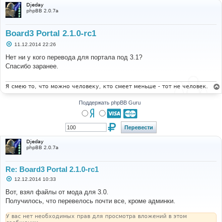
Djeday
phpBB 2.0.7a
Board3 Portal 2.1.0-rc1
С
11.12.2014 22:26
о
о
Нет ни у кого перевода для портала под 3.1?
б
Спасибо заранее.
щ
е
н
и
Я смею то, что можно человеку, кто смеет меньше - тот не человек.
е
Поддержать phpBB Guru
Djeday
phpBB 2.0.7a
Re: Board3 Portal 2.1.0-rc1
С
12.12.2014 10:33
о
о
Вот, взял файлы от мода для 3.0.
б
Получилось, что перевелось почти все, кроме админки.
щ
е
н
У вас нет необходимых прав для просмотра вложений в этом
и