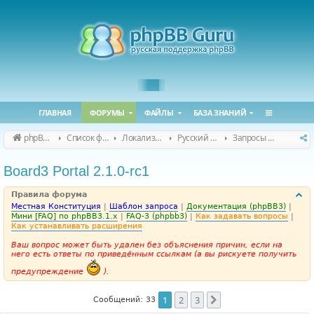
ГЛАВНАЯ
ФОРУМЫ
ФАЙЛЫ
БАЗА ЗНАНИЙ
phpBB Guru
Список форумов
Локализация phpBB
Русский перевод расширений
Запросы на перевод расширений
Board3 Portal 2.1.0-rc1
Правила форума
Местная Конституция
|
Шаблон запроса
|
Документация (phpBB3)
|
Мини [FAQ] по phpBB3.1.x
|
FAQ-3 (phpbb3)
|
Как задавать вопросы
|
Как устанавливать расширения
Ваш вопрос может быть удален без объяснения причин, если на
него есть ответы по приведённым ссылкам (а вы рискуете получить
предупреждение
).
1
2
3
След.
Сообщений: 33