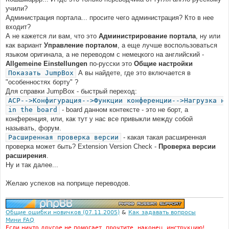
е
учили?
Администрация портала... просите чего администрация? Кто в нее
входит?
А не кажется ли вам, что это
Администрирование портала
, ну или
как вариант
Управление порталом
, а еще лучше воспользоваться
языком оригинала, а не переводом с немецкого на английский -
Allgemeine Einstellungen
по-русски это
Общие настройки
Показать JumpBox
А вы найдете, где это включается в
"особенностях борту" ?
Для справки JumpBox - быстрый переход:
ACP-->Конфигурация-->Функции конференции-->Нагрузка на
in the board
- board данном контексте - это не борт, а
конференция, или, как тут у нас все привыкли между собой
называть, форум.
Расширенная проверка версии
- какая такая расширенная
проверка может быть? Extension Version Check -
Проверка версии
расширения
.
Ну и так далее...
Желаю успехов на поприще переводов.
Общие ошибки новичков (07.11.2005)
&
Как задавать вопросы
Мини FAQ
Если ничто другое не помогает, прочтите, наконец, инструкцию!