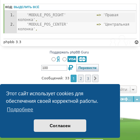
КОД:
ВЫДЕЛИТЬ ВСЁ
'MODULE_POS_RIGHT'
=>
'Правая 
колонка'
,
'MODULE_POS_CENTER'
=>
'Центральная 
колонка'
,
phpbb 3.3
Поддержать phpBB Guru
1
2
3
След.
Сообщений: 33
Перейти
Этот сайт использует cookies для
Главная
Форумы
Наша команда
О команде
Конфиденциальность
обеспечения своей корректной работы.
Подробнее
Time: 0.264s
| Peak Memory Usage: 3.11 МБ | GZIP: Off |
Queries: 40
© phpBB Guru, 2004—2026
Согласен
Powered by
phpBB
Style by
Artodia