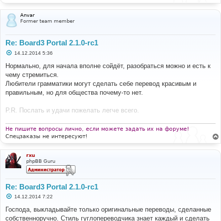
Anvar
Former team member
Re: Board3 Portal 2.1.0-rc1
С
14.12.2014 5:36
о
о
Нормально, для начала вполне сойдёт, разобраться можно и есть к
б
чему стремиться.
щ
е
Любители грамматики могут сделать себе перевод красивым и
н
правильным, но для общества почему-то нет.
и
е
P.R. Послать и удачи пожелать легче всего.
Не пишите вопросы лично, если можете задать их на форуме!
Спецзаказы не интересуют!
rxu
phpBB Guru
Re: Board3 Portal 2.1.0-rc1
С
14.12.2014 7:22
о
о
Господа, выкладывайте только оригинальные переводы, сделанные
б
собственноручно. Стиль гуглопереводчика знает каждый и сделать
щ