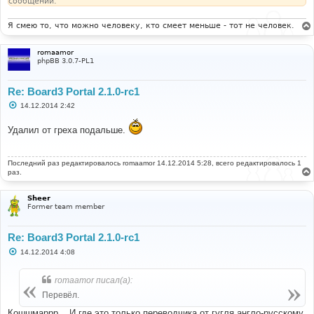
сообщении.
е
Я смею то, что можно человеку, кто смеет меньше - тот не человек.
romaamor
phpBB 3.0.7-PL1
Re: Board3 Portal 2.1.0-rc1
С
14.12.2014 2:42
о
о
Удалил от греха подальше.
б
щ
е
н
Последний раз редактировалось
и
romaamor
14.12.2014 5:28, всего редактировалось 1
е
раз.
Sheer
Former team member
Re: Board3 Portal 2.1.0-rc1
С
14.12.2014 4:08
о
о
б
romaamor писал(а):
щ
е
Перевёл.
н
и
Кошшмаррр... И где это только переводчика от гугля англо-русскому