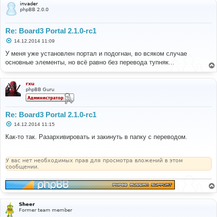
и
invader
е
phpBB 2.0.0
Re: Board3 Portal 2.1.0-rc1
С
14.12.2014 11:09
о
о
У меня уже установлен портал и подогнан, во всяком случае
б
основные элементы, но всё равно без перевода тупняк...
щ
е
н
и
rxu
е
phpBB Guru
Re: Board3 Portal 2.1.0-rc1
С
14.12.2014 11:15
о
о
Как-то так. Разархивировать и закинуть в папку с переводом.
б
щ
е
н
У вас нет необходимых прав для просмотра вложений в этом
и
сообщении.
е
Sheer
Former team member