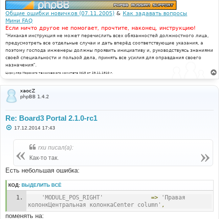
Общие ошибки новичков (07.11.2005)
&
Как задавать вопросы
Мини FAQ
Если ничто другое не помогает, прочтите, наконец, инструкцию!
"Никакая инструкция не может перечислить всех обязанностей должностного лица,
предусмотреть все отдельные случаи и дать вперёд соответствующие указания, а
поэтому господа инженеры должны проявить инициативу и, руководствуясь знаниями
своей специальности и пользой дела, принять все усилия для оправдания своего
назначения".
Циркуляр Морского технического комитета №15 от 29.11.1910 г.
xaocZ
phpBB 1.4.2
Re: Board3 Portal 2.1.0-rc1
С
17.12.2014 17:43
о
о
б
rxu писал(а):
щ
е
Как-то так.
н
и
Есть небольшая ошибка:
е
КОД:
ВЫДЕЛИТЬ ВСЁ
'MODULE_POS_RIGHT'
=>
'Правая 
колонкЦентральная колонкаCenter column'
,
поменять на: