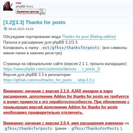
rxu
phpBB Guru
[3.2][3.3] Thanks for posts
С
09.01.2015 15:04
о
о
Обсуждаем портирование мода
Thanks for post (Rating edition)
б
Палыча в расширение для phpBB 3.2/3.3.
щ
е
Копировать в папку:
ext/gfksx/thanksforposts
(все символы
н
имени папки в нижнем регистре).
и
е
Страница на официальном сайте (версия 2.1.1, прошла валидацию):
https://www.phpbb.com/customise/db/exte ... r_posts_2/
Версия для phpBB 3.3 в репозитории:
https://github.com/rxu/thanks_for_posts ... elop-3.3.x
Внимание: начиная с версии 2.1.0, AJAX внедрен в ядро
расширения, дополнение Addon for thanks for posts не требуется
и может привести к его неработоспособности. При обновлении с
предыдущих версий дополнение Addon for thanks for posts
необходимо предварительно отключить.
Внимание: начиная с версии 2.0.4, имя расширения изменено
на
gfksx/thanksforposts
(ранее -
gfksx/ThanksForPosts
).