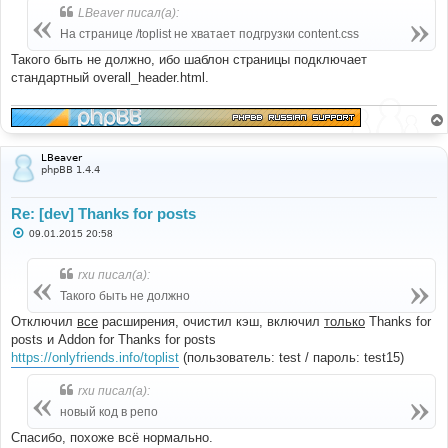
LBeaver писал(а):
На странице /toplist не хватает подгрузки content.css
Такого быть не должно, ибо шаблон страницы подключает
стандартный overall_header.html.
LBeaver
phpBB 1.4.4
Re: [dev] Thanks for posts
С
09.01.2015 20:58
о
о
б
rxu писал(а):
щ
е
Такого быть не должно
н
и
Отключил
все
расширения, очистил кэш, включил
только
Thanks for
е
posts и Addon for Thanks for posts
https://onlyfriends.info/toplist
(пользователь: test / пароль: test15)
rxu писал(а):
новый код в репо
Спасибо, похоже всё нормально.