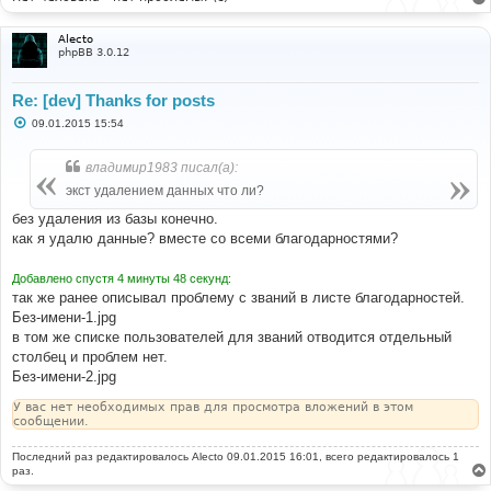
Alecto
phpBB 3.0.12
Re: [dev] Thanks for posts
С
09.01.2015 15:54
о
о
б
владимир1983 писал(а):
щ
е
экст удалением данных что ли?
н
и
без удаления из базы конечно.
е
как я удалю данные? вместе со всеми благодарностями?
Добавлено спустя 4 минуты 48 секунд:
так же ранее описывал проблему с званий в листе благодарностей.
Без-имени-1.jpg
в том же списке пользователей для званий отводится отдельный
столбец и проблем нет.
Без-имени-2.jpg
У вас нет необходимых прав для просмотра вложений в этом
сообщении.
Последний раз редактировалось
Alecto
09.01.2015 16:01, всего редактировалось 1
раз.