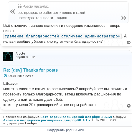
Alecto писал(а):
все прекрасно работает именно в такой
последовательности + аддон
Всё отключил, заново включил и поведение изменилось. Теперь
пишет:
Удаление благодарностей отключено администратором
. А
нельзя вообще убирать кнопку отмены благодарности?
Alecto
phpBB 3.0.12
Re: [dev] Thanks for posts
С
09.01.2015 22:17
о
о
LBeaver
б
может в связке с каким-то расширением? попробуй все выключить и
щ
е
проверить только благодарности, затем включать расширения по
н
одному и найти, какое дает сбой.
и
е
хотя... у меня 20+ расширений и все норм работает.
Перенесено из форума
Бета-версии расширений для phpBB 3.1.x
в форум
Анонсы и поддержка расширений для phpBB 3.1.x
11.07.2015 12:49
модератором
LavIgor
Поддержать phpBB Guru