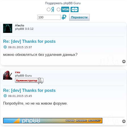
Поддержать phpBB Guru
Alecto
phpBB 3.0.12
Re: [dev] Thanks for posts
С
09.01.2015 15:37
о
о
можно обновляться без удаления данных?
б
щ
е
н
и
rxu
е
phpBB Guru
Re: [dev] Thanks for posts
С
09.01.2015 15:45
о
о
Попробуйте, но не на живом форуме.
б
щ
е
н
и
е