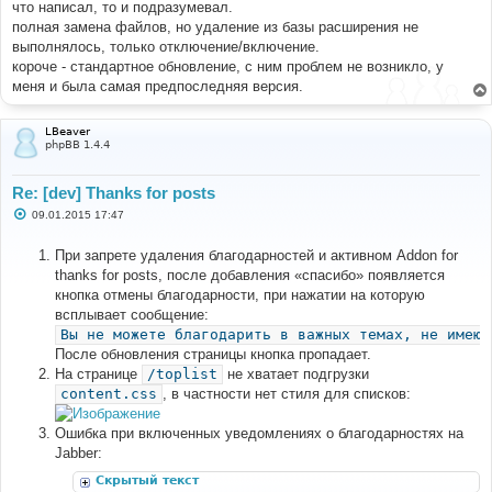
и
что написал, то и подразумевал.
е
полная замена файлов, но удаление из базы расширения не
выполнялось, только отключение/включение.
короче - стандартное обновление, с ним проблем не возникло, у
меня и была самая предпоследняя версия.
LBeaver
phpBB 1.4.4
Re: [dev] Thanks for posts
С
09.01.2015 17:47
о
о
б
При запрете удаления благодарностей и активном Addon for
щ
thanks for posts, после добавления «спасибо» появляется
е
н
кнопка отмены благодарности, при нажатии на которую
и
всплывает сообщение:
е
Вы не можете благодарить в важных темах, не имеющ
После обновления страницы кнопка пропадает.
На странице
/toplist
не хватает подгрузки
content.css
, в частности нет стиля для списков:
Ошибка при включенных уведомлениях о благодарностях на
Jabber:
Скрытый текст