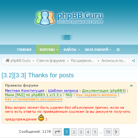
ГЛАВНАЯ
ФОРУМЫ
ФАЙЛЫ
БАЗА ЗНАНИЙ
phpBB Guru
Список форумов
Расширения phpBB
Анонсы и поддержка расширений для phpBB
[3.2][3.3] Thanks for posts
Правила форума
Местная Конституция
|
Шаблон запроса
|
Документация (phpBB3)
|
Мини [FAQ] по phpBB3.1.x/3.3.x
|
FAQ
|
Как задавать вопросы
|
Как устанавливать расширения
Ваш вопрос может быть удален без объяснения причин, если на
него есть ответы по приведённым ссылкам (а вы рискуете получить
предупреждение
).
Страница
1
из
79
1
2
3
4
5
79
След.
Сообщений: 1178
…