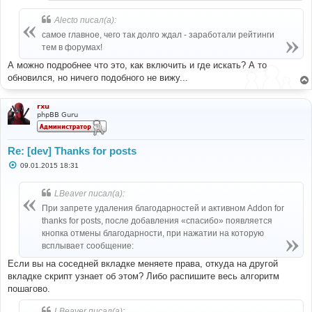
Alecto писал(а):
самое главное, чего так долго ждал - заработали рейтинги
тем в форумах!
А можно подробнее что это, как включить и где искать? А то
обновился, но ничего подобного не вижу...
rxu
phpBB Guru
Re: [dev] Thanks for posts
С
09.01.2015 18:31
о
о
б
LBeaver писал(а):
щ
е
При запрете удаления благодарностей и активном Addon for
н
thanks for posts, после добавления «спасибо» появляется
и
е
кнопка отмены благодарности, при нажатии на которую
всплывает сообщение:
Если вы на соседней вкладке меняете права, откуда на другой
вкладке скрипт узнает об этом? Либо распишите весь алгоритм
пошагово.
LBeaver писал(а):