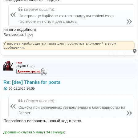
LBeaver писал(а):
На странице /toplist не хватает подгрузки content.css, в
частности нет стиля для списков:
ничего подобного
Без-имени-1.jpg
У вас нет необходимых прав для просмотра вложений в этом
сообщении.
rxu
phpBB Guru
Re: [dev] Thanks for posts
С
09.01.2015 19:59
о
о
б
LBeaver писал(а):
щ
е
Ошибка при включенных уведомлениях о благодарностях на
н
Jabber:
и
е
Попробовал исправить, новый код в репо.
Добавлено спустя 5 минут 34 секунды: