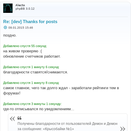
Alecto
phpBB 3.0.12
Re: [dev] Thanks for posts
С
09.01.2015 15:46
о
о
поздно.
б
щ
е
Добавлено спустя 55 секунд:
н
на живом проверяю :(
и
е
обновление счетчиков работает.
Добавлено спустя 1 минуту 6 секунд:
благодарности ставятся/снимаются.
Добавлено спустя 1 минуту 8 секунд:
самое главное, чего так долго ждал - заработали рейтинги тем в
форумах!
Добавлено спустя 3 минуты 1 секунду:
где-то отписывался по уведомлениям...
Получены благодарности от пользователей Демон и Демон
за сообщение: «Крысобайки №1»