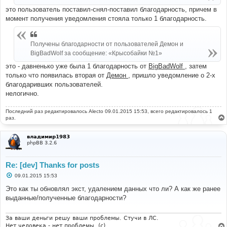
это пользователь поставил-снял-поставил благодарность, причем в
момент получения уведомления стояла только 1 благодарность.
Получены благодарности от пользователей Демон и
BigBadWolf за сообщение: «Крысобайки №1»
это - давненько уже была 1 благодарность от
BigBadWolf
, затем
только что появилась вторая от
Демон
, пришло уведомление о 2-х
благодаривших пользователей.
нелогично.
Последний раз редактировалось
Alecto
09.01.2015 15:53, всего редактировалось 1
раз.
владимир1983
phpBB 3.2.6
Re: [dev] Thanks for posts
С
09.01.2015 15:53
о
о
Это как ты обновлял экст, удалением данных что ли? А как же ранее
б
выданные/полученные благодарности?
щ
е
н
и
За ваши деньги решу ваши проблемы. Стучи в ЛС.
е
Нет человека - нет проблемы. (c)