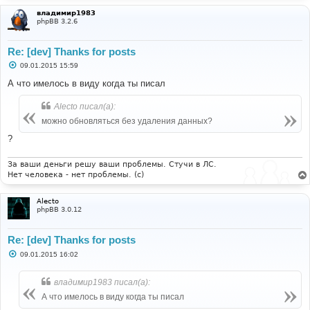
владимир1983
phpBB 3.2.6
Re: [dev] Thanks for posts
С
09.01.2015 15:59
о
о
А что имелось в виду когда ты писал
б
щ
Alecto писал(а):
е
н
можно обновляться без удаления данных?
и
е
?
За ваши деньги решу ваши проблемы. Стучи в ЛС.
Нет человека - нет проблемы. (c)
Alecto
phpBB 3.0.12
Re: [dev] Thanks for posts
С
09.01.2015 16:02
о
о
б
владимир1983 писал(а):
щ
е
А что имелось в виду когда ты писал
н