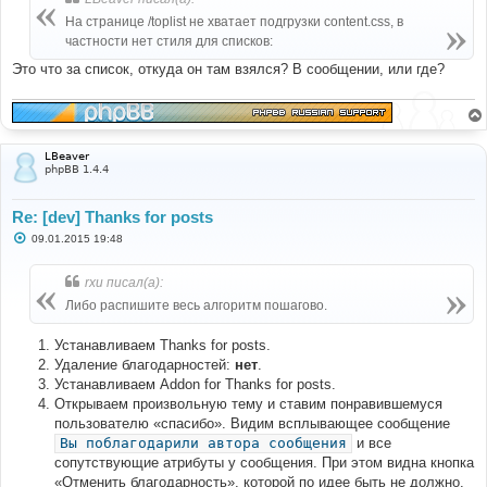
На странице /toplist не хватает подгрузки content.css, в
частности нет стиля для списков:
Это что за список, откуда он там взялся? В сообщении, или где?
LBeaver
phpBB 1.4.4
Re: [dev] Thanks for posts
С
09.01.2015 19:48
о
о
б
rxu писал(а):
щ
е
Либо распишите весь алгоритм пошагово.
н
и
е
Устанавливаем Thanks for posts.
Удаление благодарностей:
нет
.
Устанавливаем Addon for Thanks for posts.
Открываем произвольную тему и ставим понравившемуся
пользователю «спасибо». Видим всплывающее сообщение
Вы поблагодарили автора сообщения
и все
сопутствующие атрибуты у сообщения. При этом видна кнопка
«Отменить благодарность», которой по идее быть не должно.