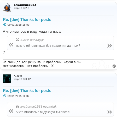
владимир1983
phpBB 3.2.6
Re: [dev] Thanks for posts
С
09.01.2015 15:59
о
о
А что имелось в виду когда ты писал
б
щ
Alecto писал(а):
е
н
можно обновляться без удаления данных?
и
е
?
За ваши деньги решу ваши проблемы. Стучи в ЛС.
Нет человека - нет проблемы. (c)
Alecto
phpBB 3.0.12
Re: [dev] Thanks for posts
С
09.01.2015 16:02
о
о
б
владимир1983 писал(а):
щ
е
А что имелось в виду когда ты писал
н