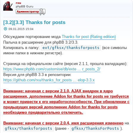
rxu
phpBB Guru
[3.2][3.3] Thanks for posts
С
09.01.2015 15:04
о
о
Обсуждаем портирование мода
Thanks for post (Rating edition)
б
Палыча в расширение для phpBB 3.2/3.3.
щ
е
Копировать в папку:
ext/gfksx/thanksforposts
(все символы
н
имени папки в нижнем регистре).
и
е
Страница на официальном сайте (версия 2.1.1, прошла валидацию):
https://www.phpbb.com/customise/db/exte ... r_posts_2/
Версия для phpBB 3.3 в репозитории:
https://github.com/rxu/thanks_for_posts ... elop-3.3.x
Внимание: начиная с версии 2.1.0, AJAX внедрен в ядро
расширения, дополнение Addon for thanks for posts не требуется
и может привести к его неработоспособности. При обновлении с
предыдущих версий дополнение Addon for thanks for posts
необходимо предварительно отключить.
Внимание: начиная с версии 2.0.4, имя расширения изменено
на
gfksx/thanksforposts
(ранее -
gfksx/ThanksForPosts
).