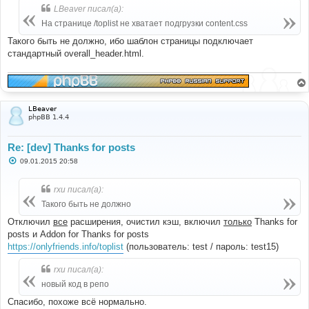
LBeaver писал(а):
На странице /toplist не хватает подгрузки content.css
Такого быть не должно, ибо шаблон страницы подключает
стандартный overall_header.html.
LBeaver
phpBB 1.4.4
Re: [dev] Thanks for posts
С
09.01.2015 20:58
о
о
б
rxu писал(а):
щ
е
Такого быть не должно
н
и
Отключил
все
расширения, очистил кэш, включил
только
Thanks for
е
posts и Addon for Thanks for posts
https://onlyfriends.info/toplist
(пользователь: test / пароль: test15)
rxu писал(а):
новый код в репо
Спасибо, похоже всё нормально.