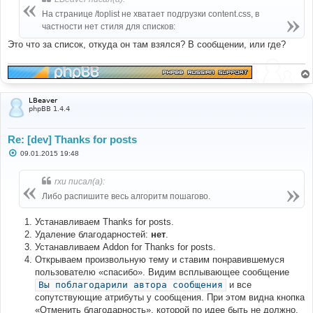
На странице /toplist не хватает подгрузки content.css, в
частности нет стиля для списков:
Это что за список, откуда он там взялся? В сообщении, или где?
LBeaver
phpBB 1.4.4
Re: [dev] Thanks for posts
С
09.01.2015 19:48
о
о
б
rxu писал(а):
щ
е
Либо распишите весь алгоритм пошагово.
н
и
е
Устанавливаем Thanks for posts.
Удаление благодарностей:
нет
.
Устанавливаем Addon for Thanks for posts.
Открываем произвольную тему и ставим понравившемуся
пользователю «спасибо». Видим всплывающее сообщение
Вы поблагодарили автора сообщения
и все
сопутствующие атрибуты у сообщения. При этом видна кнопка
«Отменить благодарность», которой по идее быть не должно.