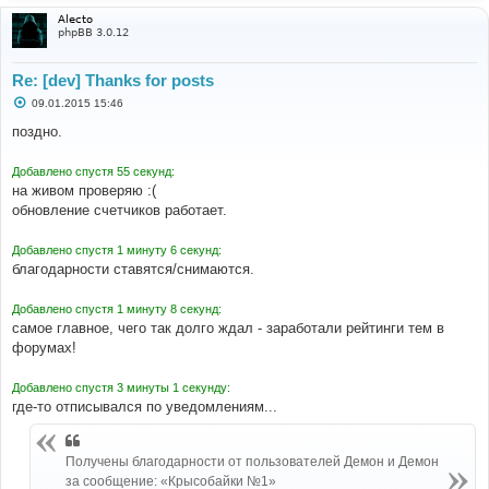
Alecto
phpBB 3.0.12
Re: [dev] Thanks for posts
С
09.01.2015 15:46
о
о
поздно.
б
щ
е
Добавлено спустя 55 секунд:
н
на живом проверяю :(
и
е
обновление счетчиков работает.
Добавлено спустя 1 минуту 6 секунд:
благодарности ставятся/снимаются.
Добавлено спустя 1 минуту 8 секунд:
самое главное, чего так долго ждал - заработали рейтинги тем в
форумах!
Добавлено спустя 3 минуты 1 секунду:
где-то отписывался по уведомлениям...
Получены благодарности от пользователей Демон и Демон
за сообщение: «Крысобайки №1»