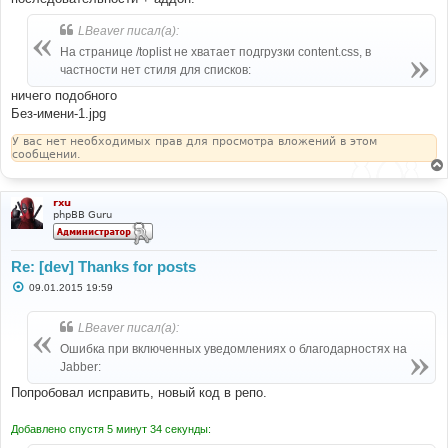
LBeaver писал(а):
На странице /toplist не хватает подгрузки content.css, в
частности нет стиля для списков:
ничего подобного
Без-имени-1.jpg
У вас нет необходимых прав для просмотра вложений в этом
сообщении.
rxu
phpBB Guru
Re: [dev] Thanks for posts
С
09.01.2015 19:59
о
о
б
LBeaver писал(а):
щ
е
Ошибка при включенных уведомлениях о благодарностях на
н
Jabber:
и
е
Попробовал исправить, новый код в репо.
Добавлено спустя 5 минут 34 секунды: