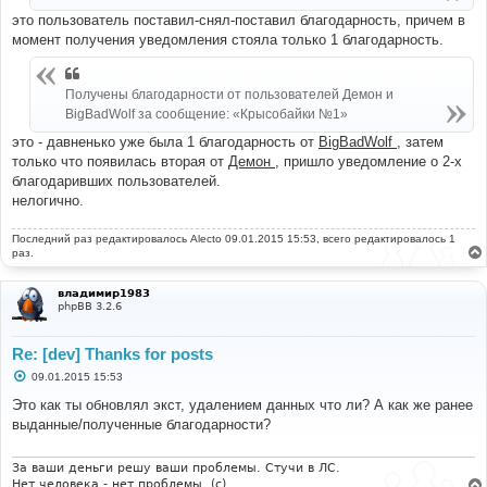
это пользователь поставил-снял-поставил благодарность, причем в
момент получения уведомления стояла только 1 благодарность.
Получены благодарности от пользователей Демон и
BigBadWolf за сообщение: «Крысобайки №1»
это - давненько уже была 1 благодарность от
BigBadWolf
, затем
только что появилась вторая от
Демон
, пришло уведомление о 2-х
благодаривших пользователей.
нелогично.
Последний раз редактировалось
Alecto
09.01.2015 15:53, всего редактировалось 1
раз.
владимир1983
phpBB 3.2.6
Re: [dev] Thanks for posts
С
09.01.2015 15:53
о
о
Это как ты обновлял экст, удалением данных что ли? А как же ранее
б
выданные/полученные благодарности?
щ
е
н
и
За ваши деньги решу ваши проблемы. Стучи в ЛС.
е
Нет человека - нет проблемы. (c)