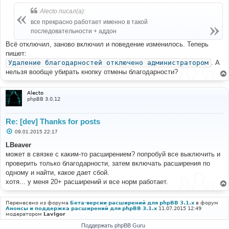
Alecto писал(а):
все прекрасно работает именно в такой
последовательности + аддон
Всё отключил, заново включил и поведение изменилось. Теперь
пишет:
Удаление благодарностей отключено администратором
. А
нельзя вообще убирать кнопку отмены благодарности?
Alecto
phpBB 3.0.12
Re: [dev] Thanks for posts
С
09.01.2015 22:17
о
о
LBeaver
б
может в связке с каким-то расширением? попробуй все выключить и
щ
е
проверить только благодарности, затем включать расширения по
н
одному и найти, какое дает сбой.
и
е
хотя... у меня 20+ расширений и все норм работает.
Перенесено из форума
Бета-версии расширений для phpBB 3.1.x
в форум
Анонсы и поддержка расширений для phpBB 3.1.x
11.07.2015 12:49
модератором
LavIgor
Поддержать phpBB Guru