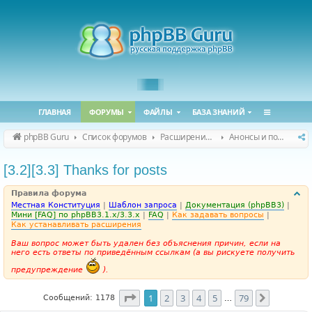
ГЛАВНАЯ
ФОРУМЫ
ФАЙЛЫ
БАЗА ЗНАНИЙ
phpBB Guru
Список форумов
Расширения phpBB
Анонсы и поддержка расширений для phpBB
[3.2][3.3] Thanks for posts
Правила форума
Местная Конституция
|
Шаблон запроса
|
Документация (phpBB3)
|
Мини [FAQ] по phpBB3.1.x/3.3.x
|
FAQ
|
Как задавать вопросы
|
Как устанавливать расширения
Ваш вопрос может быть удален без объяснения причин, если на
него есть ответы по приведённым ссылкам (а вы рискуете получить
предупреждение
).
Страница
1
из
79
1
2
3
4
5
79
След.
Сообщений: 1178
…