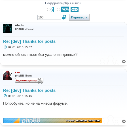
Поддержать phpBB Guru
Alecto
phpBB 3.0.12
Re: [dev] Thanks for posts
С
09.01.2015 15:37
о
о
можно обновляться без удаления данных?
б
щ
е
н
и
rxu
е
phpBB Guru
Re: [dev] Thanks for posts
С
09.01.2015 15:45
о
о
Попробуйте, но не на живом форуме.
б
щ
е
н
и
е