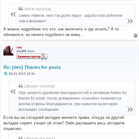
Alecto писал(а):
самое главное, чего так долго ждал - заработали рейтинги
тем в форумах!
А можно подробнее что это, как включить и где искать? А то
обновился, но ничего подобного не вижу...
rxu
phpBB Guru
Re: [dev] Thanks for posts
С
09.01.2015 18:31
о
о
б
LBeaver писал(а):
щ
е
При запрете удаления благодарностей и активном Addon for
н
thanks for posts, после добавления «спасибо» появляется
и
е
кнопка отмены благодарности, при нажатии на которую
всплывает сообщение:
Если вы на соседней вкладке меняете права, откуда на другой
вкладке скрипт узнает об этом? Либо распишите весь алгоритм
пошагово.
LBeaver писал(а):