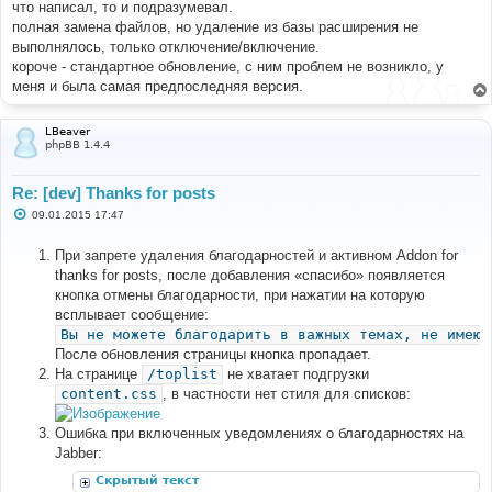
и
что написал, то и подразумевал.
е
полная замена файлов, но удаление из базы расширения не
выполнялось, только отключение/включение.
короче - стандартное обновление, с ним проблем не возникло, у
меня и была самая предпоследняя версия.
LBeaver
phpBB 1.4.4
Re: [dev] Thanks for posts
С
09.01.2015 17:47
о
о
б
При запрете удаления благодарностей и активном Addon for
щ
thanks for posts, после добавления «спасибо» появляется
е
н
кнопка отмены благодарности, при нажатии на которую
и
всплывает сообщение:
е
Вы не можете благодарить в важных темах, не имеющ
После обновления страницы кнопка пропадает.
На странице
/toplist
не хватает подгрузки
content.css
, в частности нет стиля для списков:
Ошибка при включенных уведомлениях о благодарностях на
Jabber:
Скрытый текст