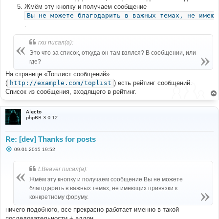
Жмём эту кнопку и получаем сообщение
Вы не можете благодарить в важных темах, не имеющ
.
rxu писал(а):
Это что за список, откуда он там взялся? В сообщении, или
где?
На странице «Топлист сообщений»
(
http://example.com/toplist
) есть рейтинг сообщений.
Список из сообщения, входящего в рейтинг.
Alecto
phpBB 3.0.12
Re: [dev] Thanks for posts
С
09.01.2015 19:52
о
о
б
LBeaver писал(а):
щ
е
Жмём эту кнопку и получаем сообщение Вы не можете
н
благодарить в важных темах, не имеющих привязки к
и
е
конкретному форуму.
ничего подобного, все прекрасно работает именно в такой
последовательности + аддон.