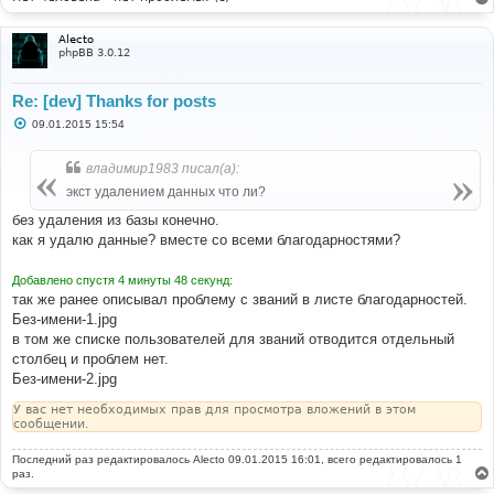
Alecto
phpBB 3.0.12
Re: [dev] Thanks for posts
С
09.01.2015 15:54
о
о
б
владимир1983 писал(а):
щ
е
экст удалением данных что ли?
н
и
без удаления из базы конечно.
е
как я удалю данные? вместе со всеми благодарностями?
Добавлено спустя 4 минуты 48 секунд:
так же ранее описывал проблему с званий в листе благодарностей.
Без-имени-1.jpg
в том же списке пользователей для званий отводится отдельный
столбец и проблем нет.
Без-имени-2.jpg
У вас нет необходимых прав для просмотра вложений в этом
сообщении.
Последний раз редактировалось
Alecto
09.01.2015 16:01, всего редактировалось 1
раз.