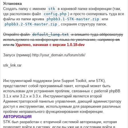
Установка
Создать папку с именем
stk
в корневой папке конференции (там,
где расположен файл
config.php
) и просто скопировать туда все
файлы из папки архива
phpbb3.1-STK-master.zip
или
phpbb3.2-STK-master.zip
, сохраняя структуру папок.
Откройте файл
default_lang.txt
и впишите туда аббревиатуру
используемого на конференции языка по умолчанию, например
en
или
ru
Удалено, начиная с версии 1.0.18-dev
Запуск (пример) http://your_domain.ru/forum/stk/
stk_link.rar
Инструментарий поддержки (или Support Toolkit, или STK),
представляет собой программный пакет, который может быть
использован для устранения проблем, связанных с работой phpBB
3.1.x или 3.2.x и 3.3.х. Инструментарий является второй
Администраторской панелью управления, дающий администратору
доступ к инструментам, используемым для разрешения различных
проблем неправильного функционирования конференции.
АВТОРИЗАЦИЯ
STK был разработан с вторичной системой авторизации, которая
позволяет войти в систему, если вы уже не в состоянии войти в