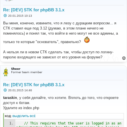
Re: [DEV] STK for phpBB 3.1.x
С
20.01.2015 10:13
о
о
Вы меня, конечно, извините, что я лезу с дурацким вопросом... я
б
СТК ставил еще под 3.12 (думаю, в этом плане ничего не
щ
е
поменялось) и понял так, что войти в него могут не все админы, а
н
и
только те которые "основатель", правильно?
е
А нельзя ли в новом СТК сделать так, чтобы доступ по логину-
паролю входящего не зависел от его уровня на форуме?
Sheer
Former team member
Re: [DEV] STK for phpBB 3.1.x
С
20.01.2015 14:46
о
о
taraskin
, у себя делайте, что хотите. Вплоть до того, что откроете
б
доступ к ботам.
щ
е
Удалите из index.php
н
и
КОД:
ВЫДЕЛИТЬ ВСЁ
е
// This requires that the user is logged in as an 