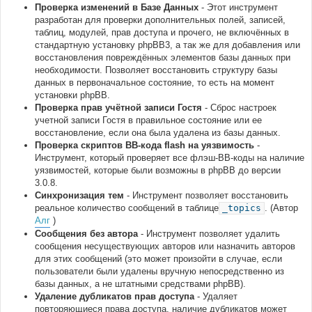
Проверка изменений в Базе Данных
- Этот инструмент
разработан для проверки дополнительных полей, записей,
таблиц, модулей, прав доступа и прочего, не включённых в
стандартную установку phpBB3, а так же для добавления или
восстановления повреждённых элементов базы данных при
необходимости. Позволяет восстановить структуру базы
данных в первоначальное состояние, то есть на момент
установки phpBB.
Проверка прав учётной записи Гостя
- Сброс настроек
учетной записи Гостя в правильное состояние или ее
восстановление, если она была удалена из базы данных.
Проверка скриптов BB-кода flash на уязвимость
-
Инструмент, который проверяет все флэш-BB-коды на наличие
уязвимостей, которые были возможны в phpBB до версии
3.0.8.
Синхронизация тем
- Инструмент позволяет восстановить
реальное количество сообщений в таблице
_topics
. (Автор
Алг
)
Сообщения без автора
- Инструмент позволяет удалить
сообщения несуществующих авторов или назначить авторов
для этих сообщений (это может произойти в случае, если
пользователи были удалены вручную непосредственно из
базы данных, а не штатными средствами phpBB).
Удаление дубликатов прав доступа
- Удаляет
повторяющиеся права доступа, наличие дубликатов может