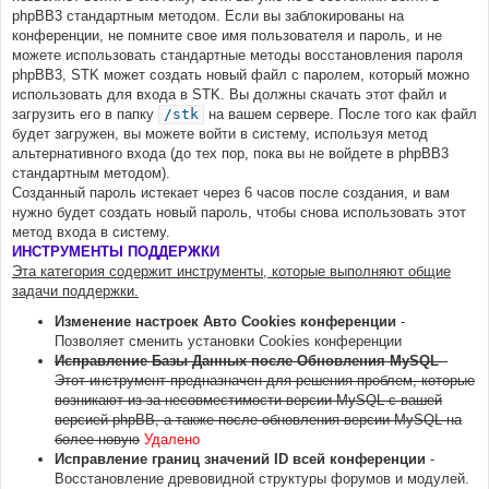
phpBB3 стандартным методом. Если вы заблокированы на
конференции, не помните свое имя пользователя и пароль, и не
можете использовать стандартные методы восстановления пароля
phpBB3, STK может создать новый файл с паролем, который можно
использовать для входа в STK. Вы должны скачать этот файл и
загрузить его в папку
/stk
на вашем сервере. После того как файл
будет загружен, вы можете войти в систему, используя метод
альтернативного входа (до тех пор, пока вы не войдете в phpBB3
стандартным методом).
Созданный пароль истекает через 6 часов после создания, и вам
нужно будет создать новый пароль, чтобы снова использовать этот
метод входа в систему.
ИНСТРУМЕНТЫ ПОДДЕРЖКИ
Эта категория содержит инструменты, которые выполняют общие
задачи поддержки.
Изменение настроек Авто Cookies конференции
-
Позволяет сменить установки Cookies конференции
Исправление Базы Данных после Обновления MySQL
-
Этот инструмент предназначен для решения проблем, которые
возникают из-за несовместимости версии MySQL с вашей
версией phpBB, а также после обновления версии MySQL на
более новую
Удалено
Исправление границ значений ID всей конференции
-
Восстановление древовидной структуры форумов и модулей.