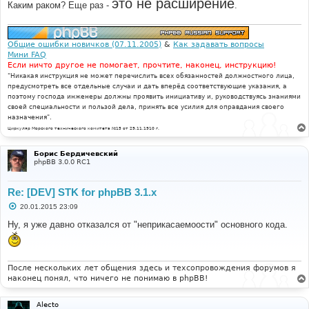
это не расширение
Каким раком? Еще раз -
.
е
Общие ошибки новичков (07.11.2005)
&
Как задавать вопросы
Мини FAQ
Если ничто другое не помогает, прочтите, наконец, инструкцию!
"Никакая инструкция не может перечислить всех обязанностей должностного лица,
предусмотреть все отдельные случаи и дать вперёд соответствующие указания, а
поэтому господа инженеры должны проявить инициативу и, руководствуясь знаниями
своей специальности и пользой дела, принять все усилия для оправдания своего
назначения".
Циркуляр Морского технического комитета №15 от 29.11.1910 г.
Борис Бердичевский
phpBB 3.0.0 RC1
Re: [DEV] STK for phpBB 3.1.x
С
20.01.2015 23:09
о
о
Ну, я уже давно отказался от "неприкасаемоости" основного кода.
б
щ
е
н
и
После нескольких лет общения здесь и техсопровождения форумов я
е
наконец понял, что ничего не понимаю в phpBB!
Alecto