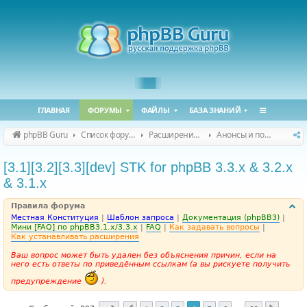
ГЛАВНАЯ
ФОРУМЫ
ФАЙЛЫ
БАЗА ЗНАНИЙ
phpBB Guru
Список форумов
Расширения phpBB
Анонсы и поддержка расширений для phpBB
[3.1][3.2][3.3][dev] STK for phpBB 3.3.x & 3.2.x
& 3.1.x
Правила форума
Местная Конституция
|
Шаблон запроса
|
Документация (phpBB3)
|
Мини [FAQ] по phpBB3.1.x/3.3.x
|
FAQ
|
Как задавать вопросы
|
Как устанавливать расширения
Ваш вопрос может быть удален без объяснения причин, если на
него есть ответы по приведённым ссылкам (а вы рискуете получить
предупреждение
).