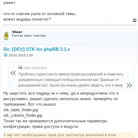
умеют.
что-то совсем ушли от основной темы.
может модеры почистят?
Sheer
Former team member
Re: [DEV] STK for phpBB 3.1.x
С
20.01.2015 2:26
о
о
б
xisp писал(а):
щ
е
Пройтись скриптом по миграторам расширений и помечать
н
добавленные таблицы/столбцы/значения как "Данные от
и
е
расширения ххх". Было бы очень удобно видеть, что к чему.
Ну шерстить все подряд не к чему, да и непродуктивно это и
ресурсоемко, решил сделать несколько иначе: проверять по
требованию. Вот что вышло
stk_table_finder.jpg
stk_column_finder.jpg
Точно так же проверяются дополнительные параметры
конфигурации, права доступа и модули.
У вас нет необходимых прав для просмотра вложений в этом