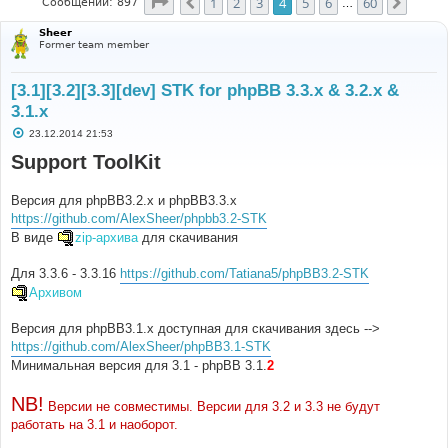
Страница
4
из
60
1
2
3
4
5
6
60
Пред.
След.
Сообщений: 897
…
Sheer
Former team member
[3.1][3.2][3.3][dev] STK for phpBB 3.3.x & 3.2.x &
3.1.x
С
23.12.2014 21:53
о
о
Support ToolKit
б
щ
е
Версия для phpBB3.2.х и phpBB3.3.х
н
и
https://github.com/AlexSheer/phpbb3.2-STK
е
В виде
zip-архива
для скачивания
Для 3.3.6 - 3.3.16
https://github.com/Tatiana5/phpBB3.2-STK
Архивом
Версия для phpBB3.1.х доступная для скачивания здесь -->
https://github.com/AlexSheer/phpBB3.1-STK
Минимальная версия для 3.1 - phpBB 3.1.
2
NB!
Версии не совместимы. Версии для 3.2 и 3.3 не будут
работать на 3.1 и наоборот.