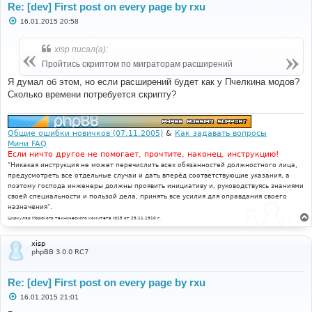
Re: [dev] First post on every page by rxu
С
16.01.2015 20:58
о
о
б
xisp писал(а):
щ
е
Пройтись скриптом по миграторам расширений
н
и
Я думал об этом, но если расширений будет как у Пчелкина модов?
е
Сколько времени потребуется скрипту?
Общие ошибки новичков (07.11.2005)
&
Как задавать вопросы
Мини FAQ
Если ничто другое не помогает, прочтите, наконец, инструкцию!
"Никакая инструкция не может перечислить всех обязанностей должностного лица,
предусмотреть все отдельные случаи и дать вперёд соответствующие указания, а
поэтому господа инженеры должны проявить инициативу и, руководствуясь знаниями
своей специальности и пользой дела, принять все усилия для оправдания своего
назначения".
Циркуляр Морского технического комитета №15 от 29.11.1910 г.
xisp
phpBB 3.0.0 RC7
Re: [dev] First post on every page by rxu
С
16.01.2015 21:01
о