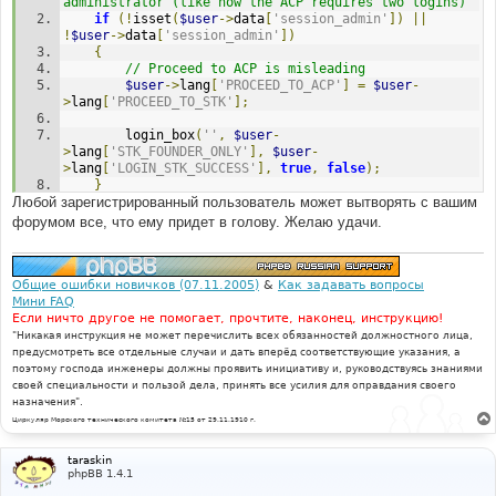
administrator (like how the ACP requires two logins)
if
(!
isset
(
$user
->
data
[
'session_admin'
])
||
!
$user
->
data
[
'session_admin'
])
{
// Proceed to ACP is misleading
$user
->
lang
[
'PROCEED_TO_ACP'
]
=
$user
-
>
lang
[
'PROCEED_TO_STK'
];
		login_box
(
''
,
$user
-
>
lang
[
'STK_FOUNDER_ONLY'
],
$user
-
>
lang
[
'LOGIN_STK_SUCCESS'
],
true
,
false
);
}
Любой зарегистрированный пользователь может вытворять с вашим
// Only Board Founders may use the STK
форумом все, что ему придет в голову. Желаю удачи.
if
(
$user
->
data
[
'user_type'
]
!=
 USER_FOUNDER
)
{
		trigger_error
(
'BOARD_FOUNDER_ONLY'
);
}
Общие ошибки новичков (07.11.2005)
&
Как задавать вопросы
Мини FAQ
Если ничто другое не помогает, прочтите, наконец, инструкцию!
"Никакая инструкция не может перечислить всех обязанностей должностного лица,
предусмотреть все отдельные случаи и дать вперёд соответствующие указания, а
поэтому господа инженеры должны проявить инициативу и, руководствуясь знаниями
своей специальности и пользой дела, принять все усилия для оправдания своего
назначения".
Циркуляр Морского технического комитета №15 от 29.11.1910 г.
taraskin
phpBB 1.4.1