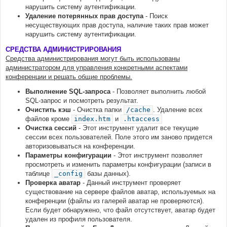
нарушить систему аутентификации.
Удаление потерянных прав доступа
- Поиск
несуществующих прав доступа, наличие таких прав может
нарушить систему аутентификации.
СРЕДСТВА АДМИНИСТРИРОВАНИЯ
Средства администрирования могут быть использованы
администратором для управления конкретными аспектами
конференции и решать общие проблемы.
Выполнение SQL-запроса
- Позволяет выполнить любой
SQL-запрос и посмотреть результат.
Очистить кэш
- Очистка папки
/cache
. Удаление всех
файлов кроме
index.htm
и
.htaccess
Очистка сессий
- Этот инструмент удалит все текущие
сессии всех пользователей. Поле этого им заново придется
авторизовываться на конференции.
Параметры конфигурации
- Этот инструмент позволяет
просмотреть и изменить параметры конфигурации (записи в
таблице
_config
базы данных).
Проверка аватар
- Данный инструмент проверяет
существование на сервере файлов аватар, используемых на
конференции (файлы из галерей аватар не проверяются).
Если будет обнаружено, что файл отсутствует, аватар будет
удален из профиля пользователя.