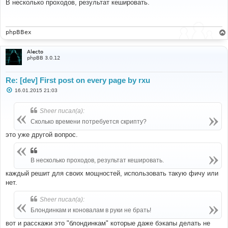
о
В несколько проходов, результат кешировать.
б
щ
е
н
и
phpBBex
е
Alecto
phpBB 3.0.12
Re: [dev] First post on every page by rxu
С
16.01.2015 21:03
о
о
б
Sheer писал(а):
щ
е
Сколько времени потребуется скрипту?
н
и
это уже другой вопрос.
е
В несколько проходов, результат кешировать.
каждый решит для своих мощностей, использовать такую фичу или
нет.
Sheer писал(а):
Блондинкам и коновалам в руки не брать!
вот и расскажи это "блондинкам" которые даже бэкапы делать не