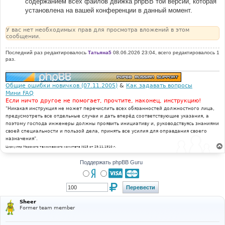
содержанием всех файлов движка phpBB той версии, которая
установлена на вашей конференции в данный момент.
У вас нет необходимых прав для просмотра вложений в этом
сообщении.
Последний раз редактировалось
Татьяна5
08.06.2026 23:04, всего редактировалось 1
раз.
Общие ошибки новичков (07.11.2005)
&
Как задавать вопросы
Мини FAQ
Если ничто другое не помогает, прочтите, наконец, инструкцию!
"Никакая инструкция не может перечислить всех обязанностей должностного лица,
предусмотреть все отдельные случаи и дать вперёд соответствующие указания, а
поэтому господа инженеры должны проявить инициативу и, руководствуясь знаниями
своей специальности и пользой дела, принять все усилия для оправдания своего
назначения".
Циркуляр Морского технического комитета №15 от 29.11.1910 г.
Поддержать phpBB Guru
Sheer
Former team member