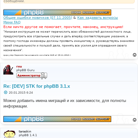
сообщении.
Общие ошибки новичков (07.11.2005)
&
Как задавать вопросы
Мини FAQ
Если ничто другое не помогает, прочтите, наконец, инструкцию!
"Никакая инструкция не может перечислить всех обязанностей должностного лица,
предусмотреть все отдельные случаи и дать вперёд соответствующие указания, а
поэтому господа инженеры должны проявить инициативу и, руководствуясь знаниями
своей специальности и пользой дела, принять все усилия для оправдания своего
назначения".
Циркуляр Морского технического комитета №15 от 29.11.1910 г.
rxu
phpBB Guru
Re: [DEV] STK for phpBB 3.1.x
С
20.01.2015 6:24
о
о
Можно добавить имена миграций и их зависимости, для полноты
б
информации.
щ
е
н
и
е
taraskin
phpBB 1.4.1