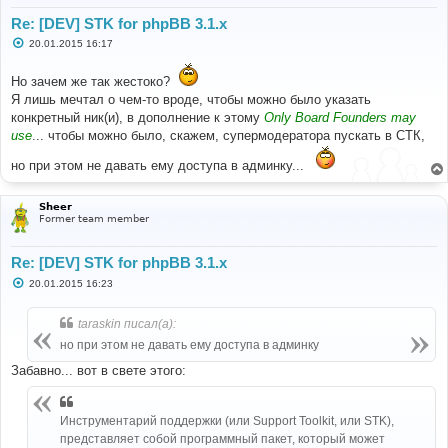
Re: [DEV] STK for phpBB 3.1.x
С
20.01.2015 16:17
о
о
б
Но зачем же так жестоко?
щ
Я лишь мечтал о чем-то вроде, чтобы можно было указать
е
н
конкретный ник(и), в дополнение к этому
Only Board Founders may
и
use
... чтобы можно было, скажем, супермодератора пускать в СТК,
е
но при этом не давать ему доступа в админку...
Sheer
Former team member
Re: [DEV] STK for phpBB 3.1.x
С
20.01.2015 16:23
о
о
б
taraskin писал(а):
щ
е
но при этом не давать ему доступа в админку
н
и
Забавно... вот в свете этого:
е
Инструментарий поддержки (или Support Toolkit, или STK),
представляет собой программный пакет, который может