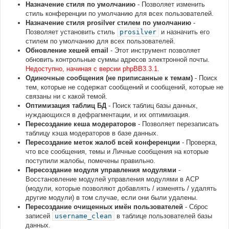
Назначение стиля по умолчанию
- Позволяет изменить
стиль конференции по умолчанию для всех пользователей.
Назначение стиля prosilver стилем по умолчанию
-
Позволяет установить стиль
prosilver
и назначить его
стилем по умолчанию для всех пользователей.
Обновление хешей email
- Этот инструмент позволяет
обновить контрольные суммы адресов электронной почты.
Недоступно, начиная с версии phpBB3.3.1.
Одиночные сообщения (не приписанные к темам)
- Поиск
тем, которые не содержат сообщений и сообщений, которые не
связаны ни с какой темой.
Оптимизация таблиц БД
- Поиск таблиц базы данных,
нуждающихся в дефрагментации, и их оптимизация.
Пересоздание кеша модераторов
- Позволяет перезаписать
таблицу кэша модераторов в базе данных.
Пересоздание меток жалоб всей конференции
- Проверка,
что все сообщения, темы и Личные сообщения на которые
поступили жалобы, помечены правильно.
Пересоздание модуля управления модулями
-
Восстановление модулей управления модулями в АСР
(модули, которые позволяют добавлять / изменять / удалять
другие модули) в том случае, если они были удалены.
Пересоздание очищенных имён пользователей
- Сброс
записей
username_clean
в таблице пользователей базы
данных.