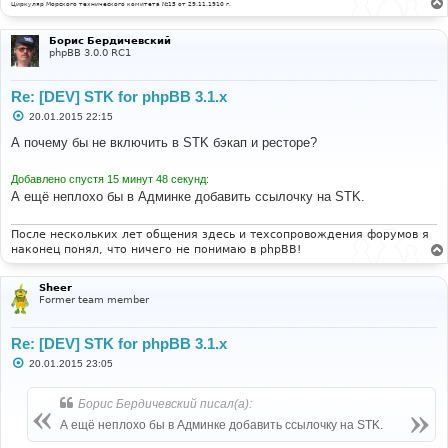
Циркуляр Морского технического комитета №15 от 29.11.1910 г.
Борис Бердичевский
phpBB 3.0.0 RC1
Re: [DEV] STK for phpBB 3.1.x
С
20.01.2015 22:15
о
о
А почему бы не включить в STK бэкап и ресторе?
б
щ
е
Добавлено спустя 15 минут 48 секунд:
н
А ещё неплохо бы в Админке добавить ссылочку на STK.
и
е
После нескольких лет общения здесь и техсопровождения форумов я
наконец понял, что ничего не понимаю в phpBB!
Sheer
Former team member
Re: [DEV] STK for phpBB 3.1.x
С
20.01.2015 23:05
о
о
б
Борис Бердичевский писал(а):
щ
е
А ещё неплохо бы в Админке добавить ссылочку на STK.
н
и