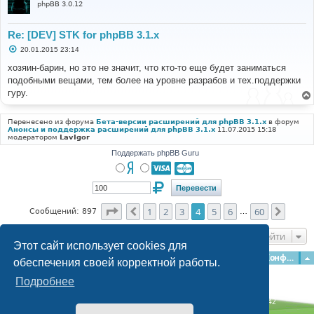
phpBB 3.0.12
Re: [DEV] STK for phpBB 3.1.x
С
20.01.2015 23:14
о
о
хозяин-барин, но это не значит, что кто-то еще будет заниматься
б
подобными вещами, тем более на уровне разрабов и тех.поддержки
щ
е
гуру.
н
и
е
Перенесено из форума
Бета-версии расширений для phpBB 3.1.x
в форум
Анонсы и поддержка расширений для phpBB 3.1.x
11.07.2015 15:18
модератором
LavIgor
Поддержать phpBB Guru
Страница
4
из
60
1
2
3
4
5
6
60
Пред.
След.
Сообщений: 897
…
Перейти
Этот сайт использует cookies для
Главная
Форумы
Наша команда
О команде
Конфиденциальность
обеспечения своей корректной работы.
Подробнее
Time: 0.271s
| Peak Memory Usage: 3.17 МБ | GZIP: Off |
Queries: 42
© phpBB Guru, 2004—2026