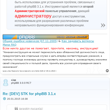
быть использован для устранения проблем, связанных с
работой phpBB 3.1.x. Инструментарий является
второй
Администраторской
панелью управления
, дающий
администратору
доступ к инструментам,
используемым для разрешения различных проблем
неправильного функционирования конференции.
Общие ошибки новичков (07.11.2005)
&
Как задавать вопросы
Мини FAQ
Если ничто другое не помогает, прочтите, наконец, инструкцию!
"Никакая инструкция не может перечислить всех обязанностей должностного лица,
предусмотреть все отдельные случаи и дать вперёд соответствующие указания, а
поэтому господа инженеры должны проявить инициативу и, руководствуясь знаниями
своей специальности и пользой дела, принять все усилия для оправдания своего
назначения".
Циркуляр Морского технического комитета №15 от 29.11.1910 г.
xisp
phpBB 3.0.0 RC7
Re: [DEV] STK for phpBB 3.1.x
С
20.01.2015 16:38
о
о
б
taraskin писал(а):