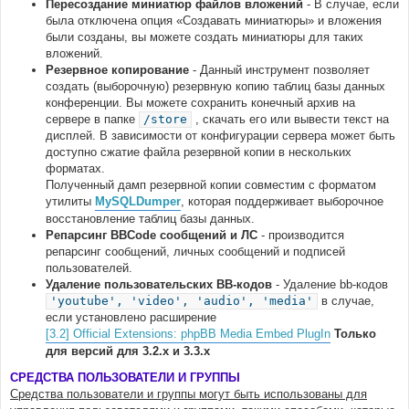
Пересоздание миниатюр файлов вложений
- В случае, если
была отключена опция «Создавать миниатюры» и вложения
были созданы, вы можете создать миниатюры для таких
вложений.
Резервное копирование
- Данный инструмент позволяет
создать (выборочную) резервную копию таблиц базы данных
конференции. Вы можете сохранить конечный архив на
сервере в папке
/store
, скачать его или вывести текст на
дисплей. В зависимости от конфигурации сервера может быть
доступно сжатие файла резервной копии в нескольких
форматах.
Полученный дамп резервной копии совместим с форматом
утилиты
MySQLDumper
, которая поддерживает выборочное
восстановление таблиц базы данных.
Репарсинг BBCode сообщений и ЛС
- производится
репарсинг сообщений, личных сообщений и подписей
пользователей.
Удаление пользовательских BB-кодов
- Удаление bb-кодов
'youtube', 'video', 'audio', 'media'
в случае,
если установлено расширение
[3.2] Official Extensions: phpBB Media Embed PlugIn
Только
для версий для 3.2.х и 3.3.х
СРЕДСТВА ПОЛЬЗОВАТЕЛИ И ГРУППЫ
Средства пользователи и группы могут быть использованы для