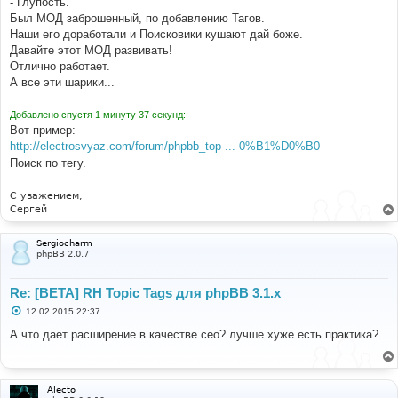
- Глупость.
н
Был МОД заброшенный, по добавлению Тагов.
и
е
Наши его доработали и Поисковики кушают дай боже.
Давайте этот МОД развивать!
Отлично работает.
А все эти шарики...
Добавлено спустя 1 минуту 37 секунд:
Вот пример:
http://electrosvyaz.com/forum/phpbb_top ... 0%B1%D0%B0
Поиск по тегу.
С уважением,
Сергей
Sergiocharm
phpBB 2.0.7
Re: [BETA] RH Topic Tags для phpBB 3.1.x
С
12.02.2015 22:37
о
о
А что дает расширение в качестве сео? лучше хуже есть практика?
б
щ
е
н
и
Alecto
е