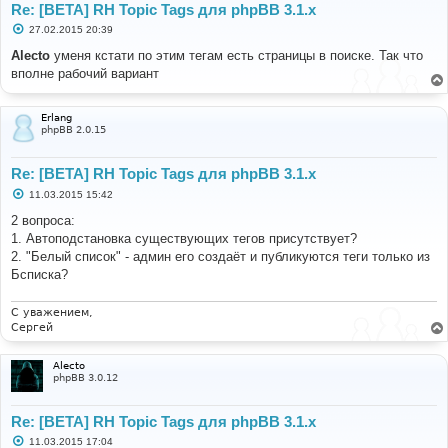
Re: [BETA] RH Topic Tags для phpBB 3.1.x
С
27.02.2015 20:39
о
о
Alecto
уменя кстати по этим тегам есть страницы в поиске. Так что
б
вполне рабочий вариант
щ
е
н
и
Erlang
е
phpBB 2.0.15
Re: [BETA] RH Topic Tags для phpBB 3.1.x
С
11.03.2015 15:42
о
о
2 вопроса:
б
1. Автоподстановка существующих тегов присутствует?
щ
е
2. "Белый список" - админ его создаёт и публикуются теги только из
н
Бсписка?
и
е
С уважением,
Сергей
Alecto
phpBB 3.0.12
Re: [BETA] RH Topic Tags для phpBB 3.1.x
С
11.03.2015 17:04