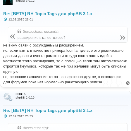
phpBB 3.0.12
Re: [BETA] RH Topic Tags для phpBB 3.1.x
С
12.02.2015 23:01
о
о
б
Sergiocharm писал(а):
щ
е
расширение в качестве сео?
н
и
не вижу связи с обсуждаемым расширением.
е
но, если взять в качестве примера loomla, где все это реализовано
давным давно и очень грамотно и откуда взята часть идей в
частности этого расширения, то с помощью тегов там автоматически
строятся keywords, которые так же при желании могут быть описаны
вручную.
но, основное назначение тегов - совершенно другое, к сожалению,
для форумов пока нет нормально работающего релиза.
COB16
phpBB 2.0.15
Re: [BETA] RH Topic Tags для phpBB 3.1.x
С
12.02.2015 23:35
о
о
б
Alecto писал(а):
щ