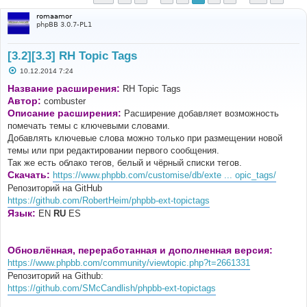
romaamor
phpBB 3.0.7-PL1
[3.2][3.3] RH Topic Tags
С
10.12.2014 7:24
о
о
Название расширения:
RH Topic Tags
б
Автор:
combuster
щ
е
Описание расширения:
Расширение добавляет возможность
н
помечать темы с ключевыми словами.
и
е
Добавлять ключевые слова можно только при размещении новой
темы или при редактировании первого сообщения.
Так же есть облако тегов, белый и чёрный списки тегов.
Скачать:
https://www.phpbb.com/customise/db/exte ... opic_tags/
Репозиторий на GitHub
https://github.com/RobertHeim/phpbb-ext-topictags
Язык:
EN
RU
ES
Обновлённая, переработанная и дополненная версия:
https://www.phpbb.com/community/viewtopic.php?t=2661331
Репозиторий на Github:
https://github.com/SMcCandlish/phpbb-ext-topictags