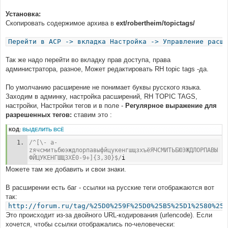
Установка:
Скопировать содержимое архива в
ext/robertheim/topictags/
Перейти в ACP -> вкладка Настройка -> Управление расши
Так же надо перейти во вкладку прав доступа, права
администратора, разное, Может редактировать RH topic tags -да.
По умолчанию расширение не понимает буквы русского языка.
Заходим в админку, настройка расширений, RH TOPIC TAGS,
настройки, Настройки тегов и в поле -
Регулярное выражение для
разрешенных тегов:
ставим это :
КОД:
ВЫДЕЛИТЬ ВСЁ
/^[\- a-
zячсмитьбюэждлорпавыфйцукенгшщзхъёЯЧСМИТЬБЮЭЖДЛОРПАВЫ
ФЙЦУКЕНГШЩЗХЁ0-9+]{3,30}$/
i
Можете там же добавить и свои знаки.
В расширении есть баг - ссылки на русские теги отображаются вот
так:
http://forum.ru/tag/%25D0%259F%25D0%25B5%25D1%2580%25D
Это происходит из-за двойного URL-кодирования (urlencode). Если
хочется, чтобы ссылки отображались по-человечески: