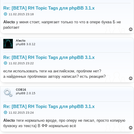
Re: [BETA] RH Topic Tags для phpBB 3.1.x
С
11.02.2015 23:18
о
о
Alecto
у меня стоит, напрягает только то что в опере буква Б не
б
работает
щ
е
н
и
Alecto
е
phpBB 3.0.12
Re: [BETA] RH Topic Tags для phpBB 3.1.x
С
11.02.2015 23:22
о
о
если использовать теги на английском, проблем нет?
б
а найденных проблемах автору написал? есть реакция?
щ
е
н
и
COB16
е
phpBB 2.0.15
Re: [BETA] RH Topic Tags для phpBB 3.1.x
С
11.02.2015 23:24
о
о
Alecto
теги нормально вроде, про оперу не писал, просто копирую
б
буквоку из текста) В ФФ нормально всё
щ
е
н