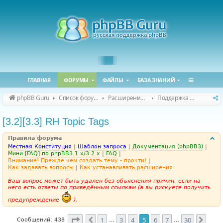
ГЛАВНАЯ
ФОРУМЫ
ФАЙЛЫ
БАЗА ЗНАНИЙ
phpBB Guru
Список форумов
Расширения phpBB
Поддержка расширений для phpBB
[3.2][3.3] RH Topic Tags
Правила форума
Местная Конституция
|
Шаблон запроса
|
Документация (phpBB3)
|
Мини [FAQ] по phpBB3.1.x/3.2.x
|
FAQ
|
Внимание! Прежде чем создать тему - прочти!
|
Как задавать вопросы
|
Как устанавливать расширения
Ваш вопрос может быть удален без объяснения причин, если на
него есть ответы по приведённым ссылкам (а вы рискуете получить
предупреждение
).
Страница
5
из
30
1
3
4
5
6
7
30
Пред.
След
Сообщений: 438
…
…