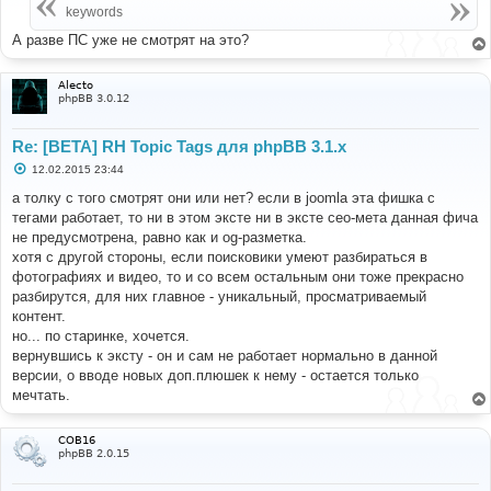
е
keywords
н
и
А разве ПС уже не смотрят на это?
е
Alecto
phpBB 3.0.12
Re: [BETA] RH Topic Tags для phpBB 3.1.x
С
12.02.2015 23:44
о
о
а толку с того смотрят они или нет? если в joomla эта фишка с
б
тегами работает, то ни в этом эксте ни в эксте сео-мета данная фича
щ
е
не предусмотрена, равно как и og-разметка.
н
хотя с другой стороны, если поисковики умеют разбираться в
и
е
фотографиях и видео, то и со всем остальным они тоже прекрасно
разбирутся, для них главное - уникальный, просматриваемый
контент.
но... по старинке, хочется.
вернувшись к эксту - он и сам не работает нормально в данной
версии, о вводе новых доп.плюшек к нему - остается только
мечтать.
COB16
phpBB 2.0.15