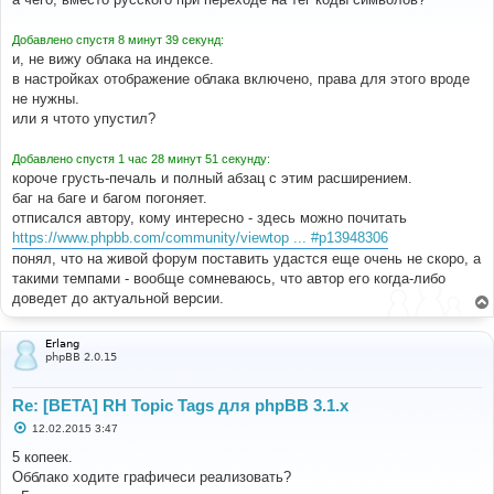
б
щ
е
Добавлено спустя 8 минут 39 секунд:
н
и, не вижу облака на индексе.
и
е
в настройках отображение облака включено, права для этого вроде
не нужны.
или я чтото упустил?
Добавлено спустя 1 час 28 минут 51 секунду:
короче грусть-печаль и полный абзац с этим расширением.
баг на баге и багом погоняет.
отписался автору, кому интересно - здесь можно почитать
https://www.phpbb.com/community/viewtop ... #p13948306
понял, что на живой форум поставить удастся еще очень не скоро, а
такими темпами - вообще сомневаюсь, что автор его когда-либо
доведет до актуальной версии.
Erlang
phpBB 2.0.15
Re: [BETA] RH Topic Tags для phpBB 3.1.x
С
12.02.2015 3:47
о
о
5 копеек.
б
Обблако ходите графичеси реализовать?
щ
е