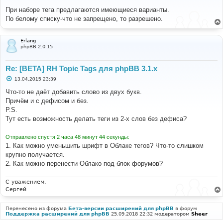
о
о
При наборе тега предлагаются имеющиеся варианты.
б
По белому списку-что не запрещено, то разрешено.
щ
е
н
и
Erlang
е
phpBB 2.0.15
Re: [BETA] RH Topic Tags для phpBB 3.1.x
С
13.04.2015 23:39
о
о
Что-то не даёт добавить слово из двух букв.
б
Причём и с дефисом и без.
щ
е
P.S.
н
Тут есть возможность делать теги из 2-х слов без дефиса?
и
е
Отправлено спустя 2 часа 48 минут 44 секунды:
1. Как можно уменьшить шрифт в Облаке тегов? Что-то слишком
крупно получается.
2. Как можно перенести Облако под блок форумов?
С уважением,
Сергей
Перенесено из форума
Бета-версии расширений для phpBB
в форум
Поддержка расширений для phpBB
25.09.2018 22:32 модератором
Sheer