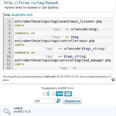
http://forum.ru/tag/Первый
- нужно внести правки в три файла:
КОД:
ВЫДЕЛИТЬ ВСЁ
ext\robertheim\topictags\event\main_listener
.
php
найти
'tags'
=>
 urlencode
(
$tag
),
заменить
на
'tags'
=>
$tag
,
ext\robertheim\topictags\controller\main
.
php
найти
'tags'
=>
 urlencode
(
$tags_string
),
заменить
на
'tags'
=>
$tags_string
,
ext\robertheim\topictags\service\tagcloud_manager
.
php
найти
'tags'
=>
urlencode
(
$tag
[
'tag'
])
заменить
на
Последний раз редактировалось
Nekstati
25.03.2025 11:23, всего редактировалось 3
'tags'
=>
$tag
[
'tag'
]
раза.
Поддержать phpBB Guru
COB16
phpBB 2.0.15