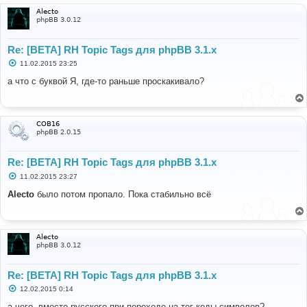
и
Alecto
е
phpBB 3.0.12
Re: [BETA] RH Topic Tags для phpBB 3.1.x
С
11.02.2015 23:25
о
о
а что с буквой Я, где-то раньше проскакивало?
б
щ
е
н
и
COB16
е
phpBB 2.0.15
Re: [BETA] RH Topic Tags для phpBB 3.1.x
С
11.02.2015 23:27
о
о
Alecto
было потом пропало. Пока стабильно всё
б
щ
е
н
и
Alecto
е
phpBB 3.0.12
Re: [BETA] RH Topic Tags для phpBB 3.1.x
С
12.02.2015 0:14
о
о
а чего, вместо русского при переходе на тег коды символов?