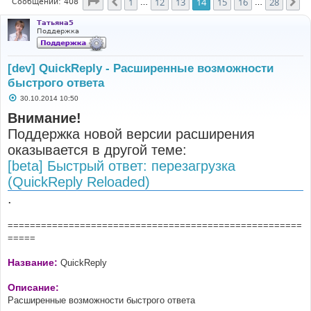
Страница
14
из
28
1
12
13
14
15
16
28
Пред.
Сл
Сообщений: 408
…
…
Татьяна5
Поддержка
[dev] QuickReply - Расширенные возможности
быстрого ответа
С
30.10.2014 10:50
о
о
Внимание!
б
Поддержка новой версии расширения
щ
е
оказывается в другой теме:
н
и
[beta] Быстрый ответ: перезагрузка
е
(QuickReply Reloaded)
.
=====================================================
=====
Название:
QuickReply
Описание:
Расширенные возможности быстрого ответа