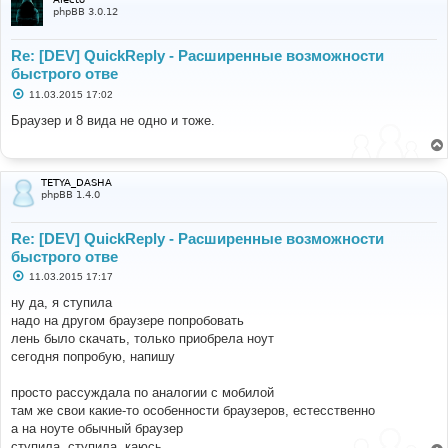
phpBB 3.0.12
Re: [DEV] QuickReply - Расширенные возможности
быстрого отве
С
11.03.2015 17:02
о
о
Браузер и 8 вида не одно и тоже.
б
щ
е
н
и
TETYA_DASHA
е
phpBB 1.4.0
Re: [DEV] QuickReply - Расширенные возможности
быстрого отве
С
11.03.2015 17:17
о
о
ну да, я ступила
б
надо на другом браузере попробовать
щ
е
лень было скачать, только приобрела ноут
н
сегодня попробую, напишу
и
е
просто рассуждала по аналогии с мобилой
там же свои какие-то особенности браузеров, естесственно
а на ноуте обычный браузер
ступила, ступила, каюсь