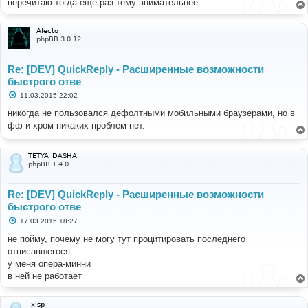
перечитаю тогда ещё раз тему внимательнее
н
и
е
Alecto
phpBB 3.0.12
Re: [DEV] QuickReply - Расширенные возможности
быстрого отве
С
11.03.2015 22:02
о
о
никогда не пользовался дефолтными мобильными браузерами, но в
б
фф и хром никаких проблем нет.
щ
е
н
и
TETYA_DASHA
е
phpBB 1.4.0
Re: [DEV] QuickReply - Расширенные возможности
быстрого отве
С
17.03.2015 18:27
о
о
не пойму, почему не могу тут процитировать последнего
б
отписавшегося
щ
е
у меня опера-минни
н
в ней не работает
и
е
xisp