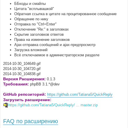
ББкоды и смайлы
Цитата "всплывашкой"
Обратная ссылка в цитате на процитированное сообщение
Обращение по нику
Отправка по "Ctrl+Enter"
Отключение "Re:" в заголовках
Скрытие заголовков ответов
Права на изменение заголовков
Ajax-отправка сообщений и ajax-предпросмотр
Загрузка вложений
Всё отключаемое в администраторском разделе
2014-10-30_104649.gif
2014-10-30_104720.gif
2014-10-30_104838.gif
Версия Расширения:
0.1.3
Требования:
phpBB 3.1.*@dev
GitHub репозиторий:
https://github.com/Tatiana5/QuickReply
Загрузить расширение:
https://github.com/Tatiana5/QuickReply/ ... master.zip
FAQ по расширению