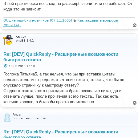
и
В ней практически весь код на javascript глючит или не работает. От
е
кода это не зависит.
Общие ошибки новичков (07.11.2005)
&
Как задавать вопросы
Мини FAQ
An-124
phpBB 1.4.1
Re: [DEV] QuickReply - Расширенные возможности
быстрого ответа
С
18.03.2015 17:10
о
о
Госпожа Татьяна5, а так нельзя, что бы при вставке цитаты
б
пользователь мог продолжать чтение текста, то есть, что бы не
щ
е
опускало страничку к быстрому ответу?
н
С одного текста часто приходится брать несколько цитат, да и
и
е
отвечать лучше, после прочтения всего текста.. Так как есть,
конечно хорошо, а было бы просто великолепно.
Anvar
Former team member
Re: [DEV] QuickReply - Расширенные возможности
быстрого ответа