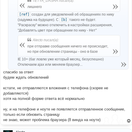
TETYA_DASHA писал(а):
и
е
лишнего
[ref]
создан для уведомлений об обращениях по нику
(задумка на будущее). С
[b]
такого не будет.
"Раскраску" можно отключить в настройках расширения,
"Добавлять цвет при обращении по нику - Нет"
Alecto писал(а):
при отправке сообщения ничего не происходит,
но при обновлении страницы - оно в базе
IE 10+ (баг ловлю уже который месяц, безуспешно)
Отключаем ajax или меняем браузер...
спасибо за ответ
будем ждать обновлений
кстати, не отправляются вложения с телефона (скорее не
добавляются)
хотя на полной форме ответа всё нормально
ну, и на телефоне и ноуте не появляется отправленное сообщение,
только если обновить страницу
не знаю, может проблема браузера (8 винда на ноуте)
Alecto