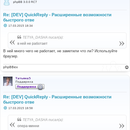
phpBB 3.0.0 RC7
Re: [DEV] QuickReply - Расширенные возможности
быстрого отве
С
17.03.2015 18:34
о
о
б
TETYA_DASHA писал(а):
щ
е
в ней не работает
н
и
В ней много чего не работает, не заметили что ли? Используйте
е
браузер.
phpBBex
Татьяна5
Поддержка
Re: [DEV] QuickReply - Расширенные возможности
быстрого отве
С
17.03.2015 18:58
о
о
б
TETYA_DASHA писал(а):
щ
е
опера-минни
н