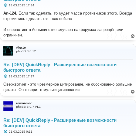
С
18.03.2015 17:34
о
о
An-124
, Если так сделать, то будет масса противников этого. Всегда
б
стремились сделать так - как сейчас.
щ
е
н
И овервотинг в большинстве случаев на форумах запрещён или
и
е
ограничен.
Alecto
phpBB 3.0.12
Re: [DEV] QuickReply - Расширенные возможности
быстрого ответа
С
18.03.2015 17:37
о
о
Оверквотинг - это чрезмерное цитирование, не обоснованно большие
б
цитаты. Он говорит о мультицитировании.
щ
е
н
и
romaamor
е
phpBB 3.0.7-PL1
Re: [DEV] QuickReply - Расширенные возможности
быстрого ответа
С
21.03.2015 0:11
о