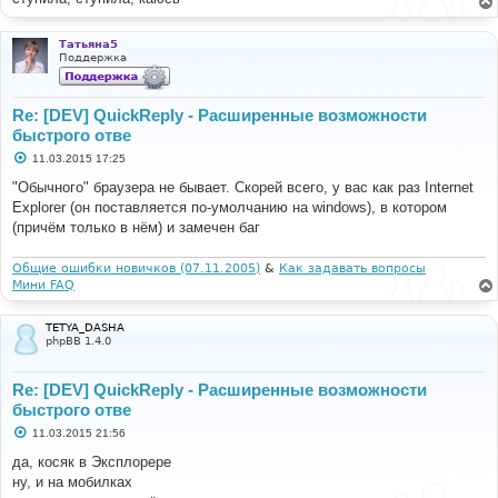
Татьяна5
Поддержка
Re: [DEV] QuickReply - Расширенные возможности
быстрого отве
С
11.03.2015 17:25
о
о
"Обычного" браузера не бывает. Скорей всего, у вас как раз Internet
б
Explorer (он поставляется по-умолчанию на windows), в котором
щ
е
(причём только в нём) и замечен баг
н
и
е
Общие ошибки новичков (07.11.2005)
&
Как задавать вопросы
Мини FAQ
TETYA_DASHA
phpBB 1.4.0
Re: [DEV] QuickReply - Расширенные возможности
быстрого отве
С
11.03.2015 21:56
о
о
да, косяк в Эксплорере
б
ну, и на мобилках
щ
е