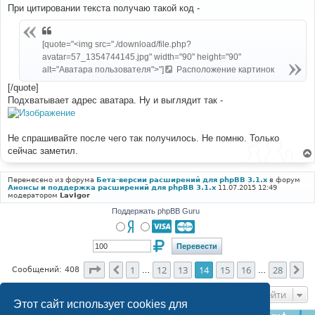
о
При цитировании текста получаю такой код -
б
щ
е
н
[quote="<img src="./download/file.php?
и
avatar=57_1354744145.jpg" width="90" height="90"
е
alt="Аватара пользователя">"]
Расположение картинок
[/quote]
Подхватывает адрес аватара. Ну и выглядит так -
Не спрашивайте после чего так получилось. Не помню. Только
сейчас заметил.
Перенесено из форума
Бета-версии расширений для phpBB 3.1.x
в форум
Анонсы и поддержка расширений для phpBB 3.1.x
11.07.2015 12:49
модератором
LavIgor
Поддержать phpBB Guru
Страница
14
из
28
1
12
13
14
15
16
28
Пред.
Сл
Сообщений: 408
…
…
Перейти
Этот сайт использует cookies для