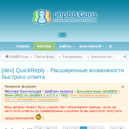
ГЛАВНАЯ
ФОРУМЫ
ФАЙЛЫ
БАЗА ЗНАНИЙ
phpBB Guru
Список форумов
Расширения phpBB
Анонсы и поддержка расширений для phpBB
[dev] QuickReply - Расширенные возможности
быстрого ответа
Правила форума
Местная Конституция
|
Шаблон запроса
|
Документация (phpBB3)
|
Мини [FAQ] по phpBB3.1.x/3.3.x
|
FAQ
|
Как задавать вопросы
|
Как устанавливать расширения
Ваш вопрос может быть удален без объяснения причин, если на
него есть ответы по приведённым ссылкам (а вы рискуете получить
предупреждение
).