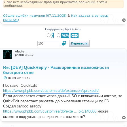
У вас нет необходимых прав для просмотра вложений в этом
сообщении.
Общие ошибки новичков (07.11.2005)
&
Как задавать вопросы
Мини FAQ
Поддержать phpBB Guru
Alecto
phpBB 3.0.12
Re: [DEV] QuickReply - Расширенные возможности
быстрого отве
С
09.03.2015 1:12
о
о
Поставил QuickEdit
б
https://www.phpbb.com/customise/db/extension/quickedit/
щ
е
Если добавляется ответ через данный БО с включенным аяксом, то
н
QuickEdit перестает работать до обновления страницы по F5.
и
е
Создал запрос автору
https://www.phpbb.com/customise/db/exte ... pic/140886
может
сможете подружить расширения в этом месте?