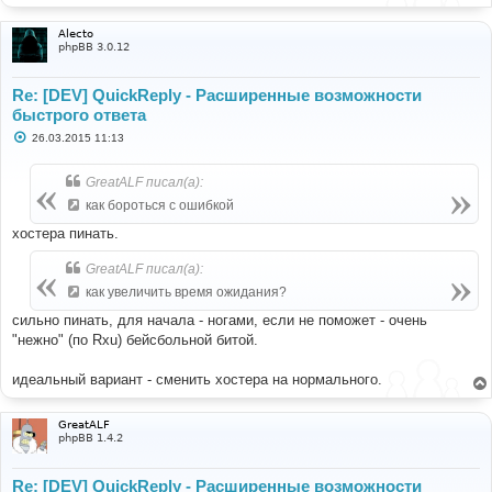
Alecto
phpBB 3.0.12
Re: [DEV] QuickReply - Расширенные возможности
быстрого ответа
С
26.03.2015 11:13
о
о
б
GreatALF писал(а):
щ
е
как бороться с ошибкой
н
и
хостера пинать.
е
GreatALF писал(а):
как увеличить время ожидания?
сильно пинать, для начала - ногами, если не поможет - очень
"нежно" (по Rxu) бейсбольной битой.
идеальный вариант - сменить хостера на нормального.
GreatALF
phpBB 1.4.2
Re: [DEV] QuickReply - Расширенные возможности