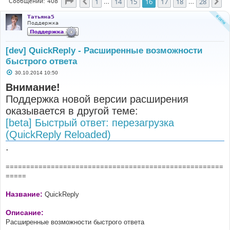
Страница
16
из
28
1
14
15
16
17
18
28
Пред.
Сл
Сообщений: 408
…
…
Татьяна5
Поддержка
[dev] QuickReply - Расширенные возможности
быстрого ответа
С
30.10.2014 10:50
о
о
Внимание!
б
Поддержка новой версии расширения
щ
е
оказывается в другой теме:
н
и
[beta] Быстрый ответ: перезагрузка
е
(QuickReply Reloaded)
.
=====================================================
=====
Название:
QuickReply
Описание:
Расширенные возможности быстрого ответа