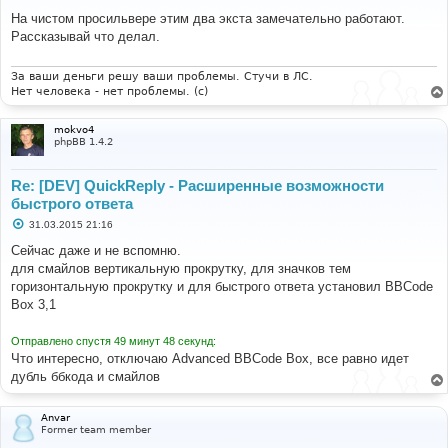
о
о
На чистом просильвере этим два экста замечательно работают.
б
Рассказывай что делал.
щ
е
н
и
За ваши деньги решу ваши проблемы. Стучи в ЛС.
е
Нет человека - нет проблемы. (c)
mokvo4
phpBB 1.4.2
Re: [DEV] QuickReply - Расширенные возможности
быстрого ответа
С
31.03.2015 21:16
о
о
Сейчас даже и не вспомню.
б
для смайлов вертикальную прокрутку, для значков тем
щ
е
горизонтальную прокрутку и для быстрого ответа установил BBCode
н
Box 3,1
и
е
Отправлено спустя 49 минут 48 секунд:
Что интересно, отключаю Advanced BBCode Box, все равно идет
дубль ббкода и смайлов
Anvar
Former team member