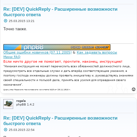
Re: [DEV] QuickReply - Расширенные возможности
быстрого ответа
С
25.03.2015 13:21
о
о
Точно также.
б
щ
е
н
и
е
Общие ошибки новичков (07.11.2005)
&
Как задавать вопросы
Мини FAQ
Если ничто другое не помогает, прочтите, наконец, инструкцию!
"Никакая инструкция не может перечислить всех обязанностей должностного лица,
предусмотреть все отдельные случаи и дать вперёд соответствующие указания, а
поэтому господа инженеры должны проявить инициативу и, руководствуясь знаниями
своей специальности и пользой дела, принять все усилия для оправдания своего
назначения".
Циркуляр Морского технического комитета №15 от 29.11.1910 г.
rogala
phpBB 1.4.2
Re: [DEV] QuickReply - Расширенные возможности
быстрого ответа
С
25.03.2015 22:54
о
о