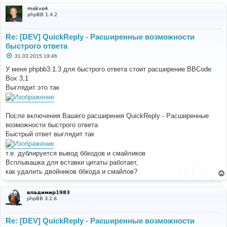
mokvo4
phpBB 1.4.2
Re: [DEV] QuickReply - Расширенные возможности
быстрого ответа
С
31.03.2015 19:46
о
о
У меня phpbb3.1.3 для быстрого ответа стоит расширение BBCode
б
Box 3,1
щ
е
Выглядит это так
н
и
е
После включения Вашего расширения QuickReply - Расширенные
возможности быстрого ответа
Быстрый ответ выглядит так
т.е. дублируется вывод ббкодов и смайликов
Всплывашка для вставки цитаты работает,
как удалить двойников ббкода и смайлов?
владимир1983
phpBB 3.2.6
Re: [DEV] QuickReply - Расширенные возможности