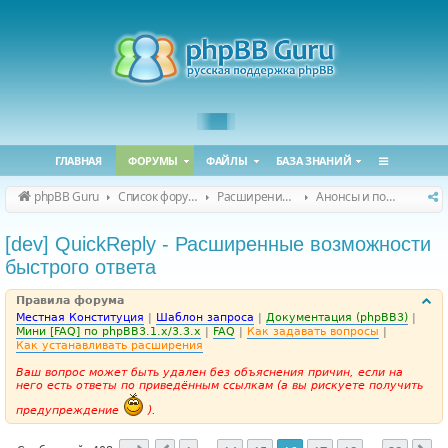
ГЛАВНАЯ
ФОРУМЫ
ФАЙЛЫ
БАЗА ЗНАНИЙ
phpBB Guru
Список форумов
Расширения phpBB
Анонсы и поддержка расширений для phpBB
[dev] QuickReply - Расширенные возможности
быстрого ответа
Правила форума
Местная Конституция
|
Шаблон запроса
|
Документация (phpBB3)
|
Мини [FAQ] по phpBB3.1.x/3.3.x
|
FAQ
|
Как задавать вопросы
|
Как устанавливать расширения
Ваш вопрос может быть удален без объяснения причин, если на
него есть ответы по приведённым ссылкам (а вы рискуете получить
предупреждение
).