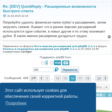
Re: [DEV] QuickReply - Расширенные возможности
быстрого ответа
С
31.03.2015 22:15
о
о
Попробуйте удалить физически папки styles/ в расширениях, затем
б
загрузить свежие. Бывают что в ранних версиях расширений
щ
е
используются одни события, в новых другие и по этому возникают
н
дубли. В каком именно расширении догадаться трудно.
и
е
Перенесено из форума
Бета-версии расширений для phpBB 3.1.x
в форум
Анонсы и поддержка расширений для phpBB 3.1.x
11.07.2015 12:49
модератором
LavIgor
Поддержать phpBB Guru
Страница
16
из
28
1
14
15
16
17
18
28
Пред.
Сл
Сообщений: 408
…
…
Перейти
Этот сайт использует cookies для
Главная
Форумы
Наша команда
О команде
Конфиденциальность
обеспечения своей корректной работы.
Подробнее
Time: 0.228s
| Peak Memory Usage: 3.15 МБ | GZIP: Off |
Queries: 41