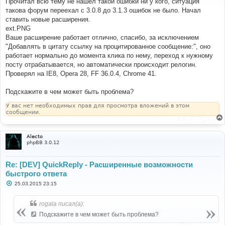
Прочитал всю тему не нашел такой ошибки ни у кого, ситуация
б
такова форум переехал с 3.0.8 до 3.1.3 ошибок не было. Начал
щ
е
ставить новые расширения.
н
ext.PNG
и
е
Ваше расширение работает отлично, спасибо, за исключением
"Добавлять в цитату ссылку на процитированное сообщение:", оно
работает нормально до момента клика по нему, переход к нужному
посту отрабатывается, но автоматически происходит релогин.
Проверял на IE8, Opera 28, FF 36.0.4, Chrome 41.
Подскажите в чем может быть проблема?
У вас нет необходимых прав для просмотра вложений в этом
сообщении.
Alecto
phpBB 3.0.12
Re: [DEV] QuickReply - Расширенные возможности
быстрого ответа
С
25.03.2015 23:15
о
о
б
rogala писал(а):
щ
е
Подскажите в чем может быть проблема?
н
и