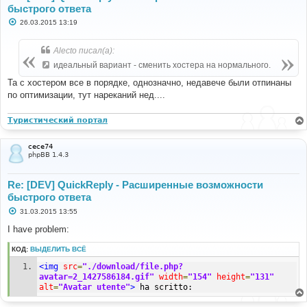
быстрого ответа
С
26.03.2015 13:19
о
о
б
Alecto писал(а):
щ
е
идеальный вариант - сменить хостера на нормального.
н
и
Та с хостером все в порядке, однозначно, недавече были отпинаны
е
по оптимизации, тут нареканий нед....
Туристический портал
cece74
phpBB 1.4.3
Re: [DEV] QuickReply - Расширенные возможности
быстрого ответа
С
31.03.2015 13:55
о
о
I have problem:
б
щ
КОД:
ВЫДЕЛИТЬ ВСЁ
е
н
<img
src
=
"./download/file.php?
и
е
avatar=2_1427586184.gif"
width
=
"154"
height
=
"131"
alt
=
"Avatar utente"
>
 ha scritto: