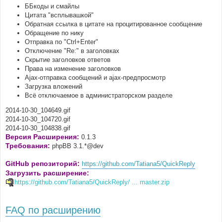
ББкоды и смайлы
Цитата "всплывашкой"
Обратная ссылка в цитате на процитированное сообщение
Обращение по нику
Отправка по "Ctrl+Enter"
Отключение "Re:" в заголовках
Скрытие заголовков ответов
Права на изменение заголовков
Ajax-отправка сообщений и ajax-предпросмотр
Загрузка вложений
Всё отключаемое в администраторском разделе
2014-10-30_104649.gif
2014-10-30_104720.gif
2014-10-30_104838.gif
Версия Расширения:
0.1.3
Требования:
phpBB 3.1.*@dev
GitHub репозиторий:
https://github.com/Tatiana5/QuickReply
Загрузить расширение:
https://github.com/Tatiana5/QuickReply/ ... master.zip
FAQ по расширению