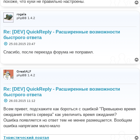
похоже, что куки не правильно настроены.
е
rogala
phpBB 1.4.2
Re: [DEV] QuickReply - Расширенные возможности
быстрого ответа
С
25.03.2015 23:47
о
о
Спасибо, после переезда форума не поправил.
б
щ
е
н
и
GreatALF
е
phpBB 1.4.2
Re: [DEV] QuickReply - Расширенные возможности
быстрого ответа
С
26.03.2015 11:12
о
о
Всем привет, подскажите как бороться с ошибкой "Превышено время
б
ожидания ответа сервера" как увеличить время ожидания?
щ
е
Ошибка появляется но ответ тем не менее размещается. Вообщем
н
ошибка напрягаем мало-мало
и
е
Туристический портал