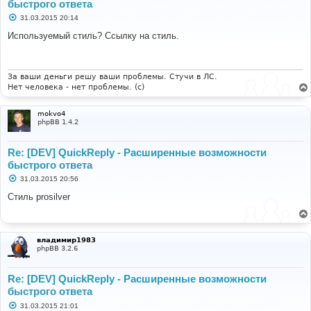
быстрого ответа
С
31.03.2015 20:14
о
о
Используемый стиль? Ссылку на стиль.
б
щ
е
н
и
За ваши деньги решу ваши проблемы. Стучи в ЛС.
е
Нет человека - нет проблемы. (c)
mokvo4
phpBB 1.4.2
Re: [DEV] QuickReply - Расширенные возможности
быстрого ответа
С
31.03.2015 20:56
о
о
Стиль prosilver
б
щ
е
н
и
владимир1983
е
phpBB 3.2.6
Re: [DEV] QuickReply - Расширенные возможности
быстрого ответа
С
31.03.2015 21:01