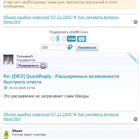
У вас нет необходимых прав для просмотра вложений в этом
сообщении.
Общие ошибки новичков (07.11.2005)
&
Как задавать вопросы
Мини FAQ
Поддержать phpBB Guru
Татьяна5
Поддержка
Re: [DEV] QuickReply - Расширенные возможности
быстрого ответа
С
25.03.2015 12:54
о
о
Это расширение не затрагивает сами ббкоды
б
щ
е
н
и
Общие ошибки новичков (07.11.2005)
&
Как задавать вопросы
е
Мини FAQ
Sheer
Former team member