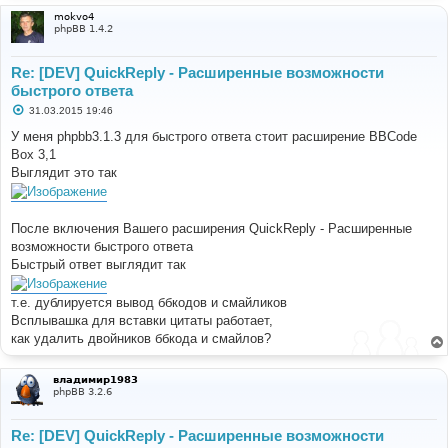
mokvo4
phpBB 1.4.2
Re: [DEV] QuickReply - Расширенные возможности
быстрого ответа
С
31.03.2015 19:46
о
о
У меня phpbb3.1.3 для быстрого ответа стоит расширение BBCode
б
Box 3,1
щ
е
Выглядит это так
н
и
е
После включения Вашего расширения QuickReply - Расширенные
возможности быстрого ответа
Быстрый ответ выглядит так
т.е. дублируется вывод ббкодов и смайликов
Всплывашка для вставки цитаты работает,
как удалить двойников ббкода и смайлов?
владимир1983
phpBB 3.2.6
Re: [DEV] QuickReply - Расширенные возможности