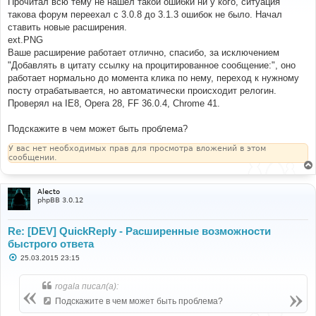
Прочитал всю тему не нашел такой ошибки ни у кого, ситуация
б
такова форум переехал с 3.0.8 до 3.1.3 ошибок не было. Начал
щ
е
ставить новые расширения.
н
ext.PNG
и
е
Ваше расширение работает отлично, спасибо, за исключением
"Добавлять в цитату ссылку на процитированное сообщение:", оно
работает нормально до момента клика по нему, переход к нужному
посту отрабатывается, но автоматически происходит релогин.
Проверял на IE8, Opera 28, FF 36.0.4, Chrome 41.
Подскажите в чем может быть проблема?
У вас нет необходимых прав для просмотра вложений в этом
сообщении.
Alecto
phpBB 3.0.12
Re: [DEV] QuickReply - Расширенные возможности
быстрого ответа
С
25.03.2015 23:15
о
о
б
rogala писал(а):
щ
е
Подскажите в чем может быть проблема?
н
и