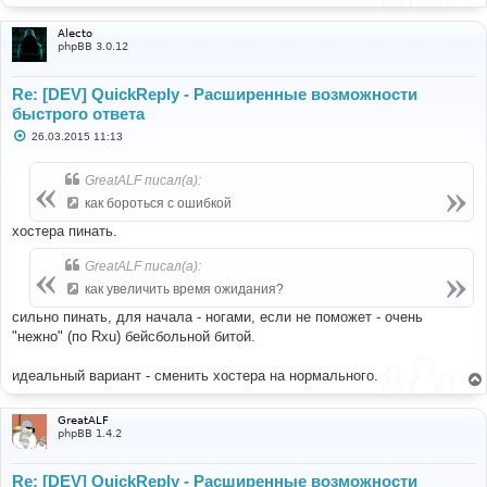
Alecto
phpBB 3.0.12
Re: [DEV] QuickReply - Расширенные возможности
быстрого ответа
С
26.03.2015 11:13
о
о
б
GreatALF писал(а):
щ
е
как бороться с ошибкой
н
и
хостера пинать.
е
GreatALF писал(а):
как увеличить время ожидания?
сильно пинать, для начала - ногами, если не поможет - очень
"нежно" (по Rxu) бейсбольной битой.
идеальный вариант - сменить хостера на нормального.
GreatALF
phpBB 1.4.2
Re: [DEV] QuickReply - Расширенные возможности