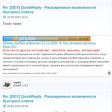
Re: [DEV] QuickReply - Расширенные возможности
быстрого ответа
С
25.03.2015 13:21
о
о
Точно также.
б
щ
е
н
и
е
Общие ошибки новичков (07.11.2005)
&
Как задавать вопросы
Мини FAQ
Если ничто другое не помогает, прочтите, наконец, инструкцию!
"Никакая инструкция не может перечислить всех обязанностей должностного лица,
предусмотреть все отдельные случаи и дать вперёд соответствующие указания, а
поэтому господа инженеры должны проявить инициативу и, руководствуясь знаниями
своей специальности и пользой дела, принять все усилия для оправдания своего
назначения".
Циркуляр Морского технического комитета №15 от 29.11.1910 г.
rogala
phpBB 1.4.2
Re: [DEV] QuickReply - Расширенные возможности
быстрого ответа
С
25.03.2015 22:54
о
о