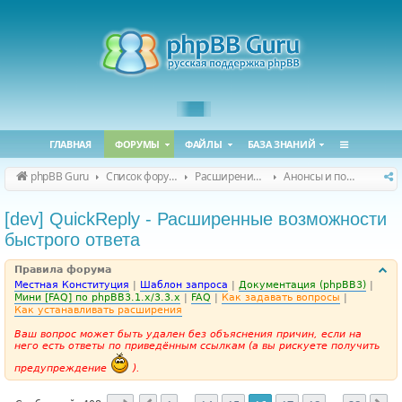
ГЛАВНАЯ
ФОРУМЫ
ФАЙЛЫ
БАЗА ЗНАНИЙ
phpBB Guru
Список форумов
Расширения phpBB
Анонсы и поддержка расширений для phpBB
[dev] QuickReply - Расширенные возможности
быстрого ответа
Правила форума
Местная Конституция
|
Шаблон запроса
|
Документация (phpBB3)
|
Мини [FAQ] по phpBB3.1.x/3.3.x
|
FAQ
|
Как задавать вопросы
|
Как устанавливать расширения
Ваш вопрос может быть удален без объяснения причин, если на
него есть ответы по приведённым ссылкам (а вы рискуете получить
предупреждение
).