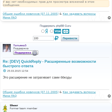
У вас нет необходимых прав для просмотра вложений в этом
сообщении.
Общие ошибки новичков (07.11.2005)
&
Как задавать вопросы
Мини FAQ
Поддержать phpBB Guru
Татьяна5
Поддержка
Re: [DEV] QuickReply - Расширенные возможности
быстрого ответа
С
25.03.2015 12:54
о
о
Это расширение не затрагивает сами ббкоды
б
щ
е
н
и
Общие ошибки новичков (07.11.2005)
&
Как задавать вопросы
е
Мини FAQ
Sheer
Former team member