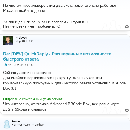
о
о
На чистом просильвере этим два экста замечательно работают.
б
Рассказывай что делал.
щ
е
н
и
За ваши деньги решу ваши проблемы. Стучи в ЛС.
е
Нет человека - нет проблемы. (c)
mokvo4
phpBB 1.4.2
Re: [DEV] QuickReply - Расширенные возможности
быстрого ответа
С
31.03.2015 21:16
о
о
Сейчас даже и не вспомню.
б
для смайлов вертикальную прокрутку, для значков тем
щ
е
горизонтальную прокрутку и для быстрого ответа установил BBCode
н
Box 3,1
и
е
Отправлено спустя 49 минут 48 секунд:
Что интересно, отключаю Advanced BBCode Box, все равно идет
дубль ббкода и смайлов
Anvar
Former team member