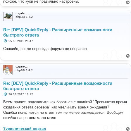
похоже, что куки не правильно настроены.
е
rogala
phpBB 1.4.2
Re: [DEV] QuickReply - Расширенные возможности
быстрого ответа
С
25.03.2015 23:47
о
о
Спасибо, после переезда форума не поправил.
б
щ
е
н
и
GreatALF
е
phpBB 1.4.2
Re: [DEV] QuickReply - Расширенные возможности
быстрого ответа
С
26.03.2015 11:12
о
о
Всем привет, подскажите как бороться с ошибкой "Превышено время
б
ожидания ответа сервера" как увеличить время ожидания?
щ
е
Ошибка появляется но ответ тем не менее размещается. Вообщем
н
ошибка напрягаем мало-мало
и
е
Туристический портал