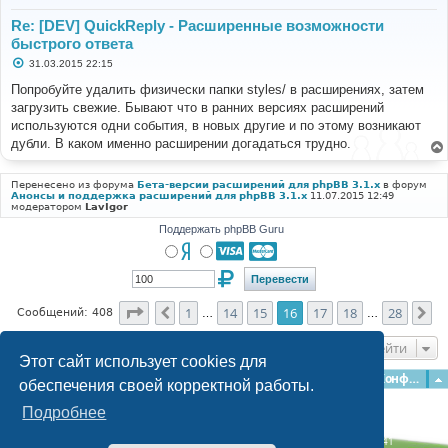
Re: [DEV] QuickReply - Расширенные возможности
быстрого ответа
С
31.03.2015 22:15
о
о
Попробуйте удалить физически папки styles/ в расширениях, затем
б
загрузить свежие. Бывают что в ранних версиях расширений
щ
е
используются одни события, в новых другие и по этому возникают
н
дубли. В каком именно расширении догадаться трудно.
и
е
Перенесено из форума
Бета-версии расширений для phpBB 3.1.x
в форум
Анонсы и поддержка расширений для phpBB 3.1.x
11.07.2015 12:49
модератором
LavIgor
Поддержать phpBB Guru
Страница
16
из
28
1
14
15
16
17
18
28
Пред.
Сл
Сообщений: 408
…
…
Перейти
Этот сайт использует cookies для
Главная
Форумы
Наша команда
О команде
Конфиденциальность
обеспечения своей корректной работы.
Подробнее
Time: 0.254s
| Peak Memory Usage: 3.15 МБ | GZIP: Off |
Queries: 41