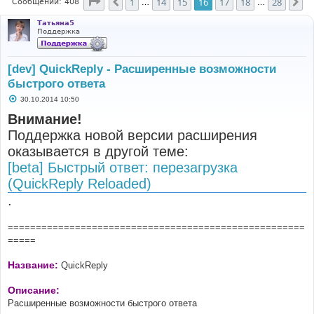
Страница
16
из
28
1
14
15
16
17
18
28
Пред.
Сл
Сообщений: 408
…
…
Татьяна5
Поддержка
[dev] QuickReply - Расширенные возможности
быстрого ответа
С
30.10.2014 10:50
о
о
Внимание!
б
Поддержка новой версии расширения
щ
е
оказывается в другой теме:
н
и
[beta] Быстрый ответ: перезагрузка
е
(QuickReply Reloaded)
.
=====================================================
=====
Название:
QuickReply
Описание:
Расширенные возможности быстрого ответа