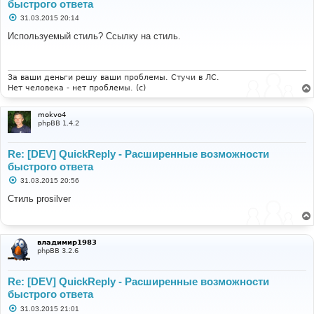
быстрого ответа
С
31.03.2015 20:14
о
о
Используемый стиль? Ссылку на стиль.
б
щ
е
н
и
За ваши деньги решу ваши проблемы. Стучи в ЛС.
е
Нет человека - нет проблемы. (c)
mokvo4
phpBB 1.4.2
Re: [DEV] QuickReply - Расширенные возможности
быстрого ответа
С
31.03.2015 20:56
о
о
Стиль prosilver
б
щ
е
н
и
владимир1983
е
phpBB 3.2.6
Re: [DEV] QuickReply - Расширенные возможности
быстрого ответа
С
31.03.2015 21:01