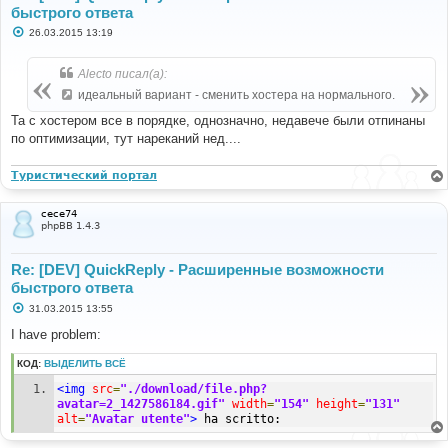
быстрого ответа
С
26.03.2015 13:19
о
о
б
Alecto писал(а):
щ
е
идеальный вариант - сменить хостера на нормального.
н
и
Та с хостером все в порядке, однозначно, недавече были отпинаны
е
по оптимизации, тут нареканий нед....
Туристический портал
cece74
phpBB 1.4.3
Re: [DEV] QuickReply - Расширенные возможности
быстрого ответа
С
31.03.2015 13:55
о
о
I have problem:
б
щ
КОД:
ВЫДЕЛИТЬ ВСЁ
е
н
<img
src
=
"./download/file.php?
и
е
avatar=2_1427586184.gif"
width
=
"154"
height
=
"131"
alt
=
"Avatar utente"
>
 ha scritto: