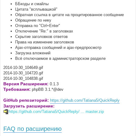
ББкоды и смайлы
Цитата "всплывашкой"
Обратная ссылка в цитате на процитированное сообщение
Обращение по нику
Отправка по "Ctrl+Enter"
Отключение "Re:" в заголовках
Скрытие заголовков ответов
Права на изменение заголовков
Ajax-отправка сообщений и ajax-предпросмотр
Загрузка вложений
Всё отключаемое в администраторском разделе
2014-10-30_104649.gif
2014-10-30_104720.gif
2014-10-30_104838.gif
Версия Расширения:
0.1.3
Требования:
phpBB 3.1.*@dev
GitHub репозиторий:
https://github.com/Tatiana5/QuickReply
Загрузить расширение:
https://github.com/Tatiana5/QuickReply/ ... master.zip
FAQ по расширению