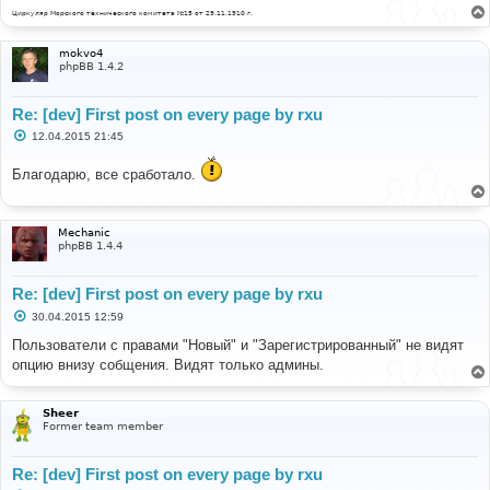
Циркуляр Морского технического комитета №15 от 29.11.1910 г.
mokvo4
phpBB 1.4.2
Re: [dev] First post on every page by rxu
С
12.04.2015 21:45
о
о
Благодарю, все сработало.
б
щ
е
н
и
Mechanic
е
phpBB 1.4.4
Re: [dev] First post on every page by rxu
С
30.04.2015 12:59
о
о
Пользователи с правами "Новый" и "Зарегистрированный" не видят
б
опцию внизу собщения. Видят только админы.
щ
е
н
и
Sheer
е
Former team member
Re: [dev] First post on every page by rxu