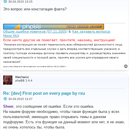
С
30.04.2015 13:15
о
о
Это вопрос или констатация факта?
б
щ
е
н
и
е
Общие ошибки новичков (07.11.2005)
&
Как задавать вопросы
Мини FAQ
Если ничто другое не помогает, прочтите, наконец, инструкцию!
"Никакая инструкция не может перечислить всех обязанностей должностного лица,
предусмотреть все отдельные случаи и дать вперёд соответствующие указания, а
поэтому господа инженеры должны проявить инициативу и, руководствуясь знаниями
своей специальности и пользой дела, принять все усилия для оправдания своего
назначения".
Циркуляр Морского технического комитета №15 от 29.11.1910 г.
Mechanic
phpBB 1.4.4
Re: [dev] First post on every page by rxu
С
30.04.2015 13:27
о
о
Sheer
, это сообщение об ошибке. Если это ошибка.
б
На нашем форуме необходимо, чтобы такая функция была у всех
щ
е
пользователей, имеющих право открывать темы в данном
н
подфоруме. Есть эта функция на данный момент или нет, я не знаю,
и
е
но очень хотелось бы, чтобы была.