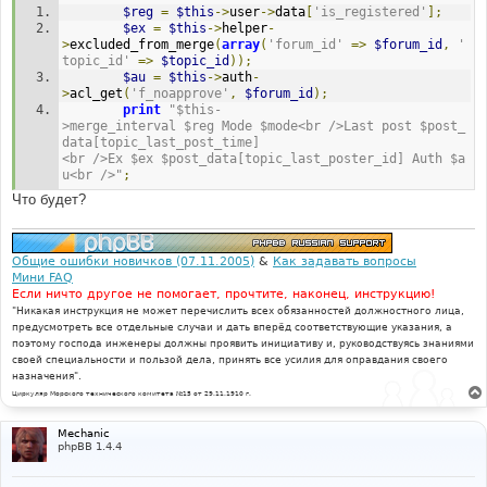
$reg
=
$this
->
user
->
data
[
'is_registered'
];
$ex
=
$this
->
helper
-
>
excluded_from_merge
(
array
(
'forum_id'
=>
$forum_id
,
'
topic_id'
=>
$topic_id
));
$au
=
$this
->
auth
-
>
acl_get
(
'f_noapprove'
,
$forum_id
);
print
"$this-
>merge_interval $reg Mode $mode<br />Last post $post_
data[topic_last_post_time]
<br />Ex $ex $post_data[topic_last_poster_id] Auth $a
u<br />"
;
Что будет?
Общие ошибки новичков (07.11.2005)
&
Как задавать вопросы
Мини FAQ
Если ничто другое не помогает, прочтите, наконец, инструкцию!
"Никакая инструкция не может перечислить всех обязанностей должностного лица,
предусмотреть все отдельные случаи и дать вперёд соответствующие указания, а
поэтому господа инженеры должны проявить инициативу и, руководствуясь знаниями
своей специальности и пользой дела, принять все усилия для оправдания своего
назначения".
Циркуляр Морского технического комитета №15 от 29.11.1910 г.
Mechanic
phpBB 1.4.4