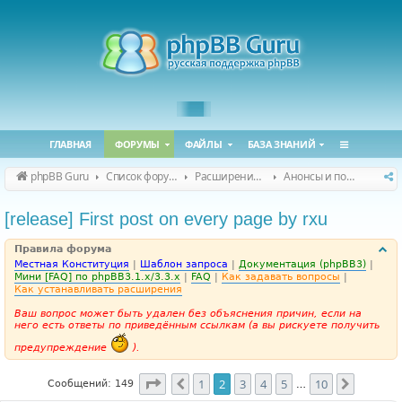
ГЛАВНАЯ
ФОРУМЫ
ФАЙЛЫ
БАЗА ЗНАНИЙ
phpBB Guru
Список форумов
Расширения phpBB
Анонсы и поддержка расширений для phpBB
[release] First post on every page by rxu
Правила форума
Местная Конституция
|
Шаблон запроса
|
Документация (phpBB3)
|
Мини [FAQ] по phpBB3.1.x/3.3.x
|
FAQ
|
Как задавать вопросы
|
Как устанавливать расширения
Ваш вопрос может быть удален без объяснения причин, если на
него есть ответы по приведённым ссылкам (а вы рискуете получить
предупреждение
).
Страница
2
из
10
1
2
3
4
5
10
Пред.
След.
Сообщений: 149
…