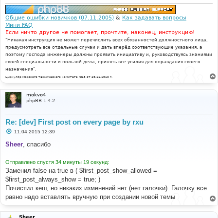
Общие ошибки новичков (07.11.2005)
&
Как задавать вопросы
Мини FAQ
Если ничто другое не помогает, прочтите, наконец, инструкцию!
"Никакая инструкция не может перечислить всех обязанностей должностного лица,
предусмотреть все отдельные случаи и дать вперёд соответствующие указания, а
поэтому господа инженеры должны проявить инициативу и, руководствуясь знаниями
своей специальности и пользой дела, принять все усилия для оправдания своего
назначения".
Циркуляр Морского технического комитета №15 от 29.11.1910 г.
mokvo4
phpBB 1.4.2
Re: [dev] First post on every page by rxu
С
11.04.2015 12:39
о
о
Sheer
, спасибо
б
щ
е
Отправлено спустя 34 минуты 19 секунд:
н
Заменил false на true в ( $first_post_show_allowed =
и
е
$first_post_always_show = true; )
Почистил кеш, но никаких изменений нет (нет галочки). Галочку все
равно надо вставлять вручную при создании новой темы
Sheer