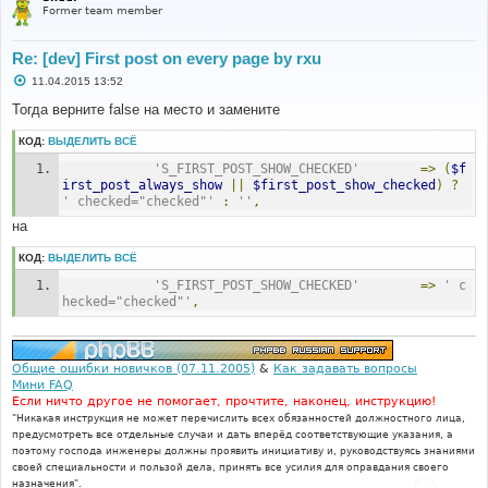
Former team member
Re: [dev] First post on every page by rxu
С
11.04.2015 13:52
о
о
Тогда верните false на место и замените
б
щ
КОД:
ВЫДЕЛИТЬ ВСЁ
е
н
'S_FIRST_POST_SHOW_CHECKED'
=>
(
$f
и
е
irst_post_always_show
||
$first_post_show_checked
)
?
' checked="checked"'
:
''
,
на
КОД:
ВЫДЕЛИТЬ ВСЁ
'S_FIRST_POST_SHOW_CHECKED'
=>
' c
hecked="checked"'
,
Общие ошибки новичков (07.11.2005)
&
Как задавать вопросы
Мини FAQ
Если ничто другое не помогает, прочтите, наконец, инструкцию!
"Никакая инструкция не может перечислить всех обязанностей должностного лица,
предусмотреть все отдельные случаи и дать вперёд соответствующие указания, а
поэтому господа инженеры должны проявить инициативу и, руководствуясь знаниями
своей специальности и пользой дела, принять все усилия для оправдания своего
назначения".