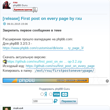
rxu
phpBB Guru
[release] First post on every page by rxu
С
09.01.2015 15:06
о
о
Закрепить первое сообщение в теме
б
щ
е
Расширение прошло валидацию на phpbb.com:
н
Для phpBB 3.2/3.3 -
и
е
https://www.phpbb.com/customise/db/exte ... ry_page_3/
Скачать актуальную версию:
https://github.com/rxu/first_post_on_ev ... op-3.2.zip
Исходный код:
https://github.com/rxu/first_post_on_every_page
Копировать в папку:
/ext/rxu/firstpostoneverypage/
Поддержать phpBB Guru
mokvo4