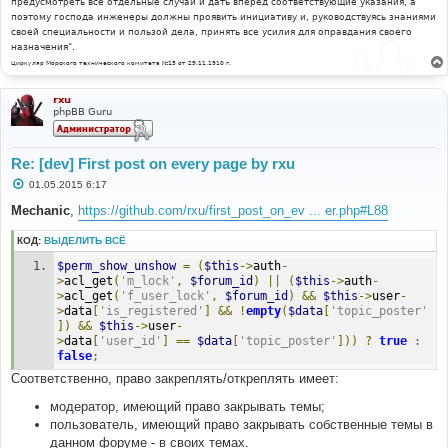
предусмотреть все отдельные случаи и дать вперёд соответствующие указания, а
поэтому господа инженеры должны проявить инициативу и, руководствуясь знаниями
своей специальности и пользой дела, принять все усилия для оправдания своего
назначения".
Циркуляр Морского технического комитета №15 от 29.11.1910 г.
rxu
phpBB Guru
Re: [dev] First post on every page by rxu
С
01.05.2015 6:17
о
о
Mechanic
,
https://github.com/rxu/first_post_on_ev ... er.php#L88
б
щ
КОД:
ВЫДЕЛИТЬ ВСЁ
е
н
$perm_show_unshow
=
(
$this
->
auth
-
и
е
>
acl_get
(
'm_lock'
,
$forum_id
)
||
(
$this
->
auth
-
>
acl_get
(
'f_user_lock'
,
$forum_id
)
&&
$this
->
user
-
>
data
[
'is_registered'
]
&&
!
empty
(
$data
[
'topic_poster'
])
&&
$this
->
user
-
>
data
[
'user_id'
]
==
$data
[
'topic_poster'
]))
?
true
:
false
;
Соответственно, право закреплять/откреплять имеет:
модератор, имеющий право закрывать темы;
пользователь, имеющий право закрывать собственные темы в
данном форуме - в своих темах.