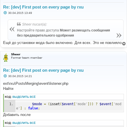
Re: [dev] First post on every page by rxu
С
30.04.2015 13:49
о
о
б
Sheer писал(а):
щ
е
Настройте право доступа
Может размещать сообщения
н
без предварительного одобрения
и
е
Ещё до установки мода было включено. Для всех. Это не повлияло.
Sheer
Former team member
Re: [dev] First post on every page by rxu
С
30.04.2015 14:21
о
о
ext\rxu\PostsMerging\event\listener.php
б
Найти
щ
е
н
КОД:
ВЫДЕЛИТЬ ВСЁ
и
е
$mode
=
(
isset
(
$event
[
'mode'
]))
?
$event
[
'mod
e'
]
:
false
;
Добавить после
КОД:
ВЫДЕЛИТЬ ВСЁ