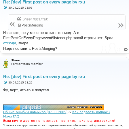
Re: [dev] First post on every page by rxu
С
30.04.2015 23:06
о
о
б
Sheer писал(а):
щ
е
PostsMerging
н
и
Извините, но у меня не стоит этот мод. А в
е
FirstPostOnEveryPage\event\listener.php такой строки нет. Брал
отсюда
, вчера.
Надо поставить PostsMerging?
Sheer
Former team member
Re: [dev] First post on every page by rxu
С
30.04.2015 23:26
о
о
Фу, черт, что-то я попутал.
б
щ
е
н
и
е
Общие ошибки новичков (07.11.2005)
&
Как задавать вопросы
Мини FAQ
Если ничто другое не помогает, прочтите, наконец, инструкцию!
"Никакая инструкция не может перечислить всех обязанностей должностного лица,