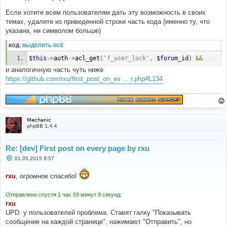
Если хотите всем пользователям дать эту возможность в своих
темах, удалите из приведенной строки часть кода (именно ту, что
указана, ни символом больше)
КОД:
ВЫДЕЛИТЬ ВСЁ
$this
->
auth
->
acl_get
(
'f_user_lock'
,
$forum_id
)
&&
и аналогичную часть чуть ниже
https://github.com/rxu/first_post_on_ev ... r.php#L134
Mechanic
phpBB 1.4.4
Re: [dev] First post on every page by rxu
С
01.05.2015 9:57
о
о
rxu
, огромное спасибо!
б
щ
е
н
Отправлено спустя 1 час 59 минут 9 секунд:
и
rxu
е
UPD: у пользователей проблема. Ставят галку "Показывать
сообщение на каждой странице", нажимают "Отправить", но