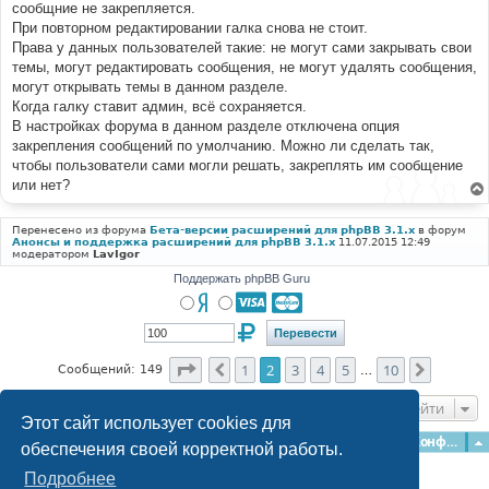
сообщние не закрепляется.
При повторном редактировании галка снова не стоит.
Права у данных пользователей такие: не могут сами закрывать свои
темы, могут редактировать сообщения, не могут удалять сообщения,
могут открывать темы в данном разделе.
Когда галку ставит админ, всё сохраняется.
В настройках форума в данном разделе отключена опция
закрепления сообщений по умолчанию. Можно ли сделать так,
чтобы пользователи сами могли решать, закреплять им сообщение
или нет?
Перенесено из форума
Бета-версии расширений для phpBB 3.1.x
в форум
Анонсы и поддержка расширений для phpBB 3.1.x
11.07.2015 12:49
модератором
LavIgor
Поддержать phpBB Guru
Страница
2
из
10
1
2
3
4
5
10
Пред.
След.
Сообщений: 149
…
Перейти
Этот сайт использует cookies для
Главная
Форумы
Наша команда
О команде
Конфиденциальность
обеспечения своей корректной работы.
Подробнее