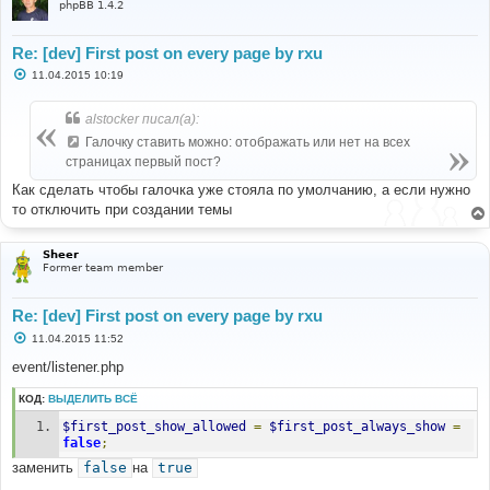
phpBB 1.4.2
Re: [dev] First post on every page by rxu
С
11.04.2015 10:19
о
о
б
alstocker писал(а):
щ
е
Галочку ставить можно: отображать или нет на всех
н
страницах первый пост?
и
е
Как сделать чтобы галочка уже стояла по умолчанию, а если нужно
то отключить при создании темы
Sheer
Former team member
Re: [dev] First post on every page by rxu
С
11.04.2015 11:52
о
о
event/listener.php
б
щ
КОД:
ВЫДЕЛИТЬ ВСЁ
е
н
$first_post_show_allowed
=
$first_post_always_show
=
и
е
false
;
заменить
false
на
true