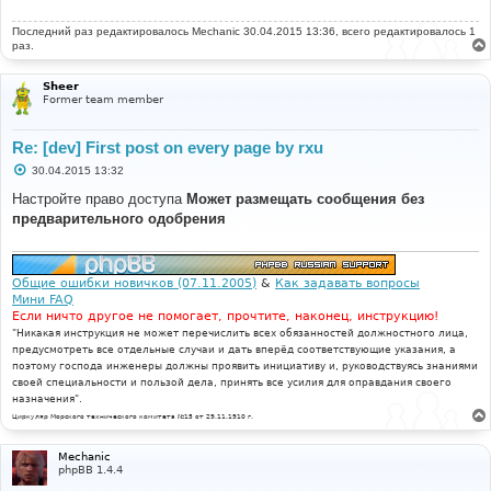
Последний раз редактировалось
Mechanic
30.04.2015 13:36, всего редактировалось 1
раз.
Sheer
Former team member
Re: [dev] First post on every page by rxu
С
30.04.2015 13:32
о
о
Настройте право доступа
Может размещать сообщения без
б
предварительного одобрения
щ
е
н
и
е
Общие ошибки новичков (07.11.2005)
&
Как задавать вопросы
Мини FAQ
Если ничто другое не помогает, прочтите, наконец, инструкцию!
"Никакая инструкция не может перечислить всех обязанностей должностного лица,
предусмотреть все отдельные случаи и дать вперёд соответствующие указания, а
поэтому господа инженеры должны проявить инициативу и, руководствуясь знаниями
своей специальности и пользой дела, принять все усилия для оправдания своего
назначения".
Циркуляр Морского технического комитета №15 от 29.11.1910 г.
Mechanic
phpBB 1.4.4