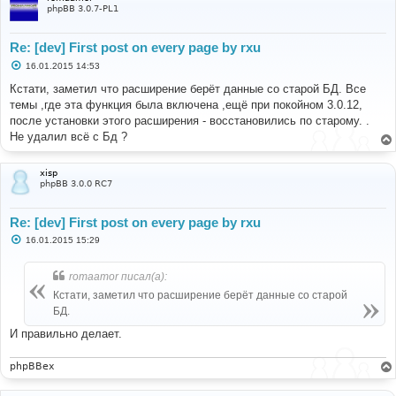
е
phpBB 3.0.7-PL1
Re: [dev] First post on every page by rxu
С
16.01.2015 14:53
о
о
Кстати, заметил что расширение берёт данные со старой БД. Все
б
темы ,где эта функция была включена ,ещё при покойном 3.0.12,
щ
е
после установки этого расширения - восстановились по старому. .
н
Не удалил всё с Бд ?
и
е
xisp
phpBB 3.0.0 RC7
Re: [dev] First post on every page by rxu
С
16.01.2015 15:29
о
о
б
romaamor писал(а):
щ
е
Кстати, заметил что расширение берёт данные со старой
н
БД.
и
е
И правильно делает.
phpBBex