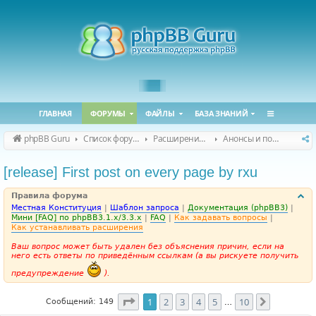
ГЛАВНАЯ
ФОРУМЫ
ФАЙЛЫ
БАЗА ЗНАНИЙ
phpBB Guru
Список форумов
Расширения phpBB
Анонсы и поддержка расширений для phpBB
[release] First post on every page by rxu
Правила форума
Местная Конституция
|
Шаблон запроса
|
Документация (phpBB3)
|
Мини [FAQ] по phpBB3.1.x/3.3.x
|
FAQ
|
Как задавать вопросы
|
Как устанавливать расширения
Ваш вопрос может быть удален без объяснения причин, если на
него есть ответы по приведённым ссылкам (а вы рискуете получить
предупреждение
).
Страница
1
из
10
1
2
3
4
5
10
След.
Сообщений: 149
…