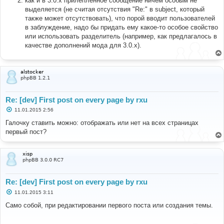
как и в 3.0.x прилепленное сообщение ничем особым не
выделяется (не считая отсутствия "Re:" в subject, который
также может отсутствовать), что порой вводит пользователей
в заблуждение, надо бы придать ему какое-то особое свойство
или использовать разделитель (например, как предлагалось в
качестве дополнений мода для 3.0.x).
alstocker
phpBB 1.2.1
Re: [dev] First post on every page by rxu
С
11.01.2015 2:56
о
о
Галочку ставить можно: отображать или нет на всех страницах
б
первый пост?
щ
е
н
и
xisp
е
phpBB 3.0.0 RC7
Re: [dev] First post on every page by rxu
С
11.01.2015 3:11
о
о
Само собой, при редактировании первого поста или создания темы.
б
щ
е