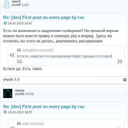
xaocZ
phpBB 1.4.2
Re: [dev] First post on every page by rxu
С
16.01.2015 16:37
о
о
Есть ли возможность выделения сообщения? На прошлой версии
б
можно было внести правку в viewtopic.php и вперёд. Здесь же
щ
е
хотелось бы этого не делать, реализовать расширением.
н
и
romaamor писал(а):
е
Кстати, заметил что расширение берёт данные со старой
БД.
Кстати да. Есть такое.
phpbb 3.3
Alecto
phpBB 3.0.12
Re: [dev] First post on every page by rxu
С
16.01.2015 16:57
о
о
б
xisp писал(а):
щ