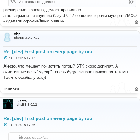
е
И правильно делает.
н
и
расширение, конечно, делает правильно.
е
а вот админы, втянувшие базу 3.0.12 со всеми горами мусора, ИМХО
- сделали огромнейшую ошибку.
xisp
phpBB 3.0.0 RC7
Re: [dev] First post on every page by rxu
С
16.01.2015 17:17
о
о
Alecto
, что мешает почистить потом? STK cкоро допилят. А
б
очистившие весь "мусор" теперь будут заново прикреплять темы.
щ
е
Так что ошибка у вас))
н
и
е
phpBBex
Alecto
phpBB 3.0.12
Re: [dev] First post on every page by rxu
С
16.01.2015 17:36
о
о
б
xisp писал(а):
щ