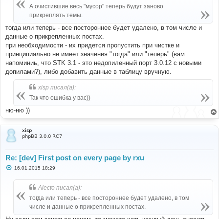
е
А очистившие весь "мусор" теперь будут заново
н
прикреплять темы.
и
е
тогда или теперь - все постороннее будет удалено, в том числе и
данные о прикрепленных постах.
при необходимости - их придется пропустить при чистке и
принципиально не имеет значения "тогда" или "теперь" (вам
напоминиь, что STK 3.1 - это недопиленный порт 3.0.12 с новыми
допилами?), либо добавить данные в таблицу вручную.
xisp писал(а):
Так что ошибка у вас))
ню-ню ))
xisp
phpBB 3.0.0 RC7
Re: [dev] First post on every page by rxu
С
16.01.2015 18:29
о
о
б
Alecto писал(а):
щ
е
тогда или теперь - все постороннее будет удалено, в том
н
числе и данные о прикрепленных постах.
и
е