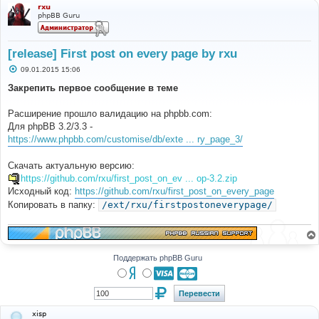
rxu
phpBB Guru
[release] First post on every page by rxu
С
09.01.2015 15:06
о
о
Закрепить первое сообщение в теме
б
щ
е
Расширение прошло валидацию на phpbb.com:
н
Для phpBB 3.2/3.3 -
и
е
https://www.phpbb.com/customise/db/exte ... ry_page_3/
Скачать актуальную версию:
https://github.com/rxu/first_post_on_ev ... op-3.2.zip
Исходный код:
https://github.com/rxu/first_post_on_every_page
Копировать в папку:
/ext/rxu/firstpostoneverypage/
Поддержать phpBB Guru
xisp