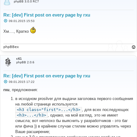
phpBB 3.0.0 RC7
Re: [dev] First post on every page by rxu
С
09.01.2015 15:53
о
о
Хм...., Кратко
б
щ
е
н
и
phpBBex
е
c61
phpBB 2.0.6
Re: [dev] First post on every page by rxu
С
09.01.2015 17:22
о
о
rxu
, предложения:
б
щ
в исходном prosilver для выдачи заголовка первого сообщения
е
н
на любой странице используется
и
<h3 class="first">...</h3>
, для всех последующих
е
<h3>...</h3>
, однако, на мой взгляд, это не имеет
смысла; вот неплохо бы выяснить у разработчиков - это баг
или фича )) в крайнем случае стилем можно управлять через
Ваше расширение;