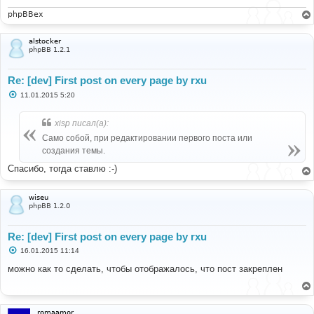
н
и
phpBBex
е
alstocker
phpBB 1.2.1
Re: [dev] First post on every page by rxu
С
11.01.2015 5:20
о
о
б
xisp писал(а):
щ
е
Само собой, при редактировании первого поста или
н
создания темы.
и
е
Спасибо, тогда ставлю :-)
wiseu
phpBB 1.2.0
Re: [dev] First post on every page by rxu
С
16.01.2015 11:14
о
о
можно как то сделать, чтобы отображалось, что пост закреплен
б
щ
е
н
и
romaamor