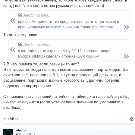
Ну если вам заняться нечем, то можете хоть каждый день сносить
из БД всё "лишнее" и потом руками восстанавливать))
Alecto писал(а):
при необходимости - их придется пропустить при чистке и
принципиально не имеет значения "тогда" или "теперь"
Тогда к чему ваше:
Alecto писал(а):
а вот админы, втянувшие базу 3.0.12 со всеми горами
мусора, ИМХО - сделали огромнейшую ошибку.
? В чём ошибка то, если разницы то нет?
И не известно, когда появятся новые расширения- порты модов. Вы
очистили всё, перешли на 3.1, а тут на следующий день- хоп, и
расширение, порт мода, данные которого вы удалили, потеряв
надежду на портирование.
От лишних пары значений, столбцов в таблицах и пары таблиц с БД
ничего не случится (если установлены значения по умолчанию в
столбцах).
phpBBex
Alecto
phpBB 3.0.12