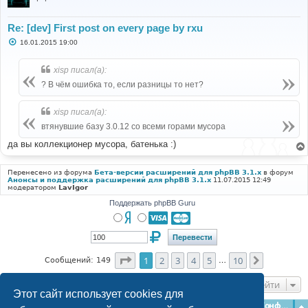
Re: [dev] First post on every page by rxu
С
16.01.2015 19:00
о
о
б
xisp писал(а):
щ
е
? В чём ошибка то, если разницы то нет?
н
и
е
xisp писал(а):
втянувшие базу 3.0.12 со всеми горами мусора
да вы коллекционер мусора, батенька :)
Перенесено из форума
Бета-версии расширений для phpBB 3.1.x
в форум
Анонсы и поддержка расширений для phpBB 3.1.x
11.07.2015 12:49
модератором
LavIgor
Поддержать phpBB Guru
Страница
1
из
10
1
2
3
4
5
10
След.
Сообщений: 149
…
Перейти
Этот сайт использует cookies для
Главная
Форумы
Наша команда
О команде
Конфиденциальность