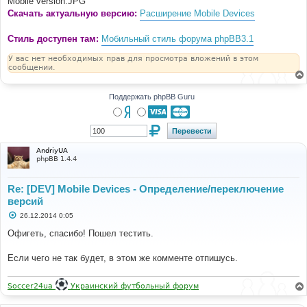
Mobile version.JPG
Скачать актуальную версию:
Расширение Mobile Devices
Стиль доступен там:
Мобильный стиль форума phpBB3.1
У вас нет необходимых прав для просмотра вложений в этом
сообщении.
Поддержать phpBB Guru
AndriyUA
phpBB 1.4.4
Re: [DEV] Mobile Devices - Определение/переключение
версий
С
26.12.2014 0:05
о
о
Офигеть, спасибо! Пошел тестить.
б
щ
е
Если чего не так будет, в этом же комменте отпишусь.
н
и
е
Soccer24ua
Украинский футбольный форум