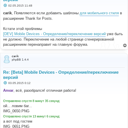
С
02.05.2015 11:48
о
о
carik
, Появляются если добавить шаблоны
для мобильного стиля
в
б
расширение Thank for Posts.
щ
е
н
Кстати этой проблемы
и
е
[DEV] Mobile Devices - Определение/переключение версий
уже быть
не должно. Переключение на любой странице сгенерированной
расширением перенаправит на главную форума.
carik
phpBB 1.4.4
Re: [Beta] Mobile Devices - Определение/переключение
версий
С
03.05.2015 0:12
о
о
Anvar
, всё, разобрался! отличная работа!
б
щ
е
Отправлено спустя 8 минут 35 секунд:
н
ой... ловим баг...
и
е
IMG_0650.PNG
Отправлено спустя 13 минут 6 секунд:
а вот под гостем
IMG_0651.PNG