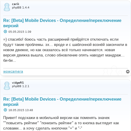
carik
phpBB 1.4.4
Re: [Beta] Mobile Devices - Определение/переключение
версий
С
05.05.2015 1:39
о
о
=) спасибо! боюсь часть расширений прийдётся отключать если
б
будут такие проблемы. эх... вроде и с шаблонной вознёй закончили в
щ
е
новом движке, но как оказалось всё только начинается. новая
н
версия движка вышла, слово обновление опять наводит мандраж...
и
е
би-би...
wowcamera
vidgeRS
phpBB 1.2.1
Re: [Beta] Mobile Devices - Определение/переключение
версий
С
18.05.2015 13:48
о
о
Привет! подскажи в мобильной версии как поменять значек
б
""повысить рейтинг" "понизить рейтинг" а то кнопка выглядит как
щ
е
словами... а хочу сделать кнопочки "+" и "-"
н