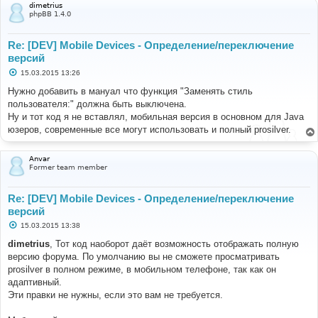
dimetrius
phpBB 1.4.0
Re: [DEV] Mobile Devices - Определение/переключение
версий
С
15.03.2015 13:26
о
о
Нужно добавить в мануал что функция "Заменять стиль
б
пользователя:" должна быть выключена.
щ
е
Ну и тот код я не вставлял, мобильная версия в основном для Java
н
юзеров, современные все могут использовать и полный prosilver.
и
е
Anvar
Former team member
Re: [DEV] Mobile Devices - Определение/переключение
версий
С
15.03.2015 13:38
о
о
dimetrius
, Тот код наоборот даёт возможность отображать полную
б
версию форума. По умолчанию вы не сможете просматривать
щ
е
prosilver в полном режиме, в мобильном телефоне, так как он
н
адаптивный.
и
е
Эти правки не нужны, если это вам не требуется.