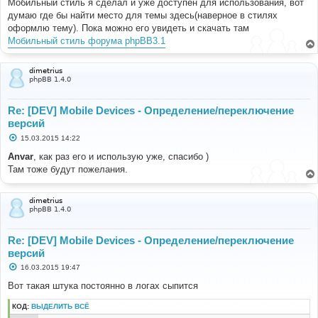
Мобильный стиль я сделал и уже доступен для использования, вот
думаю где бы найти место для темы здесь(наверное в стилях
оформлю тему). Пока можно его увидеть и скачать там
Мобильный стиль форума phpBB3.1
dimetrius
phpBB 1.4.0
Re: [DEV] Mobile Devices - Определение/переключение
версий
С
15.03.2015 14:22
о
о
Anvar
, как раз его и использую уже, спасибо )
б
Там тоже будут пожелания.
щ
е
н
и
dimetrius
е
phpBB 1.4.0
Re: [DEV] Mobile Devices - Определение/переключение
версий
С
16.03.2015 19:47
о
о
Вот такая штука постоянно в логах сыпится
б
щ
КОД:
ВЫДЕЛИТЬ ВСЁ
е
н