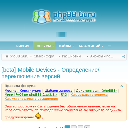
ГЛАВНАЯ
ФОРУМЫ
ФАЙЛЫ
БАЗА ЗНАНИЙ
phpBB Guru
Список форумов
Расширения phpBB
Анонсы и поддержка расширений для phpBB
[beta] Mobile Devices - Определение/
переключение версий
Правила форума
Местная Конституция
|
Шаблон запроса
|
Документация (phpBB3)
|
Мини [FAQ] по phpBB3.1.x/3.3.x
|
FAQ
|
Как задавать вопросы
|
Как устанавливать расширения
Ваш вопрос может быть удален без объяснения причин, если на
него есть ответы по приведённым ссылкам (а вы рискуете получить
предупреждение
).