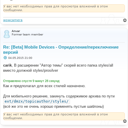
У вас нет необходимых прав для просмотра вложений в этом
сообщении.
wowcamera
Anvar
Former team member
Re: [Beta] Mobile Devices - Определение/переключение
версий
С
04.05.2015 21:00
о
о
carik
, В расширении "Автор темы" скорей всего папка styles/all
б
вместо должной styles/prosilver
щ
е
н
Отправлено спустя 9 минут 28 секунд:
и
е
Как и предполагал для всех стилей назначено.
Для мобильного решение, закинуть содержимое архива по пути
ext/dmzx/topicauthor/styles/
(всё же это не очень хорошо применять пустые шаблоны)
У вас нет необходимых прав для просмотра вложений в этом
сообщении.