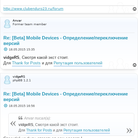
и
е
http://www.clubenduro23.ru/forum
Anvar
Former team member
Re: [Beta] Mobile Devices - Определение/переключение
версий
С
18.05.2015 15:35
о
о
vidgeRS
, Смотря какой экст стоит.
б
Для
Thank for Posts
и для
Репутация пользователей
щ
е
н
и
vidgeRS
е
phpBB 1.2.1
Re: [Beta] Mobile Devices - Определение/переключение
версий
С
18.05.2015 16:56
о
о
б
Anvar писал(а):
щ
е
vidgeRS
, Смотря какой экст стоит.
н
Для
Thank for Posts
и для
Репутация пользователей
и
е