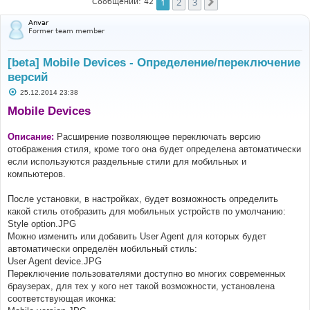
1
2
3
След.
Сообщений: 42
Anvar
Former team member
[beta] Mobile Devices - Определение/переключение
версий
С
25.12.2014 23:38
о
о
Mobile Devices
б
щ
е
Описание:
Расширение позволяющее переключать версию
н
отображения стиля, кроме того она будет определена автоматически
и
е
если используются раздельные стили для мобильных и
компьютеров.
После установки, в настройках, будет возможность определить
какой стиль отобразить для мобильных устройств по умолчанию:
Style option.JPG
Можно изменить или добавить User Agent для которых будет
автоматически определён мобильный стиль:
User Agent device.JPG
Переключение пользователями доступно во многих современных
браузерах, для тех у кого нет такой возможности, установлена
соответствующая иконка: