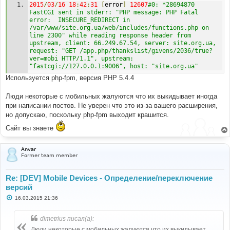
2015
/
03
/
16
18
:
42
:
31
[
error
]
12607
#0: *28694870 
и
е
FastCGI sent in stderr: "PHP message: PHP Fatal 
error:  INSECURE_REDIRECT in 
/var/www/site.org.ua/web/includes/functions.php on 
line 2300" while reading response header from 
upstream, client: 66.249.67.54, server: site.org.ua, 
request: "GET /app.php/thankslist/givens/2036/true?
ver=mobi HTTP/1.1", upstream: 
"fastcgi://127.0.0.1:9006", host: "site.org.ua"
Используется php-fpm, версия PHP 5.4.4
Люди некоторые с мобильных жалуются что их выкидывает иногда
при написании постов. Не уверен что это из-за вашего расширения,
но допускаю, поскольку php-fpm выходит крашится.
Сайт вы знаете
Anvar
Former team member
Re: [DEV] Mobile Devices - Определение/переключение
версий
С
16.03.2015 21:36
о
о
б
dimetrius писал(а):
щ
е
Люди некоторые с мобильных жалуются что их выкидывает