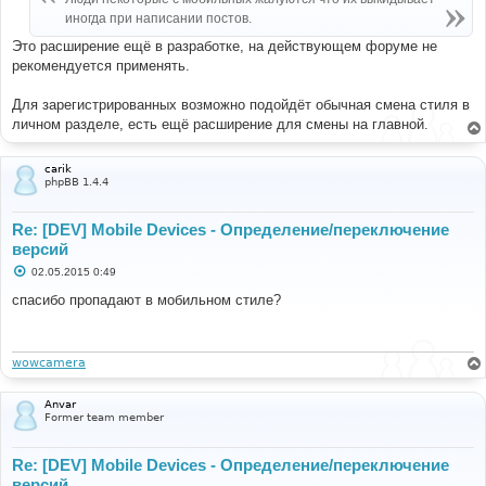
н
иногда при написании постов.
и
е
Это расширение ещё в разработке, на действующем форуме не
рекомендуется применять.
Для зарегистрированных возможно подойдёт обычная смена стиля в
личном разделе, есть ещё расширение для смены на главной.
carik
phpBB 1.4.4
Re: [DEV] Mobile Devices - Определение/переключение
версий
С
02.05.2015 0:49
о
о
спасибо пропадают в мобильном стиле?
б
щ
е
н
и
wowcamera
е
Anvar
Former team member
Re: [DEV] Mobile Devices - Определение/переключение
версий