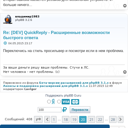
больше ничего...
$document
.
one
(
'touchstart.BCMenu 
mousemove.BCMenu'
,
function
(
e
){
$document
.
off
(
'.BCMenu'
);
владимир1983
phpBB 3.2.6
		isTouch 
=
(
e
.
type 
===
'touchstart'
);
		setupBCMenu
();
});
Re: [DEV] QuickReply - Расширенные возможности
});
быстрого ответа
С
04.05.2015 23:17
о
о
Переключись на стиль просильвер и посмотри если в нем проблема.
б
щ
е
н
и
За ваши деньги решу ваши проблемы. Стучи в ЛС.
е
Нет человека - нет проблемы. (c)
Перенесено из форума
Бета-версии расширений для phpBB 3.1.x
в форум
Анонсы и поддержка расширений для phpBB 3.1.x
11.07.2015 12:49
модератором
LavIgor
Поддержать phpBB Guru
Страница
20
из
28
1
18
19
20
21
22
28
Пред.
Сл
Сообщений: 408
…
…