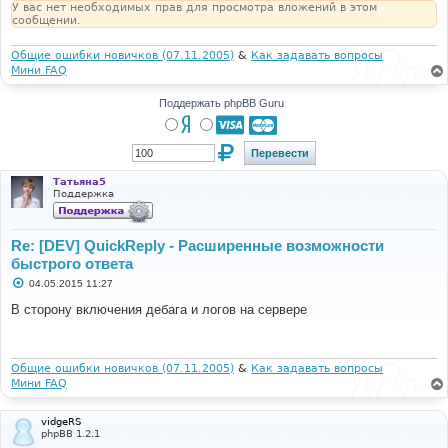
У вас нет необходимых прав для просмотра вложений в этом
сообщении.
Общие ошибки новичков (07.11.2005)
&
Как задавать вопросы
Мини FAQ
Поддержать phpBB Guru
Татьяна5
Поддержка
Re: [DEV] QuickReply - Расширенные возможности
быстрого ответа
С
04.05.2015 11:27
о
о
В сторону включения дебага и логов на сервере
б
щ
е
н
и
Общие ошибки новичков (07.11.2005)
&
Как задавать вопросы
е
Мини FAQ
vidgeRS
phpBB 1.2.1