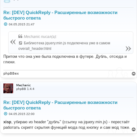
Re: [DEV] QuickReply - Расширенные возможности
быстрого ответа
С
04.05.2015 21:47
о
о
б
Mechanic писал(а):
щ
е
Библиотека jquery.min.js подключена уже в самом
н
overall_header.html
и
е
Притом что она уже была подключена в футере. Дубль, отсюда и
глюки.
phpBBex
Mechanic
phpBB 1.4.4
Re: [DEV] QuickReply - Расширенные возможности
быстрого ответа
С
04.05.2015 22:00
о
о
xisp
, убираю из header "дубль" (ссылку на jquery.min.js) - перестаёт
б
работать скрипт скрытия функций мода под кнопку и сам мод тоже.
щ
е
н