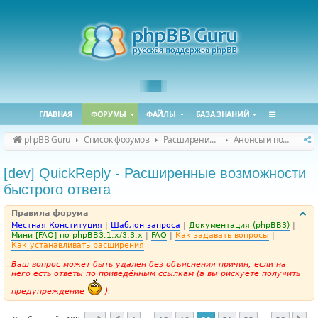
ГЛАВНАЯ
ФОРУМЫ
ФАЙЛЫ
БАЗА ЗНАНИЙ
phpBB Guru
Список форумов
Расширения phpBB
Анонсы и поддержка расширений для phpBB
[dev] QuickReply - Расширенные возможности
быстрого ответа
Правила форума
Местная Конституция
|
Шаблон запроса
|
Документация (phpBB3)
|
Мини [FAQ] по phpBB3.1.x/3.3.x
|
FAQ
|
Как задавать вопросы
|
Как устанавливать расширения
Ваш вопрос может быть удален без объяснения причин, если на
него есть ответы по приведённым ссылкам (а вы рискуете получить
предупреждение
).