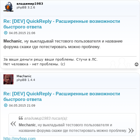
е
владимир1983
phpBB 3.2.6
Re: [DEV] QuickReply - Расширенные возможности
быстрого ответа
С
04.05.2015 21:06
о
о
Mechanic
, ну выкладывай тестового пользователя и название
б
форума скажи где потестировать можно проблему.
щ
е
н
и
За ваши деньги решу ваши проблемы. Стучи в ЛС.
е
Нет человека - нет проблемы. (c)
Mechanic
phpBB 1.4.4
Re: [DEV] QuickReply - Расширенные возможности
быстрого ответа
С
04.05.2015 21:09
о
о
б
владимир1983 писал(а):
щ
е
Mechanic
, ну выкладывай тестового пользователя и
н
название форума скажи где потестировать можно проблему.
и
е
http://myfrpg.com