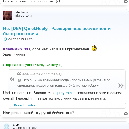
Нет человека - нет проблемы. (c)
Mechanic
phpBB 1.4.4
Re: [DEV] QuickReply - Расширенные возможности
быстрого ответа
С
04.05.2015 21:23
о
о
владимир1983
, слов нет, как я вам признателен.
б
щ
Ушел чинить.
е
н
и
Отправлено спустя 18 минут 36 секунд:
е
владимир1983 писал(а):
Это ошибка возникает когда исполняемый js файл со
сценарием подключен раньше библиотеки jQuery.
Upd: не понятно. Библиотека
jquery.min.js
подключена уже в самом
overall_header.html, выше только линки на css и мета-тэги.
Весь header
Или речь о какой-то другой библиотеке?
xisp
phpBB 3.0.0 RC7