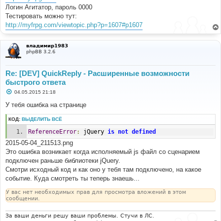
Логин Агитатор, пароль 0000
Тестировать можно тут:
http://myfrpg.com/viewtopic.php?p=1607#p1607
владимир1983
phpBB 3.2.6
Re: [DEV] QuickReply - Расширенные возможности
быстрого ответа
С
04.05.2015 21:18
о
о
У тебя ошибка на странице
б
щ
КОД:
ВЫДЕЛИТЬ ВСЁ
е
н
ReferenceError
:
 jQuery 
is
not
defined
и
е
2015-05-04_211513.png
Это ошибка возникает когда исполняемый js файл со сценарием
подключен раньше библиотеки jQuery.
Смотри исходный код и как оно у тебя там подключено, на какое
событие. Куда смотреть ты теперь знаешь...
У вас нет необходимых прав для просмотра вложений в этом
сообщении.
За ваши деньги решу ваши проблемы. Стучи в ЛС.