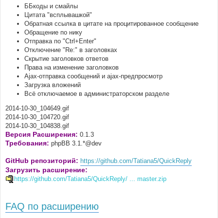
ББкоды и смайлы
Цитата "всплывашкой"
Обратная ссылка в цитате на процитированное сообщение
Обращение по нику
Отправка по "Ctrl+Enter"
Отключение "Re:" в заголовках
Скрытие заголовков ответов
Права на изменение заголовков
Ajax-отправка сообщений и ajax-предпросмотр
Загрузка вложений
Всё отключаемое в администраторском разделе
2014-10-30_104649.gif
2014-10-30_104720.gif
2014-10-30_104838.gif
Версия Расширения:
0.1.3
Требования:
phpBB 3.1.*@dev
GitHub репозиторий:
https://github.com/Tatiana5/QuickReply
Загрузить расширение:
https://github.com/Tatiana5/QuickReply/ ... master.zip
FAQ по расширению