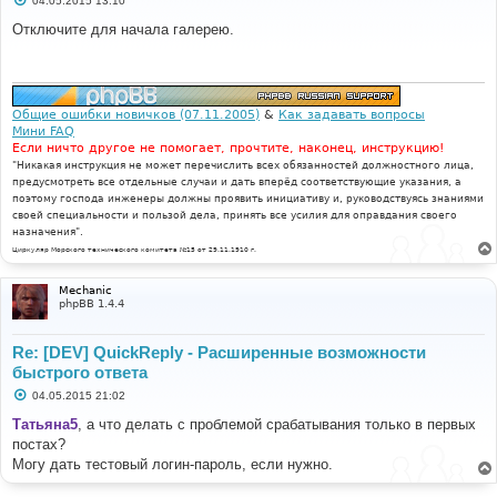
04.05.2015 13:10
о
о
Отключите для начала галерею.
б
щ
е
н
и
е
Общие ошибки новичков (07.11.2005)
&
Как задавать вопросы
Мини FAQ
Если ничто другое не помогает, прочтите, наконец, инструкцию!
"Никакая инструкция не может перечислить всех обязанностей должностного лица,
предусмотреть все отдельные случаи и дать вперёд соответствующие указания, а
поэтому господа инженеры должны проявить инициативу и, руководствуясь знаниями
своей специальности и пользой дела, принять все усилия для оправдания своего
назначения".
Циркуляр Морского технического комитета №15 от 29.11.1910 г.
Mechanic
phpBB 1.4.4
Re: [DEV] QuickReply - Расширенные возможности
быстрого ответа
С
04.05.2015 21:02
о
о
Татьяна5
, а что делать с проблемой срабатывания только в первых
б
постах?
щ
е
Могу дать тестовый логин-пароль, если нужно.
н
и