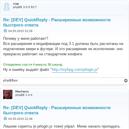
и
xisp
е
phpBB 3.0.0 RC7
Re: [DEV] QuickReply - Расширенные возможности
быстрого ответа
С
04.05.2015 22:28
о
о
Почему у меня работает?
б
Все расширения и модификации под 3.1 должны быть расчитаны на
щ
е
подлючение квери в футере. И это расширение не исключение- оно
н
прекрасно работает на стандартном конфиге.
и
е
Отправлено спустя 4 минуты 38 секунд:
Ну и ошибку выдаёт файл "
http://myfrpg.com/prlogin.js
"
phpBBex
Mechanic
phpBB 1.4.4
Re: [DEV] QuickReply - Расширенные возможности
быстрого ответа
С
04.05.2015 22:39
о
о
Лишние скрипты (и prlogin.js тоже) убрал. Меню начало пропадать.
б