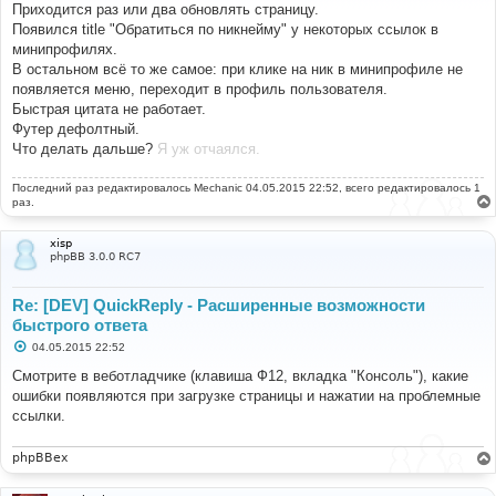
Приходится раз или два обновлять страницу.
щ
е
Появился title "Обратиться по никнейму" у некоторых ссылок в
н
минипрофилях.
и
е
В остальном всё то же самое: при клике на ник в минипрофиле не
появляется меню, переходит в профиль пользователя.
Быстрая цитата не работает.
Футер дефолтный.
Что делать дальше?
Я уж отчаялся.
Последний раз редактировалось
Mechanic
04.05.2015 22:52, всего редактировалось 1
раз.
xisp
phpBB 3.0.0 RC7
Re: [DEV] QuickReply - Расширенные возможности
быстрого ответа
С
04.05.2015 22:52
о
о
Смотрите в веботладчике (клавиша Ф12, вкладка "Консоль"), какие
б
ошибки появляются при загрузке страницы и нажатии на проблемные
щ
е
ссылки.
н
и
е
phpBBex