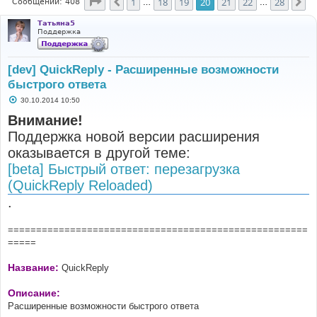
Страница
20
из
28
1
18
19
20
21
22
28
Пред.
Сл
Сообщений: 408
…
…
Татьяна5
Поддержка
[dev] QuickReply - Расширенные возможности
быстрого ответа
С
30.10.2014 10:50
о
о
Внимание!
б
Поддержка новой версии расширения
щ
е
оказывается в другой теме:
н
и
[beta] Быстрый ответ: перезагрузка
е
(QuickReply Reloaded)
.
=====================================================
=====
Название:
QuickReply
Описание:
Расширенные возможности быстрого ответа