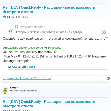
Re: [DEV] QuickReply - Расширенные возможности
быстрого ответа
С
04.05.2015 11:35
о
о
б
Татьяна5 писал(а):
щ
е
В сторону включения дебага и логов на сервере
н
и
Спасибо! Буду разбираться что с этой информацией теперь делать)))
е
Отправлено спустя 1 час 29 минут 50 секунд:
как решить эту ошибку программы?
[Mon May 04 12:48:21 2015] [error] [client 5.138.217.25] PHP Fatal error:
Uncaught exception
Скрытый текст
http://www.clubenduro23.ru/forum
Sheer
Former team member
Re: [DEV] QuickReply - Расширенные возможности
быстрого ответа
С