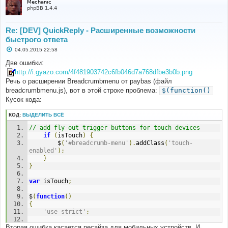
Mechanic
phpBB 1.4.4
Re: [DEV] QuickReply - Расширенные возможности
быстрого ответа
С
04.05.2015 22:58
о
о
Две ошибки:
б
http://i.gyazo.com/4f481903742c6fb046d7a768dfbe3b0b.png
щ
е
Речь о расширении Breadcrumbmenu от paybas (файл
н
breadcrumbmenu.js), вот в этой строке проблема:
$(function()
и
е
Кусок кода:
КОД:
ВЫДЕЛИТЬ ВСЁ
// add fly-out trigger buttons for touch devices
if
(
isTouch
)
{
		$
(
'#breadcrumb-menu'
).
addClass
(
'touch-
enabled'
);
}
}
var
 isTouch
;
$
(
function
()
{
'use strict'
;
Вторая ошибка касается ресайза для мобильных устройств. И
var
$document
=
 $
(
document
);