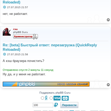
Reloaded)
С
27.07.2015 21:57
о
о
нет, не работает.
б
щ
е
н
и
rxu
е
phpBB Guru
Re: [beta] Быстрый ответ: перезагрузка (QuickReply
Reloaded)
С
27.07.2015 21:58
о
о
А кэш браузера почистить?
б
щ
е
Отправлено спустя 2 минуты 11 секунд:
н
Ну да, и у меня не работает.
и
е
Поддержать phpBB Guru