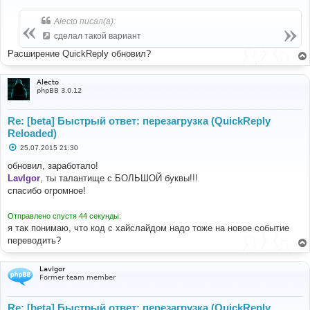
});
о
о
б
Alecto писал(а):
щ
е
сделал такой вариант
н
и
Расширение QuickReply обновил?
е
Alecto
phpBB 3.0.12
Re: [beta] Быстрый ответ: перезагрузка (QuickReply
Reloaded)
С
25.07.2015 21:30
о
о
обновил, заработало!
б
LavIgor
, ты талантище с БОЛЬШОЙ буквы!!!
щ
е
спасибо огромное!
н
и
е
Отправлено спустя 44 секунды:
я так понимаю, что код с хайслайдом надо тоже на новое событие
переводить?
LavIgor
Former team member
Re: [beta] Быстрый ответ: перезагрузка (QuickReply