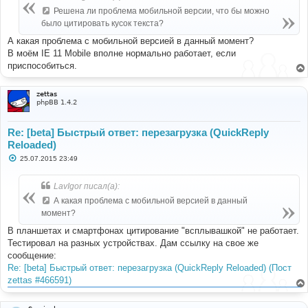
щ
е
Решена ли проблема мобильной версии, что бы можно
н
было цитировать кусок текста?
и
е
А какая проблема с мобильной версией в данный момент?
В моём IE 11 Mobile вполне нормально работает, если
приспособиться.
zettas
phpBB 1.4.2
Re: [beta] Быстрый ответ: перезагрузка (QuickReply
Reloaded)
С
25.07.2015 23:49
о
о
б
LavIgor писал(а):
щ
е
А какая проблема с мобильной версией в данный
н
момент?
и
е
В планшетах и смартфонах цитирование "всплывашкой" не работает.
Тестировал на разных устройствах. Дам ссылку на свое же
сообщение:
Re: [beta] Быстрый ответ: перезагрузка (QuickReply Reloaded) (Пост
zettas #466591)