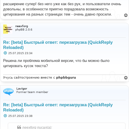
о
расширение супер! без него уже как без рук, и пользователи очень
б
довольны, в особенности приятно порадовала возможность
щ
е
цитирования на разных страницах тем - очень давно просили.
н
и
е
neexforg
phpBB 2.0.6
Re: [beta] Быстрый ответ: перезагрузка (QuickReply
Reloaded)
С
25.07.2015 23:34
о
о
Решена ли проблема мобильной версии, что бы можно было
б
цитировать кусок текста?
щ
е
н
и
Учусь сайтостроению вместе с
phpbbguru
е
LavIgor
Former team member
Re: [beta] Быстрый ответ: перезагрузка (QuickReply
Reloaded)
С
25.07.2015 23:38
о
о
б
neexforg писал(а):