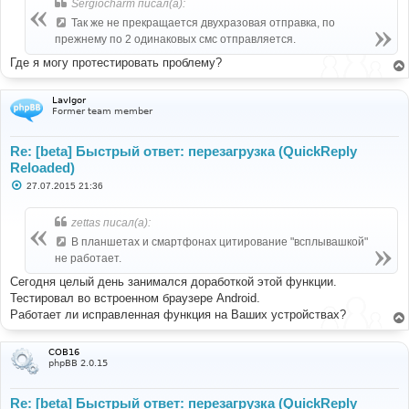
Sergiocharm писал(а):
Так же не прекращается двухразовая отправка, по
прежнему по 2 одинаковых смс отправляется.
Где я могу протестировать проблему?
LavIgor
Former team member
Re: [beta] Быстрый ответ: перезагрузка (QuickReply
Reloaded)
С
27.07.2015 21:36
о
о
б
zettas писал(а):
щ
е
В планшетах и смартфонах цитирование "всплывашкой"
н
не работает.
и
е
Сегодня целый день занимался доработкой этой функции.
Тестировал во встроенном браузере Android.
Работает ли исправленная функция на Ваших устройствах?
COB16
phpBB 2.0.15
Re: [beta] Быстрый ответ: перезагрузка (QuickReply