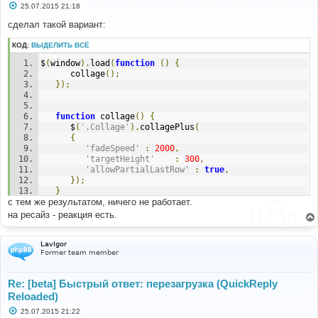
С
25.07.2015 21:18
о
о
сделал такой вариант:
б
щ
КОД:
ВЫДЕЛИТЬ ВСЁ
е
н
$
(
window
).
load
(
function
()
{
и
е
      collage
();
});
function
 collage
()
{
      $
(
'.Collage'
).
collagePlus
(
{
'fadeSpeed'
:
2000
,
'targetHeight'
:
300
,
'allowPartialLastRow'
:
true
,
});
}
с тем же результатом, ничего не работает.
var
 resizeTimer 
=
null
;
на ресайз - реакция есть.
   $
(
window
).
bind
(
'resize'
,
function
()
{
      $
(
'.Collage img'
).
css
(
"opacity"
,
0
);
if
(
resizeTimer
)
 clearTimeout
(
resizeTimer
);
LavIgor
Former team member
      resizeTimer 
=
 setTimeout
(
collage
,
200
);
});
Re: [beta] Быстрый ответ: перезагрузка (QuickReply
   $
(
'#qr_posts'
).
on
(
'qr_completed'
,
function
(
e
,
Reloaded)
elements
)
{
      collage
();
С
25.07.2015 21:22