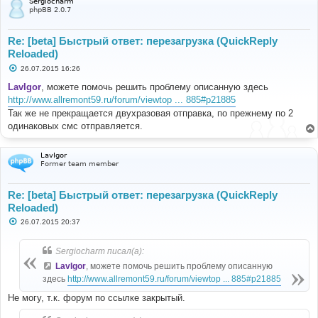
Sergiocharm
phpBB 2.0.7
Re: [beta] Быстрый ответ: перезагрузка (QuickReply
Reloaded)
С
26.07.2015 16:26
о
о
LavIgor
, можете помочь решить проблему описанную здесь
б
http://www.allremont59.ru/forum/viewtop ... 885#p21885
щ
е
Так же не прекращается двухразовая отправка, по прежнему по 2
н
одинаковых смс отправляется.
и
е
LavIgor
Former team member
Re: [beta] Быстрый ответ: перезагрузка (QuickReply
Reloaded)
С
26.07.2015 20:37
о
о
б
Sergiocharm писал(а):
щ
е
LavIgor
, можете помочь решить проблему описанную
н
здесь
http://www.allremont59.ru/forum/viewtop ... 885#p21885
и
е
Не могу, т.к. форум по ссылке закрытый.