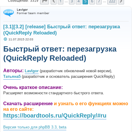
Страница
5
из
222
1
3
4
5
6
7
222
Пред.
Сле
Сообщений: 3319
…
…
LavIgor
Former team member
[3.1][3.2] [release] Быстрый ответ: перезагрузка
(QuickReply Reloaded)
С
11.07.2015 22:03
о
о
Быстрый ответ: перезагрузка
б
щ
(QuickReply Reloaded)
е
н
и
е
Авторы:
LavIgor
(разработчик обновлений новой версии),
Татьяна5
(разработчик и основатель расширения QuickReply)
Очень краткое описание:
Расширяет возможности стандартного быстрого ответа.
Скачать расширение
и узнать о его функциях можно
на его сайте:
https://boardtools.ru/QuickReply/#ru
Версия только для phpBB 3.3, beta