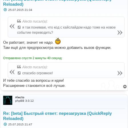
Reloaded)
С
25.07.2015 21:34
о
о
б
Alecto писал(а):
щ
е
я так понимаю, что код с хайслайдом надо тоже на новое
н
событие переводить?
и
е
Он работает, значит не надо.
Там ещё для предпросмотра можно добавить вызов функции.
Отправлено спустя 2 минуты 40 секунд:
Alecto писал(а):
спасибо огромное!
И тебе спасибо за вопросы и идеи!
Расширение становится всё лучше.
Alecto
phpBB 3.0.12
Re: [beta] Быстрый ответ: перезагрузка (QuickReply
Reloaded)
С
25.07.2015 21:47
о