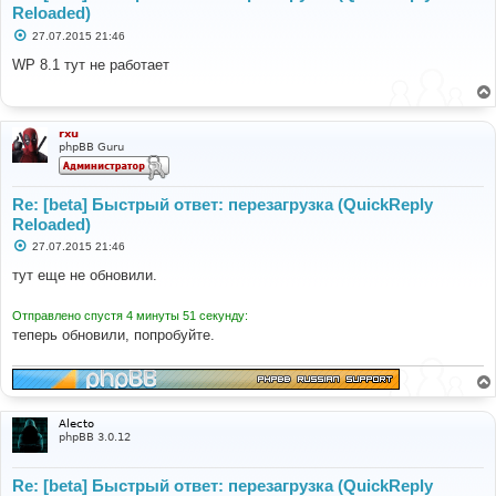
Reloaded)
С
27.07.2015 21:46
о
о
WP 8.1 тут не работает
б
щ
е
н
и
rxu
е
phpBB Guru
Re: [beta] Быстрый ответ: перезагрузка (QuickReply
Reloaded)
С
27.07.2015 21:46
о
о
тут еще не обновили.
б
щ
е
Отправлено спустя 4 минуты 51 секунду:
н
теперь обновили, попробуйте.
и
е
Alecto
phpBB 3.0.12
Re: [beta] Быстрый ответ: перезагрузка (QuickReply