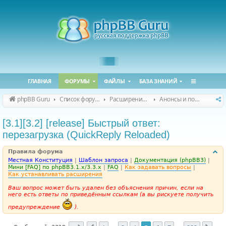
ГЛАВНАЯ
ФОРУМЫ
ФАЙЛЫ
БАЗА ЗНАНИЙ
phpBB Guru
Список форумов
Расширения phpBB
Анонсы и поддержка расширений для phpBB
[3.1][3.2] [release] Быстрый ответ:
перезагрузка (QuickReply Reloaded)
Правила форума
Местная Конституция
|
Шаблон запроса
|
Документация (phpBB3)
|
Мини [FAQ] по phpBB3.1.x/3.3.x
|
FAQ
|
Как задавать вопросы
|
Как устанавливать расширения
Ваш вопрос может быть удален без объяснения причин, если на
него есть ответы по приведённым ссылкам (а вы рискуете получить
предупреждение
).